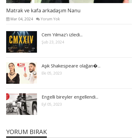
Matrak ve kafa arkadaşım Nanu
Mar 04, 2024
Yorum Yok
Cem Yılmaz’ı izledi...
Şub 23, 2024
Aşık Shakespeare olağan�...
Eki 05, 2023
Engelli bireyler engellendi...
Eyl 05, 2023
YORUM BIRAK