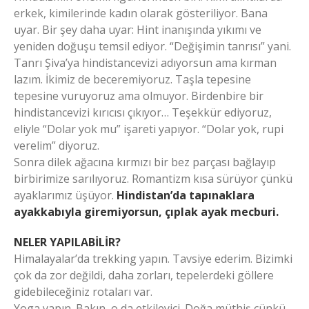
erkek, kimilerinde kadın olarak gösteriliyor. Bana
uyar. Bir şey daha uyar: Hint inanışında yıkımı ve
yeniden doğuşu temsil ediyor. “Değişimin tanrısı” yani.
Tanrı Şiva’ya hindistancevizi adıyorsun ama kırman
lazım. İkimiz de beceremiyoruz. Taşla tepesine
tepesine vuruyoruz ama olmuyor. Birdenbire bir
hindistancevizi kırıcısı çıkıyor… Teşekkür ediyoruz,
eliyle “Dolar yok mu” işareti yapıyor. “Dolar yok, rupi
verelim” diyoruz.
Sonra dilek ağacına kırmızı bir bez parçası bağlayıp
birbirimize sarılıyoruz. Romantizm kısa sürüyor çünkü
ayaklarımız üşüyor.
Hindistan’da tapınaklara
ayakkabıyla giremiyorsun, çıplak ayak mecburi.
NELER YAPILABİLİR?
Himalayalar’da trekking yapın. Tavsiye ederim. Bizimki
çok da zor değildi, daha zorları, tepelerdeki göllere
gidebileceğiniz rotaları var.
Yoga yapın. Bakın, o da etkileyici. Doğa müthiş çünkü…