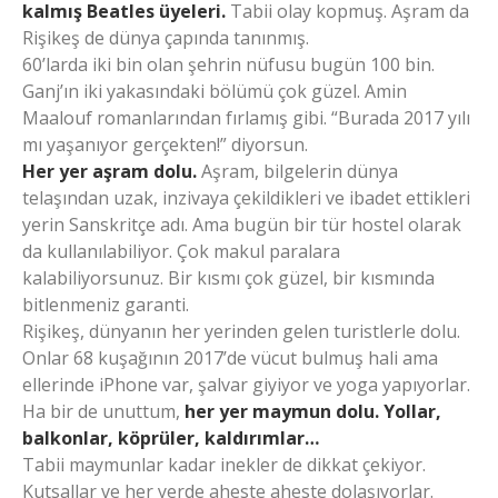
kalmış Beatles üyeleri.
Tabii olay kopmuş. Aşram da
Rişikeş de dünya çapında tanınmış.
60’larda iki bin olan şehrin nüfusu bugün 100 bin.
Ganj’ın iki yakasındaki bölümü çok güzel. Amin
Maalouf romanlarından fırlamış gibi. “Burada 2017 yılı
mı yaşanıyor gerçekten!” diyorsun.
Her yer aşram dolu.
Aşram, bilgelerin dünya
telaşından uzak, inzivaya çekildikleri ve ibadet ettikleri
yerin Sanskritçe adı. Ama bugün bir tür hostel olarak
da kullanılabiliyor. Çok makul paralara
kalabiliyorsunuz. Bir kısmı çok güzel, bir kısmında
bitlenmeniz garanti.
Rişikeş, dünyanın her yerinden gelen turistlerle dolu.
Onlar 68 kuşağının 2017’de vücut bulmuş hali ama
ellerinde iPhone var, şalvar giyiyor ve yoga yapıyorlar.
Ha bir de unuttum,
her yer maymun dolu. Yollar,
balkonlar, köprüler, kaldırımlar…
Tabii maymunlar kadar inekler de dikkat çekiyor.
Kutsallar ve her yerde aheste aheste dolaşıyorlar.