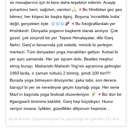
ve mesajlarınız için bi kere daha teşekkür ederim. Acayip
şımartınız beni, sağolun, varolun
Bu Hindistan gez gez
bitmez, her köşesi bir başka ilginç. Boşuna ‘incredible India’
değil, gerçekten öyle.
Bu fotoğraflardaki yer
#rishikesh. Dünyada yoganın başkenti olarak anılıyor. Çok
güzel, çok sürprizli bir yer. Tepesi Himalayalar, dibi Ganj
Nehri. Ganj’ın kenarında çok estetik, minicik bi yerleşim
merkezi. Tüm dünyadan yoga meraklıları geliyor. Kutsal bi
yer aynı zamanda. Her yer aşram dolu. Beatles meşhur
etmiş burayı. Maharishi Mahesh Yog’nin aşramına gelmişler
1960’larda, o zaman nüfusü 2 binmiş, şimdi 100 bin!!!!
Burada yoga bilmeyeni dövüyorlar, şaka tabii, son derece
barışçıl bi yer ve neredeyse geçim kaynağı yoga. Her sene
Mart’ın başında yoga festivali düzenleniyor.
Biz dün bir
#gangaarti törenine katıldık. Ganj hep büyüleyici. Huzur
veriyor insana. İyilikler, güzellikler diliyorum hepinize…
Ayse Arman
(@armanayse)'in paylaştığı bir gönderi (
11 Ara 2017, 01:54 PST