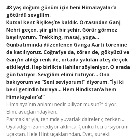
48 yaş doğum günüm için beni Himalayalar’a
götürdü sevgilim.
Kutsal kent Rişikeş’te kaldık. Ortasından Ganj
Nehri geçen, şiir gibi bir şehir. Görür görmez
bayılıyorum. Trekking, masaj, yoga…
Günbatımında düzenlenen Ganga Aarti törenine
de katılıyoruz. Coğrafya da, tören de, gökyüzü ve
Ganj’ın aldığı renk de, ortada yakılan ateş de çok
etkileyici. Hep birlikte ilahiler söyleniyor. O arada
gün batıyor. Sevgilim elimi tutuyor… Ona
bakıyorum ve “Seni seviyorum!” diyorum. “İyi ki
beni getirdin buraya… Hem Hindistan’a hem
Himalayalar’a!”
Himalaya’nın anlamı nedir biliyor musun?” diyor.
Elim, avuçlarındayken…
Parmaklarıyla, tenimde yuvarlak daireler çizerken…
Oyaladığını zannediyor aklınca. Çünkü feci tırsıyorum
uçaktan. Hele Hint uçaklarından. Evet, sürekli