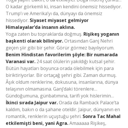
O kadar görkemli ki, insan kendini önemsiz hissediyor.
Trump’ı ve Amerika’yı da, dünyayı da önemsiz
hissediyor.
Siyaset miyaset gelmiyor
Himalayalar’da insanın aklına.
Yoga zaten bu topraklarda doğmuş.
Rişikeş yoganın
başkenti olarak biliniyor.
Ortasından Ganj Nehri
geçen şiir gibi bir şehir. Görür görmez bayılıyorum.
Benim Hindistan favorilerim şöyle: Bir numarada
Varanasi var.
24 saat ölülerin yakıldığı kutsal şehir.
Bütün hayatları boyunca orada ölebilmek için para
biriktiriyorlar. Bir ortaçağ şehri gibi. Zaman durmuş.
Âşık oldum renklerine, dokusuna, insanlarına, dünya
telaşının olmamasına. Ganj’daki törenlere…
Gündoğumuna, günbatımına, tarifi yok hislerimin…
İkinci sırada Jaipur var.
Orada da Ramback Palace’ta
kaldım, bakın o da şahane oteldir. Jaipur, dünyanın en
romantik, renklerin uçuştuğu şehri.
Sonra Tac Mahal
etkilemişti beni, yani Agra.
Amaaaaa Rişikeş,