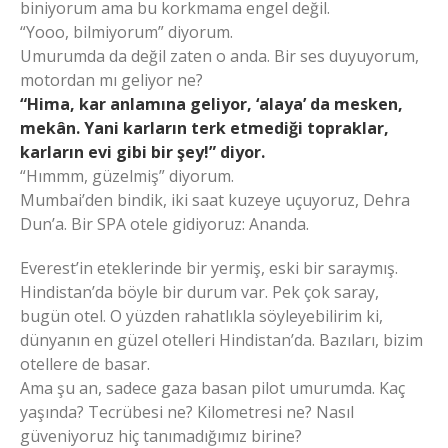
biniyorum ama bu korkmama engel değil.
“Yooo, bilmiyorum” diyorum.
Umurumda da değil zaten o anda. Bir ses duyuyorum,
motordan mı geliyor ne?
“Hima, kar anlamına geliyor, ‘alaya’ da mesken,
mekân. Yani karların terk etmediği topraklar,
karların evi gibi bir şey!” diyor.
“Hımmm, güzelmiş” diyorum.
Mumbai’den bindik, iki saat kuzeye uçuyoruz, Dehra
Dun’a. Bir SPA otele gidiyoruz: Ananda.
Everest’in eteklerinde bir yermiş, eski bir saraymış.
Hindistan’da böyle bir durum var. Pek çok saray,
bugün otel. O yüzden rahatlıkla söyleyebilirim ki,
dünyanın en güzel otelleri Hindistan’da. Bazıları, bizim
otellere de basar.
Ama şu an, sadece gaza basan pilot umurumda. Kaç
yaşında? Tecrübesi ne? Kilometresi ne? Nasıl
güveniyoruz hiç tanımadığımız birine?