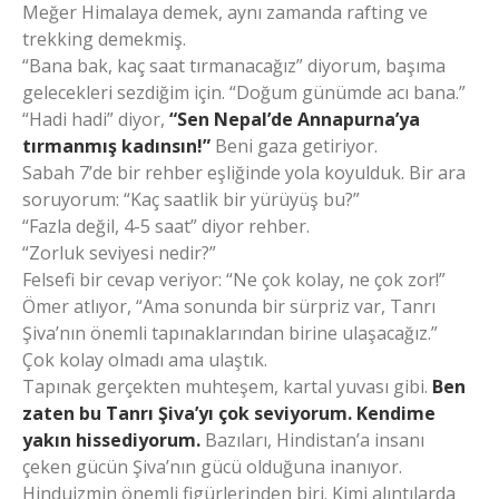
Meğer Himalaya demek, aynı zamanda rafting ve
trekking demekmiş.
“Bana bak, kaç saat tırmanacağız” diyorum, başıma
gelecekleri sezdiğim için. “Doğum günümde acı bana.”
“Hadi hadi” diyor,
“Sen Nepal’de Annapurna’ya
tırmanmış kadınsın!”
Beni gaza getiriyor.
Sabah 7’de bir rehber eşliğinde yola koyulduk. Bir ara
soruyorum: “Kaç saatlik bir yürüyüş bu?”
“Fazla değil, 4-5 saat” diyor rehber.
“Zorluk seviyesi nedir?”
Felsefi bir cevap veriyor: “Ne çok kolay, ne çok zor!”
Ömer atlıyor, “Ama sonunda bir sürpriz var, Tanrı
Şiva’nın önemli tapınaklarından birine ulaşacağız.”
Çok kolay olmadı ama ulaştık.
Tapınak gerçekten muhteşem, kartal yuvası gibi.
Ben
zaten bu Tanrı Şiva’yı çok seviyorum. Kendime
yakın hissediyorum.
Bazıları, Hindistan’a insanı
çeken gücün Şiva’nın gücü olduğuna inanıyor.
Hinduizmin önemli figürlerinden biri. Kimi alıntılarda