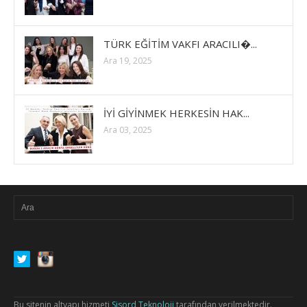
TÜRK EĞİTİM VAKFI ARACILI�...
Ara 19, 2025
İYİ GİYİNMEK HERKESİN HAK...
Ara 03, 2025
Bu sitenin altyapı hizmeti
Sisord Teknoloji
tarafından verilmektedir.