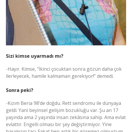
Sizi kimse uyarmadı mı?
-Hayır. Kimse, “İkinci çocuktan sonra gözün daha çok
ilerleyecek, hamile kalmaman gerekiyor!” demedi.
Sonra peki?
-Kızım Beria 98’de doğdu. Rett sendromu ile dünyaya
geldi. Yani beyinsel gelişim bozukluğu var. Şu an 17
yaşında ama 2 yaşında insan zekâsına sahip. Ama evlat
evlattır. Engelli olması bir şey değiştirmiyor. Yine
başımızın tacı. Fakat ben artık hiç göremez olmuştum