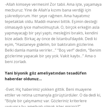
-Allah kimseye vermesin! Zor tabii. Ama işte, yaşamaya
mecburuz. Yine de Allah’a kızımı bana verdiği için
şükrediyorum. Her şeye rağmen. Ama hayatımız
tepetaklak oldu. Maddi-manevi bittik. Eşimin desteği
olmasaydı iyice mahvolmuştuk. O, birçok erkeğin asla
yapmayacağı bir şeyi yaptı, mesleğini bıraktı, kendini
bize adadı. Birkaç ay önce de İstanbul’daydık. Dedi ki
eşim, “Hastaneye gidelim, bir baktıralım gözlerine.
Belki damla mamla verirler…” “Boş ver!” dedim, “Benim
gözlerime yapacak bir şey yok. Vakit kaybı…” Ama o
beni zorladı.
Yani biyonik göz ameliyatından tesadüfen
haberdar oldunuz…
-Evet. Hiç haberimiz yokken gittik. Beni muayene
ettiler ve retina uzmanıyla görüştürdüler. O da dedi ki,
“Böyle bir çalışmamız var. Gözleriniz kriterlere
uygunsa bu ameliyatı olmak ister misiniz?”