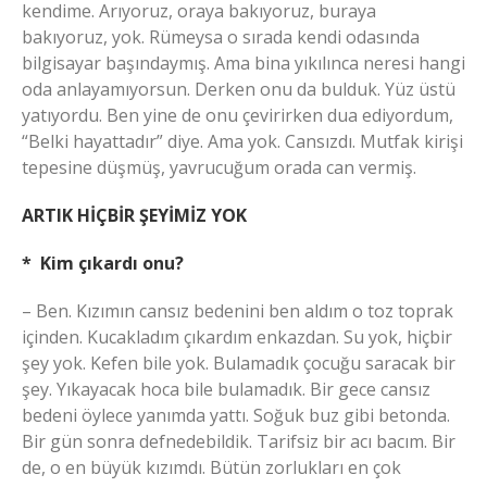
kendime. Arıyoruz, oraya bakıyoruz, buraya
bakıyoruz, yok. Rümeysa o sırada kendi odasında
bilgisayar başındaymış. Ama bina yıkılınca neresi hangi
oda anlayamıyorsun. Derken onu da bulduk. Yüz üstü
yatıyordu. Ben yine de onu çevirirken dua ediyordum,
“Belki hayattadır” diye. Ama yok. Cansızdı. Mutfak kirişi
tepesine düşmüş, yavrucuğum orada can vermiş.
ARTIK HİÇBİR ŞEYİMİZ YOK
* Kim çıkardı onu?
– Ben. Kızımın cansız bedenini ben aldım o toz toprak
içinden. Kucakladım çıkardım enkazdan. Su yok, hiçbir
şey yok. Kefen bile yok. Bulamadık çocuğu saracak bir
şey. Yıkayacak hoca bile bulamadık. Bir gece cansız
bedeni öylece yanımda yattı. Soğuk buz gibi betonda.
Bir gün sonra defnedebildik. Tarifsiz bir acı bacım. Bir
de, o en büyük kızımdı. Bütün zorlukları en çok