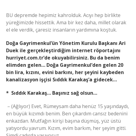
BU depremde hepimiz kahrolduk. Acıyı hep birlikte
yüreğimizde hissettik. Ama bir kez daha, millet olarak
el ele verdik, çaresiz insanların yardımına koştuk.
Doğa Gayrimenkul’ün Yönetim Kurulu Başkanı Ari
Duek ile gerçekleştirdiğim internet röportajını
hurriyet.com.tr’de okuyabilirsiniz. Bu da benim
elimden gelen… Doğa Gayrimenkul’den gelen 20
bin lira, kızını, evini barkını, her şeyini kaybeden
kanalizasyon işçisi Sıddık Karakaş’a gidecek…
* Sıddık Karakaş… Başınız sağ olsun…
– (Ağlıyor) Evet, Rümeysam daha henüz 15 yaşındaydı,
en büyük kızımdı benim. Ben çıkardım cansız bedenini
enkazdan. Mutfağın kirişi başına düşmüş, yüz üstü
yatıyordu yavrum. Kızım, evim barkım, her şeyim gitti.
Şimdi çadırda yaşıyoruz.