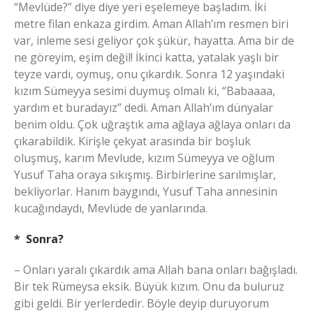
“Mevlüde?” diye diye yeri eşelemeye başladım. İki
metre filan enkaza girdim. Aman Allah’ım resmen biri
var, inleme sesi geliyor çok şükür, hayatta. Ama bir de
ne göreyim, eşim değil! İkinci katta, yatalak yaşlı bir
teyze vardı, oymuş, onu çıkardık. Sonra 12 yaşındaki
kızım Sümeyya sesimi duymuş olmalı ki, “Babaaaa,
yardım et buradayız” dedi. Aman Allah’ım dünyalar
benim oldu. Çok uğraştık ama ağlaya ağlaya onları da
çıkarabildik. Kirişle çekyat arasında bir boşluk
oluşmuş, karım Mevlude, kızım Sümeyya ve oğlum
Yusuf Taha oraya sıkışmış. Birbirlerine sarılmışlar,
bekliyorlar. Hanım baygındı, Yusuf Taha annesinin
kucağındaydı, Mevlüde de yanlarında.
* Sonra?
– Onları yaralı çıkardık ama Allah bana onları bağışladı.
Bir tek Rümeysa eksik. Büyük kızım. Onu da buluruz
gibi geldi. Bir yerlerdedir. Böyle deyip duruyorum