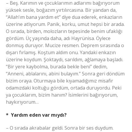
– Beş. Karımın ve çocuklarımın adlarımı bağırıyorum
yüksek sesle, boğazım yırtılırcasına. Bir yandan da,
“Allah’ım bana yardım et” diye dua ederek, enkazların
üzerine atlıyorum. Panik, korku, umut hepsi bir arada.
O sırada, birden, molozların tepesinde benim ufaklığı
gördüm. Üç yaşında daha, adı Hayrünisa. Öylece
donmuş duruyor. Mucize resmen. Deprem sırasında o
dışarı fırlamış. Koştum aldım onu. Yandaki enkazın
üzerine koydum. Şoktaydı, sarıldım, ağlamaya başladı.
“Bir yere kaybolma, burada bekle beni” dedim,
“Anneni, ablalarını, abini bulayım.” Sonra geri döndüm
bizim oraya. Oturmaya bile kıyamadığımız misafir
odamızdaki koltuğu gördüm, ortada duruyordu. Peki
ya çocuklarım, bizim hanım? İsimlerini bağırıyorum,
haykırıyorum…
* Yardım eden var mıydı?
– O sırada akrabalar geldi. Sonra bir ses duydum.