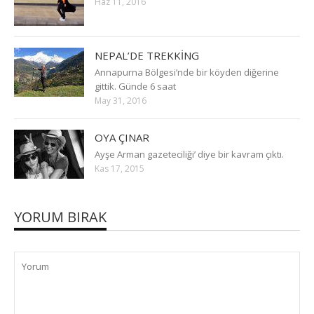
Haz 11, 2016
NEPAL’DE TREKKİNG
Annapurna Bölgesi’nde bir köyden diğerine
gittik. Günde 6 saat
May 31, 2016
OYA ÇINAR
Ayşe Arman gazeteciliği’ diye bir kavram çıktı.
Kas 17, 2015
YORUM BIRAK