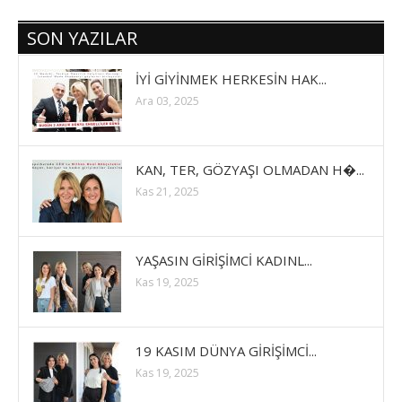
SON YAZILAR
İYİ GİYİNMEK HERKESİN HAK...
Ara 03, 2025
KAN, TER, GÖZYAŞI OLMADAN H�...
Kas 21, 2025
YAŞASIN GİRİŞİMCİ KADINL...
Kas 19, 2025
19 KASIM DÜNYA GİRİŞİMCİ...
Kas 19, 2025