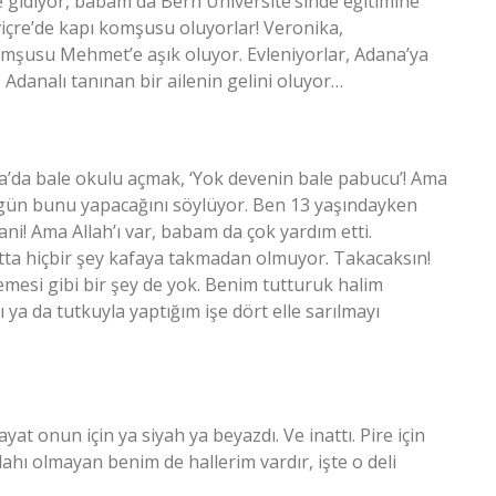
 gidiyor, babam da Bern Üniversite’sinde eğitimine
viçre’de kapı komşusu oluyorlar! Veronika,
komşusu Mehmet’e aşık oluyor. Evleniyorlar, Adana’ya
. Adanalı tanınan bir ailenin gelini oluyor…
a’da bale okulu açmak, ‘Yok devenin bale pabucu’! Ama
gün bunu yapacağını söylüyor. Ben 13 yaşındayken
ani! Ama Allah’ı var, babam da çok yardım etti.
ta hiçbir şey kafaya takmadan olmuyor. Takacaksın!
emesi gibi bir şey de yok. Benim tutturuk halim
ya da tutkuyla yaptığım işe dört elle sarılmayı
t onun için ya siyah ya beyazdı. Ve inattı. Pire için
hı olmayan benim de hallerim vardır, işte o deli