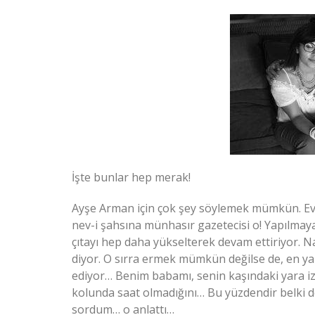
İşte bunlar hep merak!
Ayşe Arman için çok şey söylemek mümkün. Evet
nev-i şahsına münhasır gazetecisi o! Yapılmaya
çıtayı hep daha yükselterek devam ettiriyor. Na
diyor. O sırra ermek mümkün değilse de, en ya
ediyor… Benim babamı, senin kaşındaki yara iz
kolunda saat olmadığını… Bu yüzdendir belki d
sordum… o anlattı…