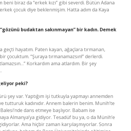
beni biraz da “erkek kızı” gibi severdi. Bütün Adana
 erkek çocuk diye beklenmişim. Hatta adım da Kaya
“gözünü budaktan sakınmayan” bir kadın. Demek
a geçti hayatım. Paten kayan, ağaçlara tırmanan,
e bir çocuktum. “Şuraya tırmanamazsın!” derlerdi.
atlamazsın…” Korkardım ama atlardım. Bir şey
…
eliyor peki?
ü şey var. Yaptığım işi tutkuyla yapmayı annemden
e tutturuk kadınıdır. Annem balerin benim. Munih’te
Balesi’nde dans etmeye başlıyor. Babam ise
umaya Almanya’ya gidiyor. Tesadüf bu ya, o da Münih’e
 gidiyorlar. Ama hiçbir zaman karşılaşmıyorlar. Sonra