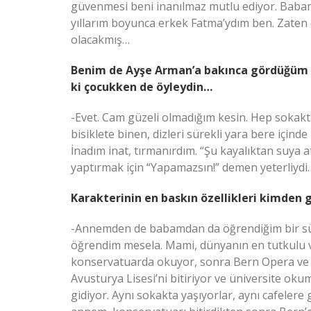
güvenmesi beni inanılmaz mutlu ediyor. Babam 
yıllarım boyunca erkek Fatma’ydım ben. Zaten
olacakmış…
Benim de Ayşe Arman’a bakınca gördüğüm 
ki çocukken de öyleydin…
-Evet. Cam güzeli olmadığım kesin. Hep sokakt
bisiklete binen, dizleri sürekli yara bere içind
İnadım inat, tırmanırdım. “Şu kayalıktan suya 
yaptırmak için “Yapamazsın!” demen yeterliydi
Karakterinin en baskın özellikleri kimden g
-Annemden de babamdan da öğrendiğim bir sür
öğrendim mesela. Mami, dünyanın en tutkulu v
konservatuarda okuyor, sonra Bern Opera ve 
Avusturya Lisesi’ni bitiriyor ve üniversite ok
gidiyor. Aynı sokakta yaşıyorlar, aynı cafelere