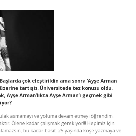
 Başlarda çok eleştirildin ama sonra ‘Ayşe Arman
r üzerine tartıştı. Üniversitede tez konusu oldu.
k, Ayşe Arman’lıkta Ayşe Arman’ı geçmek gibi
liyor?
ok kulak asmamayı ve yoluma devam etmeyi öğrendim.
ktır. Ölene kadar çalışmak gerekiyor!!! Hepimiz için
alamazsın, bu kadar basit. 25 yaşında köşe yazmaya ve