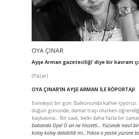
OYA ÇINAR
Ayşe Arman gazeteciliği’ diye bir kavram çı
(Pazar)
OYA ÇINAR’IN AYŞE ARMAN İLE RÖPORTAJI
Evindeyiz bir gün. Balkonunda kahve içiyoruz
düğün gününde, damat traşı olurken öğrendiğ
başkasına… Bir saat, belki daha fazla bir zaman
babanda Oya! O an ne hissetti… Yüzünde nasıl bir
kolay kolay dalabildi mi…Yoksa o yastık yüzüne ba