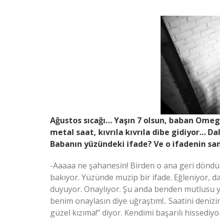
Ağustos sıcağı… Yaşın 7 olsun, baban Omega
metal saat, kıvrıla kıvrıla dibe gidiyor… Da
Babanın yüzündeki ifade? Ve o ifadenin san
-Aaaaa ne şahanesin! Birden o ana geri döndü
bakıyor. Yüzünde muzip bir ifade. Eğleniyor, 
duyuyor. Onaylıyor. Şu anda benden mutlusu
benim onaylasın diye uğraştım!.. Saatini denizi
güzel kızıma!” diyor. Kendimi başarılı hissediy