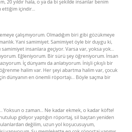
 20 yıldır hala, o ya da bi şekilde insanlar benim
ettiğim içindir…
nzemeye çalışmıyorum. Olmadığım biri gibi gözükmeye
anlık. Yani samimiyet. Samimiyet öyle bir duygu ki,
samimiyet insanlara geçiyor. Varsa var, yoksa yok…
pıyorum. Eğleniyorum. Bir sürü şey öğreniyorum. İnsan
zıyorum. İç dünyamı da anlatıyorum. İnişli çıkışlı bir
r öğrenme halim var. Her şeyi abartma halim var, çocuk
için dünyanın en önemli röportajı… Böyle saçma bir
r… Yoksun o zaman… Ne kadar ekmek, o kadar köfte!
utulup gidiyor yaptığın röportaj, sil baştan yeniden
rulanlardan değilim, uzun yol koşucusuyum,
 işi yapıyorum. Şu memlekette en çok röportaj yapmış