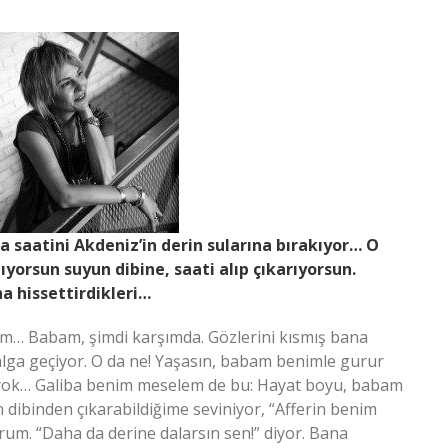
 saatini Akdeniz’in derin sularına bırakıyor… O
lıyorsun suyun dibine, saati alıp çıkarıyorsun.
a hissettirdikleri…
m… Babam, şimdi karşımda. Gözlerini kısmış bana
dalga geçiyor. O da ne! Yaşasın, babam benimle gurur
 yok… Galiba benim meselem de bu: Hayat boyu, babam
n dibinden çıkarabildiğime seviniyor, “Afferin benim
orum. “Daha da derine dalarsın sen!” diyor. Bana