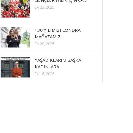
GENÇLER İYİLİK İÇİN ÇA...
Eki 23, 2025
130.YILIMIZI LONDRA
MAĞAZAMIZ...
Eki 20, 2025
YAŞADIKLARIM BAŞKA
KADINLARA...
Eki 16, 2025