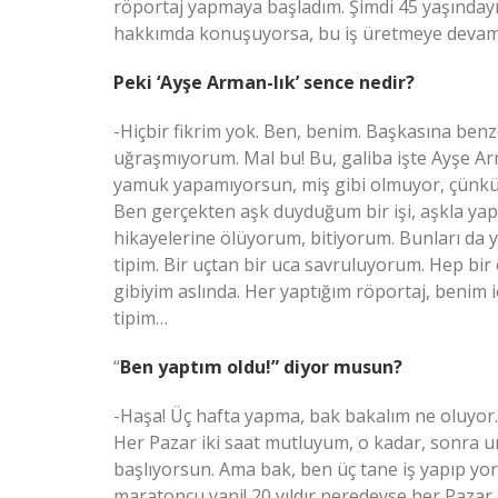
röportaj yapmaya başladım. Şimdi 45 yaşındayım,
hakkımda konuşuyorsa, bu iş üretmeye devam 
Peki ‘Ayşe Arman-lık’ sence nedir?
-Hiçbir fikrim yok. Ben, benim. Başkasına be
uğraşmıyorum. Mal bu! Bu, galiba işte Ayşe Arm
yamuk yapamıyorsun, miş gibi olmuyor, çünkü 
Ben gerçekten aşk duyduğum bir işi, aşkla ya
hikayelerine ölüyorum, bitiyorum. Bunları da ya
tipim. Bir uçtan bir uca savruluyorum. Hep bi
gibiyim aslında. Her yaptığım röportaj, benim 
tipim…
“
Ben yaptım oldu!” diyor musun?
-Haşa! Üç hafta yapma, bak bakalım ne oluyo
Her Pazar iki saat mutluyum, o kadar, sonra un
başlıyorsun. Ama bak, ben üç tane iş yapıp yo
maratoncu yani! 20 yıldır neredeyse her Pazar