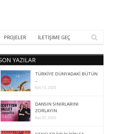
PROJELER
İLETİŞİME GEÇ
SON YAZILAR
TÜRKİYE DÜNYADAKİ BÜTÜN
...
Kas 15, 2025
DANSIN SINIRLARINI
ZORLAYIN
Kas 07, 2025