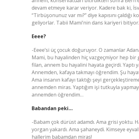
annem, konservatuarı bitirdikten sonra Bern’e
devam etmeye karar veriyor. Kadere bak ki, İs
“Tirbüşonunuz var mı?” diye kapısını çaldığı 
geliyorlar. Tabii Mami’nin dans kariyeri bitiyor
Eeee?
-Eeee’si üç çocuk doğuruyor. O zamanlar Adan
Mami, bu hayalinden hiç vazgeçmiyor hep bir 
filan, annem bu hayalini hayata geçirdi. Yaptı y
Annemden, kafaya takmayı öğrendim. Şu hayat
Ama insanın kafayı taktığı şeyi gerçekleştirem
annemden miras. Yaptığım işi tutkuyla yapmayı 
annemden öğrendim…
Babandan peki…
-Babam çok dürüst adamdı. Ama grisi yoktu. Haya
yorgan yakardı. Ama şahaneydi. Kimseye eyvalla
hallerim babamdan miras!