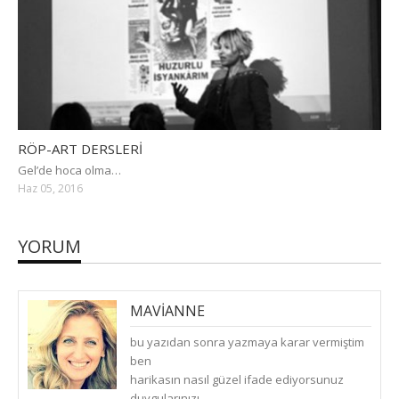
RÖP-ART DERSLERİ
Gel’de hoca olma…
Haz 05, 2016
YORUM
MAVIANNE
(
CUMA, KASIM 29, 2019
)
CEVAPLA
bu yazıdan sonra yazmaya karar vermiştim
ben
harikasın nasıl güzel ifade ediyorsunuz
duygularınızı