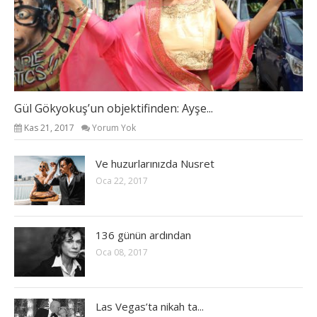
Gül Gökyokuş’un objektifinden: Ayşe...
Kas 21, 2017
Yorum Yok
Ve huzurlarınızda Nusret
Oca 22, 2017
136 günün ardından
Oca 08, 2017
Las Vegas’ta nikah ta...