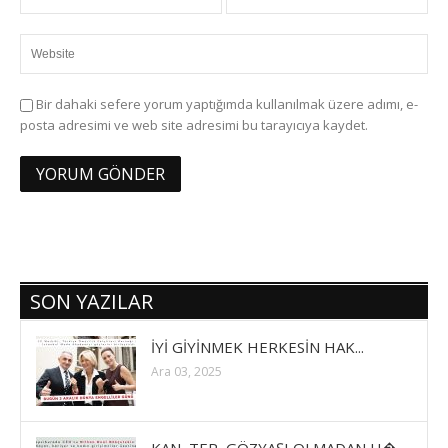
Bir dahaki sefere yorum yaptığımda kullanılmak üzere adımı, e-
posta adresimi ve web site adresimi bu tarayıcıya kaydet.
SON YAZILAR
İYİ GİYİNMEK HERKESİN HAK...
Ara 03, 2025
KAN, TER, GÖZYAŞI OLMADAN H�...