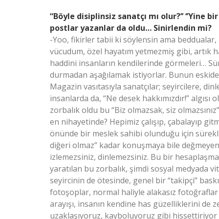
“Böyle disiplinsiz sanatçı mı olur?’’ ‘’Yine bir
postlar yazanlar da oldu… Sinirlendin mi?
-Yoo, fikirler tabii ki söylensin ama beddualar,
vücudum, özel hayatım yetmezmiş gibi, artık 
haddini insanların kendilerinde görmeleri… Sü
durmadan aşağılamak istiyorlar. Bunun eskid
Magazin vasıtasıyla sanatçılar; seyircilere, dinley
insanlarda da, “Ne desek hakkımızdır!” algısı olu
zorbalık oldu bu “Biz olmazsak, siz olmazsınız”
en nihayetinde? Hepimiz çalışıp, çabalayıp gitm
önünde bir meslek sahibi olunduğu için sürekli b
diğeri olmaz” kadar konuşmaya bile değmeyen
izlemezsiniz, dinlemezsiniz. Bu bir hesaplaşma
yaratılan bu zorbalık, şimdi sosyal medyada vit
seyircinin de ötesinde, genel bir “takipçi” bask
fotoşoplar, normal haliyle alakasız fotoğrafl
arayışı, insanın kendine has güzelliklerini d
uzaklaşıyoruz, kayboluyoruz gibi hissettiriyor