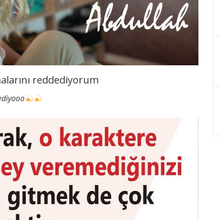
malarını reddediyorum
ediyooo