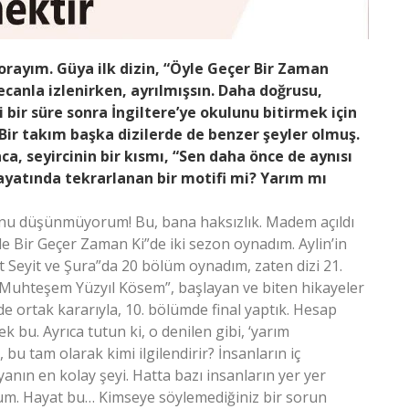
orayım. Güya ilk dizin, “Öyle Geçer Bir Zaman
ecanla izlenirken, ayrılmışsın. Daha doğrusu,
 bir süre sonra İngiltere’ye okulunu bitirmek için
Bir takım başka dizilerde de benzer şeyler olmuş.
a, seyircinin bir kısmı, “Sen daha önce de aynısı
hayatında tekrarlanan bir motifi mi? Yarım mı
unu düşünmüyorum! Bu, bana haksızlık. Madem açıldı
e Bir Geçer Zaman Ki”de iki sezon oynadım. Aylin’in
urt Seyit ve Şura”da 20 bölüm oynadım, zaten dizi 21.
. “Muhteşem Yüzyıl Kösem”, başlayan ve biten hikayeler
de ortak kararıyla, 10. bölümde final yaptık. Hesap
u. Ayrıca tutun ki, o denilen gibi, ‘yarım
, bu tam olarak kimi ilgilendirir? İnsanların iç
anın en kolay şeyi. Hatta bazı insanların yer yer
orum. Hayat bu… Kimseye söylemediğiniz bir sorun