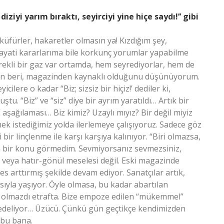
 diziyi yarım bıraktı, seyirciyi yine hiçe saydı!’’ gibi
 küfürler, hakaretler olmasın ya! Kızdığım şey,
hayati kararlarıma bile korkunç yorumlar yapabilme
rekli bir gaz var ortamda, hem seyrediyorlar, hem de
en beri, magazinden kaynaklı olduğunu düşünüyorum.
icilere o kadar “Biz; sizsiz bir hiçiz!’ dediler ki,
ştu. “Biz” ve “siz” diye bir ayrım yaratıldı… Artık bir
 aşağılaması… Biz kimiz? Uzaylı mıyız? Bir değil miyiz
ek istediğimiz yolda ilerlemeye çalışıyoruz. Sadece göz
ir linçlenme ile karşı karşıya kalınıyor. “Biri olmazsa,
 bir konu görmedim. Sevmiyorsanız sevmezsiniz,
 veya hatır-gönül meselesi değil. Eski magazinde
es arttırmış şekilde devam ediyor. Sanatçılar artık,
ısıyla yaşıyor. Öyle olmasa, bu kadar abartılan
ar olmazdı etrafta. Bize empoze edilen “mükemmel”
e zedeliyor… Üzücü. Çünkü gün geçtikçe kendimizden
 bu bana.