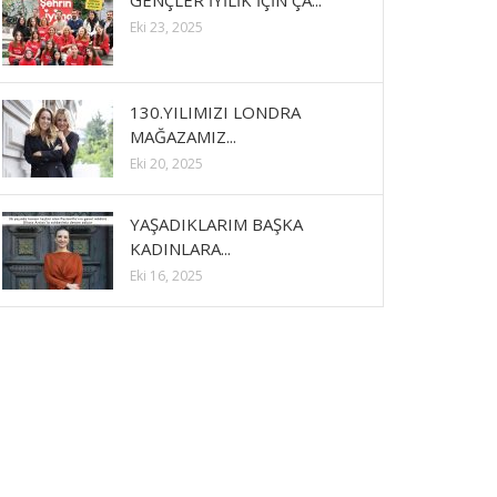
GENÇLER İYİLİK İÇİN ÇA...
Eki 23, 2025
130.YILIMIZI LONDRA
MAĞAZAMIZ...
Eki 20, 2025
YAŞADIKLARIM BAŞKA
KADINLARA...
Eki 16, 2025