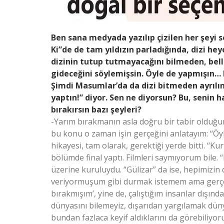
Ben sana medyada yazılıp çizilen her şeyi s
Ki”de de tam yıldızın parladığında, dizi hey
dizinin tutup tutmayacağını bilmeden, belli
gideceğini söylemişsin. Öyle de yapmışın… 
Şimdi Masumlar’da da dizi bitmeden ayrılınc
yaptın!” diyor. Sen ne diyorsun? Bu, senin 
bırakırsın bazı şeyleri?
-Yarım bırakmanın asla doğru bir tabir olduğ
bu konu o zaman işin gerçeğini anlatayım: “Öyl
hikayesi, tam olarak, gerektiği yerde bitti. “K
bölümde final yaptı. Filmleri saymıyorum bile
üzerine kuruluydu. “Gülizar” da ise, hepimizin 
veriyormuşum gibi durmak istemem ama gerçek b
bırakmışım’, yine de, çalıştığım insanlar dışında
dünyasını bilemeyiz, dışarıdan yargılamak düny
bundan fazlaca keyif aldıklarını da görebiliy