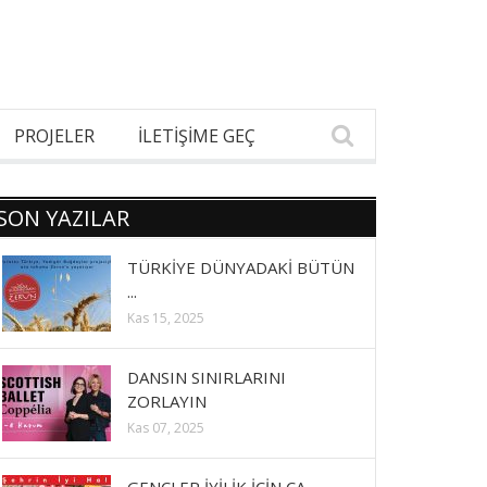
PROJELER
İLETİŞİME GEÇ
SON YAZILAR
TÜRKİYE DÜNYADAKİ BÜTÜN
...
Kas 15, 2025
DANSIN SINIRLARINI
ZORLAYIN
Kas 07, 2025