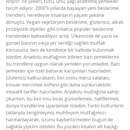
istiyor. Ve şekeri, tuzu, unu, yağı azaltılmış yemekler
tercih ediyor. 2000’li yıllarda başlayan yeni beslenme
trendleri, neredeyse insanların yaşam şekline
dönüştü. Vegan-vejetaryen beslenme, glütensiz, alkali,
probiyotik diyetler gibi onlarca popüler beslenme
trendinden bahsediliyor artık. Ülkemizde de yazılı ve
görsel basının sıkça yer verdiği sağlıklı mutfak
konusuna, ben de kendimce bir katkıda bulunmak
istedim. Anadolu mutfağının bilinen bazı yemeklerini
bu trendlere uygun olarak yeniden yorumladım. Bazı
yemekler için özel baharat karışımları hazırladım.
Glütensiz kalburabastı, kivi soslu marul salatası,
kinoalı mercimek köftesi gibi daha sürdürülebilir,
inovatif tarifler hazırladım. Anadolu mutfağına sahip
çıkarken, bu kez onu biraz güncellemek, hafifletmek,
dünya trendlerine uyarlamak istedim. Farklı kültürlerin
tatlarıyla zenginleşmiş muhteşem mutfağımızı
harmanlayarak, özünü kaybettirmeden bugün de
sağlıkla yiyelim istedim. Bu yüzden kitabın alt başlığı