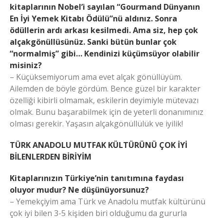
kitaplarının Nobel’i sayılan “Gourmand Dünyanın
En İyi Yemek Kitabı Ödülü”nü aldınız. Sonra
ödüllerin ardı arkası kesilmedi. Ama siz, hep çok
alçakgönüllüsünüz. Sanki bütün bunlar çok
“normalmiş” gibi… Kendinizi küçümsüyor olabilir
misiniz?
– Küçüksemiyorum ama evet alçak gönüllüyüm.
Ailemden de böyle gördüm. Bence güzel bir karakter
özelliği kibirli olmamak, eskilerin deyimiyle mütevazı
olmak. Bunu başarabilmek için de yeterli donanımınız
olması gerekir. Yaşasın alçakgönüllülük ve iyilik!
TÜRK ANADOLU MUTFAK KÜLTÜRÜNÜ ÇOK İYİ
BİLENLERDEN BİRİYİM
Kitaplarınızın Türkiye’nin tanıtımına faydası
oluyor mudur? Ne düşünüyorsunuz?
– Yemekçiyim ama Türk ve Anadolu mutfak kültürünü
çok iyi bilen 3-5 kişiden biri olduğumu da gururla