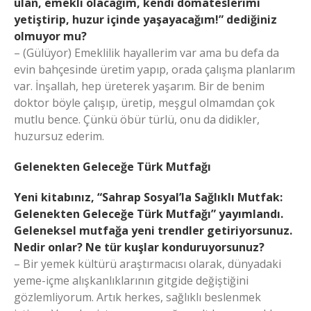
ulan, emekli olacağım, kendi domateslerimi
yetiştirip, huzur içinde yaşayacağım!” dediğiniz
olmuyor mu?
– (Gülüyor) Emeklilik hayallerim var ama bu defa da
evin bahçesinde üretim yapıp, orada çalışma planlarım
var. İnşallah, hep üreterek yaşarım. Bir de benim
doktor böyle çalışıp, üretip, meşgul olmamdan çok
mutlu bence. Çünkü öbür türlü, onu da didikler,
huzursuz ederim.
Gelenekten Geleceğe Türk Mutfağı
Yeni kitabınız, “Sahrap Sosyal’la Sağlıklı Mutfak:
Gelenekten Geleceğe Türk Mutfağı” yayımlandı.
Geleneksel mutfağa yeni trendler getiriyorsunuz.
Nedir onlar? Ne tür kuşlar konduruyorsunuz?
– Bir yemek kültürü araştırmacısı olarak, dünyadaki
yeme-içme alışkanlıklarının gitgide değiştiğini
gözlemliyorum. Artık herkes, sağlıklı beslenmek