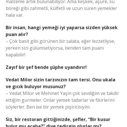
malzeme artık bulunabiliyor. Ama keşkek, aşure, su
böreği gibi zahmetli, külfetli ve uzun süren yemekler
hala var.
Bir insan, hangi yemeği iyi yaparsa sizden yüksek
puan alır?
– Çok basit gibi görünen bir salata, eğer lezzetliyse,
yerken sizi gülümsetiyorsa, benden tam puanı
kapabilir!
Zayıf bir şef bende şüphe uyandırır!
Vedat Milor sizin tarzınızın tam tersi. Onu ukala
ve gıcık buluyor musunuz?
– Vedat Milor ve Mehmet Yaşin çok sevdiğim ve takdir
ettiğim gurmeler. Onlar yemek tadarlar ve fikirlerini
söylerler. Ben ise bir yemek pişiricisiyim.
Siz, bir restoran gittiğinizde, şefler, “Bir kusur
bulur mu acaba?” diye tedirgin olurlar mı?