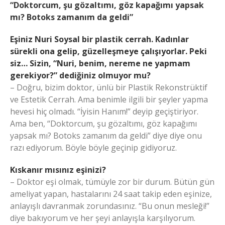
“Doktorcum, şu gözaltımı, göz kapağımı yapsak
mı?
Botoks zamanım da geldi”
Eşiniz Nuri Soysal bir plastik cerrah. Kadınlar
sürekli ona gelip, güzelleşmeye çalışıyorlar. Peki
siz… Sizin, “Nuri, benim, nereme ne yapmam
gerekiyor?” dediğiniz olmuyor mu?
– Doğru, bizim doktor, ünlü bir Plastik Rekonstrüktif
ve Estetik Cerrah. Ama benimle ilgili bir şeyler yapma
hevesi hiç olmadı. “İyisin Hanım!” deyip geçiştiriyor.
Ama ben, “Doktorcum, şu gözaltımı, göz kapağımı
yapsak mı? Botoks zamanım da geldi” diye diye onu
razı ediyorum. Böyle böyle geçinip gidiyoruz.
Kıskanır mısınız eşinizi?
– Doktor eşi olmak, tümüyle zor bir durum. Bütün gün
ameliyat yapan, hastalarını 24 saat takip eden eşinize,
anlayışlı davranmak zorundasınız. “Bu onun mesleği!”
diye bakıyorum ve her şeyi anlayışla karşılıyorum.