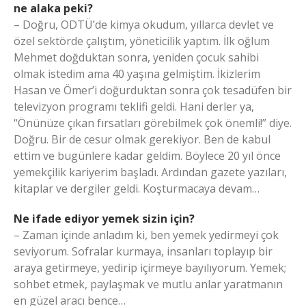
ne alaka peki?
– Doğru, ODTÜ’de kimya okudum, yıllarca devlet ve
özel sektörde çalıştım, yöneticilik yaptım. İlk oğlum
Mehmet doğduktan sonra, yeniden çocuk sahibi
olmak istedim ama 40 yaşına gelmiştim. İkizlerim
Hasan ve Ömer’i doğurduktan sonra çok tesadüfen bir
televizyon programı teklifi geldi. Hani derler ya,
“Önünüze çıkan fırsatları görebilmek çok önemli!” diye.
Doğru. Bir de cesur olmak gerekiyor. Ben de kabul
ettim ve bugünlere kadar geldim. Böylece 20 yıl önce
yemekçilik kariyerim başladı. Ardından gazete yazıları,
kitaplar ve dergiler geldi. Koşturmacaya devam…
Ne ifade ediyor yemek sizin için?
– Zaman içinde anladım ki, ben yemek yedirmeyi çok
seviyorum. Sofralar kurmaya, insanları toplayıp bir
araya getirmeye, yedirip içirmeye bayılıyorum. Yemek;
sohbet etmek, paylaşmak ve mutlu anlar yaratmanın
en güzel aracı bence…