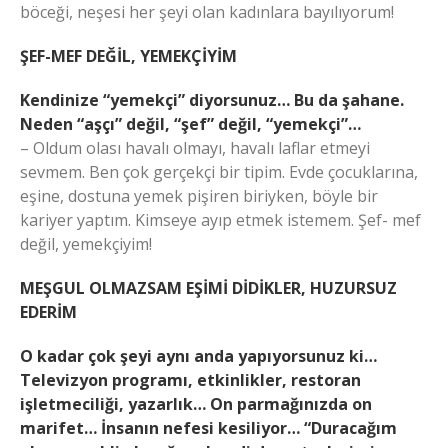
böceği, neşesi her şeyi olan kadınlara bayılıyorum!
ŞEF-MEF DEĞİL, YEMEKÇİYİM
Kendinize “yemekçi” diyorsunuz… Bu da şahane.
Neden “aşçı” değil, “şef” değil, “yemekçi”…
– Oldum olası havalı olmayı, havalı laflar etmeyi
sevmem. Ben çok gerçekçi bir tipim. Evde çocuklarına,
eşine, dostuna yemek pişiren biriyken, böyle bir
kariyer yaptım. Kimseye ayıp etmek istemem. Şef- mef
değil, yemekçiyim!
MEŞGUL OLMAZSAM EŞİMİ DİDİKLER, HUZURSUZ
EDERİM
O kadar çok şeyi aynı anda yapıyorsunuz ki…
Televizyon programı, etkinlikler, restoran
işletmeciliği, yazarlık… On parmağınızda on
marifet… İnsanın nefesi kesiliyor… “Duracağım