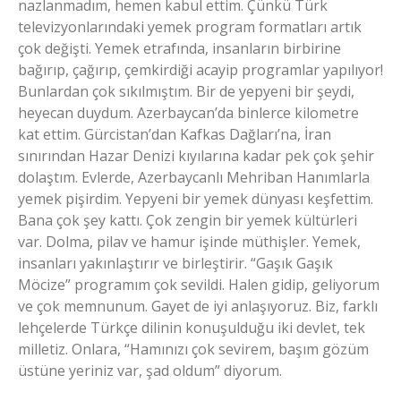
nazlanmadım, hemen kabul ettim. Çünkü Türk
televizyonlarındaki yemek program formatları artık
çok değişti. Yemek etrafında, insanların birbirine
bağırıp, çağırıp, çemkirdiği acayip programlar yapılıyor!
Bunlardan çok sıkılmıştım. Bir de yepyeni bir şeydi,
heyecan duydum. Azerbaycan’da binlerce kilometre
kat ettim. Gürcistan’dan Kafkas Dağları’na, İran
sınırından Hazar Denizi kıyılarına kadar pek çok şehir
dolaştım. Evlerde, Azerbaycanlı Mehriban Hanımlarla
yemek pişirdim. Yepyeni bir yemek dünyası keşfettim.
Bana çok şey kattı. Çok zengin bir yemek kültürleri
var. Dolma, pilav ve hamur işinde müthişler. Yemek,
insanları yakınlaştırır ve birleştirir. “Gaşık Gaşık
Möcize” programım çok sevildi. Halen gidip, geliyorum
ve çok memnunum. Gayet de iyi anlaşıyoruz. Biz, farklı
lehçelerde Türkçe dilinin konuşulduğu iki devlet, tek
milletiz. Onlara, “Hamınızı çok sevirem, başım gözüm
üstüne yeriniz var, şad oldum” diyorum.