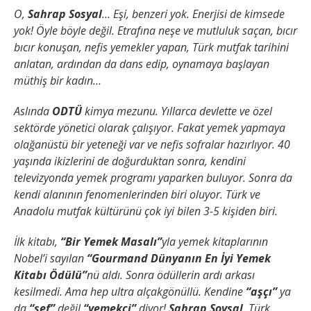
O,
Sahrap Sosyal
… Eşi, benzeri yok. Enerjisi de kimsede
yok! Öyle böyle değil. Etrafına neşe ve mutluluk saçan, bıcır
bıcır konuşan, nefis yemekler yapan, Türk mutfak tarihini
anlatan, ardından da dans edip, oynamaya başlayan
müthiş bir kadın…
Aslında
ODTÜ
kimya mezunu. Yıllarca devlette ve özel
sektörde yönetici olarak çalışıyor. Fakat yemek yapmaya
olağanüstü bir yeteneği var ve nefis sofralar hazırlıyor. 40
yaşında ikizlerini de doğurduktan sonra, kendini
televizyonda yemek programı yaparken buluyor. Sonra da
kendi alanının fenomenlerinden biri oluyor. Türk ve
Anadolu mutfak kültürünü çok iyi bilen 3-5 kişiden biri.
İlk kitabı,
“Bir Yemek Masalı”
yla yemek kitaplarının
Nobel’i sayılan
“Gourmand Dünyanın En İyi Yemek
Kitabı Ödülü”
nü aldı. Sonra ödüllerin ardı arkası
kesilmedi. Ama hep ultra alçakgönüllü. Kendine
“aşçı”
ya
da
“şef”
değil
“yemekçi”
diyor!
Sahrap Soysal
, Türk