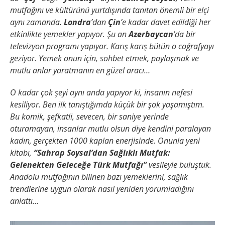
mutfağını ve kültürünü yurtdışında tanıtan önemli bir elçi
aynı zamanda.
Londra
’dan
Çin
’e kadar davet edildiği her
etkinlikte yemekler yapıyor. Şu an
Azerbaycan
’da bir
televizyon programı yapıyor. Karış karış bütün o coğrafyayı
geziyor. Yemek onun için, sohbet etmek, paylaşmak ve
mutlu anlar yaratmanın en güzel aracı…
O kadar çok şeyi aynı anda yapıyor ki, insanın nefesi
kesiliyor. Ben ilk tanıştığımda küçük bir şok yaşamıştım.
Bu komik, şefkatli, sevecen, bir saniye yerinde
oturamayan, insanlar mutlu olsun diye kendini paralayan
kadın, gerçekten 1000 kaplan enerjisinde. Onunla yeni
kitabı,
“Sahrap Soysal’dan Sağlıklı Mutfak:
Gelenekten Geleceğe Türk Mutfağı”
vesileyle buluştuk.
Anadolu mutfağının bilinen bazı yemeklerini, sağlık
trendlerine uygun olarak nasıl yeniden yorumladığını
anlattı…