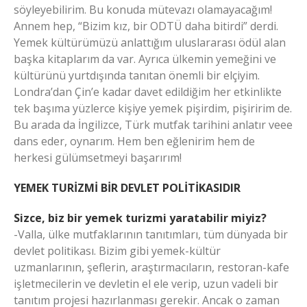
söyleyebilirim. Bu konuda mütevazı olamayacağım!
Annem hep, “Bizim kız, bir ODTÜ daha bitirdi” derdi.
Yemek kültürümüzü anlattığım uluslararası ödül alan
başka kitaplarım da var. Ayrıca ülkemin yemeğini ve
kültürünü yurtdışında tanıtan önemli bir elçiyim.
Londra’dan Çin’e kadar davet edildiğim her etkinlikte
tek başıma yüzlerce kişiye yemek pişirdim, pişiririm de.
Bu arada da İngilizce, Türk mutfak tarihini anlatır veee
dans eder, oynarım. Hem ben eğlenirim hem de
herkesi gülümsetmeyi başarırım!
YEMEK TURİZMİ BİR DEVLET POLİTİKASIDIR
Sizce, biz bir yemek turizmi yaratabilir miyiz?
-Valla, ülke mutfaklarının tanıtımları, tüm dünyada bir
devlet politikası. Bizim gibi yemek-kültür
uzmanlarının, şeflerin, araştırmacıların, restoran-kafe
işletmecilerin ve devletin el ele verip, uzun vadeli bir
tanıtım projesi hazırlanması gerekir. Ancak o zaman