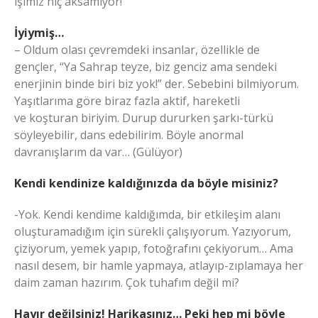
işimiz hiç aksamıyor!”
İyiymiş…
– Oldum olası çevremdeki insanlar, özellikle de
gençler, “Ya Sahrap teyze, biz genciz ama sendeki
enerjinin binde biri biz yok!” der. Sebebini bilmiyorum.
Yaşıtlarıma göre biraz fazla aktif, hareketli
ve koşturan biriyim. Durup dururken şarkı-türkü
söyleyebilir, dans edebilirim. Böyle anormal
davranışlarım da var… (Gülüyor)
Kendi kendinize kaldığınızda da böyle misiniz?
-Yok. Kendi kendime kaldığımda, bir etkileşim alanı
oluşturamadığım için sürekli çalışıyorum. Yazıyorum,
çiziyorum, yemek yapıp, fotoğrafını çekiyorum… Ama
nasıl desem, bir hamle yapmaya, atlayıp-zıplamaya her
daim zaman hazırım. Çok tuhafım değil mi?
Hayır değilsiniz! Harikasınız… Peki hep mi böyle