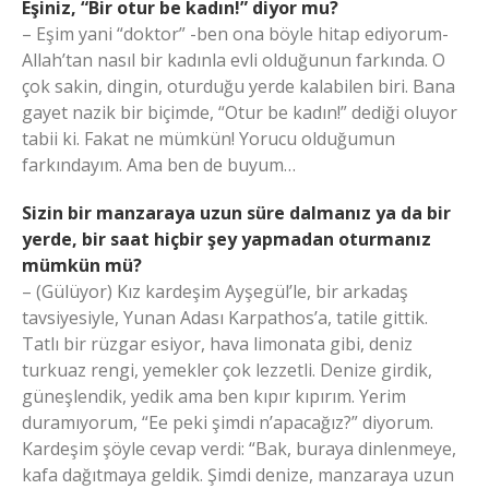
Eşiniz, “Bir otur be kadın!” diyor mu?
– Eşim yani “doktor” -ben ona böyle hitap ediyorum-
Allah’tan nasıl bir kadınla evli olduğunun farkında. O
çok sakin, dingin, oturduğu yerde kalabilen biri. Bana
gayet nazik bir biçimde, “Otur be kadın!” dediği oluyor
tabii ki. Fakat ne mümkün! Yorucu olduğumun
farkındayım. Ama ben de buyum…
Sizin bir manzaraya uzun süre dalmanız ya da bir
yerde, bir saat hiçbir şey yapmadan oturmanız
mümkün mü?
– (Gülüyor) Kız kardeşim Ayşegül’le, bir arkadaş
tavsiyesiyle, Yunan Adası Karpathos’a, tatile gittik.
Tatlı bir rüzgar esiyor, hava limonata gibi, deniz
turkuaz rengi, yemekler çok lezzetli. Denize girdik,
güneşlendik, yedik ama ben kıpır kıpırım. Yerim
duramıyorum, “Ee peki şimdi n’apacağız?” diyorum.
Kardeşim şöyle cevap verdi: “Bak, buraya dinlenmeye,
kafa dağıtmaya geldik. Şimdi denize, manzaraya uzun