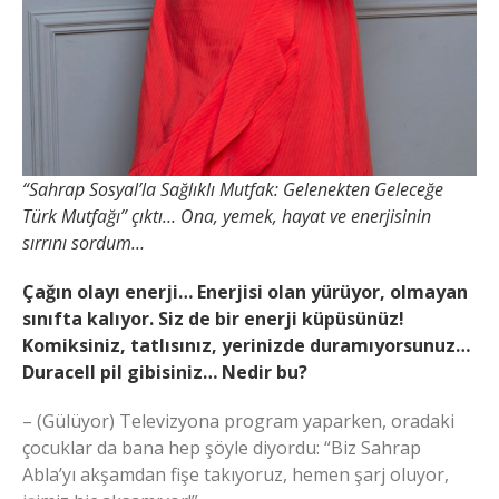
“Sahrap Sosyal’la Sağlıklı Mutfak: Gelenekten Geleceğe
Türk Mutfağı” çıktı… Ona, yemek, hayat ve enerjisinin
sırrını sordum…
Çağın olayı enerji… Enerjisi olan yürüyor, olmayan
sınıfta kalıyor. Siz de bir enerji küpüsünüz!
Komiksiniz, tatlısınız, yerinizde duramıyorsunuz…
Duracell pil gibisiniz… Nedir bu?
– (Gülüyor) Televizyona program yaparken, oradaki
çocuklar da bana hep şöyle diyordu: “Biz Sahrap
Abla’yı akşamdan fişe takıyoruz, hemen şarj oluyor,