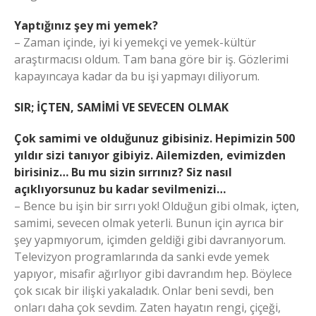
Yaptığınız şey mi yemek?
– Zaman içinde, iyi ki yemekçi ve yemek-kültür
araştırmacısı oldum. Tam bana göre bir iş. Gözlerimi
kapayıncaya kadar da bu işi yapmayı diliyorum.
SIR;
İÇTEN, SAMİMİ VE SEVECEN OLMAK
Çok samimi ve olduğunuz gibisiniz. Hepimizin 500
yıldır sizi tanıyor gibiyiz. Ailemizden, evimizden
birisiniz… Bu mu sizin sırrınız? Siz nasıl
açıklıyorsunuz bu kadar sevilmenizi…
– Bence bu işin bir sırrı yok! Olduğun gibi olmak, içten,
samimi, sevecen olmak yeterli. Bunun için ayrıca bir
şey yapmıyorum, içimden geldiği gibi davranıyorum.
Televizyon programlarında da sanki evde yemek
yapıyor, misafir ağırlıyor gibi davrandım hep. Böylece
çok sıcak bir ilişki yakaladık. Onlar beni sevdi, ben
onları daha çok sevdim. Zaten hayatın rengi, çiçeği,