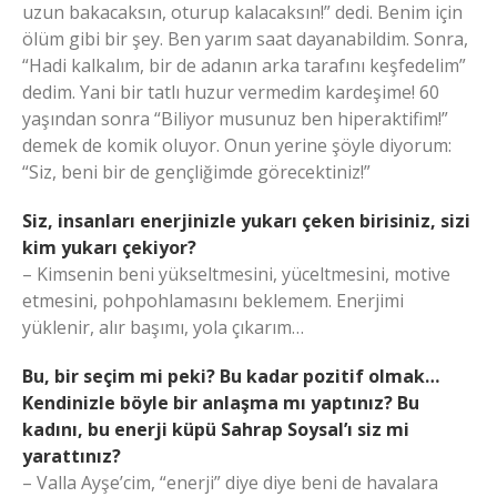
uzun bakacaksın, oturup kalacaksın!” dedi. Benim için
ölüm gibi bir şey. Ben yarım saat dayanabildim. Sonra,
“Hadi kalkalım, bir de adanın arka tarafını keşfedelim”
dedim. Yani bir tatlı huzur vermedim kardeşime! 60
yaşından sonra “Biliyor musunuz ben hiperaktifim!”
demek de komik oluyor. Onun yerine şöyle diyorum:
“Siz, beni bir de gençliğimde görecektiniz!”
Siz, insanları enerjinizle yukarı çeken birisiniz, sizi
kim yukarı çekiyor?
– Kimsenin beni yükseltmesini, yüceltmesini, motive
etmesini, pohpohlamasını beklemem. Enerjimi
yüklenir, alır başımı, yola çıkarım…
Bu, bir seçim mi peki? Bu kadar pozitif olmak…
Kendinizle böyle bir anlaşma mı yaptınız? Bu
kadını, bu enerji küpü Sahrap Soysal’ı siz mi
yarattınız?
– Valla Ayşe’cim, “enerji” diye diye beni de havalara