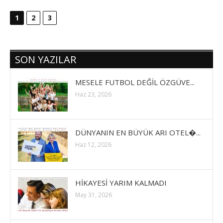
1
2
3
SON YAZILAR
MESELE FUTBOL DEĞİL ÖZGÜVE...
Haz 23, 2026
DÜNYANIN EN BÜYÜK ARI OTEL�...
Haz 12, 2026
HİKAYESİ YARIM KALMADI
May 31, 2026