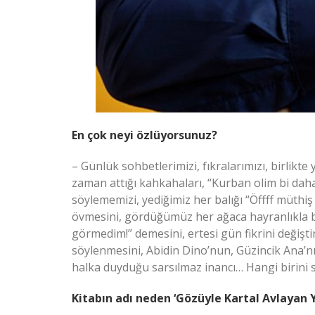
En çok neyi özlüyorsunuz?
– Günlük sohbetlerimizi, fıkralarımızı, birlikte
zaman attığı kahkahaları, “Kurban olim bi daha a
söylememizi, yediğimiz her balığı “Öffff müthiş
övmesini, gördüğümüz her ağaca hayranlıkla b
görmedim!’’ demesini, ertesi gün fikrini değişti
söylenmesini, Abidin Dino’nun, Güzincik Ana’n
halka duyduğu sarsılmaz inancı… Hangi birini 
Kitabın adı neden ‘Gözüyle Kartal Avlayan 