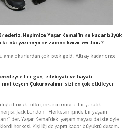
ür ederiz. Hepimize Yaşar Kemal’in ne kadar büyük
u kitabı yazmaya ne zaman karar verdiniz?
u ama okurlardan çok istek geldi. Altı ay kadar önce
neredeyse her gün, edebiyatı ve hayatı
u muhteşem Çukurovalının sizi en çok etkileyen
uyduğu büyük tutku, insanın onurlu bir yaratık
rjisi. Jack London, “Herkesin içinde bir yaşam
arır” der. Yaşar Kemal’deki yaşam mayası da işte öyle
lerdi herkesi. Kişiliği de yapıtı kadar büyüktü desem,