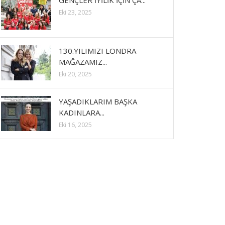
GENÇLER İYİLİK İÇİN ÇA...
Eki 23, 2025
130.YILIMIZI LONDRA
MAĞAZAMIZ...
Eki 20, 2025
YAŞADIKLARIM BAŞKA
KADINLARA...
Eki 16, 2025