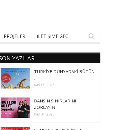
PROJELER
İLETİŞİME GEÇ
SON YAZILAR
TÜRKİYE DÜNYADAKİ BÜTÜN
...
Kas 15, 2025
DANSIN SINIRLARINI
ZORLAYIN
Kas 07, 2025