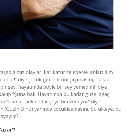
 yaşadığımız olayları karikatürize ederek anlattığım
nlat!’’ diye çocuk gibi ellerini çırpmasını, türkü
 bir şey, hayatımda böyle bir şey yemedim!’’ diye
akıp ‘’Şuna bak. Hayatımda bu kadar güzel ağaç
rip ‘’Canım, pek de bir şeye benzemiyor’’ diye
ın (Güzin Dino) yanında çocuklaşmasını, bu ülkeye, bu
sayayım?
Yazar’?