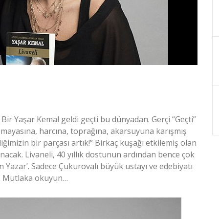
Bir Yaşar Kemal geldi geçti bu dünyadan. Gerçi “Geçti”
mayasına, harcına, toprağına, akarsuyuna karışmış
iğimizin bir parçası artık!” Birkaç kuşağı etkilemiş olan
nacak. Livaneli, 40 yıllık dostunun ardından bence çok
yan Yazar’. Sadece Çukurovalı büyük ustayı ve edebiyatı
or. Mutlaka okuyun…