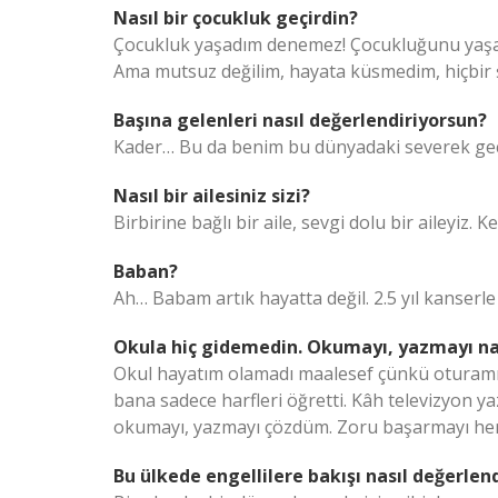
Nasıl bir çocukluk geçirdin?
Çocukluk yaşadım denemez! Çocukluğunu yaşay
Ama mutsuz değilim, hayata küsmedim, hiçbir 
Başına gelenleri nasıl değerlendiriyorsun?
Kader… Bu da benim bu dünyadaki severek geç
Nasıl bir ailesiniz sizi?
Birbirine bağlı bir aile, sevgi dolu bir aileyiz.
Baban?
Ah… Babam artık hayatta değil. 2.5 yıl kanserl
Okula hiç gidemedin. Okumayı, yazmayı na
Okul hayatım olamadı maalesef çünkü oturam
bana sadece harfleri öğretti. Kâh televizyon y
okumayı, yazmayı çözdüm. Zoru başarmayı he
Bu ülkede engellilere bakışı nasıl değerlen