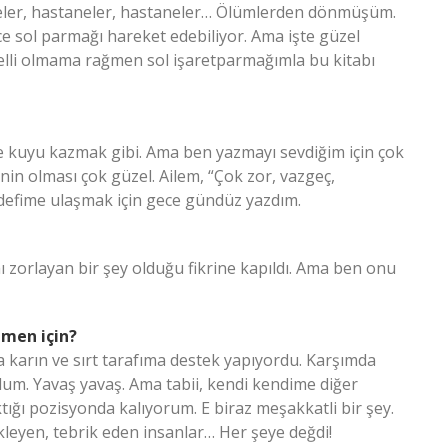
neler, hastaneler, hastaneler… Ölümlerden dönmüşüm.
ce sol parmağı hareket edebiliyor. Ama işte güzel
gelli olmama rağmen sol işaretparmağımla bu kitabı
yle kuyu kazmak gibi. Ama ben yazmayı sevdiğim için çok
nin olması çok güzel. Ailem, “Çok zor, vazgeç,
defime ulaşmak için gece gündüz yazdım.
ı zorlayan bir şey olduğu fikrine kapıldı. Ama ben onu
lmen için?
la karın ve sırt tarafıma destek yapıyordu. Karşımda
dum. Yavaş yavaş. Ama tabii, kendi kendime diğer
ğı pozisyonda kalıyorum. E biraz meşakkatli bir şey.
kleyen, tebrik eden insanlar… Her şeye değdi!