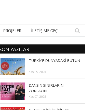
PROJELER
İLETİŞİME GEÇ
SON YAZILAR
TÜRKİYE DÜNYADAKİ BÜTÜN
...
Kas 15, 2025
DANSIN SINIRLARINI
ZORLAYIN
Kas 07, 2025