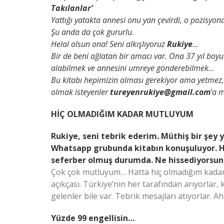
Takılanlar’
Yattığı yatakta annesi onu yan çevirdi, o pozisyon
Şu anda da çok gururlu.
Helal olsun ona! Seni alkışlıyoruz
Rukiye
…
Bir de beni ağlatan bir amacı var. Ona 37 yıl boyu
alabilmek ve annesini umreye gönderebilmek…
Bu kitabı hepimizin alması gerekiyor ama yetmez,
olmak isteyenler
tureyenrukiye@gmail.com
‘a m
HİÇ OLMADIĞIM KADAR MUTLUYUM
Rukiye, seni tebrik ederim. Müthiş bir şey
Whatsapp grubunda kitabın konuşuluyor. Her
seferber olmuş durumda. Ne hissediyorsun
Çok çok mutluyum… Hatta hiç olmadığım kadar
açıkçası. Türkiye’nin her tarafından arıyorlar, 
gelenler bile var. Tebrik mesajları atıyorlar. 
Yüzde 99 engellisin…