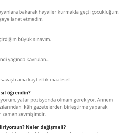
anlara bakarak hayaller kurmakla geçti çocukluğum.
şeye lanet etmedim.
irdiğim büyük sınavım.
 Kendi yağında kavrulan…
e savaştı ama kaybettik maalesef.
sıl öğrendin?
ıyorum, yatar pozisyonda olmam gerekiyor. Annem
azılarından, kâh gazetelerden birleştirme yaparak
r zaman sevmişimdir.
diriyorsun? Neler değişmeli?