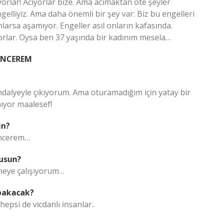
orlar! Acıyorlar bize. Ama acımaktan öte şeyler
ngelliyiz. Ama daha önemli bir şey var: Biz bu engelleri
arsa aşamıyor. Engeller asıl onların kafasında.
iyorlar. Oysa ben 37 yaşında bir kadınım mesela…
ENCEREM
andalyeyle çıkıyorum. Ama oturamadığım için yatay bir
mıyor maalesef!
in?
encerem…
musun?
eye çalışıyorum…
 bakacak?
epsi de vicdanlı insanlar..