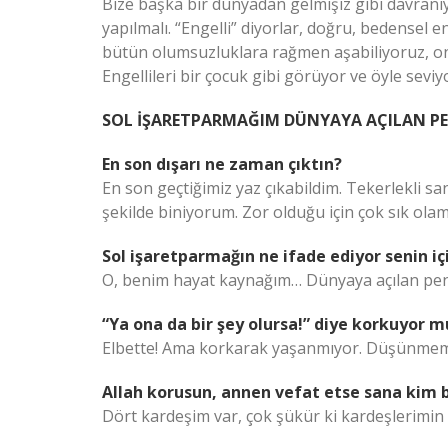
Bize başka bir dünyadan gelmişiz gibi davranıy
yapılmalı. “Engelli” diyorlar, doğru, bedensel e
bütün olumsuzluklara rağmen aşabiliyoruz, onl
Engellileri bir çocuk gibi görüyor ve öyle sev
SOL İŞARETPARMAĞIM DÜNYAYA AÇILAN P
En son dışarı ne zaman çıktın?
En son geçtiğimiz yaz çıkabildim. Tekerlekli s
şekilde biniyorum. Zor olduğu için çok sık ola
Sol işaretparmağın ne ifade ediyor senin iç
O, benim hayat kaynağım… Dünyaya açılan p
“Ya ona da bir şey olursa!” diye korkuyor 
Elbette! Ama korkarak yaşanmıyor. Düşünmem
Allah korusun, annen vefat etse sana kim
Dört kardeşim var, çok şükür ki kardeşlerimin h