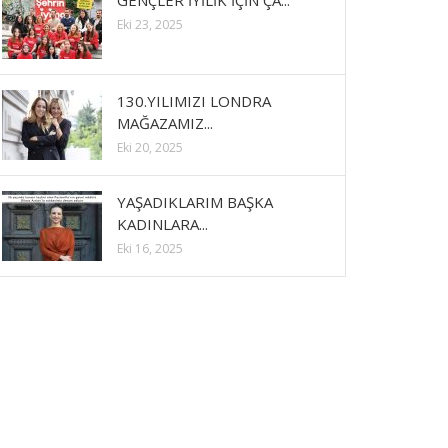
GENÇLER İYİLİK İÇİN ÇA...
Eki 23, 2025
130.YILIMIZI LONDRA
MAĞAZAMIZ...
Eki 20, 2025
YAŞADIKLARIM BAŞKA
KADINLARA...
Eki 16, 2025