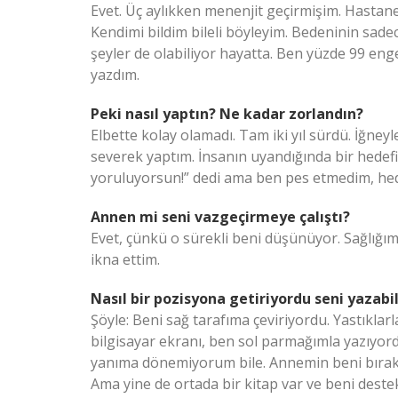
Evet. Üç aylıkken menenjit geçirmişim. Hasta
Kendimi bildim bileli böyleyim. Bedeninin sade
şeyler de olabiliyor hayatta. Ben yüzde 99 en
yazdım.
Peki nasıl yaptın? Ne kadar zorlandın?
Elbette kolay olamadı. Tam iki yıl sürdü. İğne
severek yaptım. İnsanın uyandığında bir hedefi
yoruluyorsun!” dedi ama ben pes etmedim, he
Annen mi seni vazgeçirmeye çalıştı?
Evet, çünkü o sürekli beni düşünüyor. Sağlığım
ikna ettim.
Nasıl bir pozisyona getiriyordu seni yazabi
Şöyle: Beni sağ tarafıma çeviriyordu. Yastıklar
bilgisayar ekranı, ben sol parmağımla yazıyor
yanıma dönemiyorum bile. Annemin beni bıraktı
Ama yine de ortada bir kitap var ve beni deste