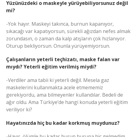
Yüzünüzdeki o maskeyle yürüyebiliyorsunuz değil
mi?
-Yok hayır. Maskeyi takınca, burnun kapanıyor,
sıkacağı var kapatıyorsun, sürekli ağızdan nefes almak
zorundasın, o zaman da kalp atışların çok hızlanıyor.
Oturup bekliyorsun. Onunla yürüyemiyorsun.
Çalışanların yeterli teçhizatı, maske falan var
mıydı? Yeterli eğitim verilmiş miydi?
-Verdiler ama tabii ki yeterli değil. Mesela gaz
maskelerini kullanmakta acele etmememiz
gerekiyordu, ama bilmeyenler kullandılar. Bedeli de
ağır oldu. Ama Türkiye’de hangi konuda yeterli eğitim
veriliyor ki?
Hayatınızda hiç bu kadar korkmuş muydunuz?
-Hayır, ölümle bu kadar burun buruna hiç gelmedim.