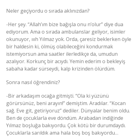
Neler geçiyordu o sırada aklınızdan?
-Her şey. “Allah’ım bize bağışla onu n’olur” diye dua
ediyorum. Ama o sırada ambulanslar geliyor, isimler
okunuyor, ıııh Yılmaz yok. Orda, çaresiz beklerken öyle
bir haldesin ki, ölmüş olabileceğini kondurmak
istemiyorsun ama saatler ilerledikçe da, umudun
azalıyor. Korkunç bir acıydı. Yemin ederim o bekleyiş
sabaha kadar sürseydi, kalp krizinden ölürdüm.
Sonra nasıl öğrendiniz?
-Bir arkadaşım ocağa gitmişti. “Ola ki yüzünü
görürsünüz, beni arayın!” demiştim. Aradılar. “Kocan
sağ. Eve git, getiriyoruz” dediler. Dünyalar benim oldu.
Ben de çocuklarla eve döndüm. Arabadan indiğinde
Yılmaz boşluğa bakıyordu. Çok kötü bir durumdaydı.
Çocuklarla sarıldık ama hala boş boş bakıyordu…