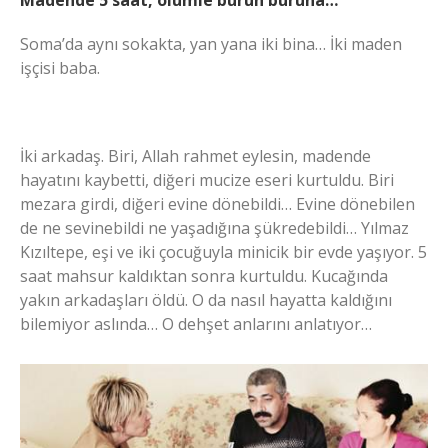
Madende 5 saat, ölümle burun buruna…
Soma’da aynı sokakta, yan yana iki bina… İki maden
işçisi baba.
İki arkadaş. Biri, Allah rahmet eylesin, madende
hayatını kaybetti, diğeri mucize eseri kurtuldu. Biri
mezara girdi, diğeri evine dönebildi… Evine dönebilen
de ne sevinebildi ne yaşadığına şükredebildi… Yılmaz
Kızıltepe, eşi ve iki çocuğuyla minicik bir evde yaşıyor. 5
saat mahsur kaldıktan sonra kurtuldu. Kucağında
yakın arkadaşları öldü. O da nasıl hayatta kaldığını
bilemiyor aslında… O dehşet anlarını anlatıyor…