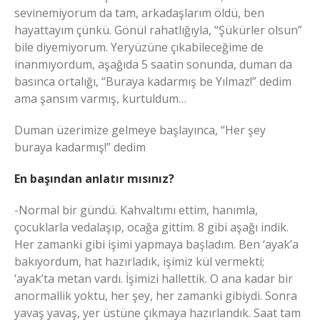
sevinemiyorum da tam, arkadaşlarım öldü, ben
hayattayım çünkü. Gönül rahatlığıyla, “Şükürler olsun”
bile diyemiyorum. Yeryüzüne çıkabileceğime de
inanmıyordum, aşağıda 5 saatin sonunda, duman da
basınca ortalığı, “Buraya kadarmış be Yılmaz!” dedim
ama şansım varmış, kurtuldum…
Duman üzerimize gelmeye başlayınca, “Her şey
buraya kadarmış!” dedim
En başından anlatır mısınız?
-Normal bir gündü. Kahvaltımı ettim, hanımla,
çocuklarla vedalaşıp, ocağa gittim. 8 gibi aşağı indik.
Her zamanki gibi işimi yapmaya başladım. Ben ‘ayak’a
bakıyordum, hat hazırladık, işimiz kül vermekti;
‘ayak’ta metan vardı. İşimizi hallettik. O ana kadar bir
anormallik yoktu, her şey, her zamanki gibiydi. Sonra
yavaş yavaş, yer üstüne çıkmaya hazırlandık. Saat tam