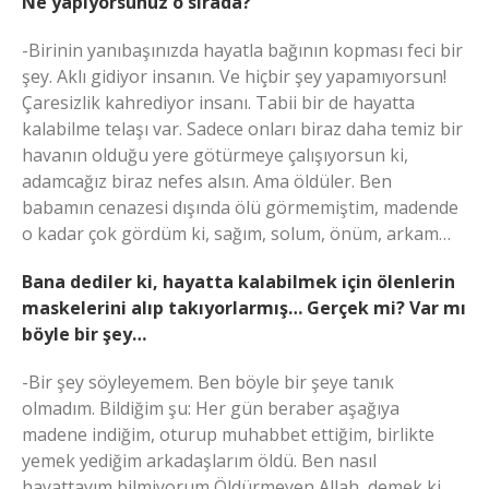
Ne yapıyorsunuz o sırada?
-Birinin yanıbaşınızda hayatla bağının kopması feci bir
şey. Aklı gidiyor insanın. Ve hiçbir şey yapamıyorsun!
Çaresizlik kahrediyor insanı. Tabii bir de hayatta
kalabilme telaşı var. Sadece onları biraz daha temiz bir
havanın olduğu yere götürmeye çalışıyorsun ki,
adamcağız biraz nefes alsın. Ama öldüler. Ben
babamın cenazesi dışında ölü görmemiştim, madende
o kadar çok gördüm ki, sağım, solum, önüm, arkam…
Bana dediler ki, hayatta kalabilmek için ölenlerin
maskelerini alıp takıyorlarmış… Gerçek mi? Var mı
böyle bir şey…
-Bir şey söyleyemem. Ben böyle bir şeye tanık
olmadım. Bildiğim şu: Her gün beraber aşağıya
madene indiğim, oturup muhabbet ettiğim, birlikte
yemek yediğim arkadaşlarım öldü. Ben nasıl
hayattayım bilmiyorum Öldürmeyen Allah, demek ki