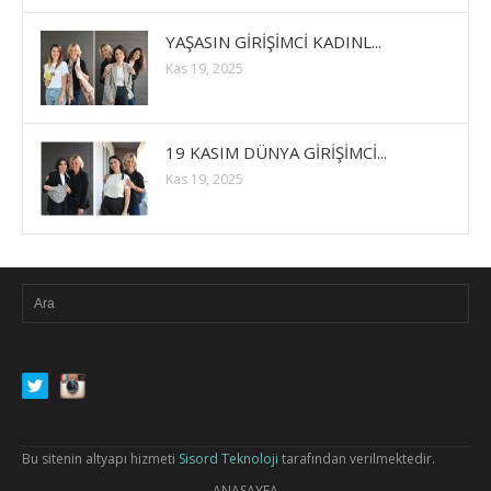
YAŞASIN GİRİŞİMCİ KADINL...
Kas 19, 2025
19 KASIM DÜNYA GİRİŞİMCİ...
Kas 19, 2025
Bu sitenin altyapı hizmeti
Sisord Teknoloji
tarafından verilmektedir.
ANASAYFA