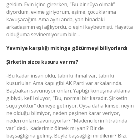
geldim. Evin içine girerken, “Bu bir rüya olmalı”
diyordum, evime giriyorum, eşime, çocuklarıma
kavuşacağım. Ama aynı anda, yan binadaki
arkadaşımın eşi ağlıyordu, o eşini kaybetmişti. Hayatta
olduğuma sevinemiyorum bile…
Yevmiye karşılığı mitinge götürmeyi biliyorlardı
Şirketin sizce kusuru var mı?
-Bu kadar insan öldü, tabii ki ihmal var, tabii ki
kusurlular. Ama kapı gibi AK Parti var arkalarında.
Başbakan savunuyor onları. Yaptığı konuşma aklama
gibiydi, kefil oluyor, “Bu, normal bir kazadır. Şirketin
suçu yoktur” demeye getiriyor. Oysa daha kimse, neyin
ne olduğu bilmiyor, neden peşinen karar veriyor,
neden onları savunuyorlar? “Madencilerin fıtratında
var” dedi, kaderimiz ölmek mi yani? Bir de
başsağlığına gelmiş. Böyle başsağlığı mı dilenir? Bizi,