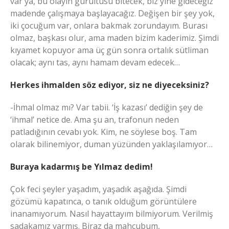
var ya, bu olayın gürültüsü bitecek, biz yine gideceğiz
madende çalışmaya başlayacağız. Değişen bir şey yok,
iki çocuğum var, onlara bakmak zorundayım. Burası
olmaz, başkası olur, ama maden bizim kaderimiz. Şimdi
kıyamet kopuyor ama üç gün sonra ortalık sütliman
olacak; aynı tas, aynı hamam devam edecek…
Herkes ihmalden söz ediyor, siz ne diyeceksiniz?
-İhmal olmaz mı? Var tabii. ‘İş kazası’ dediğin şey de
‘ihmal’ netice de. Ama şu an, trafonun neden
patladığının cevabı yok. Kim, ne söylese boş. Tam
olarak bilinemiyor, duman yüzünden yaklaşılamıyor…
Buraya kadarmış be Yılmaz dedim!
Çok feci şeyler yaşadım, yaşadık aşağıda. Şimdi
gözümü kapatınca, o tanık olduğum görüntülere
inanamıyorum. Nasıl hayattayım bilmiyorum. Verilmiş
sadakamız varmış. Biraz da mahcubum,