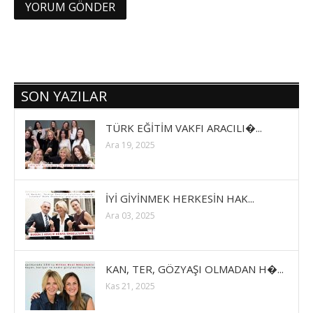
SON YAZILAR
TÜRK EĞİTİM VAKFI ARACILI�...
Ara 19, 2025
İYİ GİYİNMEK HERKESİN HAK...
Ara 03, 2025
KAN, TER, GÖZYAŞI OLMADAN H�...
Kas 21, 2025