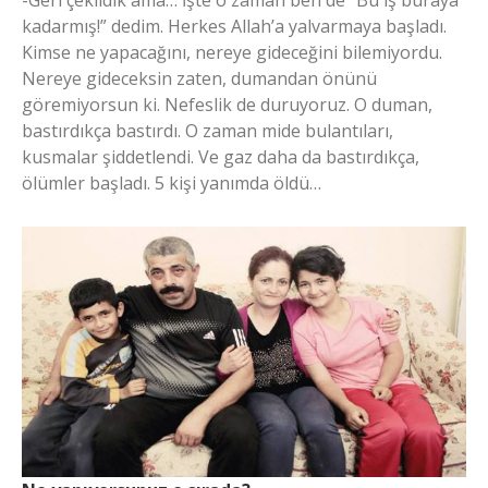
-Geri çekildik ama… İşte o zaman ben de “Bu iş buraya
kadarmış!” dedim. Herkes Allah’a yalvarmaya başladı.
Kimse ne yapacağını, nereye gideceğini bilemiyordu.
Nereye gideceksin zaten, dumandan önünü
göremiyorsun ki. Nefeslik de duruyoruz. O duman,
bastırdıkça bastırdı. O zaman mide bulantıları,
kusmalar şiddetlendi. Ve gaz daha da bastırdıkça,
ölümler başladı. 5 kişi yanımda öldü…