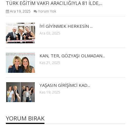
TÜRK EĞİTİM VAKFI ARACILIĞIYLA 81 İLDE,...
Ara 19, 2025
Yorum Yok
İYİ GİYİNMEK HERKESİN ...
Ara 03, 2025
KAN, TER, GÖZYAŞI OLMADAN...
Kas 21, 2025
YAŞASIN GİRİŞİMCİ KAD...
Kas 19, 2025
YORUM BIRAK