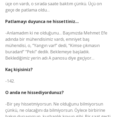
üçe on vardı, o sırada saate baktım çünkü. Üçü on
geçe de patlama oldu…
Patlamayı duyunca ne hissettiniz…
-Anlamadım ki ne olduğunu… Başımızda Mehmet Efe
adında bir mühendisimiz vardı, emniyet baş
mühendisi, o, “Yangın var!” dedi, “Kimse çıkmasın
buradan!” “Peki” dedik. Beklemeye başladık.
Beklediğimiz yerin adı A panosu diye geçiyor…
Kaç kişisiniz?
-142.
O anda ne hissediyordunuz?
-Bir şey hissetmiyorsun. Ne olduğunu bilmiyorsun
çünkü, ne olacağını da bilmiyorsun. Öylece birbirine
bakıp duruyorsun, kurbanlık koyun gibi. Bir saat geçti,