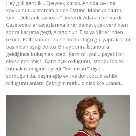
Hey gidi gençlik… Epeyce çıkmıştı. Anında tavrımı
koyup nutuk atardım bir de üstüne. Mahcup olurdu
kimi. “Delikanlı kadınsın!” derlerdi. Adanalı biri vardı.
Gazetedeki arkadaşlarıma birer demet çiçek verdikten
sonra karşıma geçti, Aragon’un ‘Elsa’ya Şiirleri’nden
okudu. Paltosunun cebine doldurduğu gül yapraklarını
başımdan aşağı döktü. Bir ay sonra İstanbul’a
geldiğinde buluşmak istedi. Kırmızılı, pullu payetli bir
elbise getirmişti. Bana âşık olduğunu, İstanbul’da ev
tutmak istediğini söyledi. “Evli misin?” diye
sorduğumda, başını eğip evli ve dört çocuk sahibi
olduğunu anlattı. Çektiğim nutku dinledikçe utandı…