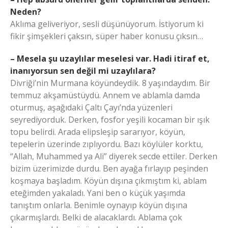
Neden?
Aklıma geliveriyor, sesli düşünüyorum. İstiyorum ki
fikir şimşekleri çaksın, süper haber konusu çıksın…
– Mesela şu uzaylılar meselesi var. Hadi itiraf et,
inanıyorsun sen değil mi uzaylılara?
Divriği’nin Murmana köyündeydik. 8 yaşındaydım. Bir
temmuz akşamüstüydü. Annem ve ablamla damda
oturmuş, aşağıdaki Çaltı Çayı’nda yüzenleri
seyrediyorduk. Derken, fosfor yeşili kocaman bir ışık
topu belirdi. Arada elipsleşip sararıyor, köyün,
tepelerin üzerinde zıplıyordu. Bazı köylüler korktu,
“Allah, Muhammed ya Ali” diyerek secde ettiler. Derken
bizim üzerimizde durdu. Ben ayağa fırlayıp peşinden
koşmaya başladım. Köyün dışına çıkmıştım ki, ablam
eteğimden yakaladı. Yani ben o küçük yaşımda
tanıştım onlarla. Benimle oynayıp köyün dışına
çıkarmışlardı. Belki de alacaklardı. Ablama çok