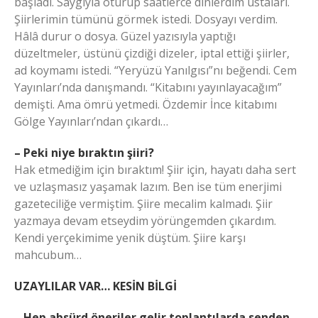
başladı. Saygıyla oturup saatlerce dinlerdim ustaları.
Şiirlerimin tümünü görmek istedi. Dosyayı verdim.
Hâlâ durur o dosya. Güzel yazısıyla yaptığı
düzeltmeler, üstünü çizdiği dizeler, iptal ettiği şiirler,
ad koymamı istedi. “Yeryüzü Yanılgısı”nı beğendi. Cem
Yayınları’nda danışmandı. “Kitabını yayınlayacağım”
demişti. Ama ömrü yetmedi. Özdemir İnce kitabımı
Gölge Yayınları’ndan çıkardı…
– Peki niye bıraktın şiiri?
Hak etmediğim için bıraktım! Şiir için, hayatı daha sert
ve uzlaşmasız yaşamak lazım. Ben ise tüm enerjimi
gazeteciliğe vermiştim. Şiire mecalim kalmadı. Şiir
yazmaya devam etseydim yörüngemden çıkardım.
Kendi yerçekimime yenik düştüm. Şiire karşı
mahcubum…
UZAYLILAR VAR… KESİN BİLGİ
– Hep absürd öneriler gelir toplantılarda senden.