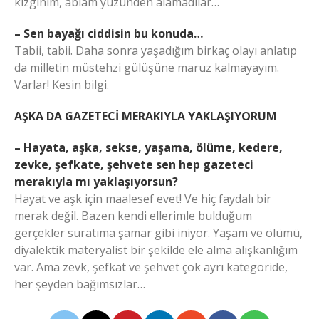
kızgınım, ablam yüzünden alamadılar…
– Sen bayağı ciddisin bu konuda…
Tabii, tabii. Daha sonra yaşadığım birkaç olayı anlatıp
da milletin müstehzi gülüşüne maruz kalmayayım.
Varlar! Kesin bilgi.
AŞKA DA GAZETECİ MERAKIYLA YAKLAŞIYORUM
– Hayata, aşka, sekse, yaşama, ölüme, kedere,
zevke, şefkate, şehvete sen hep gazeteci
merakıyla mı yaklaşıyorsun?
Hayat ve aşk için maalesef evet! Ve hiç faydalı bir
merak değil. Bazen kendi ellerimle bulduğum
gerçekler suratıma şamar gibi iniyor. Yaşam ve ölümü,
diyalektik materyalist bir şekilde ele alma alışkanlığım
var. Ama zevk, şefkat ve şehvet çok ayrı kategoride,
her şeyden bağımsızlar…