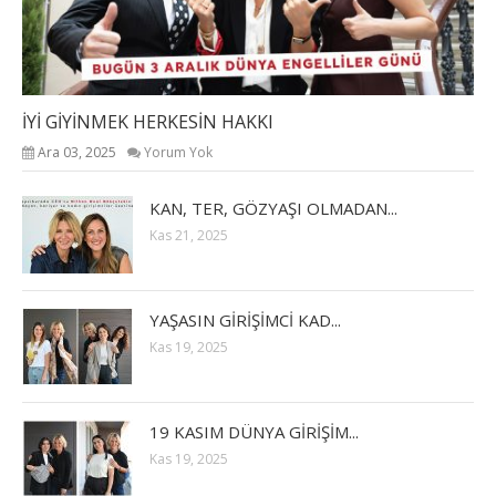
İYİ GİYİNMEK HERKESİN HAKKI
Ara 03, 2025
Yorum Yok
KAN, TER, GÖZYAŞI OLMADAN...
Kas 21, 2025
YAŞASIN GİRİŞİMCİ KAD...
Kas 19, 2025
19 KASIM DÜNYA GİRİŞİM...
Kas 19, 2025