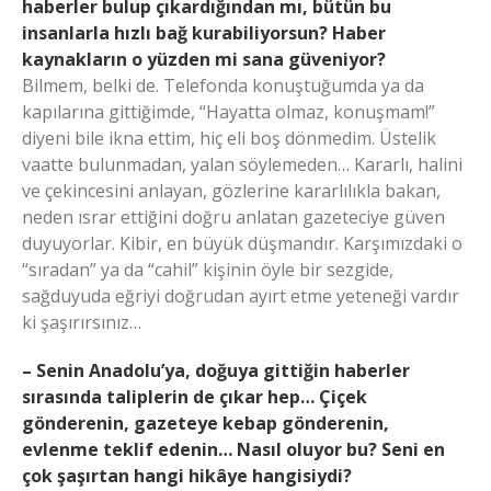
haberler bulup çıkardığından mı, bütün bu
insanlarla hızlı bağ kurabiliyorsun? Haber
kaynakların o yüzden mi sana güveniyor?
Bilmem, belki de. Telefonda konuştuğumda ya da
kapılarına gittiğimde, “Hayatta olmaz, konuşmam!”
diyeni bile ikna ettim, hiç eli boş dönmedim. Üstelik
vaatte bulunmadan, yalan söylemeden… Kararlı, halini
ve çekincesini anlayan, gözlerine kararlılıkla bakan,
neden ısrar ettiğini doğru anlatan gazeteciye güven
duyuyorlar. Kibir, en büyük düşmandır. Karşımızdaki o
“sıradan” ya da “cahil” kişinin öyle bir sezgide,
sağduyuda eğriyi doğrudan ayırt etme yeteneği vardır
ki şaşırırsınız…
– Senin Anadolu’ya, doğuya gittiğin haberler
sırasında taliplerin de çıkar hep… Çiçek
gönderenin, gazeteye kebap gönderenin,
evlenme teklif edenin… Nasıl oluyor bu? Seni en
çok şaşırtan hangi hikâye hangisiydi?