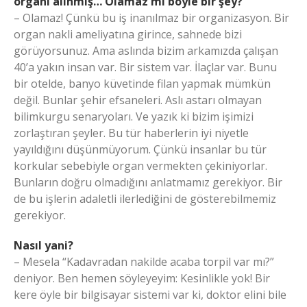
organı alınmış… Olamaz mı böyle bir şey?
– Olamaz! Çünkü bu iş inanılmaz bir organizasyon. Bir
organ nakli ameliyatına girince, sahnede bizi
görüyorsunuz. Ama aslında bizim arkamızda çalışan
40’a yakın insan var. Bir sistem var. İlaçlar var. Bunu
bir otelde, banyo küvetinde filan yapmak mümkün
değil. Bunlar şehir efsaneleri. Aslı astarı olmayan
bilimkurgu senaryoları. Ve yazık ki bizim işimizi
zorlaştıran şeyler. Bu tür haberlerin iyi niyetle
yayıldığını düşünmüyorum. Çünkü insanlar bu tür
korkular sebebiyle organ vermekten çekiniyorlar.
Bunların doğru olmadığını anlatmamız gerekiyor. Bir
de bu işlerin adaletli ilerlediğini de gösterebilmemiz
gerekiyor.
Nasıl yani?
– Mesela “Kadavradan nakilde acaba torpil var mı?”
deniyor. Ben hemen söyleyeyim: Kesinlikle yok! Bir
kere öyle bir bilgisayar sistemi var ki, doktor elini bile