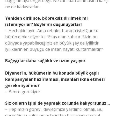
bağışlamaya engel değil. Ne canlıdan alınmasına karşı
ne de kadavradan.
Yeniden dirilince, böbreksiz dirilmek mi
istemiyorlar? Böyle mi düşünüyorlar!
– Herhalde öyle. Ama cehalet burada işte! Çünkü
bütün dinler diyor ki, “Esas olan ruhtur. Sizin bu
dünyada yapabileceğiniz en büyük şey de iyiliktir.
İyiliklerin en büyüğü de insan hayatı kurtarmaktır!”
Bağışçılar daha sağlıklı ve uzun yaşıyor
Diyanet’in, hükümetin bu konuda büyük çaplı
kampanyalar hazırlaması, insanları ikna etmesi
gerekmiyor mu?
– Bence gerekiyor.
Siz onların işini de yapmak zorunda kalıyorsunuz…
– Hepimizin görevi, devletimize yardımcı olmak. Bu
derneğin kuruluş amaçlarından bir tanesi de özel