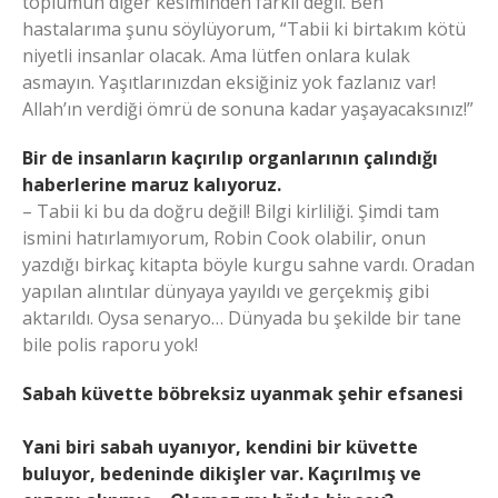
toplumun diğer kesiminden farklı değil. Ben
hastalarıma şunu söylüyorum, “Tabii ki birtakım kötü
niyetli insanlar olacak. Ama lütfen onlara kulak
asmayın. Yaşıtlarınızdan eksiğiniz yok fazlanız var!
Allah’ın verdiği ömrü de sonuna kadar yaşayacaksınız!”
Bir de insanların kaçırılıp organlarının çalındığı
haberlerine maruz kalıyoruz.
– Tabii ki bu da doğru değil! Bilgi kirliliği. Şimdi tam
ismini hatırlamıyorum, Robin Cook olabilir, onun
yazdığı birkaç kitapta böyle kurgu sahne vardı. Oradan
yapılan alıntılar dünyaya yayıldı ve gerçekmiş gibi
aktarıldı. Oysa senaryo… Dünyada bu şekilde bir tane
bile polis raporu yok!
Sabah küvette böbreksiz uyanmak şehir efsanesi
Yani biri sabah uyanıyor, kendini bir küvette
buluyor, bedeninde dikişler var. Kaçırılmış ve