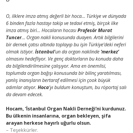
O, ilklere imza atmış değerli bir hoca… Türkiye ve dünyada
6 binden fazla hastayı takip ve tedavi etmiş, birçok ilke
imza atmış biri… Hocaların hocası
Profesör Murat
Tuncer
… Organ nakli konusunda duayen. Artık bilgilerini
bir dernek çatısı altında toplayıp bu işin Türkiye’deki neferi
olmak istiyor.
İstanbul
’un da organ naklinde
‘merkez’
olmasını hedefliyor. Ve genç doktorların bu konuda daha
da bilgilendirilmesine çalışıyor. Ama en önemlisi,
toplumda organ bağışı konusunda bir bilinç yaratılması,
yanlış inanışların bertaraf edilmesi için çook büyük
adımlar atıyor.
Hoca
’yı buldum konuştum, bu röportaj salı
da devam edecek.
Hocam, ‘İstanbul Organ Nakli Derneği’ni kurdunuz.
Bu ülkenin insanlarına, organ bekleyen, şifa
arayan herkese hayırlı uğurlu olsun.
– Teşekkürler.