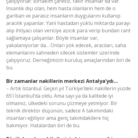
çalışıyorlar. Birtakım çaresiz, fakir insanlar da var.
İnsanlık dışı olan, hem hasta olanların hem de o
gariban ve parasız insanların duygularını kullanıp
aracılık yapanlar. Yani hastadan yüklü miktarda parayı
alıp ihtiyacı olan vericiye azıcık para verip bundan rant
sağlamaya çalışanlar. Böyle insanlar var,
yakalanıyorlar da… Onları yok edecek, aracıları, saha
elemanlarını sahneden silecek sistemler üzerinde
çalışıyoruz. Derneğimizin kuruluş amaçlarından biri de
bu.
Bir zamanlar nakillerin merkezi Antalya’ydı…
– Artık İstanbul. Geçen yıl Türkiye’deki nakillerin yüzde
65’i İstanbul’da oldu. Ama sayı ya da kalitede iyi
olmamız, ülkedeki sorunu çözmeye yetmiyor. Bir
teknik direktör düşünün, sadece A takımındaki
insanları eğitiyor ama genç takımdakilere hiç
bakmıyor. Hatalardan biri de bu.