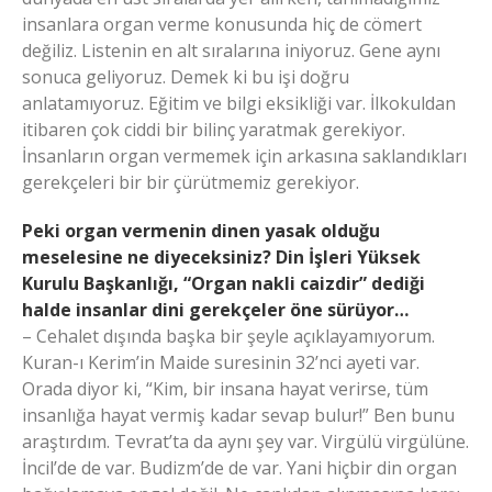
insanlara organ verme konusunda hiç de cömert
değiliz. Listenin en alt sıralarına iniyoruz. Gene aynı
sonuca geliyoruz. Demek ki bu işi doğru
anlatamıyoruz. Eğitim ve bilgi eksikliği var. İlkokuldan
itibaren çok ciddi bir bilinç yaratmak gerekiyor.
İnsanların organ vermemek için arkasına saklandıkları
gerekçeleri bir bir çürütmemiz gerekiyor.
Peki organ vermenin dinen yasak olduğu
meselesine ne diyeceksiniz? Din İşleri Yüksek
Kurulu Başkanlığı, “Organ nakli caizdir” dediği
halde insanlar dini gerekçeler öne sürüyor…
– Cehalet dışında başka bir şeyle açıklayamıyorum.
Kuran-ı Kerim’in Maide suresinin 32’nci ayeti var.
Orada diyor ki, “Kim, bir insana hayat verirse, tüm
insanlığa hayat vermiş kadar sevap bulur!” Ben bunu
araştırdım. Tevrat’ta da aynı şey var. Virgülü virgülüne.
İncil’de de var. Budizm’de de var. Yani hiçbir din organ