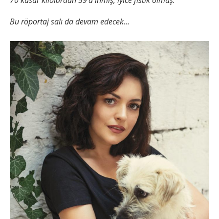
70 küsur kilolardan 59’a inmiş, iyice fıstık olmuş.
Bu röportaj salı da devam edecek…