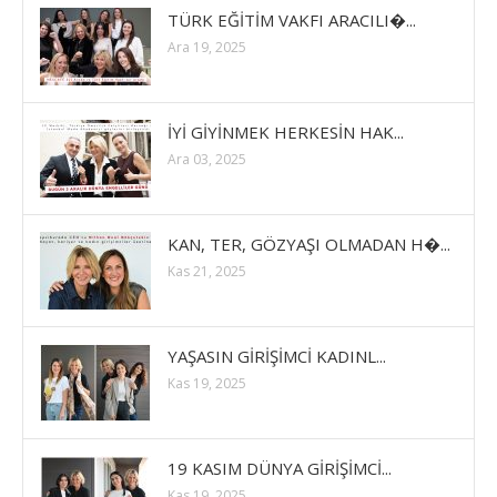
TÜRK EĞİTİM VAKFI ARACILI�...
Ara 19, 2025
İYİ GİYİNMEK HERKESİN HAK...
Ara 03, 2025
KAN, TER, GÖZYAŞI OLMADAN H�...
Kas 21, 2025
YAŞASIN GİRİŞİMCİ KADINL...
Kas 19, 2025
19 KASIM DÜNYA GİRİŞİMCİ...
Kas 19, 2025