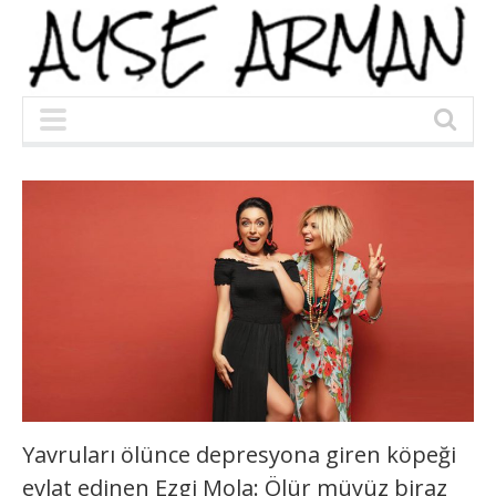
Yavruları ölünce depresyona giren köpeği
evlat edinen Ezgi Mola: Ölür müyüz biraz