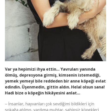
Var ya hepimizi ihya ettin… Yavruları yanında
ölmüş, depresyona girmiş, kimsenin istemediği,
yemek yemeyi bile reddeden bir anne köpeği evlat
edindin. Üşenmedin, gittin aldın. Helal olsun sana!
Hadi bize o köpeğin hikâyesini anlat…
– İnsanlar, hayvanları çok sevdiğimi bildikleri için
sokağa atılmış, yardıma muhtaç, sahipsiz köpekleri