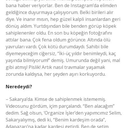
bana haber veriyorlar. Ben de Instagram’da elimden
geldiğince duyurmaya çalışıyorum. Belki birileri alır
diye. Ve inanır mısın, hep güzel kalpli insanlardan geri
dönüş aldım. Yurtdışından bile benden görüp köpek
sahiplenenler oldu. En son bu köpeğin fotoğrafını
attılar bana. Çok fena oldum görünce. Altında ölü
yavruları vardı. Çok kötü durumdaydı. Sahibi bile
diyemeyeceğim ciğersiz, “İki-üç yıldır benimleydi, kaç
yaşında bilmiyorum!” demiş. Umurunda değil yani, mal
gibi atmış! Pislik! Artık nasıl travmalar yaşamak
zorunda kaldıysa, her şeyden aşırı korkuyordu.
Neredeydi?
– Sakarya’da. Kimse de sahiplenmek istememiş.
Videosunu gördüm, içim parçalandı. “Ben alacağım”
dedim. Sağ olsun, ‘Organize İşler’den yapımcımız Selim,
Sakaryalıymış, dedi ki, “Benim kardeşim orada”,
Adapazarı’na kadar kardeşi getirdi. Ben de setim