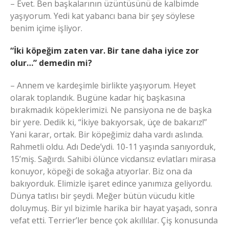
– Evet. Ben başkalarının üzüntüsünü de kalbimde
yaşıyorum. Yedi kat yabancı bana bir şey söylese
benim içime işliyor.
“İki köpeğim zaten var. Bir tane daha iyice zor
olur…” demedin mi?
– Annem ve kardeşimle birlikte yaşıyorum. Heyet
olarak toplandık. Bugüne kadar hiç başkasına
bırakmadık köpeklerimizi. Ne pansiyona ne de başka
bir yere. Dedik ki, “İkiye bakıyorsak, üçe de bakarız!”
Yani karar, ortak. Bir köpeğimiz daha vardı aslında.
Rahmetli oldu. Adı Dede’ydi. 10-11 yaşında sanıyorduk,
15’miş. Sağırdı. Sahibi ölünce vicdansız evlatları mirasa
konuyor, köpeği de sokağa atıyorlar. Biz ona da
bakıyorduk. Elimizle işaret edince yanımıza geliyordu.
Dünya tatlısı bir şeydi. Meğer bütün vücudu kitle
doluymuş. Bir yıl bizimle harika bir hayat yaşadı, sonra
vefat etti. Terrier’ler bence çok akıllılar. Çiş konusunda