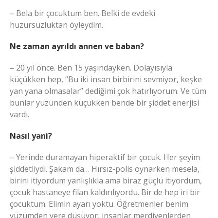
– Bela bir çocuktum ben. Belki de evdeki
huzursuzluktan öyleydim.
Ne zaman ayrıldı annen ve baban?
– 20 yıl önce. Ben 15 yaşındayken. Dolayısıyla
küçükken hep, “Bu iki insan birbirini sevmiyor, keşke
yan yana olmasalar” dediğimi çok hatırlıyorum. Ve tüm
bunlar yüzünden küçükken bende bir şiddet enerjisi
vardı.
Nasıl yani?
– Yerinde duramayan hiperaktif bir çocuk. Her şeyim
şiddetliydi. Şakam da… Hırsız-polis oynarken mesela,
birini itiyordum yanlışlıkla ama biraz güçlü itiyordum,
çocuk hastaneye filan kaldırılıyordu. Bir de hep iri bir
çocuktum. Elimin ayarı yoktu. Öğretmenler benim
yüzümden yere düşüyor, insanlar merdivenlerden