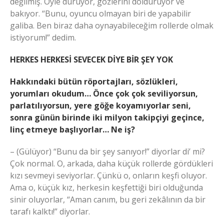
değilmiş. Öyle duruyor, gözlerini dolduruyor ve
bakıyor. “Bunu, oyuncu olmayan biri de yapabilir
galiba. Ben biraz daha oynayabileceğim rollerde olmak
istiyorum!” dedim.
HERKES HERKESİ SEVECEK DİYE BİR ŞEY YOK
Hakkındaki bütün röportajları, sözlükleri,
yorumları okudum… Önce çok çok seviliyorsun,
parlatılıyorsun, yere göğe koyamıyorlar seni,
sonra günün birinde iki milyon takipçiyi geçince,
linç etmeye başlıyorlar… Ne iş?
– (Gülüyor) “Bunu da bir şey sanıyor!” diyorlar di’ mi?
Çok normal. O, arkada, daha küçük rollerde gördükleri
kızı sevmeyi seviyorlar. Çünkü o, onların keşfi oluyor.
Ama o, küçük kız, herkesin keşfettiği biri olduğunda
sinir oluyorlar, “Aman canım, bu geri zekâlının da bir
tarafı kalktı!” diyorlar.