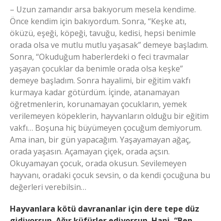
– Uzun zamandır arsa bakıyorum mesela kendime.
Önce kendim için bakıyordum. Sonra, “Keşke atı,
öküzü, eşeği, köpeği, tavuğu, kedisi, hepsi benimle
orada olsa ve mutlu mutlu yaşasak” demeye başladım.
Sonra, “Okuduğum haberlerdeki o feci travmalar
yaşayan çocuklar da benimle orada olsa keşke”
demeye başladım. Sonra hayalimi, bir eğitim vakfı
kurmaya kadar götürdüm. İçinde, atanamayan
öğretmenlerin, korunamayan çocukların, yemek
verilemeyen köpeklerin, hayvanların olduğu bir eğitim
vakfı… Boşuna hiç büyümeyen çocuğum demiyorum.
Ama inan, bir gün yapacağım. Yaşayamayan ağaç,
orada yaşasın. Açamayan çiçek, orada açsın.
Okuyamayan çocuk, orada okusun. Sevilemeyen
hayvanı, oradaki çocuk sevsin, o da kendi çocuğuna bu
değerleri verebilsin…
Hayvanlara kötü davrananlar için dere tepe düz
gidiyorsun. Ağır küfürler ediyorsun. Hani, “Ben