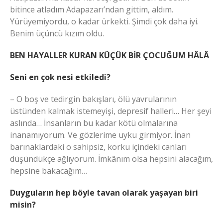
bitince atladım Adapazarı’ndan gittim, aldım.
Yürüyemiyordu, o kadar ürkekti. Şimdi çok daha iyi.
Benim üçüncü kızım oldu.
BEN HAYALLER KURAN KÜÇÜK BİR ÇOCUĞUM HÂLÂ
Seni en çok nesi etkiledi?
– O boş ve tedirgin bakışları, ölü yavrularının
üstünden kalmak istemeyişi, depresif halleri… Her şeyi
aslında… İnsanların bu kadar kötü olmalarına
inanamıyorum. Ve gözlerime uyku girmiyor. İnan
barınaklardaki o sahipsiz, korku içindeki canları
düşündükçe ağlıyorum. İmkânım olsa hepsini alacağım,
hepsine bakacağım…
Duyguların hep böyle tavan olarak yaşayan biri
misin?