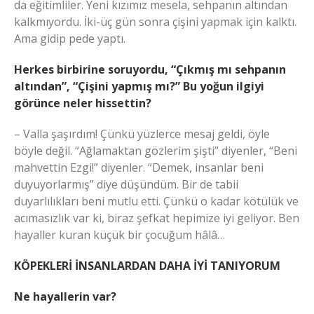
da eğitimliler. Yeni kızımız mesela, sehpanın altından
kalkmıyordu. İki-üç gün sonra çişini yapmak için kalktı.
Ama gidip pede yaptı.
Herkes birbirine soruyordu, “Çıkmış mı sehpanın
altından”, “Çişini yapmış mı?” Bu yoğun ilgiyi
görünce neler hissettin?
– Valla şaşırdım! Çünkü yüzlerce mesaj geldi, öyle
böyle değil. “Ağlamaktan gözlerim şişti” diyenler, “Beni
mahvettin Ezgi!” diyenler. “Demek, insanlar beni
duyuyorlarmış” diye düşündüm. Bir de tabii
duyarlılıkları beni mutlu etti. Çünkü o kadar kötülük ve
acımasızlık var ki, biraz şefkat hepimize iyi geliyor. Ben
hayaller kuran küçük bir çocuğum hâlâ…
KÖPEKLERİ İNSANLARDAN DAHA İYİ TANIYORUM
Ne hayallerin var?