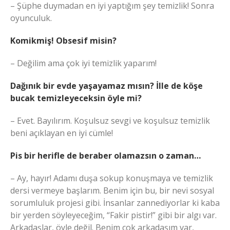
– Şüphe duymadan en iyi yaptığım şey temizlik! Sonra
oyunculuk.
Komikmiş! Obsesif misin?
– Değilim ama çok iyi temizlik yaparım!
Dağınık bir evde yaşayamaz mısın? İlle de köşe
bucak temizleyeceksin öyle mi?
– Evet. Bayılırım. Koşulsuz sevgi ve koşulsuz temizlik
beni açıklayan en iyi cümle!
Pis bir herifle de beraber olamazsın o zaman…
– Ay, hayır! Adamı duşa sokup konuşmaya ve temizlik
dersi vermeye başlarım. Benim için bu, bir nevi sosyal
sorumluluk projesi gibi. İnsanlar zannediyorlar ki kaba
bir yerden söyleyeceğim, “Fakir pistir!” gibi bir algı var.
Arkadaşlar, öyle değil. Benim çok arkadaşım var,