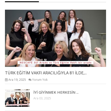
TÜRK EĞİTİM VAKFI ARACILIĞIYLA 81 İLDE,...
Ara 19, 2025
Yorum Yok
İYİ GİYİNMEK HERKESİN ...
Ara 03, 2025