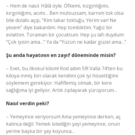
– Hem de nasıl. Hâlâ öyle. Öfkemi, kızgınlığımı,
kırgınlığımı, acımı… Ben mutsuzsam, karnım tok olsa
bile dolabı açıp, “Kim takar tokluğu. Yerim var! Ne
yesem” diye bakardım. Hep tombiktim. Yağız bir
evlattım. Toraman bir çocuktum. Hep şu lafı duydum:
“Çok iyisin ama…” Ya da “Yüzün ne kadar güzel ama…”
Şu anda hayatının en zayıf döneminde misin?
– Evet, bu ilkokul kilom! Kod adım 59! Valla 74’ten bu
kiloya inmiş biri olarak kendimi çok iyi hissettiğimi
söylemem gerekiyor. Hafiflemiş olmak, bir kere
sağlığıma iyi geliyor. Artık zıplayarak yürüyorum…
Nasıl verdin peki?
– Yemeyince veriyorsun! Ama yemeyince derken, aç
kalınca değil. Yemek istediğin şeyi yemeyince, onun
yerine başka bir şey koyunca…