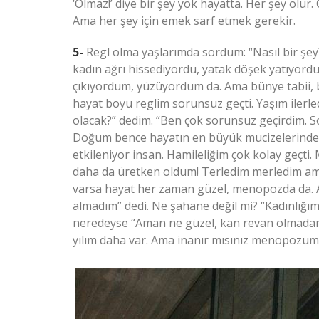
‘Olmaz!’ diye bir şey yok hayatta. Her şey olu
Ama her şey için emek sarf etmek gerekir.
5-
Regl olma yaşlarımda sordum: “Nasıl bir şe
kadın ağrı hissediyordu, yatak döşek yatıyor
çıkıyordum, yüzüyordum da. Ama bünye tabii, be
hayat boyu reglim sorunsuz geçti. Yaşım ilerle
olacak?” dedim. “Ben çok sorunsuz geçirdim. S
Doğum bence hayatın en büyük mucizelerinden b
etkileniyor insan. Hamileliğim çok kolay geçti. 
daha da üretken oldum! Terledim merledim ama a
varsa hayat her zaman güzel, menopozda da. Ay
almadım” dedi. Ne şahane değil mi? “Kadınlığım 
neredeyse “Aman ne güzel, kan revan olmadan 
yılım daha var. Ama inanır mısınız menopozumu