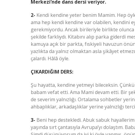
Merkezi’nde dans dersi veriyor.
2-
Kendi kendine yeter benim Mamim. Hep öyle 
ama hep kendi kendine var olabilen, kendini eyle
gerekmiyordu. Ancak birileriyle birlikte olunca
şekilde farklıydı. Kitabını alıp parka giderdi 
kamuya açık bir parkta, fıskiyeli havuzun önü
yazlıkta da yalnız olmaktan asla şikâyet etmezd
çalardı. Hâlâ öyle.
ÇIKARDIĞIM DERS:
Şu hayatta, kendine yetmeyi bileceksin. Çünkü he
babam vefat etti. Ama Mami devam etti. Bir şe
de severim yalnızlığı. Ortalama sohbetler yer
ahbaplıklar, arkadaşlıklar yerine yalnızlığı terc
3-
Beni hep destekledi. Abuk sabuk hayallerimi
yaşında sırt çantasıyla Avrupa’yı dolaştım. Bab
Şimdi düşünüyorum da iyi ki öyle yapmış, ön