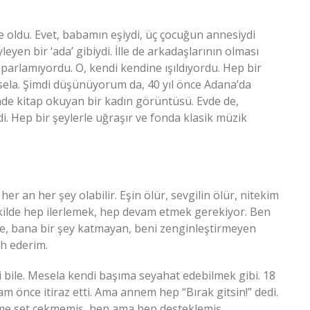
oldu. Evet, babamın eşiydi, üç çocuğun annesiydi
yen bir ‘ada’ gibiydi. İlle de arkadaşlarının olması
 parlamıyordu. O, kendi kendine ışıldıyordu. Hep bir
mesela. Şimdi düşünüyorum da, 40 yıl önce Adana’da
nde kitap okuyan bir kadın görüntüsü. Evde de,
i. Hep bir şeylerle uğraşır ve fonda klasik müzik
r an her şey olabilir. Eşin ölür, sevgilin ölür, nitekim
kilde hep ilerlemek, hep devam etmek gerekiyor. Ben
ine, bana bir şey katmayan, beni zenginleştirmeyen
ih ederim.
 bile. Mesela kendi başıma seyahat edebilmek gibi. 18
am önce itiraz etti. Ama annem hep “Bırak gitsin!” dedi.
üme set çekmemiş, hep ama hep desteklemiş.