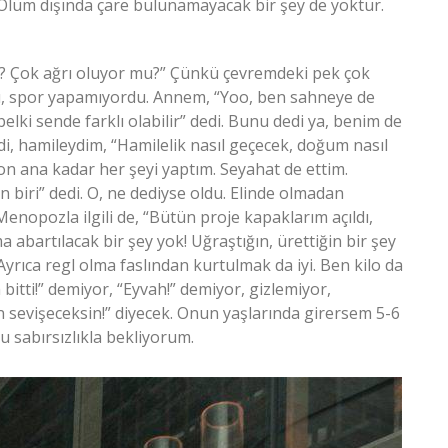
r. Ölüm dışında çare bulunamayacak bir şey de yoktur.
y? Çok ağrı oluyor mu?” Çünkü çevremdeki pek çok
du, spor yapamıyordu. Annem, “Yoo, ben sahneye de
lki sende farklı olabilir” dedi. Bunu dedi ya, benim de
di, hamileydim, “Hamilelik nasıl geçecek, doğum nasıl
on ana kadar her şeyi yaptım. Seyahat de ettim.
iri” dedi. O, ne dediyse oldu. Elinde olmadan
Menopozla ilgili de, “Bütün proje kapaklarım açıldı,
bartılacak bir şey yok! Uğraştığın, ürettiğin bir şey
rıca regl olma faslından kurtulmak da iyi. Ben kilo da
bitti!” demiyor, “Eyvah!” demiyor, gizlemiyor,
sevişeceksin!” diyecek. Onun yaşlarında girersem 5-6
 sabırsızlıkla bekliyorum.