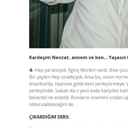
Kardeşim Nevzat, annem ve ben… Yaşasın k
4-
Hep yaratıcıydı. İlginç fikirleri vardı. Bize ç
Bir şeyleri hep sıradışıydı. Ama bu, onun norma
İstanbul’da, hepsine geldi beni yerleştirmeye. V
yerleştirdik. Sabah da o yeni evde karşılıklı ka
becerikli ve estetik. Bunların önemini ondan
oldurulabileceğini de…
ÇIKARDIĞIM DERS: