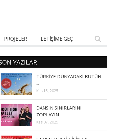
PROJELER
İLETİŞİME GEÇ
SON YAZILAR
TÜRKİYE DÜNYADAKİ BÜTÜN
...
Kas 15, 2025
DANSIN SINIRLARINI
ZORLAYIN
Kas 07, 2025