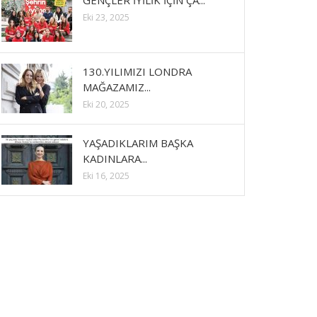
GENÇLER İYİLİK İÇİN ÇA...
Eki 23, 2025
130.YILIMIZI LONDRA
MAĞAZAMIZ...
Eki 20, 2025
YAŞADIKLARIM BAŞKA
KADINLARA...
Eki 16, 2025