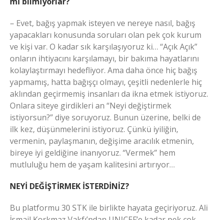
mı bilmiyorlar?
– Evet, bağış yapmak isteyen ve nereye nasıl, bağış
yapacakları konusunda soruları olan pek çok kurum
ve kişi var. O kadar sık karşılaşıyoruz ki… “Açık Açık”
onların ihtiyacını karşılamayı, bir bakıma hayatlarını
kolaylaştırmayı hedefliyor. Ama daha önce hiç bağış
yapmamış, hatta bağışçı olmayı, çeşitli nedenlerle hiç
aklından geçirmemiş insanları da ikna etmek istiyoruz.
Onlara siteye girdikleri an “Neyi değiştirmek
istiyorsun?” diye soruyoruz. Bunun üzerine, belki de
ilk kez, düşünmelerini istiyoruz. Çünkü iyiliğin,
vermenin, paylaşmanın, değişime aracılık etmenin,
bireye iyi geldiğine inanıyoruz. “Vermek” hem
mutluluğu hem de yaşam kalitesini artırıyor…
NEYİ DEĞİŞTİRMEK İSTERDİNİZ?
Bu platformu 30 STK ile birlikte hayata geçiriyoruz. Ali
İsmail Korkmaz Vakfı’ndan UNICEF’e kadar pek çok