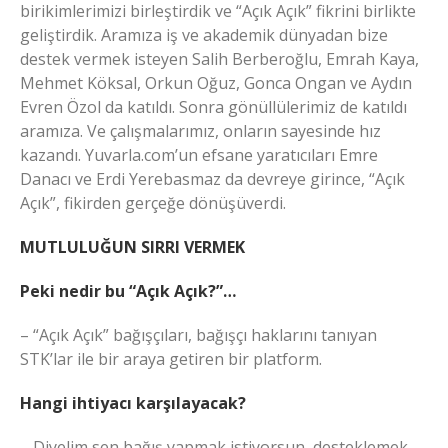
birikimlerimizi birleştirdik ve “Açık Açık” fikrini birlikte
geliştirdik. Aramıza iş ve akademik dünyadan bize
destek vermek isteyen Salih Berberoğlu, Emrah Kaya,
Mehmet Köksal, Orkun Oğuz, Gonca Ongan ve Aydın
Evren Özol da katıldı. Sonra gönüllülerimiz de katıldı
aramıza. Ve çalışmalarımız, onların sayesinde hız
kazandı. Yuvarla.com’un efsane yaratıcıları Emre
Danacı ve Erdi Yerebasmaz da devreye girince, “Açık
Açık”, fikirden gerçeğe dönüşüverdi.
MUTLULUĞUN SIRRI VERMEK
Peki nedir bu “Açık Açık?”…
– “Açık Açık” bağışçıları, bağışçı haklarını tanıyan
STK’lar ile bir araya getiren bir platform.
Hangi ihtiyacı karşılayacak?
– Diyelim sen bağış yapmak istiyorsun, desteklemek