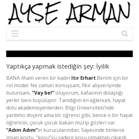
Yaptıkça yapmak istediğin şey: İyilik
BANA ilham veren bir kadın
Itır Erhart
.Benim için bir
rol model. Ne zaman konuşsam, fikir alışverişinde
bulunsam,
“Vay be!”
oluyorum, kafasının dolaştığı
yerler beni büyülüyor. Tanıdığım en eğlenceli, hayat
dolu akademisyenlerden. Bilgi Üniversitesi’nde
yardımcı doçent ama bir öğrenci gibi, bence o bir hayat
öğrencisi, çocuk çocuk bakan müzip gözleri var.
“Adım Adım”
ın kurucularından. Sayesinde binlerce
insan koştu, “koşu”yu sadece koşu olmaktan çıkardı,