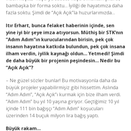
bambaşka bir forma soktu… İyiliği de hayatımıza daha
fazla soktu. Şimdi de “Açık Açık”la huzurlarımızda…
Itır Erhart, bunca felaket haberinin içinde, sen
yine iyi bir şeye imza atıyorsun. Müthiş bir STK’nın
“Adım Adım”ın kurucularından birisin, pek çok
insanın hayatına katkıda bulundun, pek çok insana
ilham verdin, iyilik kaynağı oldun… Yetmedi! Şimdi
de daha büyük bir projenin peşindesin… Nedir bu
“Açık Açık”?
– Ne güzel sözler bunlar! Bu motivasyonla daha da
büyük projeler yapabilirmişiz gibi hissettim. Aslında
“Adım Adım”, “Açık Açık”ı kurmak için bize ilham verdi.
“Adım Adım” bu yıl 10 yaşına giriyor. Geçtiğimiz 10 yıl
içinde 111 bin bağışçı “Adım Adım” koşucuları
üzerinden 14 buçuk milyon lira bağış yaptı.
Büyük rakam…