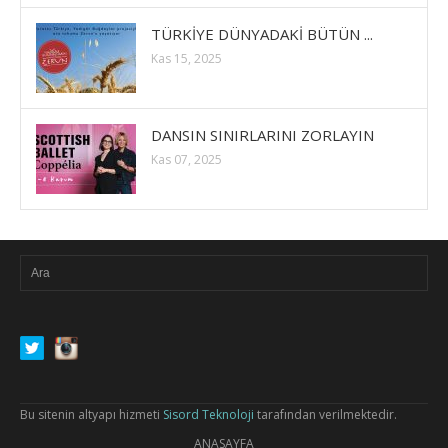
TÜRKİYE DÜNYADAKİ BÜTÜN ...
Kas 15, 2025
DANSIN SINIRLARINI ZORLAYIN
Kas 07, 2025
Bu sitenin altyapı hizmeti
Sisord Teknoloji
tarafından verilmektedir.
ANASAYFA