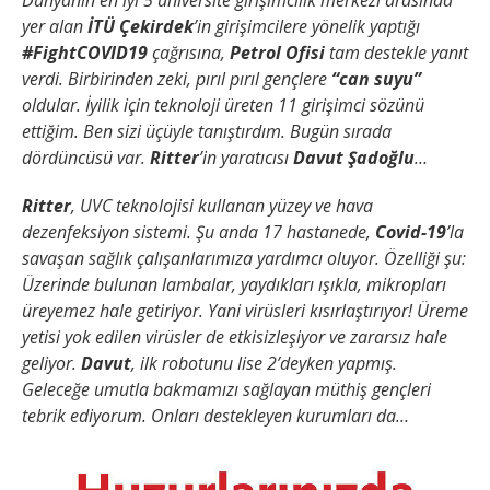
Dünyanın en iyi 5 üniversite girişimcilik merkezi arasında
yer alan
İTÜ Çekirdek
’in girişimcilere yönelik yaptığı
#FightCOVID19
çağrısına,
Petrol Ofisi
tam destekle yanıt
verdi. Birbirinden zeki, pırıl pırıl gençlere
“can suyu”
oldular. İyilik için teknoloji üreten 11 girişimci sözünü
ettiğim. Ben sizi üçüyle tanıştırdım. Bugün sırada
dördüncüsü var.
Ritter
’in yaratıcısı
Davut Şadoğlu
…
Ritter
, UVC teknolojisi kullanan yüzey ve hava
dezenfeksiyon sistemi. Şu anda 17 hastanede,
Covid-19
’la
savaşan sağlık çalışanlarımıza yardımcı oluyor. Özelliği şu:
Üzerinde bulunan lambalar, yaydıkları ışıkla, mikropları
üreyemez hale getiriyor. Yani virüsleri kısırlaştırıyor! Üreme
yetisi yok edilen virüsler de etkisizleşiyor ve zararsız hale
geliyor.
Davut
, ilk robotunu lise 2’deyken yapmış.
Geleceğe umutla bakmamızı sağlayan müthiş gençleri
tebrik ediyorum. Onları destekleyen kurumları da…