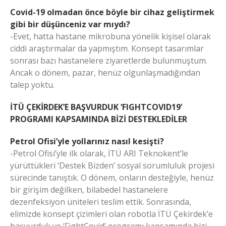
Covid-19 olmadan önce böyle bir cihaz geliştirmek
gibi bir düşünceniz var mıydı?
-Evet, hatta hastane mikrobuna yönelik kişisel olarak
ciddi araştırmalar da yapmıştım. Konsept tasarımlar
sonrası bazı hastanelere ziyaretlerde bulunmuştum.
Ancak o dönem, pazar, henüz olgunlaşmadığından
talep yoktu.
İTÜ ÇEKİRDEK’E BAŞVURDUK ‘FIGHTCOVID19’
PROGRAMI KAPSAMINDA BİZİ DESTEKLEDİLER
Petrol Ofisi’yle yollarınız nasıl kesişti?
-Petrol Ofisi’yle ilk olarak, İTÜ ARI Teknokent’le
yürüttükleri ‘Destek Bizden’ sosyal sorumluluk projesi
sürecinde tanıştık. O dönem, onların desteğiyle, henüz
bir girişim değilken, bilabedel hastanelere
dezenfeksiyon üniteleri teslim ettik. Sonrasında,
elimizde konsept çizimleri olan robotla İTÜ Çekirdek’e
başvurduk ve ‘FightCovid’ programı kapsamında bizi