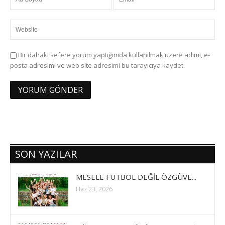
Bir dahaki sefere yorum yaptığımda kullanılmak üzere adımı, e-
posta adresimi ve web site adresimi bu tarayıcıya kaydet.
SON YAZILAR
MESELE FUTBOL DEĞİL ÖZGÜVE...
Haz 23, 2026