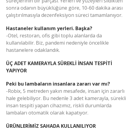
süreçlerinin bir parçası. Yerleri ve yüzeyleri sildikten
sonra odanın büyüklüğüne göre, 10-60 dakika arası
çalıştırılmasıyla dezenfeksiyon süreci tamamlanıyor.
Hastaneler kullanım yerleri. Başka?
-Otel, restoran, ofis gibi toplu alanlarda da
kullanılabilir. Biz, pandemi nedeniyle öncelikle
hastanelere odaklandık.
ÜÇ ADET KAMERAYLA SÜREKLİ İNSAN TESPİTİ
YAPIYOR
Peki bu lambaların insanlara zararı var mı?
-Robix, 5 metreden yakın mesafede, insan için zararlı
hale gelebiliyor. Bu nedenle 3 adet kamerayla, sürekli
insan tespiti yapan cihazımız, riskli durumlarda
lambaları otomatik olarak kapatıyor.
ÜRÜNLERİMİZ SAHADA KULLANILIYOR