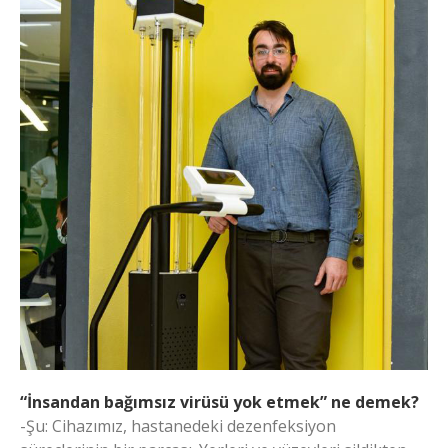
“İnsandan bağımsız virüsü yok etmek” ne demek?
-Şu: Cihazımız, hastanedeki dezenfeksiyon