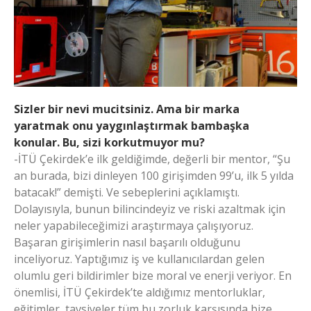
Sizler bir nevi mucitsiniz. Ama bir marka
yaratmak onu yaygınlaştırmak bambaşka
konular. Bu, sizi korkutmuyor mu?
-İTÜ Çekirdek’e ilk geldiğimde, değerli bir mentor, “Şu
an burada, bizi dinleyen 100 girişimden 99’u, ilk 5 yılda
batacak!” demişti. Ve sebeplerini açıklamıştı.
Dolayısıyla, bunun bilincindeyiz ve riski azaltmak için
neler yapabileceğimizi araştırmaya çalışıyoruz.
Başaran girişimlerin nasıl başarılı olduğunu
inceliyoruz. Yaptığımız iş ve kullanıcılardan gelen
olumlu geri bildirimler bize moral ve enerji veriyor. En
önemlisi, İTÜ Çekirdek’te aldığımız mentorluklar,
eğitimler, tavsiyeler tüm bu zorluk karşısında bize