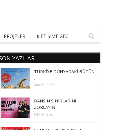
PROJELER
İLETİŞİME GEÇ
SON YAZILAR
TÜRKİYE DÜNYADAKİ BÜTÜN
...
Kas 15, 2025
DANSIN SINIRLARINI
ZORLAYIN
Kas 07, 2025