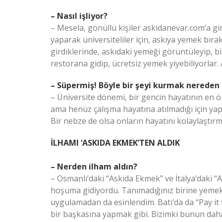
– Nasıl işliyor?
– Mesela, gönüllü kişiler askidanevar.com’a gir
yaparak üniversiteliler için, askıya yemek bıraka
girdiklerinde, askıdaki yemeği görüntüleyip, bi
restorana gidip, ücretsiz yemek yiyebiliyorlar.
– Süpermiş! Böyle bir şeyi kurmak nereden 
– Üniversite dönemi, bir gencin hayatının en ö
ama henüz çalışma hayatına atılmadığı için yapa
Bir nebze de olsa onların hayatını kolaylaştı
İLHAMI ‘ASKIDA EKMEK’TEN ALDIK
– Nerden ilham aldın?
– Osmanlı’daki “Askıda Ekmek” ve İtalya’daki “
hoşuma gidiyordu. Tanımadığınız birine yemek 
uygulamadan da esinlendim. Batı’da da “Pay it fo
bir başkasına yapmak gibi. Bizimki bunun dah