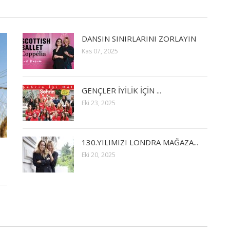
DANSIN SINIRLARINI ZORLAYIN
Kas 07, 2025
GENÇLER İYİLİK İÇİN ...
Eki 23, 2025
130.YILIMIZI LONDRA MAĞAZA...
Eki 20, 2025