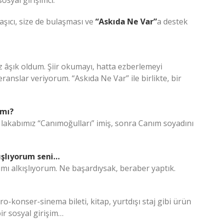
osyal girişimci.
laşıcı, size de bulaşması ve
“Askıda Ne Var”
a destek
z âşık oldum. Şiir okumayı, hatta ezberlemeyi
anslar veriyorum. “Askıda Ne Var” ile birlikte, bir
 mı?
lakabımız “Canımoğulları” imiş, sonra Canım soyadını
kışlıyorum seni…
mı alkışlıyorum. Ne başardıysak, beraber yaptık.
ro-konser-sinema bileti, kitap, yurtdışı staj gibi ürün
ir sosyal girişim…