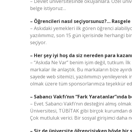
– Devlet üniversitesinde okuyanlara. Özel üni
belge istiyoruz…
– Öğrencileri nasıl seçiyorsunuz?… Rasgele
– Askıdaki yemekleri ilk gören öğrenci alabiliyo
yazılımımız, son 15 gün içerisinde herhangi b
seçiyor.
– Her şey iyi hoş da siz nereden para kaza
– “Askıda Ne Var” benim işim değil, tutkum. İl
markalar ile anlaştık. Bu markaların bize ayırdı
sayede web sitemizi, yazılımımızı yenileyerek
olmak üzere tüm sponsorlarımıza teşekkür ed
– Sabancı Vakfı’nın “Fark Yaratanlar”ında b
– Evet. Sabancı Vakfı’nın desteğini almış olmak
Üniversitesi, TÜBİTAK gibi birçok kurumdan de
Çok mutluluk verici. Bir sosyal girişimci daha ne
– Siz de üniversite öğrencisiyken böyle bir 