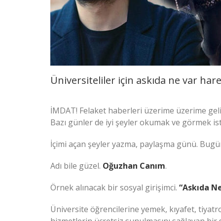
Üniversiteliler için askıda ne var hare
İMDAT! Felaket haberleri üzerime üzerime geli
Bazı günler de iyi şeyler okumak ve görmek is
İçimi açan şeyler yazma, paylaşma günü. Bugü
Adı bile güzel.
Oğuzhan Canım
.
Örnek alınacak bir sosyal girişimci.
“Askıda Ne
Üniversite öğrencilerine yemek, kıyafet, tiyatro