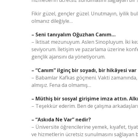
hizmetlerin ücretsiz sunulmasını sağlayan bir s
Fikir güzel, gençler güzel. Unutmayın, iyilik bu
olmanız dileğiyle…
– Seni tanıyalım Oğuzhan Canım…
– İktisat mezunuyum. Aslen Sinopluyum. İki ke
seviyorum. İletişim ve pazarlama üzerine konfer
gençlik ajansını da yönetiyorum.
– “Canım” ilginç bir soyadı, bir hikâyesi var
– Babamlar Kafkas göçmeni. Vakti zamanında, 
almışız. Fena da olmamış…
– Müthiş bir sosyal girişime imza attın. Al
– Teşekkür ederim. Ben de çalışma arkadaşları
– “Askıda Ne Var” nedir?
– Üniversite öğrencilerine yemek, kıyafet, tiyat
ve hizmetlerin ücretsiz sunulmasını sağlayan b