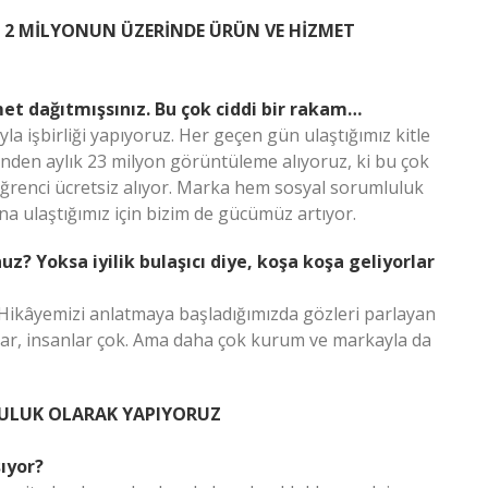
Z 2 MİLYONUN ÜZERİNDE ÜRÜN VE HİZMET
met dağıtmışsınız. Bu çok ciddi bir rakam…
yla işbirliği yapıyoruz. Her geçen gün ulaştığımız kitle
inden aylık 23 milyon görüntüleme alıyoruz, ki bu çok
, öğrenci ücretsiz alıyor. Marka hem sosyal sorumluluk
a ulaştığımız için bizim de gücümüz artıyor.
z? Yoksa iyilik bulaşıcı diye, koşa koşa geliyorlar
 Hikâyemizi anlatmaya başladığımızda gözleri parlayan
nlar, insanlar çok. Ama daha çok kurum ve markayla da
LULUK OLARAK YAPIYORUZ
şıyor?