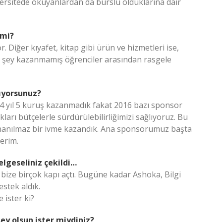
versitede okuyanlardan da burslu olduklarına dair
 mi?
r. Diğer kıyafet, kitap gibi ürün ve hizmetleri ise,
ir şey kazanmamış öğrenciler arasından rasgele
nıyorsunuz?
k 4 yıl 5 kuruş kazanmadık fakat 2016 bazı sponsor
kları bütçelerle sürdürülebilirliğimizi sağlıyoruz. Bu
 inanılmaz bir ivme kazandık. Ana sponsorumuz başta
erim.
elgeseliniz çekildi…
 bize birçok kapı açtı. Bugüne kadar Ashoka, Bilgi
stek aldık.
 ister ki?
şey olsun ister miydiniz?