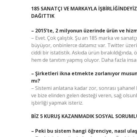
185 SANATÇI VE MARKAYLA İŞBİRLİĞİNDEYİ
DAĞITTIK
– 2015’te, 2 milyonun üzerinde ürün ve hiz
– Evet. Çok çalıştık. Şu an 185 marka ve sanatçı
büyüyor, onbinlerce datamız var. Twitter üzer
ciddi bir istatistik. Askıda ürün bırakıldığında
hem de tanıtım yapmış oluyor. Daha fazla insan
– Şirketleri ikna etmekte zorlanıyor musunu
mı?
– Sistemi anlatana kadar zor, sonrası şahane!
ve bize elinden gelen desteği veren, sağ olsu
işbirliği yapmak isteriz.
BİZ 5 KURUŞ KAZANMADIK SOSYAL SORUM
– Peki bu sistem hangi öğrenciye, nasıl ula