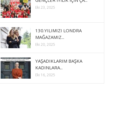
GENÇLER İYİLİK İÇİN ÇA...
Eki 23, 2025
130.YILIMIZI LONDRA
MAĞAZAMIZ...
Eki 20, 2025
YAŞADIKLARIM BAŞKA
KADINLARA...
Eki 16, 2025