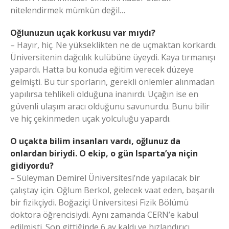
nitelendirmek mümkün değil…
Oğlunuzun uçak korkusu var mıydı?
– Hayır, hiç. Ne yükseklikten ne de uçmaktan korkardı.
Üniversitenin dağcılık kulübüne üyeydi. Kaya tırmanışı
yapardı. Hatta bu konuda eğitim verecek düzeye
gelmişti. Bu tür sporların, gerekli önlemler alınmadan
yapılırsa tehlikeli olduğuna inanırdı. Uçağın ise en
güvenli ulaşım aracı olduğunu savunurdu. Bunu bilir
ve hiç çekinmeden uçak yolculuğu yapardı.
O uçakta bilim insanları vardı, oğlunuz da
onlardan biriydi. O ekip, o gün Isparta’ya niçin
gidiyordu?
– Süleyman Demirel Üniversitesi’nde yapılacak bir
çalıştay için. Oğlum Berkol, gelecek vaat eden, başarılı
bir fizikçiydi. Boğaziçi Üniversitesi Fizik Bölümü
doktora öğrencisiydi. Aynı zamanda CERN’e kabul
edilmişti. Son gittiğinde 6 ay kaldı ve hızlandırıcı