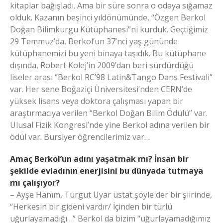
kitaplar bağışladı. Ama bir süre sonra o odaya sığamaz
olduk. Kazanın beşinci yıldönümünde, “Özgen Berkol
Doğan Bilimkurgu Kütüphanesi”ni kurduk. Geçtiğimiz
29 Temmuz’da, Berkol’un 37’nci yaş gününde
kütüphanemizi bu yeni binaya taşıdık. Bu kütüphane
dışında, Robert Kolej’in 2009’dan beri sürdürdüğü
liseler arası “Berkol RC’98 Latin&Tango Dans Festivali”
var. Her sene Boğaziçi Üniversitesi’nden CERN’de
yüksek lisans veya doktora çalışması yapan bir
araştırmacıya verilen “Berkol Doğan Bilim Ödülü” var.
Ulusal Fizik Kongresi’nde yine Berkol adına verilen bir
ödül var. Bursiyer öğrencilerimiz var…
Amaç Berkol’un adını yaşatmak mı? İnsan bir
şekilde evladının enerjisini bu dünyada tutmaya
mı çalışıyor?
– Ayşe Hanım, Turgut Uyar üstat şöyle der bir şiirinde,
“Herkesin bir gideni vardır/ İçinden bir türlü
uğurlayamadığı…” Berkol da bizim “uğurlayamadığımız