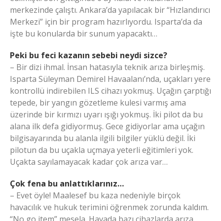
merkezinde çalıştı. Ankara’da yapılacak bir “Hızlandırıcı
Merkezi” için bir program hazırlıyordu. Isparta’da da
işte bu konularda bir sunum yapacaktı…
Peki bu feci kazanın sebebi neydi sizce?
– Bir dizi ihmal. İnsan hatasıyla teknik arıza birleşmiş.
Isparta Süleyman Demirel Havaalanı’nda, uçakları yere
kontrollü indirebilen ILS cihazı yokmuş. Uçağın çarptığı
tepede, bir yangın gözetleme kulesi varmış ama
üzerinde bir kırmızı uyarı ışığı yokmuş. İki pilot da bu
alana ilk defa gidiyormuş. Gece gidiyorlar ama uçağın
bilgisayarında bu alanla ilgili bilgiler yüklü değil. İki
pilotun da bu uçakla uçmaya yeterli eğitimleri yok.
Uçakta sayılamayacak kadar çok arıza var…
Çok fena bu anlattıklarınız…
– Evet öyle! Maalesef bu kaza nedeniyle birçok
havacılık ve hukuk terimini öğrenmek zorunda kaldım.
“No go item” mesela. Havada bazı cihazlarda arıza