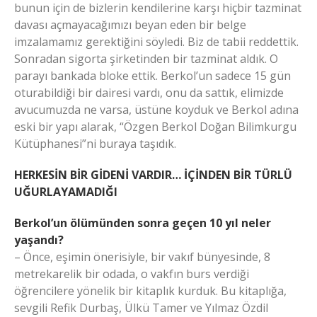
bunun için de bizlerin kendilerine karşı hiçbir tazminat
davası açmayacağımızı beyan eden bir belge
imzalamamız gerektiğini söyledi. Biz de tabii reddettik.
Sonradan sigorta şirketinden bir tazminat aldık. O
parayı bankada bloke ettik. Berkol’un sadece 15 gün
oturabildiği bir dairesi vardı, onu da sattık, elimizde
avucumuzda ne varsa, üstüne koyduk ve Berkol adına
eski bir yapı alarak, “Özgen Berkol Doğan Bilimkurgu
Kütüphanesi”ni buraya taşıdık.
HERKESİN BİR GİDENİ VARDIR… İÇİNDEN BİR TÜRLÜ
UĞURLAYAMADIĞI
Berkol’un ölümünden sonra geçen 10 yıl neler
yaşandı?
– Önce, eşimin önerisiyle, bir vakıf bünyesinde, 8
metrekarelik bir odada, o vakfın burs verdiği
öğrencilere yönelik bir kitaplık kurduk. Bu kitaplığa,
sevgili Refik Durbaş, Ülkü Tamer ve Yılmaz Özdil