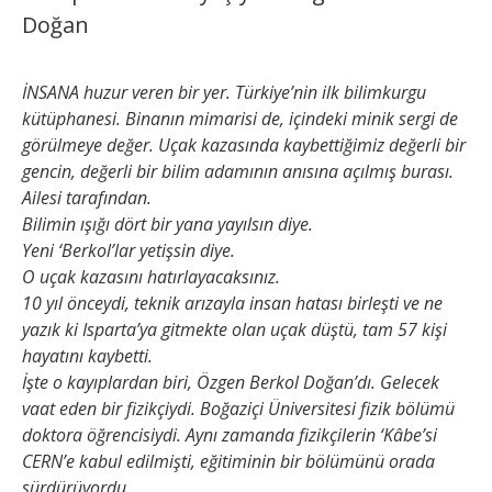
Doğan
İNSANA huzur veren bir yer. Türkiye’nin ilk bilimkurgu
kütüphanesi. Binanın mimarisi de, içindeki minik sergi de
görülmeye değer. Uçak kazasında kaybettiğimiz değerli bir
gencin, değerli bir bilim adamının anısına açılmış burası.
Ailesi tarafından.
Bilimin ışığı dört bir yana yayılsın diye.
Yeni ‘Berkol’lar yetişsin diye.
O uçak kazasını hatırlayacaksınız.
10 yıl önceydi, teknik arızayla insan hatası birleşti ve ne
yazık ki Isparta’ya gitmekte olan uçak düştü, tam 57 kişi
hayatını kaybetti.
İşte o kayıplardan biri, Özgen Berkol Doğan’dı. Gelecek
vaat eden bir fizikçiydi. Boğaziçi Üniversitesi fizik bölümü
doktora öğrencisiydi. Aynı zamanda fizikçilerin ‘Kâbe’si
CERN’e kabul edilmişti, eğitiminin bir bölümünü orada
sürdürüyordu…