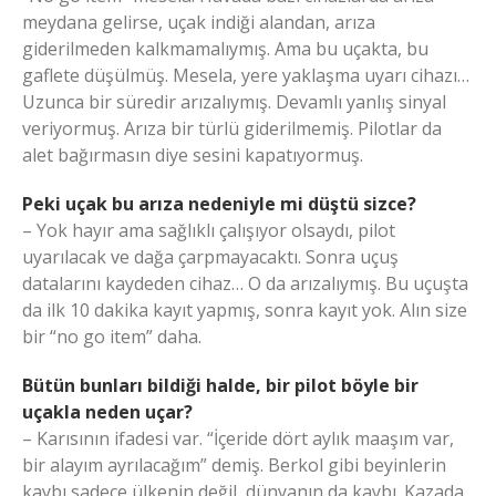
meydana gelirse, uçak indiği alandan, arıza
giderilmeden kalkmamalıymış. Ama bu uçakta, bu
gaflete düşülmüş. Mesela, yere yaklaşma uyarı cihazı…
Uzunca bir süredir arızalıymış. Devamlı yanlış sinyal
veriyormuş. Arıza bir türlü giderilmemiş. Pilotlar da
alet bağırmasın diye sesini kapatıyormuş.
Peki uçak bu arıza nedeniyle mi düştü sizce?
– Yok hayır ama sağlıklı çalışıyor olsaydı, pilot
uyarılacak ve dağa çarpmayacaktı. Sonra uçuş
datalarını kaydeden cihaz… O da arızalıymış. Bu uçuşta
da ilk 10 dakika kayıt yapmış, sonra kayıt yok. Alın size
bir “no go item” daha.
Bütün bunları bildiği halde, bir pilot böyle bir
uçakla neden uçar?
– Karısının ifadesi var. “İçeride dört aylık maaşım var,
bir alayım ayrılacağım” demiş. Berkol gibi beyinlerin
kaybı sadece ülkenin değil, dünyanın da kaybı. Kazada