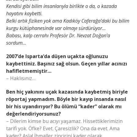
Kendisi gibi bilim insanlarıyla birlikte o da, o kazada
hayatını kaybetti.
Belki artık fiziken yok ama Kadıköy Caferağa’daki bu bilim
kurgu kütüphanesinde var olmayı sürdürüyor…
Babası, kalp cerrahı Profesör Dr. Nevzat Doğan’a
sordum…
2007’de Isparta’da düşen uçakta oğlunuzu
kaybettiniz. Başınız sağ olsun. Geçen yıllar acınızı
hafifletmemiştir…
– Haklısınız…
Ben hiç yakınını uçak kazasında kaybetmiş biriyle
röportaj yapmadım. Böyle bir kayıp insanda nasıl
bir his uyandırıyor? Bu ölümü “kader” olarak mı
değerlendiriyorsunuz?
– Dilerim kimse bu acıyı yaşamaz. Hissettiklerimizin
tarifi yok. Öfke? Evet. Çaresizlik? Ona da evet. Ama
kader? Asla! İhmaller zincirini kader olarak