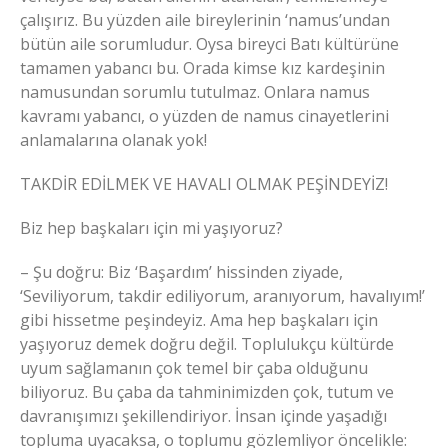
çalışırız. Bu yüzden aile bireylerinin ‘namus’undan
bütün aile sorumludur. Oysa bireyci Batı kültürüne
tamamen yabancı bu. Orada kimse kız kardeşinin
namusundan sorumlu tutulmaz. Onlara namus
kavramı yabancı, o yüzden de namus cinayetlerini
anlamalarına olanak yok!
TAKDİR EDİLMEK VE HAVALI OLMAK PEŞİNDEYİZ!
Biz hep başkaları için mi yaşıyoruz?
– Şu doğru: Biz ‘Başardım’ hissinden ziyade,
‘Seviliyorum, takdir ediliyorum, aranıyorum, havalıyım!’
gibi hissetme peşindeyiz. Ama hep başkaları için
yaşıyoruz demek doğru değil. Toplulukçu kültürde
uyum sağlamanın çok temel bir çaba olduğunu
biliyoruz. Bu çaba da tahminimizden çok, tutum ve
davranışımızı şekillendiriyor. İnsan içinde yaşadığı
topluma uyacaksa, o toplumu gözlemliyor öncelikle: