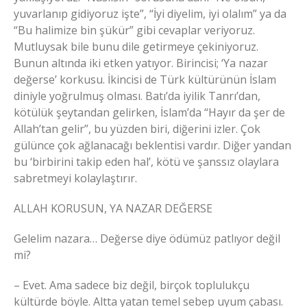
yuvarlanıp gidiyoruz işte”, “İyi diyelim, iyi olalım” ya da
“Bu halimize bin şükür” gibi cevaplar veriyoruz.
Mutluysak bile bunu dile getirmeye çekiniyoruz.
Bunun altında iki etken yatıyor. Birincisi; ‘Ya nazar
değerse’ korkusu. İkincisi de Türk kültürünün İslam
diniyle yoğrulmuş olması. Batı’da iyilik Tanrı’dan,
kötülük şeytandan gelirken, İslam’da “Hayır da şer de
Allah’tan gelir”, bu yüzden biri, diğerini izler. Çok
gülünce çok ağlanacağı beklentisi vardır. Diğer yandan
bu ‘birbirini takip eden hal’, kötü ve şanssız olaylara
sabretmeyi kolaylaştırır.
ALLAH KORUSUN, YA NAZAR DEĞERSE
Gelelim nazara… Değerse diye ödümüz patlıyor değil
mi?
– Evet. Ama sadece biz değil, birçok toplulukçu
kültürde böyle. Altta yatan temel sebep uyum çabası.