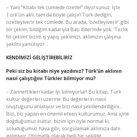
– Yani “Kitabı tek cümlede özetle!” diyorsunuz. İşte
Türk’ün aklı, tam da böyle çalışır! Türk dediğin,
özetleyiverir tek cümlede. Bu arada, ‘özetleyiverir’ gibi
bir çekim, bildiğim kadarıyla Batı dillerinde yok. ‘Tezlik
fiil çekimi’ bizim iş yapış şeklimizi, aklımızın çalışma
şeklini yansıtıyor…
KENDİMİZİ GELİŞTİREBİLİRİZ
Peki siz bu kitabı niye yazdınız? Türk’ün aklının
nasıl çalıştığını Türkler bilmiyor mu?
– Zannettikleri kadar iyi bilmiyorlar! Bu kitap, Türk
kültür değerleri üzerine. Bu değerlerin nasıl
oluştuğunu anlatıyor ve bizi nasıl şekillendirdiğini…
Bizi, biz yapan en önemli etken kültürümüz. Ama içine
doğduğumuz kültür, bizim için öyle normal ki,
soluduğumuz hava gibi, sorgulamak aklımıza dahi
gelmiyor. Otomatik olarak belli bir şekilde