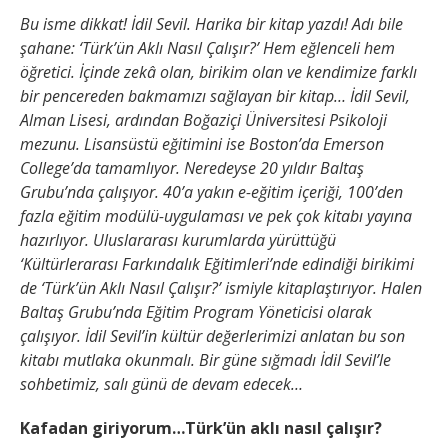
Bu isme dikkat! İdil Sevil. Harika bir kitap yazdı! Adı bile
şahane: ‘Türk’ün Aklı Nasıl Çalışır?’ Hem eğlenceli hem
öğretici. İçinde zekâ olan, birikim olan ve kendimize farklı
bir pencereden bakmamızı sağlayan bir kitap… İdil Sevil,
Alman Lisesi, ardından Boğaziçi Üniversitesi Psikoloji
mezunu. Lisansüstü eğitimini ise Boston’da Emerson
College’da tamamlıyor. Neredeyse 20 yıldır Baltaş
Grubu’nda çalışıyor. 40’a yakın e-eğitim içeriği, 100’den
fazla eğitim modülü-uygulaması ve pek çok kitabı yayına
hazırlıyor. Uluslararası kurumlarda yürüttüğü
‘Kültürlerarası Farkındalık Eğitimleri’nde edindiği birikimi
de ‘Türk’ün Aklı Nasıl Çalışır?’ ismiyle kitaplaştırıyor. Halen
Baltaş Grubu’nda Eğitim Program Yöneticisi olarak
çalışıyor. İdil Sevil’in kültür değerlerimizi anlatan bu son
kitabı mutlaka okunmalı. Bir güne sığmadı İdil Sevil’le
sohbetimiz, salı günü de devam edecek…
Kafadan giriyorum…Türk’ün aklı nasıl çalışır?