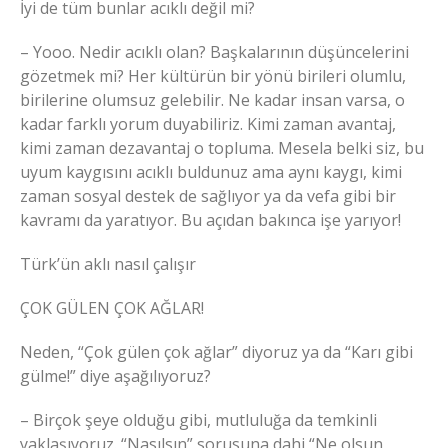
İyi de tüm bunlar acıklı değil mi?
– Yooo. Nedir acıklı olan? Başkalarının düşüncelerini
gözetmek mi? Her kültürün bir yönü birileri olumlu,
birilerine olumsuz gelebilir. Ne kadar insan varsa, o
kadar farklı yorum duyabiliriz. Kimi zaman avantaj,
kimi zaman dezavantaj o topluma. Mesela belki siz, bu
uyum kaygısını acıklı buldunuz ama aynı kaygı, kimi
zaman sosyal destek de sağlıyor ya da vefa gibi bir
kavramı da yaratıyor. Bu açıdan bakınca işe yarıyor!
Türk’ün aklı nasıl çalışır
ÇOK GÜLEN ÇOK AĞLAR!
Neden, “Çok gülen çok ağlar” diyoruz ya da “Karı gibi
gülme!” diye aşağılıyoruz?
– Birçok şeye olduğu gibi, mutluluğa da temkinli
yaklaşıyoruz. “Nasılsın” sorusuna dahi “Ne olsun,