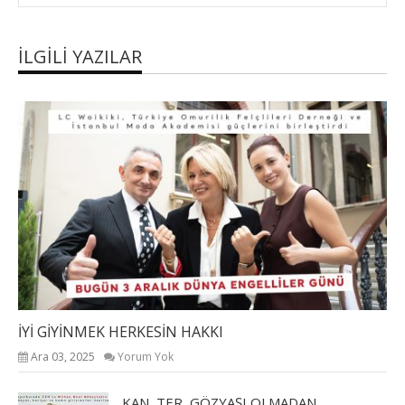
İLGILI YAZILAR
İYİ GİYİNMEK HERKESİN HAKKI
Ara 03, 2025
Yorum Yok
KAN, TER, GÖZYAŞI OLMADAN...