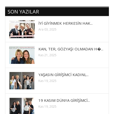
SON YAZILAR
İYİ GİYİNMEK HERKESİN HAK...
Ara 03, 2025
KAN, TER, GÖZYAŞI OLMADAN H�...
Kas 21, 2025
YAŞASIN GİRİŞİMCİ KADINL...
Kas 19, 2025
19 KASIM DÜNYA GİRİŞİMCİ...
Kas 19, 2025