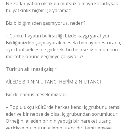
Ne kadar yatkın olsak da mutsuz olmaya kararlıysak
bu yatkınlık hiçbir işe yaramaz.
Biz bildiğimizden şaşmıyoruz, neden?
– Çünkü hayatın belirsizliği bizde kaygı yaratıyor.
Bildiğimizden şaşmayarak mesela hep aynı restorana,
aynı tatil beldesine giderek, bu belirsizliğin mümkün
mertebe önüne geçmeye çalışıyoruz.
Türk’ün aklı nasıl çalışır
AİLEDE BİRİNİN UTANCI HEPİMİZİN UTANCI
Bir de namus meselemiz var…
– Toplulukçu kültürde herkes kendi iç grubunu temsil
eder ve bir nebze de olsa, iç grubundan sorumludur.
Örneğin, aileden birinin yaptığı bir hareket utanç
vericiyse bu, bütün ailenin utancıdır, temizlemeye