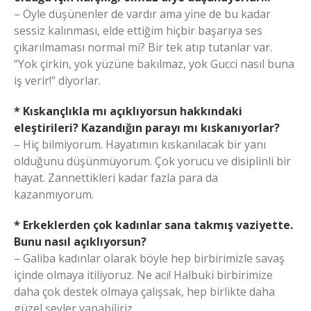
– Öyle düşünenler de vardır ama yine de bu kadar
sessiz kalınması, elde ettiğim hiçbir başarıya ses
çıkarılmaması normal mi? Bir tek atıp tutanlar var.
“Yok çirkin, yok yüzüne bakılmaz, yok Gucci nasıl buna
iş verir!” diyorlar.
* Kıskançlıkla mı açıklıyorsun hakkındaki
eleştirileri? Kazandığın parayı mı kıskanıyorlar?
– Hiç bilmiyorum. Hayatımın kıskanılacak bir yanı
olduğunu düşünmüyorum. Çok yorucu ve disiplinli bir
hayat. Zannettikleri kadar fazla para da
kazanmıyorum.
* Erkeklerden çok kadınlar sana takmış vaziyette.
Bunu nasıl açıklıyorsun?
– Galiba kadınlar olarak böyle hep birbirimizle savaş
içinde olmaya itiliyoruz. Ne acı! Halbuki birbirimize
daha çok destek olmaya çalışsak, hep birlikte daha
güzel şeyler yapabiliriz.