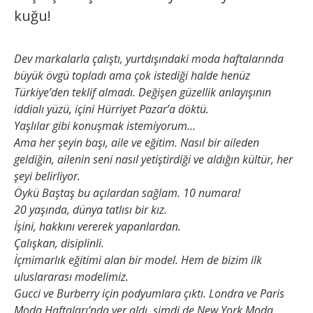
kuğu!
Dev markalarla çalıştı, yurtdışındaki moda haftalarında
büyük övgü topladı ama çok istediği halde henüz
Türkiye’den teklif almadı. Değişen güzellik anlayışının
iddialı yüzü, içini Hürriyet Pazar’a döktü.
Yaşlılar gibi konuşmak istemiyorum…
Ama her şeyin başı, aile ve eğitim. Nasıl bir aileden
geldiğin, ailenin seni nasıl yetiştirdiği ve aldığın kültür, her
şeyi belirliyor.
Öykü Baştaş bu açılardan sağlam. 10 numara!
20 yaşında, dünya tatlısı bir kız.
İşini, hakkını vererek yapanlardan.
Çalışkan, disiplinli.
İçmimarlık eğitimi alan bir model. Hem de bizim ilk
uluslararası modelimiz.
Gucci ve Burberry için podyumlara çıktı. Londra ve Paris
Moda Haftaları’nda yer aldı, şimdi de New York Moda