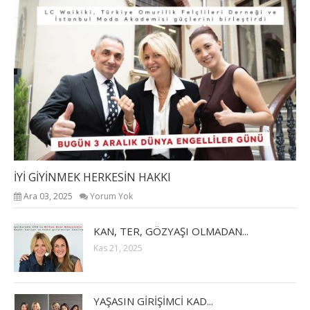
İYİ GİYİNMEK HERKESİN HAKKI
Ara 03, 2025
Yorum Yok
KAN, TER, GÖZYAŞI OLMADAN...
Kas 21, 2025
YAŞASIN GİRİŞİMCİ KAD...