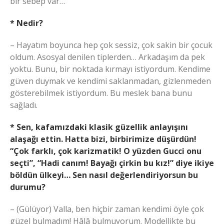
bir sebep var…
* Nedir?
– Hayatım boyunca hep çok sessiz, çok sakin bir çocuk
oldum. Asosyal denilen tiplerden… Arkadaşım da pek
yoktu. Bunu, bir noktada kırmayı istiyordum. Kendime
güven duymak ve kendimi saklanmadan, gizlenmeden
gösterebilmek istiyordum. Bu meslek bana bunu
sağladı.
* Sen, kafamızdaki klasik güzellik anlayışını
alaşağı ettin. Hatta bizi, birbirimize düşürdün!
“Çok farklı, çok karizmatik! O yüzden Gucci onu
seçti”, “Hadi canım! Bayağı çirkin bu kız!” diye ikiye
böldün ülkeyi… Sen nasıl değerlendiriyorsun bu
durumu?
– (Gülüyor) Valla, ben hiçbir zaman kendimi öyle çok
güzel bulmadım! Hâlâ bulmuyorum. Modellikte bu