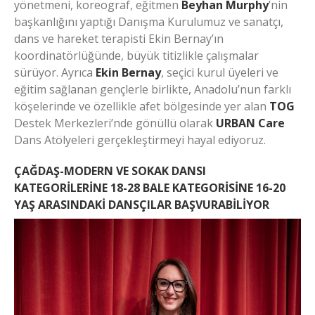
yönetmeni, koreograf, eğitmen
Beyhan Murphy
’nin
başkanlığını yaptığı Danışma Kurulumuz ve sanatçı,
dans ve hareket terapisti Ekin Bernay’ın
koordinatörlüğünde, büyük titizlikle çalışmalar
sürüyor. Ayrıca
Ekin Bernay
, seçici kurul üyeleri ve
eğitim sağlanan gençlerle birlikte, Anadolu’nun farklı
köşelerinde ve özellikle afet bölgesinde yer alan
TOG
Destek Merkezleri’nde gönüllü olarak
URBAN Care
Dans Atölyeleri gerçekleştirmeyi hayal ediyoruz.
ÇAĞDAŞ-MODERN VE SOKAK DANSI
KATEGORİLERİNE 18-28 BALE KATEGORİSİNE 16-20
YAŞ ARASINDAKİ DANSÇILAR BAŞVURABİLİYOR