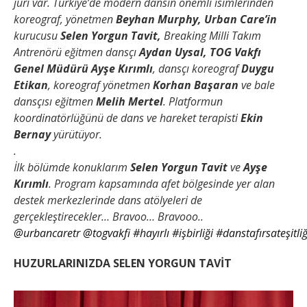
jüri var. Türkiye’de modern dansın önemli isimlerinden
koreograf, yönetmen
Beyhan Murphy, Urban Care’in
kurucusu
Selen Yorgun Tavit,
Breaking Milli Takım
Antrenörü eğitmen dansçı
Aydan Uysal, TOG Vakfı
Genel Müdürü Ayşe Kırımlı
, dansçı koreograf
Duygu
Etikan
, koreograf yönetmen
Korhan Başaran
ve bale
dansçısı eğitmen
Melih Mertel
. Platformun
koordinatörlüğünü de dans ve hareket terapisti
Ekin
Bernay
yürütüyor.
.
İlk bölümde konuklarım
Selen Yorgun Tavit
ve
Ayşe
Kırımlı
. Program kapsamında afet bölgesinde yer alan
destek merkezlerinde dans atölyeleri de
gerçekleştirecekler… Bravoo… Bravooo..
@urbancaretr
@togvakfi
#hayırlı
#işbirliği
#danstafırsateşitliğ
HUZURLARINIZDA SELEN YORGUN TAVİT