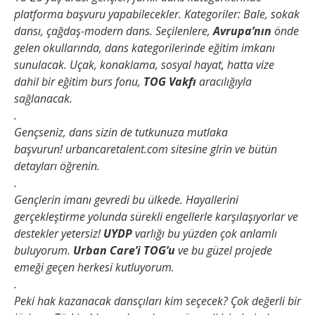
platforma başvuru yapabilecekler. Kategoriler: Bale, sokak
dansı, çağdaş-modern dans. Seçilenlere,
Avrupa’nın
önde
gelen okullarında, dans kategorilerinde eğitim imkanı
sunulacak. Uçak, konaklama, sosyal hayat, hatta vize
dahil bir eğitim burs fonu,
TOG Vakfı
aracılığıyla
sağlanacak.
.
Gençseniz, dans sizin de tutkunuza mutlaka
başvurun!
urbancaretalent.com sitesine glrin ve bütün
detayları öğrenin.
.
Gençlerin imanı gevredi bu ülkede. Hayallerini
gerçekleştirme yolunda sürekli engellerle karşılaşıyorlar ve
destekler yetersiz!
UYDP
varlığı bu yüzden çok anlamlı
buluyorum.
Urban Care’i TOG’u
ve bu güzel projede
emeği geçen herkesi kutluyorum.
.
Peki hak kazanacak dansçıları kim seçecek? Çok değerli bir