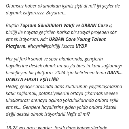
Olumsuz haber okumaktan içimiz şişti di mi? İyi şeyler de
duymak istiyoruzzz. Buyurun…
Bugün
Toplum Gönüllüleri Vakfı
ve
URBAN Care
iş
birliği ile hayata geçirilen harika bir sosyal projeden söz
etmek istiyorum. Adı:
URBAN Care Young Talent
Platform
. #hayırlı#işbirliği Kısaca
UYDP
Her yıl farklı sanat ve spor alanlarında, gençlerin
hayallerine destek olmak amacıyla burs imkanı sağlamayı
hedefleyen bir platform. 2024 için belirlenen tema
DANS…
DANSTA FIRSAT EŞİTLİĞİ!
Hedef, gençler arasında dans kültürünün yaygınlaşmasına
katkı sağlamak, potansiyellerini ortaya çıkarmak veeeee
uluslararası arenaya açılma yolculuklarında onlara eşlik
etmek… Gençlere hayallerine giden yolda onlara köstek
değil destek olmak istiyorlar!!! Nefis di mi?
.
18-28 yaş arası gençler, farklı dans kategorilerinde