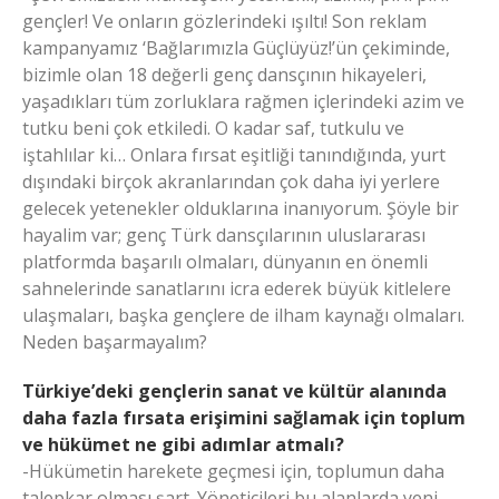
gençler! Ve onların gözlerindeki ışıltı! Son reklam
kampanyamız ‘Bağlarımızla Güçlüyüz!’ün çekiminde,
bizimle olan 18 değerli genç dansçının hikayeleri,
yaşadıkları tüm zorluklara rağmen içlerindeki azim ve
tutku beni çok etkiledi. O kadar saf, tutkulu ve
iştahlılar ki… Onlara fırsat eşitliği tanındığında, yurt
dışındaki birçok akranlarından çok daha iyi yerlere
gelecek yetenekler olduklarına inanıyorum. Şöyle bir
hayalim var; genç Türk dansçılarının uluslararası
platformda başarılı olmaları, dünyanın en önemli
sahnelerinde sanatlarını icra ederek büyük kitlelere
ulaşmaları, başka gençlere de ilham kaynağı olmaları.
Neden başarmayalım?
Türkiye’deki gençlerin sanat ve kültür alanında
daha fazla fırsata erişimini sağlamak için toplum
ve hükümet ne gibi adımlar atmalı?
-Hükümetin harekete geçmesi için, toplumun daha
talepkar olması şart. Yöneticileri bu alanlarda yeni