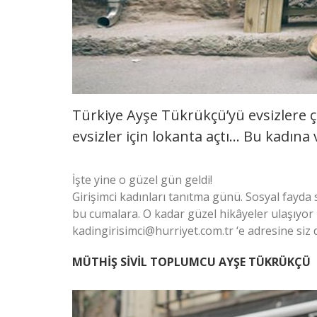
Türkiye Ayşe Tükrükçü’yü evsizlere ç
evsizler için lokanta açtı… Bu kadına 
İşte yine o güzel gün geldi!
Girişimci kadınları tanıtma günü. Sosyal fayda 
bu cumalara. O kadar güzel hikâyeler ulaşıyor
kadingirisimci@hurriyet.com.tr
‘e adresine siz 
MÜTHİŞ SİVİL TOPLUMCU AYŞE TÜKRÜKÇÜ