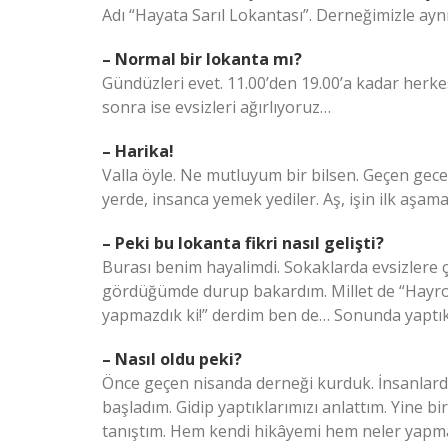
Adı “Hayata Sarıl Lokantası”. Derneğimizle ayn
– Normal bir lokanta mı?
Gündüzleri evet. 11.00’den 19.00’a kadar herke
sonra ise evsizleri ağırlıyoruz…
– Harika!
Valla öyle. Ne mutluyum bir bilsen. Geçen gece 
yerde, insanca yemek yediler. Aş, işin ilk aşam
– Peki bu lokanta fikri nasıl gelişti?
Burası benim hayalimdi. Sokaklarda evsizlere 
gördüğümde durup bakardım. Millet de “Hayrola
yapmazdık ki!” derdim ben de… Sonunda yaptık
– Nasıl oldu peki?
Önce geçen nisanda derneği kurduk. İnsanlarda
başladım. Gidip yaptıklarımızı anlattım. Yine
tanıştım. Hem kendi hikâyemi hem neler yapmak 