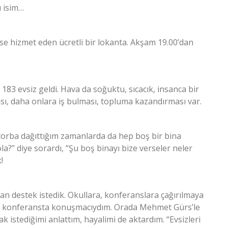
ı isim…
se hizmet eden ücretli bir lokanta. Akşam 19.00’dan
183 evsiz geldi. Hava da soğuktu, sıcacık, insanca bir
ası, daha onlara iş bulması, topluma kazandırması var.
çorba dağıttığım zamanlarda da hep boş bir bina
?” diye sorardı, “Şu boş binayı bize verseler neler
!
n destek istedik. Okullara, konferanslara çağırılmaya
 bir konferansta konuşmacıydım. Orada Mehmet Gürs’le
istediğimi anlattım, hayalimi de aktardım. “Evsizleri