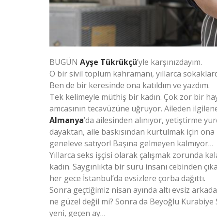
BUGÜN
Ayşe Tükrükçü
’yle karşınızdayım.
O bir sivil toplum kahramanı, yıllarca sokaklard
Ben de bir keresinde ona katıldım ve yazdım.
Tek kelimeyle müthiş bir kadın. Çok zor bir haya
amcasının tecavüzüne uğruyor. Aileden ilgilene
Almanya
’da ailesinden alınıyor, yetiştirme yu
dayaktan, aile baskısından kurtulmak için ona
geneleve satıyor! Başına gelmeyen kalmıyor…
Yıllarca seks işçisi olarak çalışmak zorunda ka
kadın. Saygınlıkta bir sürü insanı cebinden çıka
her gece İstanbul’da evsizlere çorba dağıttı.
Sonra geçtiğimiz nisan ayında altı evsiz arkada
ne güzel değil mi? Sonra da Beyoğlu Kurabiye
yeni, geçen ay…