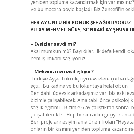
yeniden topluma kazandırmak için var mısınız?” 
Ve bu macera böyle başladı. Biz Zencefil’in eski
HER AY ÜNLÜ BİR KONUK ŞEF AĞIRLIYORUZ
BU AY MEHMET GÜRS, SONRAKİ AY ŞEMSA D
– Evsizler sevdi mi?
Aksi mümkün mü? Bayıldılar. İlk defa kendi lo
hem iş imkânı sağlıyoruz…
– Mekanizma nasıl işliyor?
Türkiye Ayşe Tükrükçü’yü evsizlere çorba dağıt
açtı… Bu kadına ve bu lokantaya helal olsun
Ben dahil üç evsiz arkadaşımız var, biz eski evs
bizimle çalışabilecek. Ama tabii önce psikolojik
sağlık eğitimi… Bizimle 6 ay çalıştıktan sonra,
çalışabilecekler. Hep benim adım geçiyor ama b
Ben proje annesiyim ama önemli olan “Hayata Sa
onların bir kısmını yeniden topluma kazandırac