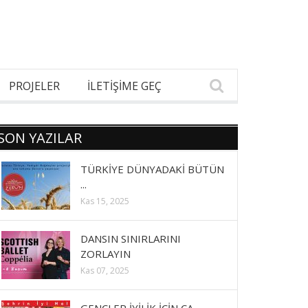
PROJELER
İLETİŞİME GEÇ
SON YAZILAR
TÜRKİYE DÜNYADAKİ BÜTÜN
...
Kas 15, 2025
DANSIN SINIRLARINI
ZORLAYIN
Kas 07, 2025