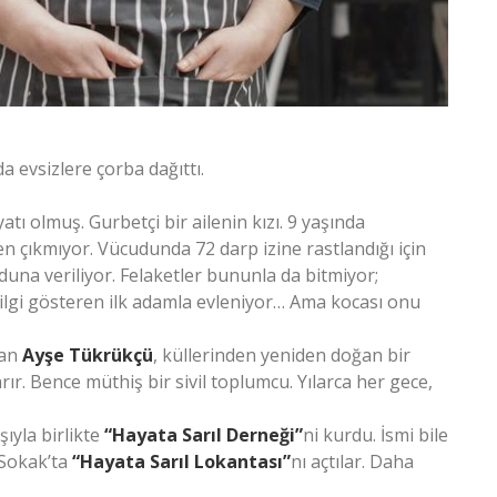
a evsizlere çorba dağıttı.
tı olmuş. Gurbetçi bir ailenin kızı. 9 yaşında
n çıkmıyor. Vücudunda 72 darp izine rastlandığı için
rduna veriliyor. Felaketler bununla da bitmiyor;
 ilgi gösteren ilk adamla evleniyor… Ama kocası onu
lan
Ayşe Tükrükçü
, küllerinden yeniden doğan bir
rır. Bence müthiş bir sivil toplumcu. Yılarca her gece,
şıyla birlikte
“Hayata Sarıl Derneği”
ni kurdu. İsmi bile
 Sokak’ta
“Hayata Sarıl Lokantası”
nı açtılar. Daha