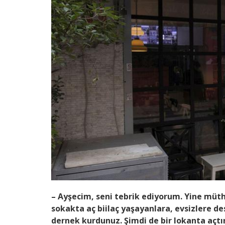
– Ayşecim, seni tebrik ediyorum. Yine müthi
sokakta aç biilaç yaşayanlara, evsizlere de
dernek kurdunuz. Şimdi de bir lokanta açtı