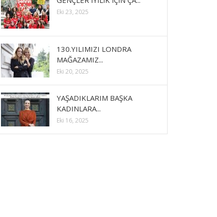
GENÇLER İYİLİK İÇİN ÇA...
Eki 23, 2025
130.YILIMIZI LONDRA
MAĞAZAMIZ...
Eki 20, 2025
YAŞADIKLARIM BAŞKA
KADINLARA...
Eki 16, 2025