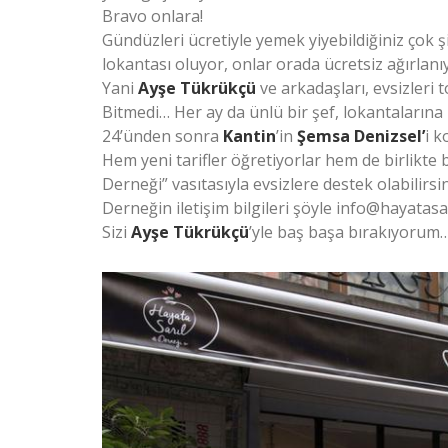
Bravo onlara!
Gündüzleri ücretiyle yemek yiyebildiğiniz çok ş
lokantası oluyor, onlar orada ücretsiz ağırlanıy
Yani
Ayşe Tükrükçü
ve arkadaşları, evsizleri
Bitmedi… Her ay da ünlü bir şef, lokantalarına
24’ünden sonra
Kantin
’in
Şemsa Denizsel’
i k
Hem yeni tarifler öğretiyorlar hem de birlikte b
Derneği” vasıtasıyla evsizlere destek olabilirsi
Derneğin iletişim bilgileri şöyle info@hayatas
Sizi
Ayşe Tükrükçü
’yle baş başa bırakıyorum