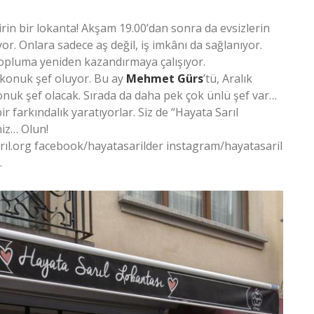
irin bir lokanta! Akşam 19.00’dan sonra da evsizlerin
or. Onlara sadece aş değil, iş imkânı da sağlanıyor.
 topluma yeniden kazandırmaya çalışıyor.
 konuk şef oluyor. Bu ay
Mehmet Gürs
’tü, Aralık
onuk şef olacak. Sırada da daha pek çok ünlü şef var…
ir farkındalık yaratıyorlar. Siz de “Hayata Sarıl
niz… Olun!
arıl.org facebook/hayatasarilder instagram/hayatasaril
…