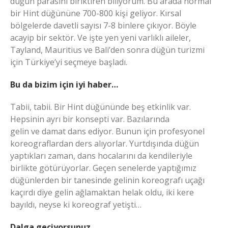
düğün parasını biriktiren biliyorum. Bu arada normal
bir Hint düğününe 700-800 kişi geliyor. Kırsal
bölgelerde davetli sayısı 7-8 binlere çıkıyor. Böyle
acayip bir sektör. Ve işte yen yeni varlıklı aileler,
Tayland, Mauritius ve Bali’den sonra düğün turizmi
için Türkiye’yi seçmeye başladı.
Bu da bizim için iyi haber…
Tabii, tabii. Bir Hint düğününde beş etkinlik var.
Hepsinin ayrı bir konsepti var. Bazılarında
gelin ve damat dans ediyor. Bunun için profesyonel
koreograflardan ders alıyorlar. Yurtdışında düğün
yaptıkları zaman, dans hocalarını da kendileriyle
birlikte götürüyorlar. Geçen senelerde yaptığımız
düğünlerden bir tanesinde gelinin koreografı uçağı
kaçırdı diye gelin ağlamaktan helak oldu, iki kere
bayıldı, neyse ki koreograf yetişti…
Dalga geçiyorsunuz…