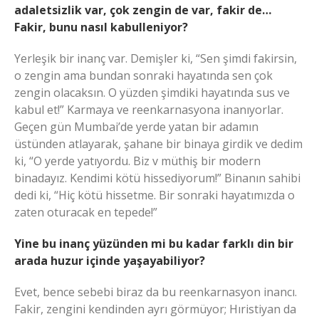
adaletsizlik var, çok zengin de var, fakir de…
Fakir, bunu nasıl kabulleniyor?
Yerleşik bir inanç var. Demişler ki, “Sen şimdi fakirsin,
o zengin ama bundan sonraki hayatında sen çok
zengin olacaksın. O yüzden şimdiki hayatında sus ve
kabul et!” Karmaya ve reenkarnasyona inanıyorlar.
Geçen gün Mumbai’de yerde yatan bir adamın
üstünden atlayarak, şahane bir binaya girdik ve dedim
ki, “O yerde yatıyordu. Biz v müthiş bir modern
binadayız. Kendimi kötü hissediyorum!” Binanın sahibi
dedi ki, “Hiç kötü hissetme. Bir sonraki hayatımızda o
zaten oturacak en tepede!”
Yine bu inanç yüzünden mi bu kadar farklı din bir
arada huzur içinde yaşayabiliyor?
Evet, bence sebebi biraz da bu reenkarnasyon inancı.
Fakir, zengini kendinden ayrı görmüyor; Hıristiyan da