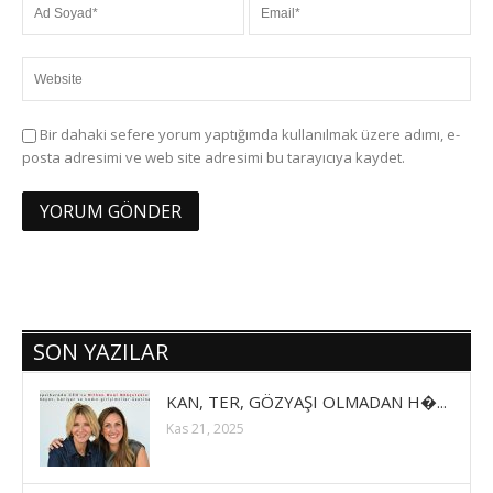
Bir dahaki sefere yorum yaptığımda kullanılmak üzere adımı, e-
posta adresimi ve web site adresimi bu tarayıcıya kaydet.
SON YAZILAR
KAN, TER, GÖZYAŞI OLMADAN H�...
Kas 21, 2025