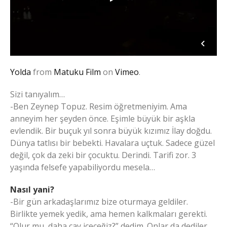
Yolda
from
Matuku Film
on
Vimeo
.
Sizi tanıyalım…
-Ben Zeynep Topuz. Resim öğretmeniyim. Ama
anneyim her şeyden önce. Eşimle büyük bir aşkla
evlendik. Bir buçuk yıl sonra büyük kızımız İlay doğdu.
Dünya tatlısı bir bebekti. Havalara uçtuk. Sadece güzel
değil, çok da zeki bir çocuktu. Derindi. Tarifi zor. 3
yaşında felsefe yapabiliyordu mesela…
Nasıl yani?
-Bir gün arkadaşlarımız bize oturmaya geldiler.
Birlikte yemek yedik, ama hemen kalkmaları gerekti.
“Olur mu, daha çay içeceğiz?” dedim. Onlar da dediler