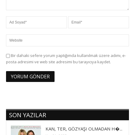
Bir dahaki sefere yorum yaptığımda kullanılmak üzere adımı, e-
posta adresimi ve web site adresimi bu tarayıcıya kaydet.
SON YAZILAR
KAN, TER, GÖZYAŞI OLMADAN H�...