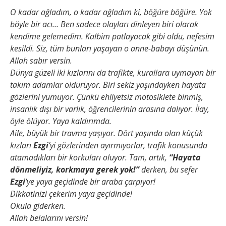
O kadar ağladım, o kadar ağladım ki, böğüre böğüre. Yok
böyle bir acı… Ben sadece olayları dinleyen biri olarak
kendime gelemedim. Kalbim patlayacak gibi oldu, nefesim
kesildi. Siz, tüm bunları yaşayan o anne-babayı düşünün.
Allah sabır versin.
Dünya güzeli iki kızlarını da trafikte, kurallara uymayan bir
takım adamlar öldürüyor. Biri sekiz yaşındayken hayata
gözlerini yumuyor. Çünkü ehliyetsiz motosiklete binmiş,
insanlık dışı bir varlık, öğrencilerinin arasına dalıyor. İlay,
öyle ölüyor. Yaya kaldırımda.
Aile, büyük bir travma yaşıyor. Dört yaşında olan küçük
kızları
Ezgi
’yi gözlerinden ayırmıyorlar, trafik konusunda
atamadıkları bir korkuları oluyor. Tam, artık,
“Hayata
dönmeliyiz, korkmaya gerek yok!”
derken, bu sefer
Ezgi
’ye yaya geçidinde bir araba çarpıyor!
Dikkatinizi çekerim yaya geçidinde!
Okula giderken.
Allah belalarını versin!