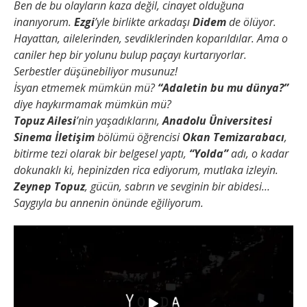
Ben de bu olayların kaza değil, cinayet olduğuna
inanıyorum.
Ezgi
’yle birlikte arkadaşı
Didem
de ölüyor.
Hayattan, ailelerinden, sevdiklerinden koparıldılar. Ama o
caniler hep bir yolunu bulup paçayı kurtarıyorlar.
Serbestler düşünebiliyor musunuz!
İsyan etmemek mümkün mü?
“Adaletin bu mu dünya?”
diye haykırmamak mümkün mü?
Topuz Ailesi
’nin yaşadıklarını,
Anadolu Üniversitesi
Sinema İletişim
bölümü öğrencisi
Okan Temizarabacı
,
bitirme tezi olarak bir belgesel yaptı,
“Yolda”
adı, o kadar
dokunaklı ki, hepinizden rica ediyorum, mutlaka izleyin.
Zeynep Topuz
, gücün, sabrın ve sevginin bir abidesi…
Saygıyla bu annenin önünde eğiliyorum.