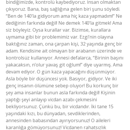
bindiğimizde, kontrolü kaybediyoruz. İnsan olmaktan
çıkıyoruz. Bana, baş sağlığına gelen biri şunu söyledi.
“Ben de 140’la gidiyorum ama hiç kaza yapmadım!” Ne
dediğinin farkında değil! Ne demek 140’la gitmek! Ama
siz böyleyiz. Oysa kurallar var. Bizimse, kurallara
uymama gibi bir problemimiz var. Ezgi’nin olayına
baktığınız zaman, ona çarpan kişi, 32 yaşında genç bir
adam. Kendisine ait olmayan bir arabanın üzerinde ve
kontrolsüz kullanıyor. Annesi defalarca, “Birinin başını
yakacaksın, n’olur yavaş git oğlum!” diye uyarmış. Ama
devam ediyor. O gün kaza yapacağını düşünmüyor.
Asla böyle bir düşüncesi yok. Basıyor, gidiyor. Ve iki
genç insanın ölümüne sebep oluyor! Bu korkunç bir
şey ama insanlar bunun asla farkında değil! Kişinin
yaptığı şeyi anlayıp vicdan azabı çekmesini
bekliyorsunuz. Çünkü bu, bir vicdandır. İki tane 15
yaşındaki kızı, bu dünyadan, sevdiklerinden,
annesinden babasından ayırıyorsunuz! O aileleri
karanlığa gömüyorsunuz! Vicdanen rahatsızlık