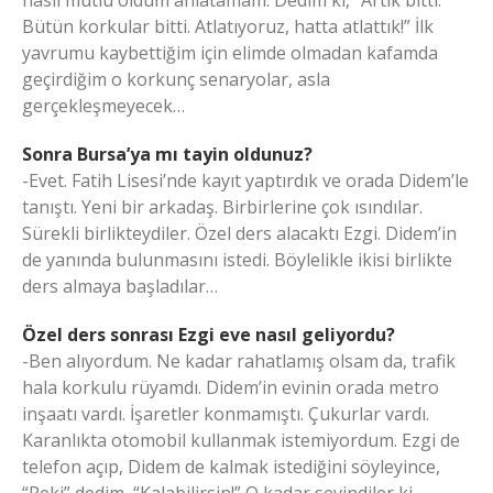
Bütün korkular bitti. Atlatıyoruz, hatta atlattık!” İlk
yavrumu kaybettiğim için elimde olmadan kafamda
geçirdiğim o korkunç senaryolar, asla
gerçekleşmeyecek…
Sonra Bursa’ya mı tayin oldunuz?
-Evet. Fatih Lisesi’nde kayıt yaptırdık ve orada Didem’le
tanıştı. Yeni bir arkadaş. Birbirlerine çok ısındılar.
Sürekli birlikteydiler. Özel ders alacaktı Ezgi. Didem’in
de yanında bulunmasını istedi. Böylelikle ikisi birlikte
ders almaya başladılar…
Özel ders sonrası Ezgi eve nasıl geliyordu?
-Ben alıyordum. Ne kadar rahatlamış olsam da, trafik
hala korkulu rüyamdı. Didem’in evinin orada metro
inşaatı vardı. İşaretler konmamıştı. Çukurlar vardı.
Karanlıkta otomobil kullanmak istemiyordum. Ezgi de
telefon açıp, Didem de kalmak istediğini söyleyince,
“Peki” dedim, “Kalabilirsin!” O kadar sevindiler ki,