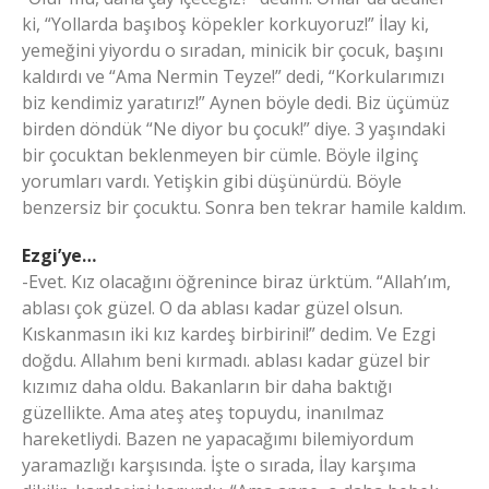
ki, “Yollarda başıboş köpekler korkuyoruz!” İlay ki,
yemeğini yiyordu o sıradan, minicik bir çocuk, başını
kaldırdı ve “Ama Nermin Teyze!” dedi, “Korkularımızı
biz kendimiz yaratırız!” Aynen böyle dedi. Biz üçümüz
birden döndük “Ne diyor bu çocuk!” diye. 3 yaşındaki
bir çocuktan beklenmeyen bir cümle. Böyle ilginç
yorumları vardı. Yetişkin gibi düşünürdü. Böyle
benzersiz bir çocuktu. Sonra ben tekrar hamile kaldım.
Ezgi’ye…
-Evet. Kız olacağını öğrenince biraz ürktüm. “Allah’ım,
ablası çok güzel. O da ablası kadar güzel olsun.
Kıskanmasın iki kız kardeş birbirini!” dedim. Ve Ezgi
doğdu. Allahım beni kırmadı. ablası kadar güzel bir
kızımız daha oldu. Bakanların bir daha baktığı
güzellikte. Ama ateş ateş topuydu, inanılmaz
hareketliydi. Bazen ne yapacağımı bilemiyordum
yaramazlığı karşısında. İşte o sırada, İlay karşıma