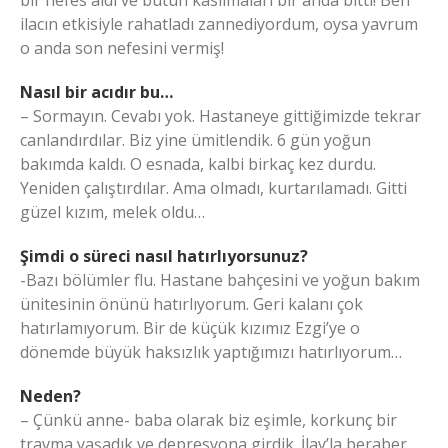
ilacın etkisiyle rahatladı zannediyordum, oysa yavrum
o anda son nefesini vermiş!
Nasıl bir acıdır bu…
– Sormayın. Cevabı yok. Hastaneye gittiğimizde tekrar
canlandırdılar. Biz yine ümitlendik. 6 gün yoğun
bakımda kaldı. O esnada, kalbi birkaç kez durdu.
Yeniden çalıştırdılar. Ama olmadı, kurtarılamadı. Gitti
güzel kızım, melek oldu…
Şimdi o süreci nasıl hatırlıyorsunuz?
-Bazı bölümler flu. Hastane bahçesini ve yoğun bakım
ünitesinin önünü hatırlıyorum. Geri kalanı çok
hatırlamıyorum. Bir de küçük kızımız Ezgi’ye o
dönemde büyük haksızlık yaptığımızı hatırlıyorum…
Neden?
– Çünkü anne- baba olarak biz eşimle, korkunç bir
travma yaşadık ve depresyona girdik. İlay’la beraber,