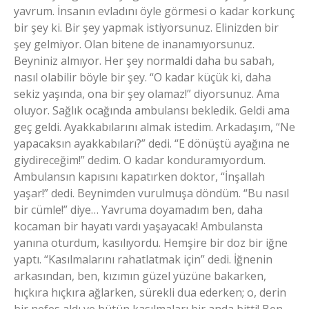
yavrum. İnsanın evladını öyle görmesi o kadar korkunç
bir şey ki. Bir şey yapmak istiyorsunuz. Elinizden bir
şey gelmiyor. Olan bitene de inanamıyorsunuz.
Beyniniz almıyor. Her şey normaldi daha bu sabah,
nasıl olabilir böyle bir şey. “O kadar küçük ki, daha
sekiz yaşında, ona bir şey olamaz!” diyorsunuz. Ama
oluyor. Sağlık ocağında ambulansı bekledik. Geldi ama
geç geldi. Ayakkabılarını almak istedim. Arkadaşım, “Ne
yapacaksın ayakkabıları?” dedi. “E dönüştü ayağına ne
giydireceğim!” dedim. O kadar konduramıyordum.
Ambulansın kapısını kapatırken doktor, “İnşallah
yaşar!” dedi. Beynimden vurulmuşa döndüm. “Bu nasıl
bir cümle!” diye… Yavruma doyamadım ben, daha
kocaman bir hayatı vardı yaşayacak! Ambulansta
yanına oturdum, kasılıyordu. Hemşire bir doz bir iğne
yaptı. “Kasılmalarını rahatlatmak için” dedi. İğnenin
arkasından, ben, kızımın güzel yüzüne bakarken,
hıçkıra hıçkıra ağlarken, sürekli dua ederken; o, derin
bir nefes aldı ve bütün kasılmaları bir anda bitti! Ben