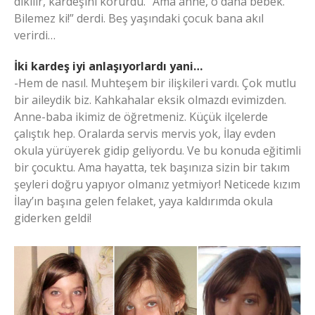
dikilir, kardeşini korurdu. “Ama anne, o daha bebek.
Bilemez ki!” derdi. Beş yaşındaki çocuk bana akıl
verirdi…
İki kardeş iyi anlaşıyorlardı yani…
-Hem de nasıl. Muhteşem bir ilişkileri vardı. Çok mutlu
bir aileydik biz. Kahkahalar eksik olmazdı evimizden.
Anne-baba ikimiz de öğretmeniz. Küçük ilçelerde
çalıştık hep. Oralarda servis mervis yok, İlay evden
okula yürüyerek gidip geliyordu. Ve bu konuda eğitimli
bir çocuktu. Ama hayatta, tek başınıza sizin bir takım
şeyleri doğru yapıyor olmanız yetmiyor! Neticede kızım
İlay’ın başına gelen felaket, yaya kaldırımda okula
giderken geldi!