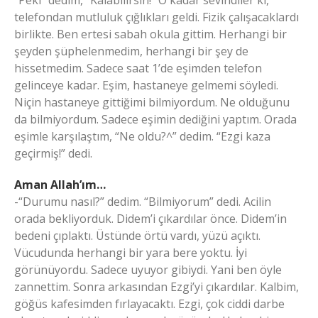
telefondan mutluluk çığlıkları geldi. Fizik çalışacaklardı
birlikte. Ben ertesi sabah okula gittim. Herhangi bir
şeyden şüphelenmedim, herhangi bir şey de
hissetmedim. Sadece saat 1’de eşimden telefon
gelinceye kadar. Eşim, hastaneye gelmemi söyledi.
Niçin hastaneye gittiğimi bilmiyordum. Ne olduğunu
da bilmiyordum. Sadece eşimin dediğini yaptım. Orada
eşimle karşılaştım, “Ne oldu?^” dedim. “Ezgi kaza
geçirmiş!” dedi.
Aman Allah’ım…
-“Durumu nasıl?” dedim. “Bilmiyorum” dedi. Acilin
orada bekliyorduk. Didem’i çıkardılar önce. Didem’in
bedeni çıplaktı. Üstünde örtü vardı, yüzü açıktı.
Vücudunda herhangi bir yara bere yoktu. İyi
görünüyordu. Sadece uyuyor gibiydi. Yani ben öyle
zannettim. Sonra arkasından Ezgi’yi çıkardılar. Kalbim,
göğüs kafesimden fırlayacaktı. Ezgi, çok ciddi darbe