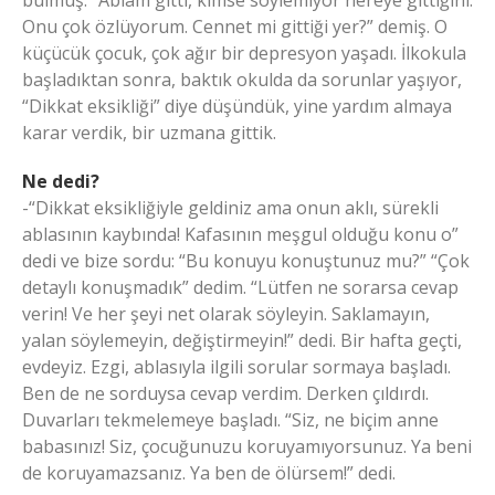
Onu çok özlüyorum. Cennet mi gittiği yer?” demiş. O
küçücük çocuk, çok ağır bir depresyon yaşadı. İlkokula
başladıktan sonra, baktık okulda da sorunlar yaşıyor,
“Dikkat eksikliği” diye düşündük, yine yardım almaya
karar verdik, bir uzmana gittik.
Ne dedi?
-“Dikkat eksikliğiyle geldiniz ama onun aklı, sürekli
ablasının kaybında! Kafasının meşgul olduğu konu o”
dedi ve bize sordu: “Bu konuyu konuştunuz mu?” “Çok
detaylı konuşmadık” dedim. “Lütfen ne sorarsa cevap
verin! Ve her şeyi net olarak söyleyin. Saklamayın,
yalan söylemeyin, değiştirmeyin!” dedi. Bir hafta geçti,
evdeyiz. Ezgi, ablasıyla ilgili sorular sormaya başladı.
Ben de ne sorduysa cevap verdim. Derken çıldırdı.
Duvarları tekmelemeye başladı. “Siz, ne biçim anne
babasınız! Siz, çocuğunuzu koruyamıyorsunuz. Ya beni
de koruyamazsanız. Ya ben de ölürsem!” dedi.