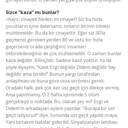
Sizce “kaza” mı bunlar?
-Hayır, cinayet! Neden mi cinayet? Siz bu hızla
çocukların içine dalarsanız, onların birinin ölmesi
muhtemeldir. Bu da bir cinayettir. Eğer siz 30’la
geçmeniz gereken yerden 80 ve üstü bir hızla
geçerseniz orada çarptığınız insanları
öldürebileceğiniz de çok muhtemeldir. O zaman bunlar
kaza değildir. Bilinçlidir. Sadece kasıt yoktur. Ya da
şöyle diyeyim, “Kasıt Ezgi değildir Didem değildir İlay
değildir ama biridir!” Bunun yargı tarafından
anlaşılması ve buna göre ceza verilmesi gerek.
Oradaki halk, pek çok kez üst geçit için dilekçe vermiş.
Ama yapılmamış. O 2 hafta içerisinde 5 ölüm
gerçekleşti o noktada. Bu, olacak şey mi? Ezgi ve
Didem’in arkadaşları eylem yaptılar. “Buraya bir üst
geçit istiyoruz!” diye. Sonunda üst geçit yapıldı oraya.
Yani birtakım hatalar giderildi. Sinyalizasyon lambası