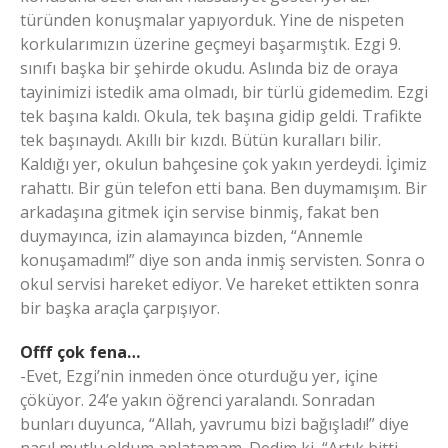
türünden konuşmalar yapıyorduk. Yine de nispeten
korkularımızın üzerine geçmeyi başarmıştık. Ezgi 9.
sınıfı başka bir şehirde okudu. Aslında biz de oraya
tayinimizi istedik ama olmadı, bir türlü gidemedim. Ezgi
tek başına kaldı. Okula, tek başına gidip geldi. Trafikte
tek başınaydı. Akıllı bir kızdı. Bütün kuralları bilir.
Kaldığı yer, okulun bahçesine çok yakın yerdeydi. İçimiz
rahattı. Bir gün telefon etti bana. Ben duymamışım. Bir
arkadaşına gitmek için servise binmiş, fakat ben
duymayınca, izin alamayınca bizden, “Annemle
konuşamadım!” diye son anda inmiş servisten. Sonra o
okul servisi hareket ediyor. Ve hareket ettikten sonra
bir başka araçla çarpışıyor.
Offf çok fena…
-Evet, Ezgi’nin inmeden önce oturduğu yer, içine
çöküyor. 24’e yakın öğrenci yaralandı. Sonradan
bunları duyunca, “Allah, yavrumu bizi bağışladı!” diye
nasıl mutlu oldum anlatamam. Dedim ki, “Artık bitti.