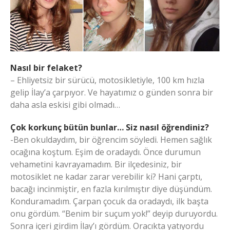
Nasıl bir felaket?
– Ehliyetsiz bir sürücü, motosikletiyle, 100 km hızla
gelip İlay’a çarpıyor. Ve hayatımız o günden sonra bir
daha asla eskisi gibi olmadı…
Çok korkunç bütün bunlar… Siz nasıl öğrendiniz?
-Ben okuldaydım, bir öğrencim söyledi. Hemen sağlık
ocağına koştum. Eşim de oradaydı. Önce durumun
vehametini kavrayamadım. Bir ilçedesiniz, bir
motosiklet ne kadar zarar verebilir ki? Hani çarptı,
bacağı incinmiştir, en fazla kırılmıştır diye düşündüm.
Konduramadım. Çarpan çocuk da oradaydı, ilk başta
onu gördüm. “Benim bir suçum yok!” deyip duruyordu.
Sonra içeri girdim İlay’ı gördüm. Oracıkta yatıyordu