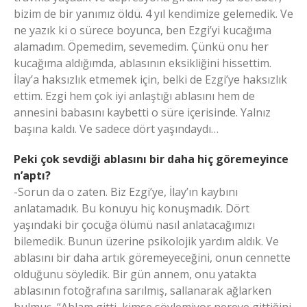
bizim de bir yanımız öldü. 4 yıl kendimize gelemedik. Ve
ne yazık ki o sürece boyunca, ben Ezgi’yi kucağıma
alamadım. Öpemedim, sevemedim. Çünkü onu her
kucağıma aldığımda, ablasının eksikliğini hissettim.
İlay’a haksızlık etmemek için, belki de Ezgi’ye haksızlık
ettim. Ezgi hem çok iyi anlaştığı ablasını hem de
annesini babasını kaybetti o süre içerisinde. Yalnız
başına kaldı. Ve sadece dört yaşındaydı…
Peki çok sevdiği ablasını bir daha hiç göremeyince
n’aptı?
-Sorun da o zaten. Biz Ezgi’ye, İlay’ın kaybını
anlatamadık. Bu konuyu hiç konuşmadık. Dört
yaşındaki bir çocuğa ölümü nasıl anlatacağımızı
bilemedik. Bunun üzerine psikolojik yardım aldık. Ve
ablasını bir daha artık göremeyeceğini, onun cennette
olduğunu söyledik. Bir gün annem, onu yatakta
ablasının fotoğrafına sarılmış, sallanarak ağlarken
bulmuş. “Ablam gitti, kimse söylemiyor nereye gittiğini.