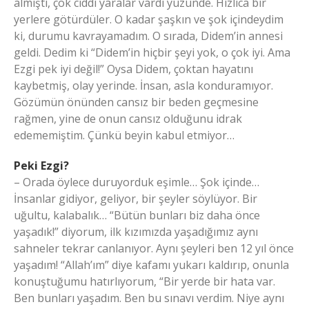
almıştı, çok ciddi yaralar vardı yüzünde. Hızlıca bir
yerlere götürdüler. O kadar şaşkın ve şok içindeydim
ki, durumu kavrayamadım. O sırada, Didem’in annesi
geldi. Dedim ki “Didem’in hiçbir şeyi yok, o çok iyi. Ama
Ezgi pek iyi değil!” Oysa Didem, çoktan hayatını
kaybetmiş, olay yerinde. İnsan, asla konduramıyor.
Gözümün önünden cansız bir beden geçmesine
rağmen, yine de onun cansız olduğunu idrak
edememiştim. Çünkü beyin kabul etmiyor…
Peki Ezgi?
– Orada öylece duruyorduk eşimle… Şok içinde…
İnsanlar gidiyor, geliyor, bir şeyler söylüyor. Bir
uğultu, kalabalık… “Bütün bunları biz daha önce
yaşadık!” diyorum, ilk kızımızda yaşadığımız aynı
sahneler tekrar canlanıyor. Aynı şeyleri ben 12 yıl önce
yaşadım! “Allah’ım” diye kafamı yukarı kaldırıp, onunla
konuştuğumu hatırlıyorum, “Bir yerde bir hata var.
Ben bunları yaşadım. Ben bu sınavı verdim. Niye aynı