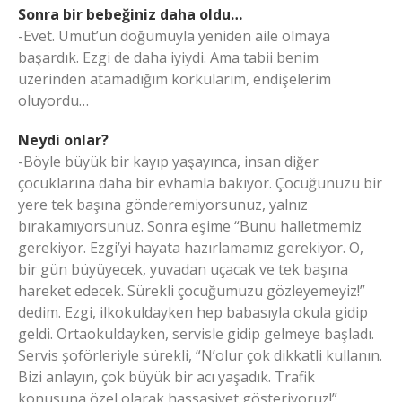
Sonra bir bebeğiniz daha oldu…
-Evet. Umut’un doğumuyla yeniden aile olmaya
başardık. Ezgi de daha iyiydi. Ama tabii benim
üzerinden atamadığım korkularım, endişelerim
oluyordu…
Neydi onlar?
-Böyle büyük bir kayıp yaşayınca, insan diğer
çocuklarına daha bir evhamla bakıyor. Çocuğunuzu bir
yere tek başına gönderemiyorsunuz, yalnız
bırakamıyorsunuz. Sonra eşime “Bunu halletmemiz
gerekiyor. Ezgi’yi hayata hazırlamamız gerekiyor. O,
bir gün büyüyecek, yuvadan uçacak ve tek başına
hareket edecek. Sürekli çocuğumuzu gözleyemeyiz!”
dedim. Ezgi, ilkokuldayken hep babasıyla okula gidip
geldi. Ortaokuldayken, servisle gidip gelmeye başladı.
Servis şoförleriyle sürekli, “N’olur çok dikkatli kullanın.
Bizi anlayın, çok büyük bir acı yaşadık. Trafik
konusuna özel olarak hassasiyet gösteriyoruz!”