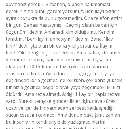
duymanız gerekir. Vicdanen, o başın kalkmaması
gerekir. Ama bunu göremiyorsunuz. Ben İlay’ı bizden
ayıran çocukta da bunu göremedim. Ona telefon ettim
bir gün. Babası hastaymış, “Geçmiş olsun baban için
üzgünüm” dedim. Anlamadı kim olduğumu. Kendimi
tanıttım, “Ben İlay’ın annesiyim!” dedim. Bana, “İlay
kim?” dedi. İşte o an bir daha yıkılıyorsunuz! İlay mı
kim? “Öldürdüğün çocuk!” dedim. Ama nafile, vicdanen
de bunun azabını, ıstırabını çekmiyorlar. Oysa sen,
okul vakti, 100 kilometre hızla okul çocuklarının
arasına daldın. Ezgi’yi öldüren çocuğu gelince, yaya
geçidinden 30’la geçmesi gerekirken, çok daha yüksek
bir hızla geçince, doğal olarak yaya geçidindeki iki kızı
öldürdü. Ama ceza almadı. Aldığı 14 ay bir hapis cezası
vardı. Sürekli temyize gönderdikleri için, dava süresi
uzadı ve içeride hiç yatmadan serbest kaldı. İşlediği
suçun cezasını çekmedi. Ama dönüp baktığınız zaman
bu insanların kendileriyle de yüzleşmediklerini
görüyorsunuz. O zaman yargıya çok büyük iş düşüyor.