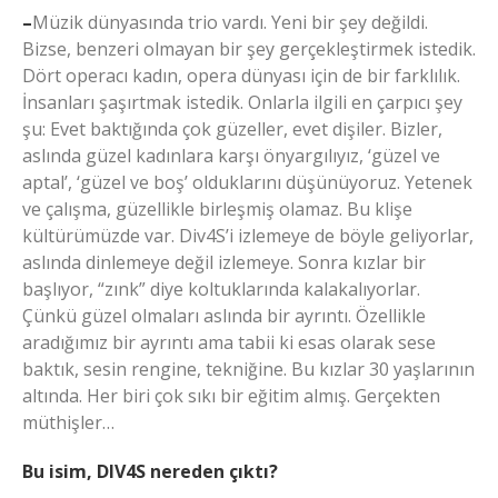
–
Müzik dünyasında trio vardı. Yeni bir şey değildi.
Bizse, benzeri olmayan bir şey gerçekleştirmek istedik.
Dört operacı kadın, opera dünyası için de bir farklılık.
İnsanları şaşırtmak istedik. Onlarla ilgili en çarpıcı şey
şu: Evet baktığında çok güzeller, evet dişiler. Bizler,
aslında güzel kadınlara karşı önyargılıyız, ‘güzel ve
aptal’, ‘güzel ve boş’ olduklarını düşünüyoruz. Yetenek
ve çalışma, güzellikle birleşmiş olamaz. Bu klişe
kültürümüzde var. Div4S’i izlemeye de böyle geliyorlar,
aslında dinlemeye değil izlemeye. Sonra kızlar bir
başlıyor, “zınk” diye koltuklarında kalakalıyorlar.
Çünkü güzel olmaları aslında bir ayrıntı. Özellikle
aradığımız bir ayrıntı ama tabii ki esas olarak sese
baktık, sesin rengine, tekniğine. Bu kızlar 30 yaşlarının
altında. Her biri çok sıkı bir eğitim almış. Gerçekten
müthişler…
Bu isim, DIV4S nereden çıktı?