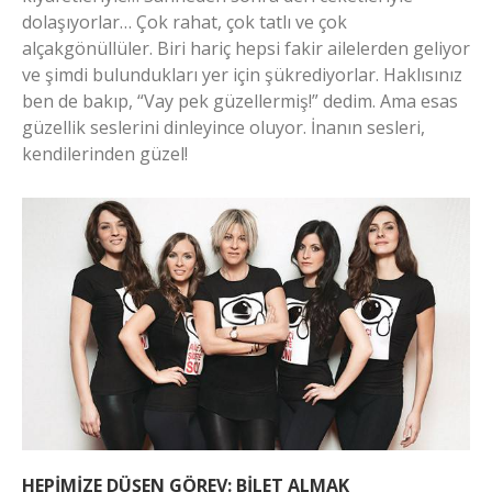
dolaşıyorlar… Çok rahat, çok tatlı ve çok
alçakgönüllüler. Biri hariç hepsi fakir ailelerden geliyor
ve şimdi bulundukları yer için şükrediyorlar. Haklısınız
ben de bakıp, “Vay pek güzellermiş!” dedim. Ama esas
güzellik seslerini dinleyince oluyor. İnanın sesleri,
kendilerinden güzel!
HEPİMİZE DÜŞEN GÖREV: BİLET ALMAK