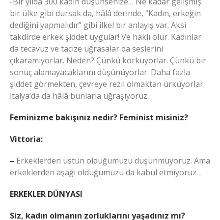
-Bir yılda 300 kadın düşünsenize… Ne kadar gelişmiş
bir ülke gibi dursak da, hâlâ derinde, “Kadın, erkeğin
dediğini yapmalıdır” gibi ilkel bir anlayış var. Aksi
takdirde erkek şiddet uygular! Ve haklı olur. Kadınlar
da tecavüz ve tacize uğrasalar da seslerini
çıkaramıyorlar. Neden? Çünkü korkuyorlar. Çünkü bir
sonuç alamayacaklarını düşünüyorlar. Daha fazla
şiddet görmekten, çevreye rezil olmaktan ürküyorlar.
İtalya’da da hâlâ bunlarla uğraşıyoruz…
Feminizme bakışınız nedir? Feminist misiniz?
Vittoria:
–
Erkeklerden üstün olduğumuzu düşünmüyoruz. Ama
erkeklerden aşağı olduğumuzu da kabul etmiyoruz…
ERKEKLER DÜNYASI
Siz, kadın olmanın zorluklarını yaşadınız mı?