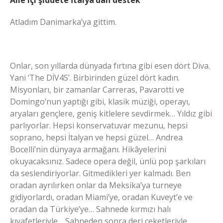
Aile içi şiddete İtalya’dan destek
Atladım Danimarka’ya gittim.
Onlar, son yıllarda dünyada fırtına gibi esen dört Diva.
Yani ‘The DİV4S’. Birbirinden güzel dört kadın.
Misyonları, bir zamanlar Carreras, Pavarotti ve
Domingo’nun yaptığı gibi, klasik müziği, operayı,
aryaları gençlere, geniş kitlelere sevdirmek… Yıldız gibi
parlıyorlar. Hepsi konservatuvar mezunu, hepsi
soprano, hepsi İtalyan ve hepsi güzel… Andrea
Bocelli’nin dünyaya armağanı. Hikâyelerini
okuyacaksınız. Sadece opera değil, ünlü pop şarkıları
da seslendiriyorlar. Gitmedikleri yer kalmadı. Ben
oradan ayrılırken onlar da Meksika’ya turneye
gidiyorlardı, oradan Miami’ye, oradan Kuveyt’e ve
oradan da Türkiye’ye… Sahnede kırmızı halı
kıyafetleriyle… Sahneden sonra deri ceketleriyle