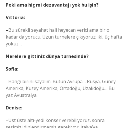
Peki ama hiç mi dezavantajı yok bu işin?
Vittoria:
–
Bu sürekli seyahat hali heyecan verici ama bir o
kadar da yorucu. Uzun turnelere çıkıyoruz; iki, üç hafta
yokuz…
Nerelere gittiniz dünya turnesinde?
Sofia:
–
Hangi birini sayalım. Bütün Avrupa… Rusya, Güney
Amerika, Kuzey Amerika, Ortadoğu, Uzakdoğu… Bu
yaz Avustralya.
Denise:
–
Üst üste altı-yedi konser verebiliyoruz, sonra
sesimizi dinlendirmemiz gerekiyor. İtalya’ya