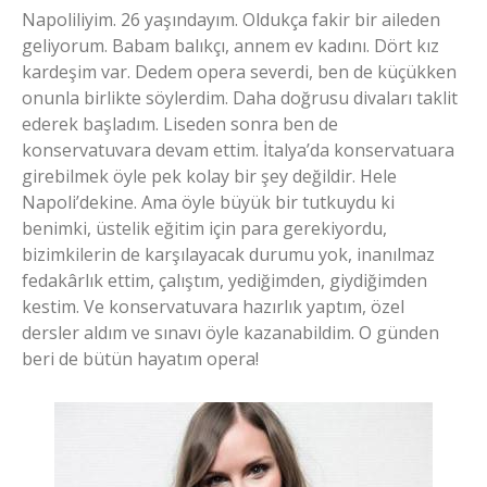
Napoliliyim. 26 yaşındayım. Oldukça fakir bir aileden
geliyorum. Babam balıkçı, annem ev kadını. Dört kız
kardeşim var. Dedem opera severdi, ben de küçükken
onunla birlikte söylerdim. Daha doğrusu divaları taklit
ederek başladım. Liseden sonra ben de
konservatuvara devam ettim. İtalya’da konservatuara
girebilmek öyle pek kolay bir şey değildir. Hele
Napoli’dekine. Ama öyle büyük bir tutkuydu ki
benimki, üstelik eğitim için para gerekiyordu,
bizimkilerin de karşılayacak durumu yok, inanılmaz
fedakârlık ettim, çalıştım, yediğimden, giydiğimden
kestim. Ve konservatuvara hazırlık yaptım, özel
dersler aldım ve sınavı öyle kazanabildim. O günden
beri de bütün hayatım opera!