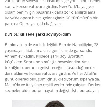
vardı, onun sayesinde klasik müziğe yöneldim. Liseden
sonra konservatuvara girdim. New York’ta yaşıyor
olsam benim için başarmak daha zor olabilirdi ama
İtalya’da opera bizim geleneğimiz. Kültürümüzün bir
parçası. Operaya aşkla bağlıyım…
DENISE: Kilisede şarkı söylüyordum
Benim ailem de varlıklı değildi. Ben de Napoliliyim, 28
yaşındayım. Babam cruise gemilerinde garsondu.
Annem ev kadını. Kilisede şarkı söylüyordum
küçükken. Sonra pop müziğe heveslendim. Ama
tekniğimi operanın geliştireceğini düşündüğüm özel
ders aldım ve konservatuvara girdim. Ve her Allah’ın
günü operacı olduğum için şükrediyorum. İspanya’da,
Malta’da ve İtalya’nın çeşitli yerlerinde çalıştım. Derken
seçmeler oldu, bütün hayatım değişti. İşte buradayım!