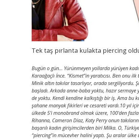
Tek taş pırlanta kulakta piercing old
Bugün o gün… Yürünmeyen yollarda yürüyen kadın 
Karaağaçlı İnce. “Kismet”in yaratıcısı. Ben onu ilk
Minik altın takılar tasarlıyor, orada sergiliyordu
başladı. Arkada anne-baba yoktu, hazır sermaye yo
de yoktu. Kendi kendine kalkıştığı bir iş. Ama bu kad
şahane manyak fikirleri ve cesareti vardı.10 yıl içi
ülkede 5’i monobrand olmak üzere, 100’den fazla 
Rihanna, Cameron Diaz, Katy Perry onun takılarını
başarılı kadın girişimcilerden biri Milka. O, Türki
“piercing”in mücevher halini yaptı. Şu aralar ülke 