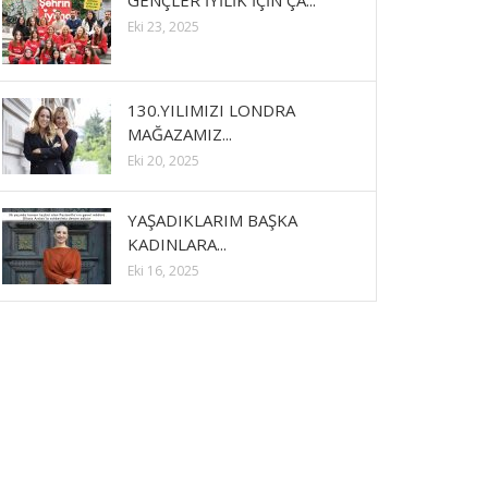
GENÇLER İYİLİK İÇİN ÇA...
Eki 23, 2025
130.YILIMIZI LONDRA
MAĞAZAMIZ...
Eki 20, 2025
YAŞADIKLARIM BAŞKA
KADINLARA...
Eki 16, 2025