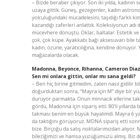
– Bizde beraber çıkıyor. Son iki yılda, kadının
uzaya gittik. Güneş, gezegenler, kadın astronot
yolculuğundaki mücadelesini, taşıdığı farklı kimli
kazandığı zaferleri anlattık. Koleksiyonun adı d
mücevhere dönüştü. Oklar, baltalar. Estetik ve 
çok, çok küpe. Ayakkabı bağı aksesuvarı bile t
kadın, özüne, yaratıcılığına, kendine dönüyor. 
mağazalarda olacak.
Madonna, Beyonce, Rihanna, Cameron Diaz, 
Sen mi onlara gittin, onlar mı sana geldi?
– Ben hiç birine gitmedim, zaten nasıl gidilir 
doğurduktan sonra, “Mayra için M” diye bir yüz
duruyor parmakta. Onun minnacık ellerine takt
gördü, Madonna için sipariş etti. 80’li yıllar
takması benim en büyük hayalimdi. Mayra 6 ya
da taktığını görüyoruz. MDNA sipariş etti sonra.
bize. Birçoğu da satış noktalarımızdan alıyo
bileziğimizi ve hamsa yüzüğümüzü almış. Biz 