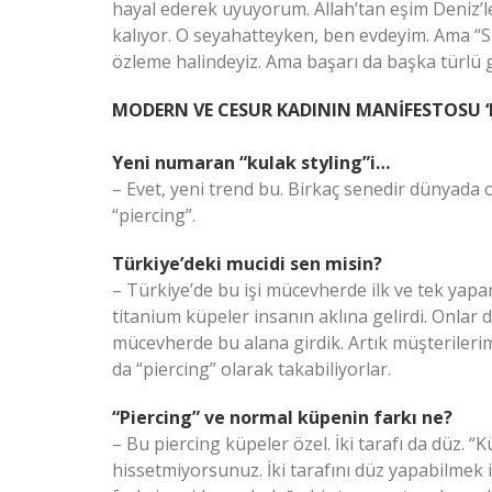
hayal ederek uyuyorum. Allah’tan eşim Deniz’le
kalıyor. O seyahatteyken, ben evdeyim. Ama “
özleme halindeyiz. Ama başarı da başka türlü
MODERN VE CESUR KADININ MANİFESTOSU ‘
Yeni numaran “kulak styling”i…
– Evet, yeni trend bu. Birkaç senedir dünyada
“piercing”.
Türkiye’deki mucidi sen misin?
– Türkiye’de bu işi mücevherde ilk ve tek yapan
titanium küpeler insanın aklına gelirdi. Onlar 
mücevherde bu alana girdik. Artık müşterilerimi
da “piercing” olarak takabiliyorlar.
“Piercing” ve normal küpenin farkı ne?
– Bu piercing küpeler özel. İki tarafı da düz. 
hissetmiyorsunuz. İki tarafını düz yapabilmek i