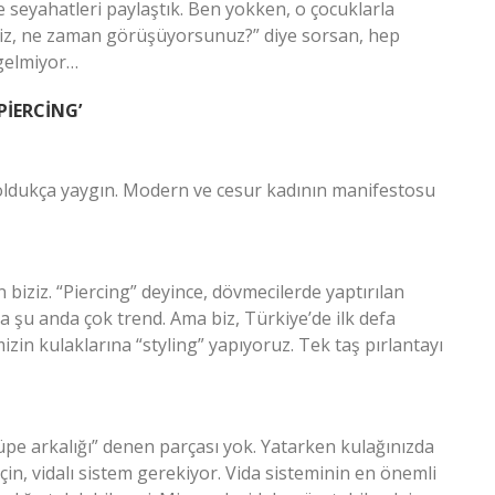
 seyahatleri paylaştık. Ben yokken, o çocuklarla
Siz, ne zaman görüşüyorsunuz?” diye sorsan, hep
 gelmiyor…
PİERCİNG’
 oldukça yaygın. Modern ve cesur kadının manifestosu
 biziz. “Piercing” deyince, dövmecilerde yaptırılan
da şu anda çok trend. Ama biz, Türkiye’de ilk defa
zin kulaklarına “styling” yapıyoruz. Tek taş pırlantayı
“Küpe arkalığı” denen parçası yok. Yatarken kulağınızda
çin, vidalı sistem gerekiyor. Vida sisteminin en önemli