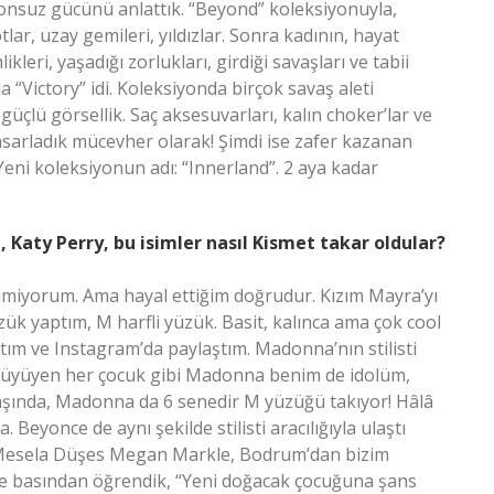
 sonsuz gücünü anlattık. “Beyond” koleksiyonuyla,
lar, uzay gemileri, yıldızlar. Sonra kadının, hayat
kleri, yaşadığı zorlukları, girdiği savaşları ve tabii
a “Victory” idi. Koleksiyonda birçok savaş aleti
güçlü görsellik. Saç aksesuvarları, kalın choker’lar ve
asarladık mücevher olarak! Şimdi ise zafer kazanan
Yeni koleksiyonun adı: “Innerland”. 2 aya kadar
Katy Perry, bu isimler nasıl Kismet takar oldular?
bilmiyorum. Ama hayal ettiğim doğrudur. Kızım Mayra’yı
ük yaptım, M harfli yüzük. Basit, kalınca ama çok cool
ım ve Instagram’da paylaştım. Madonna’nın stilisti
da büyüyen her çocuk gibi Madonna benim de idolüm,
şında, Madonna da 6 senedir M yüzüğü takıyor! Hâlâ
 Beyonce de aynı şekilde stilisti aracılığıyla ulaştı
r. Mesela Düşes Megan Markle, Bodrum’dan bizim
de basından öğrendik, “Yeni doğacak çocuğuna şans