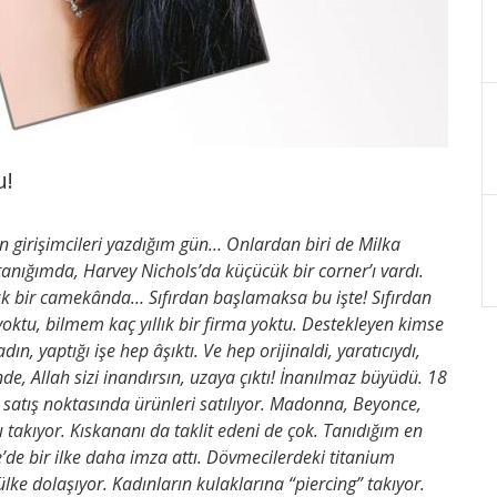
u!
girişimcileri yazdığım gün… Onlardan biri de Milka
 tanığımda, Harvey Nichols’da küçücük bir corner’ı vardı.
. Şık bir camekânda… Sıfırdan başlamaksa bu işte! Sıfırdan
ktu, bilmem kaç yıllık bir firma yoktu. Destekleyen kimse
ın, yaptığı işe hep âşıktı. Ve hep orijinaldi, yaratıcıydı,
nde, Allah sizi inandırsın, uzaya çıktı! İnanılmaz büyüdü. 18
satış noktasında ürünleri satılıyor. Madonna, Beyonce,
 takıyor. Kıskananı da taklit edeni de çok. Tanıdığım en
ye’de bir ilke daha imza attı. Dövmecilerdeki titanium
ülke dolaşıyor. Kadınların kulaklarına “piercing” takıyor.