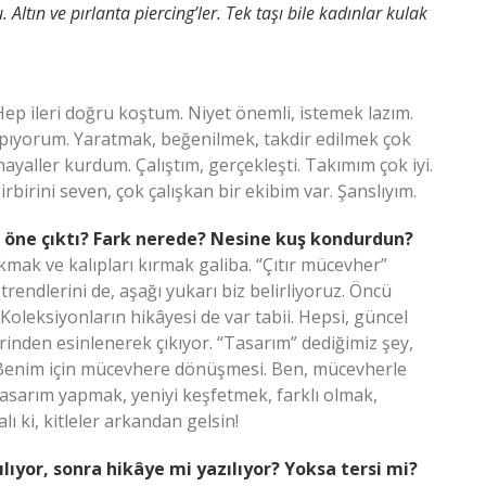
 Altın ve pırlanta piercing’ler. Tek taşı bile kadınlar kulak
 Hep ileri doğru koştum. Niyet önemli, istemek lazım.
yapıyorum. Yaratmak, beğenilmek, takdir edilmek çok
ayaller kurdum. Çalıştım, gerçekleşti. Takımım çok iyi.
irbirini seven, çok çalışkan bir ekibim var. Şanslıyım.
r öne çıktı? Fark nerede? Nesine kuş kondurdun?
mak ve kalıpları kırmak galiba. “Çıtır mücevher”
trendlerini de, aşağı yukarı biz belirliyoruz. Öncü
. Koleksiyonların hikâyesi de var tabii. Hepsi, güncel
inden esinlenerek çıkıyor. “Tasarım” dediğimiz şey,
Benim için mücevhere dönüşmesi. Ben, mücevherle
tasarım yapmak, yeniyi keşfetmek, farklı olmak,
 ki, kitleler arkandan gelsin!
ılıyor, sonra hikâye mi yazılıyor? Yoksa tersi mi?