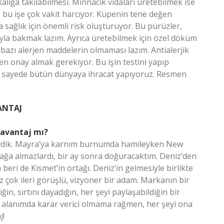
alığa takılabilmesi. Minnacık vidaları üretebilmek ise
ız bu işe çok vakit harcıyor. Küpenin tene değen
 sağlık için önemli risk oluşturuyor. Bu pürüzler,
la bakmak lazım. Ayrıca üretebilmek için özel döküm
 bazı alerjen maddelerin olmaması lazım. Antialerjik
den onay almak gerekiyor. Bu işin testini yapıp
Bu sayede bütün dünyaya ihracat yapıyoruz. Resmen
ANTAJ
zavantaj mı?
sevdik. Mayra’ya karnım burnumda hamileyken New
çağa almazlardı, bir ay sonra doğuracaktım. Deniz’den
beri de Kismet’in ortağı. Deniz’in gelmesiyle birlikte
iz çok ileri görüşlü, vizyoner bir adam. Markanın bir
n, sırtını dayadığın, her şeyi paylaşabildiğin bir
 alanımda karar verici olmama rağmen, her şeyi ona
j!