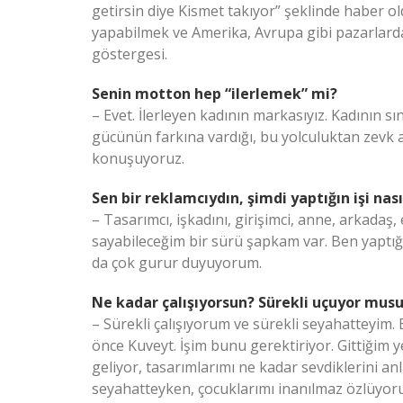
getirsin diye Kismet takıyor” şeklinde haber o
yapabilmek ve Amerika, Avrupa gibi pazarlarda
göstergesi.
Senin motton hep “ilerlemek” mi?
– Evet. İlerleyen kadının markasıyız. Kadının s
gücünün farkına vardığı, bu yolculuktan zevk al
konuşuyoruz.
Sen bir reklamcıydın, şimdi yaptığın işi na
– Tasarımcı, işkadını, girişimci, anne, arkadaş, 
sayabileceğim bir sürü şapkam var. Ben yaptığ
da çok gurur duyuyorum.
Ne kadar çalışıyorsun? Sürekli uçuyor musun
– Sürekli çalışıyorum ve sürekli seyahatteyim
önce Kuveyt. İşim bunu gerektiriyor. Gittiğim 
geliyor, tasarımlarımı ne kadar sevdiklerini an
seyahatteyken, çocuklarımı inanılmaz özlüyoru