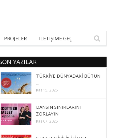
PROJELER
İLETİŞİME GEÇ
SON YAZILAR
TÜRKİYE DÜNYADAKİ BÜTÜN
...
Kas 15, 2025
DANSIN SINIRLARINI
ZORLAYIN
Kas 07, 2025