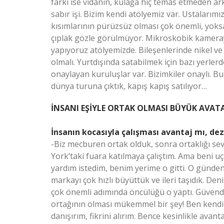
farkı ise vidanın, kulağa hiç temas etmeden ark
sabır işi. Bizim kendi atölyemiz var. Ustalarım
kısımlarının pürüzsüz olması çok önemli, yoksa
çıplak gözle görülmüyor. Mikroskobik kameray
yapıyoruz atölyemizde. Bileşenlerinde nikel ve
olmalı. Yurtdışında satabilmek için bazı yerler
onaylayan kuruluşlar var. Bizimkiler onaylı. 
dünya turuna çıktık, kapış kapış satılıyor…
İNSANI EŞİYLE ORTAK OLMASI BÜYÜK AVAT
İnsanın kocasıyla çalışması avantaj mı, de
-Biz mecburen ortak olduk, sonra ortaklığı 
York’taki fuara katılmaya çalıştım. Ama beni u
yardım istedim, benim yerime o gitti. O günden 
markayı çok hızlı büyüttük ve ileri taşıdık. Den
çok önemli adımında öncülüğü o yaptı. Güvendiği
ortağının olması mükemmel bir şey! Ben kendi
danışırım, fikrini alırım. Bence kesinlikle avanta