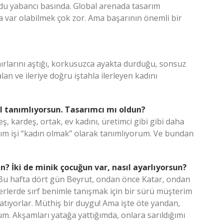
ldu yabancı basında. Global arenada tasarım
 var olabilmek çok zor. Ama başarının önemli bir
ınırlarını aştığı, korkusuzca ayakta durduğu, sonsuz
an ve ileriye doğru iştahla ilerleyen kadını
sıl tanımlıyorsun. Tasarımcı mı oldun?
eş, kardeş, ortak, ev kadını, üretimci gibi gibi daha
ım işi “kadın olmak” olarak tanımlıyorum. Ve bundan
? İki de minik çocuğun var, nasıl ayarlıyorsun?
. Bu hafta dört gün Beyrut, ondan önce Katar, ondan
yerlerde sırf benimle tanışmak için bir sürü müşterim
latıyorlar. Müthiş bir duygu! Ama işte öte yandan,
m. Akşamları yatağa yattığımda, onlara sarıldığımı