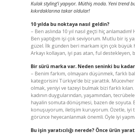
Kulak styling’i yapıyor. Müthiş moda. Yeni trend bu.
kıkırdaklarına takar oldular!
10 yılda bu noktaya nasıl geldin?
– Ben aslında 10 yıl nasıl geçti hiç anlamadım!
Ben yaptığım işi çok seviyorum. Mutlu bir iş 
güzel. İlk günden beri markam için çok büyük h
Arkayı kollayan, iyi pas atan, ful destekleyen, b
Bir sürü marka var. Neden seninki bu kada
– Benim farkım, olmayanı düşünmek, farklı bak
kategorisini Türkiye’de biz yarattık. Mücevher 
olmak, yeniyi ve tazeyi bulmak bizi farklı kılan
kadının duygularından, yaşamından, tecrübeler
hayalin somuta dönüşmesi, bazen de soyuta. 
konuşuyorum, iletişim kuruyorum. Özetle, iyi 
görünce heyecanlanmak önemli. Öyle iyi yapmalı
Bu işin yaratıcılığı nerede? Önce ürün yarat