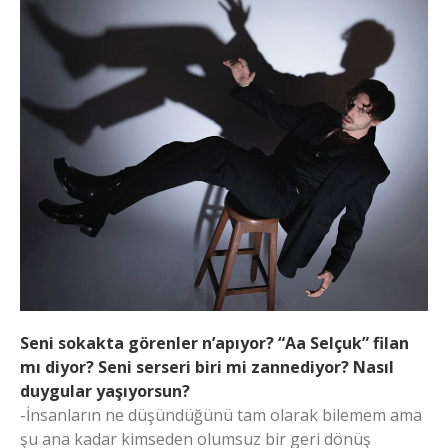
Seni sokakta görenler n’apıyor? “Aa Selçuk” filan
mı diyor? Seni serseri biri mi zannediyor? Nasıl
duygular yaşıyorsun?
-İnsanların ne düşündüğünü tam olarak bilemem ama
şu ana kadar kimseden olumsuz bir geri dönüş