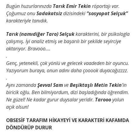
Bugün huzurlarınızda
Tarık Emir Tekin
röportajı var.
Çoğumuz onu
Sadakatsiz
dizisindeki
“sosyopat Selçuk”
karakteriyle tanıdık.
Tarık (namıdiğer Taro)
Selçuk
karakterini, bir psikologla
çalışmış. İyi analiz etmiş ve başarılı bir şekilde seyirciye
aktarıyor. Bravooo….
.
Genç, yetenekli, çok yönlü ve gelecek vaadeden bir oyuncu.
Yazıyorum buraya, onun adını daha çooook duyacağızzzz.
.
Aynı zamanda
Şevval Sam
ve
Beşiktaşlı Metin Tekin
’in
biricik oğlu. Ben bilmiyordum, dizi başladığında öğrendim.
Ne güzel! Ne kadar gurur duysalar yeridir.
Tarooo
yolun
açık olsun!
OBSESİF TARAFIM
HİKAYEYİ VE KARAKTERİ KAFAMDA
DÖNDÜRÜP DURUR