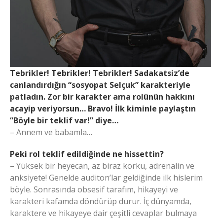
Tebrikler! Tebrikler! Tebrikler! Sadakatsiz’de
canlandırdığın “sosyopat Selçuk” karakteriyle
patladın. Zor bir karakter ama rolünün hakkını
acayip veriyorsun… Bravo! İlk kiminle paylaştın
“Böyle bir teklif var!” diye…
– Annem ve babamla…
Peki rol teklif edildiğinde ne hissettin?
– Yüksek bir heyecan, az biraz korku, adrenalin ve
anksiyete! Genelde auditon’lar geldiğinde ilk hislerim
böyle. Sonrasında obsesif tarafım, hikayeyi ve
karakteri kafamda döndürüp durur. İç dünyamda,
karaktere ve hikayeye dair çeşitli cevaplar bulmaya