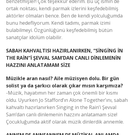
benzetmişler! Çok teşekkür ederim. Bu üç ismin de
ortak noktası, kendi parmak izlerini keşfedebilmiş
aktörler olmaları bence. Ben de kendi yolculuğumda
bunu hedefliyorum. Kendi tadımı, parmak izimi
bulabilmeyi. Özgünlüğünü keşfedebilmiş bütün
sanatçılar idolüm olabilir.
SABAH KAHVALTISI HAZIRLANIRKEN, “SİNGİNG İN
THE RAİN”İ ŞEVVAL SAM’DAN CANLI DİNLEMENİN
HAZZINI ANLATAMAM SİZE
Müzikle aran nasıl? Aile müzisyen dolu. Bir gün
solist ya da şarkıcı olarak çıkar mısın karşımıza?
-Müzik, hayatımın her zaman çok önemli bir kısmı
oldu. Uyurken Jo Stafford’ın Alone Together’ını, sabah
kahvaltı hazırlanırken Singing in the Rain’i Şevval
Sam’dan canlı dinlemenin hazzını anlatamam size!
Çocukluğumda aktif olarak müzik dinlerdik annemle.