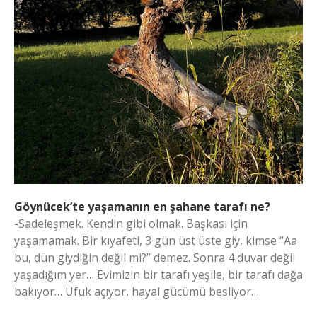
Göynücek’te yaşamanın en şahane tarafı ne?
-Sadeleşmek. Kendin gibi olmak. Başkası için
yaşamamak. Bir kıyafeti, 3 gün üst üste giy, kimse “Aa
bu, dün giydiğin değil mi?” demez. Sonra 4 duvar değil
yaşadığım yer… Evimizin bir tarafı yeşile, bir tarafı dağa
bakıyor… Ufuk açıyor, hayal gücümü besliyor…