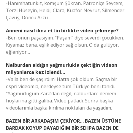
-Hanımhatunkız, komşum Şükran, Patroniçe Seycem,
Terzi Hüseyin, Heidi, Clara, Kuaför Nevruz, Silmender
Çavuş, Doncu Arzu…
Anneni nasıl ikna ettin birlikte video çekmeye?
-Ben onun paşasıyım. “Paşam” diye severdi çocukken.
Kıyamaz bana, eşlik ediyor sağ olsun. O da gülüyor,
eğleniyor…
Nalburdan aldığın yağmurlukla çektiğin videon
milyonlarca kez izlendi…
-Valla ben de şaşırdım! Hatta şok oldum. Saçma bir
espri videomla, nerdeyse tüm Türkiye beni tanıdı.
“Yağmurluğum Zara’dan değil, nalburdan” demem
hoşlarına gitti galiba. Video patladı. Sonra başka
videolarımla başka kırılma noktaları da yaşadım.
BAZEN BİR ARKADAŞIM ÇEKİYOR… BAZEN ÜSTÜNE
BARDAK KOYUP DAYADIĞIM BİR SEHPA BAZEN DE