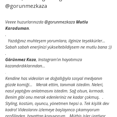
@gorunmezkaza
Veeee huzurlarınızda
@gorunmezkaza
Mutlu
Karaduman
.
.
Yazdığınız muhteşem yorumlara, ilginize teşekkürler…
Sabah sabah enerjinizi yükseltebildiysem ne mutlu bana :))
.
Görünmez Kaza
, Instagram’ın hayatımıza
kazandırdıklarından…
.
Kendine has videoları ve doğallığıyla sosyal medyanın
gözde komiği…
Merak ettim, tanımak istedim. Neleri,
nasıl yaptığını anlatmasını istedim. Sağ olsun, kırmadı.
Benim gibi onu merak edenleriniz ne kadar çokmuş. .
Styling, kostüm, oyuncu, yönetmen hepsi o. Tek kişilik dev
kadro! Videolarını izlemeye başlayınca çıkamıyorum
profilinden, hayattan kopuyorum… Müthiş işler üretiyor….