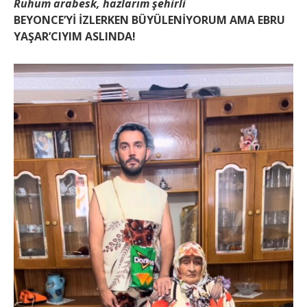
Ruhum arabesk, hazlarım şehirli
BEYONCE’Yİ İZLERKEN BÜYÜLENİYORUM AMA EBRU
YAŞAR’CIYIM ASLINDA!