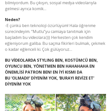
bilmiyordum. Bu çıkışın, sosyal medya videolarıyla
gelmesi ayrıca komik…
Neden?
-E çünkü ben teknoloji özürlüyüm! Hala öğrenme
sürecindeyim. “Mutlu”yu camiaya tanıtmak için
başladım bu videolara:))) Herkesten çok kendim
eğleniyorum galiba. Bu saçma fikirleri bulmak, çekmek
o kadar eğlenceli ki. Çok gülüyoruz…
BU VİDEOLARDA STYLING BEN, KOSTÜMCÜ BEN,
OYUNCU BEN, YÖNETMEN BEN HAHAHAHA EN
ÖNEMLİSİ PATRON BEN! EN İYİ KISMI DA
BU
‘OLMADI!’ DİYENİM YOK, ‘BURAYI REVİZE ET’
DİYENİM YOK