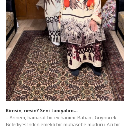
Kimsin, nesin? Seni tanıyalım…
– Annem, hamarat bir ev hanımı. Babam, Göynücek
Belediyesi’nden emekli bir muhasebe müdürü. Acı bir