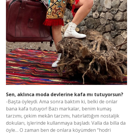
Sen, aklınca moda devlerine kafa mı tutuyorsun?
-Başta öyleydi. Ama sonra baktım ki, belki de onlar
bana kafa tutuyor! Bazı markalar, benim kumaş
tarzımı, çekim mekân tarzımı, hatırlattığım nostaljik
dokuları, işlerinde kullanmaya başladı. Valla da billa da
öyle… O zaman ben de onlara köyümden “hodri