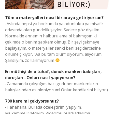
Tüm o materyalleri nasıl bir araya getiriyorsun?
-Aslında hepsi ya bodrumda ya odunlukta ya misafir
odasında olan gündelik şeyler. Sadece göz diyelim.
Normalde annemin halburu ama bi bakmışsın ki
çekimde o benim şapkam olmuş. Bir şeyi çekmeye
başlayayım, o materyaller sanki beni seç dercesine
önüme çıkıyor. “Aa bu tam olur!” diyorum, alıyorum.
Şanslıyım, zorlanmıyorum
En müthişi de o tuhaf, donuk manken bakışları,
duruşları.. Onları nasıl yapıyorsun?
-Zamanında çalıştığım bazı gudubet mankenlerin
bakışlarından esinleniyorum! Onlar kendilerini biliyor:)
700 kere mi çekiyorsunuz?
-Hahahaha. Burada özeleştirimi yapıyım.
Mükemmelliyetçiyim. Videomu bi arkadaşıma