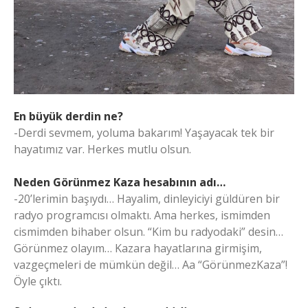
En büyük derdin ne?
-Derdi sevmem, yoluma bakarım! Yaşayacak tek bir
hayatımız var. Herkes mutlu olsun.
Neden Görünmez Kaza hesabının adı…
-20’lerimin başıydı… Hayalim, dinleyiciyi güldüren bir
radyo programcısı olmaktı. Ama herkes, ismimden
cismimden bihaber olsun. “Kim bu radyodaki” desin…
Görünmez olayım… Kazara hayatlarına girmişim,
vazgeçmeleri de mümkün değil… Aa “GörünmezKaza”!
Öyle çıktı.