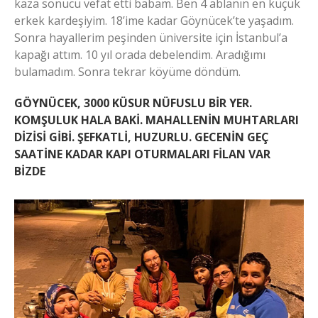
kaza sonucu vefat etti babam. Ben 4 ablanın en küçük
erkek kardeşiyim. 18’ime kadar Göynücek’te yaşadım.
Sonra hayallerim peşinden üniversite için İstanbul’a
kapağı attım. 10 yıl orada debelendim. Aradığımı
bulamadım. Sonra tekrar köyüme döndüm.
GÖYNÜCEK, 3000 KÜSUR NÜFUSLU BİR YER.
KOMŞULUK HALA BAKİ. MAHALLENİN MUHTARLARI
DİZİSİ GİBİ. ŞEFKATLİ, HUZURLU. GECENİN GEÇ
SAATİNE KADAR KAPI OTURMALARI FİLAN VAR
BİZDE