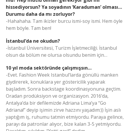
hissediyorsun? Ya soyadının ‘Karaduman’ olması…
Durumu daha da mı zorluyor?
-Hahahaha. Tam ikizler burcu ismi-soy ismi. Hem öyle
hem böyle. Tam ben!
İstanbul’da ne okudun?
-İstanbul Üniversitesi, Turizm İşletmeciliği. İstanbul
olsun da bölüm ne olursa olsundu benim için…
10 yıl moda sektöründe çalışmışsın…
-Evet. Fashion Week Istanbul’larda gönüllü manken
giydirerek, konuklara yer göstericilik yaparak
başladım. Sonra backstage koordinasyonuna geçtim.
Oradan prodüksiyon ve organizasyon. 2016’da,
Antalya’da bir defilemizde Adriana Lima’ya “Go
Adriana!” deyip işimin zirve hazzını yaşadım:)) İşin aslı
yaptığım iş, ruhumu tatmin etmiyordu. Paraya gelince,
parayı da patronlar alıyor, bize kalan 3-5 yetmiyordu.
Daraldım, sıkıldım. “Yetti gari!” dedim.