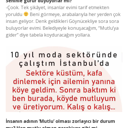
Seninle gurur duyuyorlar mı?
-Çook. Tek şikâyet, insanlar evimi tarif etmekten
yoruldu
Beni görmeye, arabalarıyla her yerden çok
insan geliyor. Denk geldikleri Göynücekliye sora sora
buluyorlar evimi. Belediyeyle konuşacağım, “Mutlu’ya
gider” diye tabela koyduracağım yollara.
İnsanın adının ‘Mutlu’ olması zorlayıcı bir durum
mu? Hep mutlu olman gerekiyor gibi mi