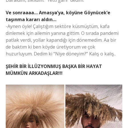
Ve sonraaaa… Amasya’ya, köyüne Göynücek’e
taşınma kararı aldın…
-Aynen öyle! Çalıştığım sektöre küsmüştüm, kafa
dinlemek için ailemin yanına gittim. O sırada pandemi
patlak verdi, yollar kapandığı için dönemedim. Aa bir
de baktım ki ben köyde üretiyorum ve çok
huzurluyum. Dedim ki “Niye döneyim?” Kalış o kalış..
ŞEHİR BİR İLLÜZYONMUŞ BAŞKA BİR HAYAT
MÜMKÜN ARKADAŞLAR!!!