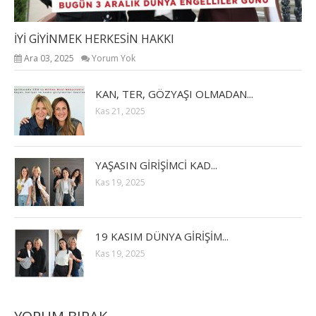
İYİ GİYİNMEK HERKESİN HAKKI
Ara 03, 2025
Yorum Yok
KAN, TER, GÖZYAŞI OLMADAN...
Kas 21, 2025
YAŞASIN GİRİŞİMCİ KAD...
Kas 19, 2025
19 KASIM DÜNYA GİRİŞİM...
Kas 19, 2025