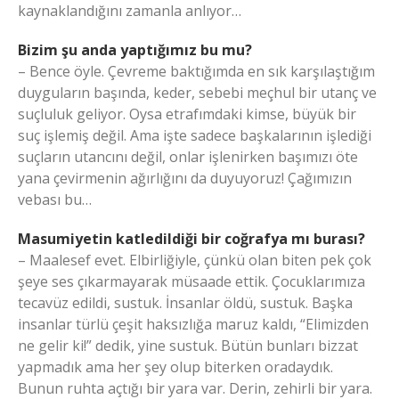
kaynaklandığını zamanla anlıyor…
Bizim şu anda yaptığımız bu mu?
– Bence öyle. Çevreme baktığımda en sık karşılaştığım
duyguların başında, keder, sebebi meçhul bir utanç ve
suçluluk geliyor. Oysa etrafımdaki kimse, büyük bir
suç işlemiş değil. Ama işte sadece başkalarının işlediği
suçların utancını değil, onlar işlenirken başımızı öte
yana çevirmenin ağırlığını da duyuyoruz! Çağımızın
vebası bu…
Masumiyetin katledildiği bir coğrafya mı burası?
– Maalesef evet. Elbirliğiyle, çünkü olan biten pek çok
şeye ses çıkarmayarak müsaade ettik. Çocuklarımıza
tecavüz edildi, sustuk. İnsanlar öldü, sustuk. Başka
insanlar türlü çeşit haksızlığa maruz kaldı, “Elimizden
ne gelir ki!” dedik, yine sustuk. Bütün bunları bizzat
yapmadık ama her şey olup biterken oradaydık.
Bunun ruhta açtığı bir yara var. Derin, zehirli bir yara.