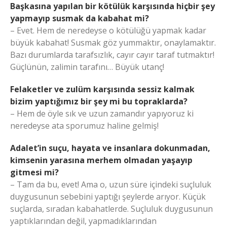
Başkasına yapılan bir kötülük karşısında hiçbir şey
yapmayıp susmak da kabahat mi?
– Evet. Hem de neredeyse o kötülüğü yapmak kadar
büyük kabahat! Susmak göz yummaktır, onaylamaktır.
Bazı durumlarda tarafsızlık, cayır cayır taraf tutmaktır!
Güçlünün, zalimin tarafını… Büyük utanç!
Felaketler ve zulüm karşısında sessiz kalmak
bizim yaptığımız bir şey mi bu topraklarda?
– Hem de öyle sık ve uzun zamandır yapıyoruz ki
neredeyse ata sporumuz haline gelmiş!
Adalet’in suçu, hayata ve insanlara dokunmadan,
kimsenin yarasına merhem olmadan yaşayıp
gitmesi mi?
– Tam da bu, evet! Ama o, uzun süre içindeki suçluluk
duygusunun sebebini yaptığı şeylerde arıyor. Küçük
suçlarda, sıradan kabahatlerde. Suçluluk duygusunun
yaptıklarından değil, yapmadıklarından