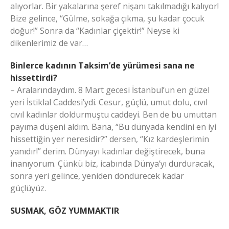
alıyorlar. Bir yakalarına şeref nişanı takılmadığı kalıyor!
Bize gelince, “Gülme, sokağa çıkma, şu kadar çocuk
doğur!” Sonra da “Kadınlar çiçektir!” Neyse ki
dikenlerimiz de var…
Binlerce kadının Taksim’de yürümesi sana ne
hissettirdi?
– Aralarındaydım. 8 Mart gecesi İstanbul’un en güzel
yeri İstiklal Caddesi’ydi. Cesur, güçlü, umut dolu, cıvıl
cıvıl kadınlar doldurmuştu caddeyi. Ben de bu umuttan
payıma düşeni aldım. Bana, “Bu dünyada kendini en iyi
hissettiğin yer neresidir?” dersen, “Kız kardeşlerimin
yanıdır!” derim. Dünyayı kadınlar değiştirecek, buna
inanıyorum. Çünkü biz, icabında Dünya’yı durduracak,
sonra yeri gelince, yeniden döndürecek kadar
güçlüyüz.
SUSMAK, GÖZ YUMMAKTIR