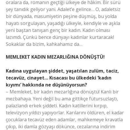
oralara da, romanın geçtiği ülkeye de hâkim. Bir sürü
şey tanıdık geliyor yani. Adalet’e gelince… O, adaletsiz
bir dünyada, masumiyetin peşine düşmüş, bu yolda
hayatı sorgulayan, yaşadığı ülkeyle, kendiyle ve aşkla
yeni baştan tanışan genç bir kadın. Kadın olması
lazımdı. Çünkü bence dünyayı kadınlar kurtaracak!
Sokaklar da bizim, kahkahamız da…
MEMLEKET KADIN MEZARLIĞINA DÖNÜŞTÜ!
Kadına uygulayan şiddet, yaşatılan zulüm, taciz,
tecavüz, cinayet… Kısacası bu ülkedeki ‘kadın
kıyımı’ hakkında ne düşünüyorsun?
– Memleket, bir kadın mezarlığına dönüştü! Kanlı bir
mezbahaya. Yeni değil bu ama gittikçe fütursuzlaştı,
palazlandı erkek şiddeti. Kadın katillerini kırpıp,
televizyon yıldızı yapıyorlar. Karılarını öldüren, el kadar
çocuklara tecavüz eden adamlar, mahkemeye kravatla
çıkıp, iki damla gözyaşı dökünce, cezalarına indirim