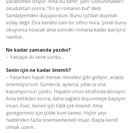
yazabilmek istiyor. Ama bu sefer, yani ‘Dokunmadan’ı
okuduktan sonra, “En iyi romanın bu!” dedi.
Sandalyemden düşüyordum. Bunu Işıl’dan duymak
kolay değil. Zira kendisi tam bir sıfırcı hoca. Şimdi bunu
okuyunca kızacak ama sonraki romana kadar barışırız
nasılsa…
Ne kadar zamanda yazdın?
– Yaklaşık iki sene sürdü…
Senin için ne kadar önemli?
– Yazarken hayat memat meselesi gibi geliyor, acayip
önemsiyorsun. Günlerce, aylarca, yıllarca ona
kapanıyorsun çünkü. Hayatın onun etrafında dönüyor.
Ama bittikten sonra, daha sağlıklı düşünmeye başlıyor
insan. Evet, benim için hâlâ çok önemli. Ama
gezegenimiz için çölde kum tanesi. Hiçbir şeyi
haddinden fazla önemsememeli insan. Başta kendi
olmak üzere…