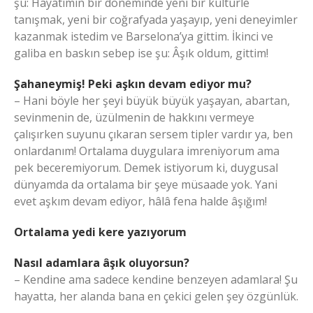
şu: Hayatımın bir döneminde yeni bir kültürle
tanışmak, yeni bir coğrafyada yaşayıp, yeni deneyimler
kazanmak istedim ve Barselona’ya gittim. İkinci ve
galiba en baskın sebep ise şu: Âşık oldum, gittim!
Şahaneymiş! Peki aşkın devam ediyor mu?
– Hani böyle her şeyi büyük büyük yaşayan, abartan,
sevinmenin de, üzülmenin de hakkını vermeye
çalışırken suyunu çıkaran sersem tipler vardır ya, ben
onlardanım! Ortalama duygulara imreniyorum ama
pek beceremiyorum. Demek istiyorum ki, duygusal
dünyamda da ortalama bir şeye müsaade yok. Yani
evet aşkım devam ediyor, hâlâ fena halde âşığım!
Ortalama yedi kere yazıyorum
Nasıl adamlara âşık oluyorsun?
– Kendine ama sadece kendine benzeyen adamlara! Şu
hayatta, her alanda bana en çekici gelen şey özgünlük.