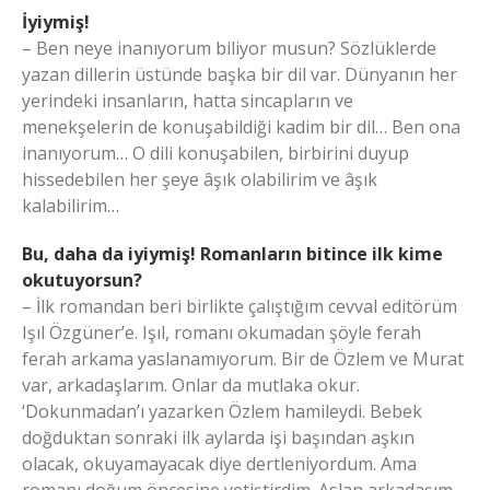
İyiymiş!
– Ben neye inanıyorum biliyor musun? Sözlüklerde
yazan dillerin üstünde başka bir dil var. Dünyanın her
yerindeki insanların, hatta sincapların ve
menekşelerin de konuşabildiği kadim bir dil… Ben ona
inanıyorum… O dili konuşabilen, birbirini duyup
hissedebilen her şeye âşık olabilirim ve âşık
kalabilirim…
Bu, daha da iyiymiş! Romanların bitince ilk kime
okutuyorsun?
– İlk romandan beri birlikte çalıştığım cevval editörüm
Işıl Özgüner’e. Işıl, romanı okumadan şöyle ferah
ferah arkama yaslanamıyorum. Bir de Özlem ve Murat
var, arkadaşlarım. Onlar da mutlaka okur.
‘Dokunmadan’ı yazarken Özlem hamileydi. Bebek
doğduktan sonraki ilk aylarda işi başından aşkın
olacak, okuyamayacak diye dertleniyordum. Ama