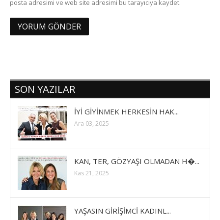
posta adresimi ve web site adresimi bu tarayıcıya kaydet.
SON YAZILAR
İYİ GİYİNMEK HERKESİN HAK...
Ara 03, 2025
KAN, TER, GÖZYAŞI OLMADAN H�...
Kas 21, 2025
YAŞASIN GİRİŞİMCİ KADINL...