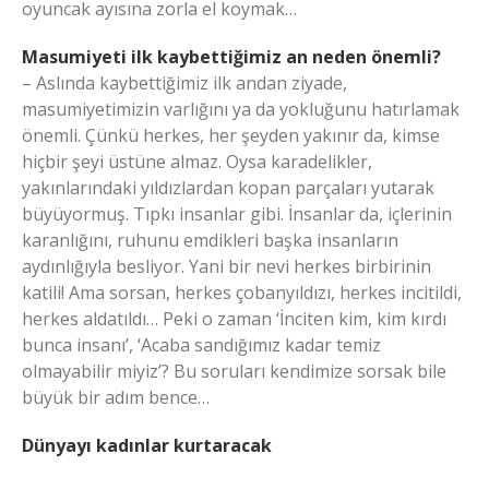
oyuncak ayısına zorla el koymak…
Masumiyeti ilk kaybettiğimiz an neden önemli?
– Aslında kaybettiğimiz ilk andan ziyade,
masumiyetimizin varlığını ya da yokluğunu hatırlamak
önemli. Çünkü herkes, her şeyden yakınır da, kimse
hiçbir şeyi üstüne almaz. Oysa karadelikler,
yakınlarındaki yıldızlardan kopan parçaları yutarak
büyüyormuş. Tıpkı insanlar gibi. İnsanlar da, içlerinin
karanlığını, ruhunu emdikleri başka insanların
aydınlığıyla besliyor. Yani bir nevi herkes birbirinin
katili! Ama sorsan, herkes çobanyıldızı, herkes incitildi,
herkes aldatıldı… Peki o zaman ‘İnciten kim, kim kırdı
bunca insanı’, ‘Acaba sandığımız kadar temiz
olmayabilir miyiz’? Bu soruları kendimize sorsak bile
büyük bir adım bence…
Dünyayı kadınlar kurtaracak