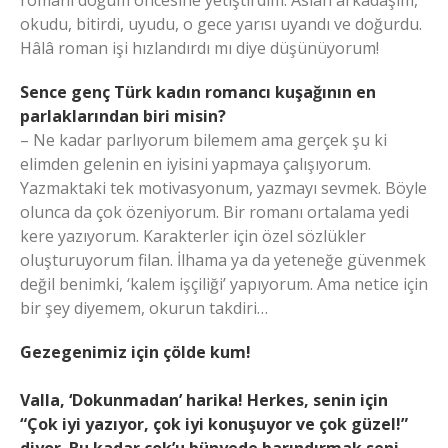
romanı doğum öncesine yetiştirdim. Aslan arkadaşım,
okudu, bitirdi, uyudu, o gece yarısı uyandı ve doğurdu.
Hâlâ roman işi hızlandırdı mı diye düşünüyorum!
Sence genç Türk kadın romancı kuşağının en
parlaklarından biri misin?
– Ne kadar parlıyorum bilemem ama gerçek şu ki
elimden gelenin en iyisini yapmaya çalışıyorum.
Yazmaktaki tek motivasyonum, yazmayı sevmek. Böyle
olunca da çok özeniyorum. Bir romanı ortalama yedi
kere yazıyorum. Karakterler için özel sözlükler
oluşturuyorum filan. İlhama ya da yeteneğe güvenmek
değil benimki, ‘kalem işçiliği’ yapıyorum. Ama netice için
bir şey diyemem, okurun takdiri…
Gezegenimiz için çölde kum!
Valla, ‘Dokunmadan’ harika! Herkes, senin için
“Çok iyi yazıyor, çok iyi konuşuyor ve çok güzel!”