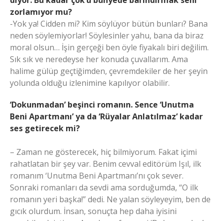
diyor. Bu kadar çok’u bünyede barındırmak seni
zorlamıyor mu?
-Yok ya! Cidden mi? Kim söylüyor bütün bunları? Bana
neden söylemiyorlar! Söylesinler yahu, bana da biraz
moral olsun… İşin gerçeği ben öyle fiyakalı biri değilim.
Sık sık ve neredeyse her konuda çuvallarım. Ama
halime gülüp geçtiğimden, çevremdekiler de her şeyin
yolunda olduğu izlenimine kapılıyor olabilir.
‘Dokunmadan’ beşinci romanın. Sence ‘Unutma
Beni Apartmanı’ ya da ‘Rüyalar Anlatılmaz’ kadar
ses getirecek mi?
– Zaman ne gösterecek, hiç bilmiyorum. Fakat içimi
rahatlatan bir şey var. Benim cevval editörüm Işıl, ilk
romanım ‘Unutma Beni Apartmanı’nı çok sever.
Sonraki romanları da sevdi ama sorduğumda, “O ilk
romanın yeri başka!” dedi. Ne yalan söyleyeyim, ben de
gıcık olurdum. İnsan, sonuçta hep daha iyisini