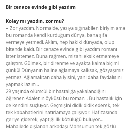
Bir cenaze evinde gibi yazdım
Kolay mı yazdın, zor mu?
– Zor yazdım. Normalde, yazıya sığınabilen biriyim ama
bu romanda kendi kurduğum dünya, bana şifa
vermeye yetmedi. Aklım, hep hakiki dünyada, olup
bitende kaldı. Bir cenaze evinde gibi yazdım romanı
ister istemez. Buna rağmen, mizahı eksik etmemeye
çalıştım. Gülmek, bir direnme ve ayakta kalma biçimi
çünkü! Dünyanın haline ağlamaya kalksak, gözyaşımız
yetmez. Ağlamaktan daha iyisini, yani daha faydalısını
yapmak lazım…
29 yaşında ölümcül bir hastalığa yakalandığını
öğrenen Adalet’in öyküsü bu roman… Bu hastalık için
de kendini suçluyor. Geçmişini didik didik ederek, tek
tek kabahatlerini hatırlamaya çalışıyor. Hafızasında
geriye giderek, yaptığı ilk kötülüğü buluyor…
Mahallede dışlanan arkadaşı Mahsun’un tek gözlü