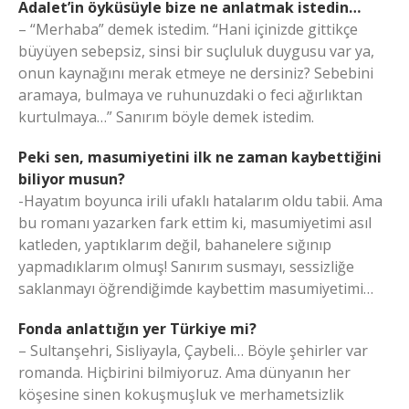
Adalet’in öyküsüyle bize ne anlatmak istedin…
– “Merhaba” demek istedim. “Hani içinizde gittikçe
büyüyen sebepsiz, sinsi bir suçluluk duygusu var ya,
onun kaynağını merak etmeye ne dersiniz? Sebebini
aramaya, bulmaya ve ruhunuzdaki o feci ağırlıktan
kurtulmaya…” Sanırım böyle demek istedim.
Peki sen, masumiyetini ilk ne zaman kaybettiğini
biliyor musun?
-Hayatım boyunca irili ufaklı hatalarım oldu tabii. Ama
bu romanı yazarken fark ettim ki, masumiyetimi asıl
katleden, yaptıklarım değil, bahanelere sığınıp
yapmadıklarım olmuş! Sanırım susmayı, sessizliğe
saklanmayı öğrendiğimde kaybettim masumiyetimi…
Fonda anlattığın yer Türkiye mi?
– Sultanşehri, Sisliyayla, Çaybeli… Böyle şehirler var
romanda. Hiçbirini bilmiyoruz. Ama dünyanın her
köşesine sinen kokuşmuşluk ve merhametsizlik