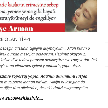
RE OLAN TİP-1
bebeğin ailesinin çığlığını duymayalım… Allah bütün o
. Yürek burkan mesajlar okuyorum. Hepimiz okuyoruz.
kalsın diye tedavi parasını denkleştirmeye çalışıyorlar. Pek
yiz ama elimizden geleni yapabiliriz, yapmalıyız.
izimle röportaj yapın, Ada’nın durumunu lütfen
n mucizelere inanan biriyim. İyiliğin bulaştığına da
(ve diğer tüm ailelerden) desteklerimizi esirgemeyelim…
ŞTA BULUNABİLİRSİNİZ….