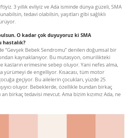
tiyiz. 3 yıllık evliyiz ve Ada isminde dünya güzeli, SMA
nabilsin, tedavi olabilsin, yaşıtları gibi sağlıklı
sürüyor.
 bulsun. O kadar çok duyuyoruz ki SMA
u hastalık?
e’de “Gevşek Bebek Sendromu” denilen doğumsal bir
ondan kaynaklanıyor. Bu mutasyon, omurilikteki
nde kasların erimesine sebep oluyor. Yani nefes alma,
ra yürümeyi de engelliyor. Kısacası, tüm motor
çocuğa geçiyor. Bu ailelerin çocukları, yüzde 25
taşıyıcı oluyor. Bebeklerde, özellikle bundan birkaç
an birkaç tedavisi mevcut. Ama bizim kızımız Ada, ne