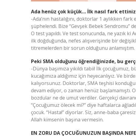
Ada henüz çok küçük… İlk nasıl fark ettiniz
-Ada’nın hastalığını, doktorlar 1 aylıkken fark
şüphelendi. Bize “Gevşek Bebek Sendromu” deni
O test yapıldı. Ve test sonucunda, ne yazık ki
ilk doğduğunda, nefes alışverişinde bir değişik
titremelerden bir sorun olduğunu anlamıştım.
Peki SMA olduğunu öğrendiğinizde, bu gerçe
-Dünya başımıza yıkıldı tabii! İlk çocuğumuz, bi
kucağımıza aldığımız için heyecanlıyız. Ve birde
kalıyorsunuz. Doktorlar, SMA teşhisi konduğun
devam ediyor, o zaman henüz başlamamıştı. Or
bozdular ne de umut verdiler. Gerçekçi davrandı
“Çocuğumuz ölecek mi?” diye haftalarca ağladık
çocuk. “Hasta!” diyorlar. Siz, anne-baba çares
Allah kimsenin başına vermesin.
EN ZORU DA ÇOCUĞUNUZUN BAŞINDA NEFE