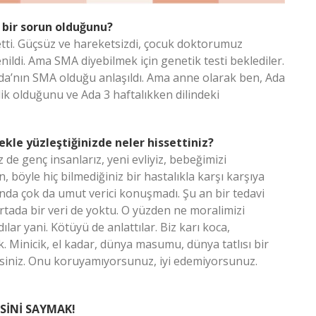
 bir sorun olduğunu?
 etti. Güçsüz ve hareketsizdi, çocuk doktorumuz
ldi. Ama SMA diyebilmek için genetik testi beklediler.
 Ada’nın SMA olduğu anlaşıldı. Ama anne olarak ben, Ada
lik olduğunu ve Ada 3 haftalıkken dilindeki
kle yüzleştiğinizde neler hissettiniz?
z de genç insanlarız, yeni evliyiz, bebeğimizi
n, böyle hiç bilmediğiniz bir hastalıkla karşı karşıya
da çok da umut verici konuşmadı. Şu an bir tedavi
tada bir veri de yoktu. O yüzden ne moralimizi
lar yani. Kötüyü de anlattılar. Biz karı koca,
. Minicik, el kadar, dünya masumu, dünya tatlısı bir
izsiniz. Onu koruyamıyorsunuz, iyi edemiyorsunuz.
SİNİ SAYMAK!