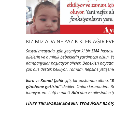
KIZIMIZ ADA NE YAZIK Kİ EN AĞIR EV
Sosyal medyada, gün geçmiyor ki bir
SMA
hastası 
ailelerin ve o minik bebeklerin yardımcısı olsun
Kampanyalar başlatıyor aileler. Bebekleri hayatta 
çok aile destek bekliyor. Tamam, hepsine yetişeme
Esra
ve
Kemal Çelik
çifti, bir postumun altına, “
B
gündeme getirin!”
dediler. Onları kıramadım. Be
inanıyorum. Lütfen minik
Ada
’dan ve ailesinden 
LİNKE TIKLAYARAK ADA’NIN TEDAVİSİNE BAĞI