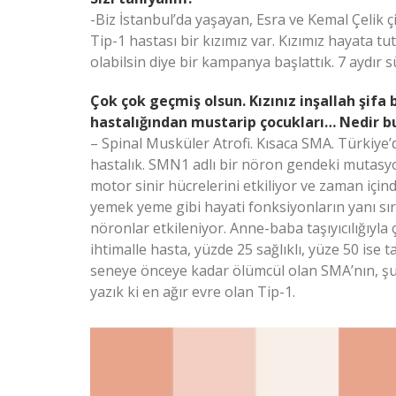
-Biz İstanbul’da yaşayan, Esra ve Kemal Çelik çif
Tip-1 hastası bir kızımız var. Kızımız hayata tutu
olabilsin diye bir kampanya başlattık. 7 aydır 
Çok çok geçmiş olsun. Kızınız inşallah şifa
hastalığından mustarip çocukları… Nedir b
– Spinal Musküler Atrofi. Kısaca SMA. Türkiy
hastalık. SMN1 adlı bir nöron gendeki mutasy
motor sinir hücrelerini etkiliyor ve zaman içi
yemek yeme gibi hayati fonksiyonların yanı sı
nöronlar etkileniyor. Anne-baba taşıyıcılığıyla 
ihtimalle hasta, yüzde 25 sağlıklı, yüze 50 ise 
seneye önceye kadar ölümcül olan SMA’nın, şu 
yazık ki en ağır evre olan Tip-1.