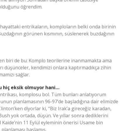
r olduğunu öğrendim.
hayattaki entrikaların, komploların belki onda birinin
! Buzdağının görünen kısmının, süslenerek buzdağının
en biri de bu: Komplo teorilerine inanmamakta ama
rı düşünceler, kendimizi onlara kaptırmadıkça zihin
mamızı sağlar.
u hiç eksik olmuyor hani…
e entrikası, komplosu bol. Tüm bunları anlatıyorum
 bunun planlamasının 96-97’de başladığına dair elimizde
linton’ken diyorlar ki, “Biz Irak’a gireceğiz karadan,
 Bush yok ortada, düşün. Ve yıllar sonra dediklerini
l Kaide’nin 11 Eylül eyleminin önerisi Usame bin
 planlaması başlamış.