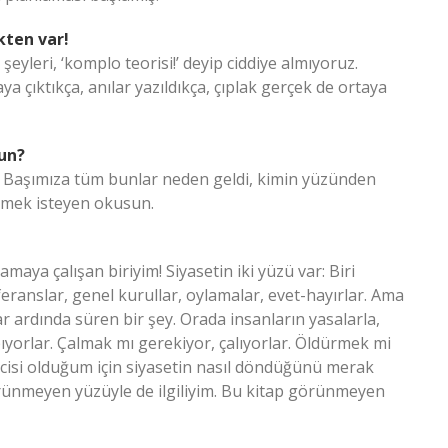
kten var!
şeyleri, ‘komplo teorisi!’ deyip ciddiye almıyoruz.
ya çıktıkça, anılar yazıldıkça, çıplak gerçek de ortaya
sun?
 Başımıza tüm bunlar neden geldi, kimin yüzünden
enmek isteyen okusun.
maya çalışan biriyim! Siyasetin iki yüzü var: Biri
ranslar, genel kurullar, oylamalar, evet-hayırlar. Ama
r ardında süren bir şey. Orada insanların yasalarla,
ıyorlar. Çalmak mı gerekiyor, çalıyorlar. Öldürmek mi
ecisi olduğum için siyasetin nasıl döndüğünü merak
ünmeyen yüzüyle de ilgiliyim. Bu kitap görünmeyen