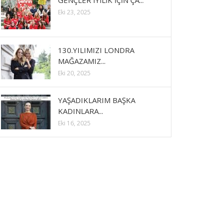
GENÇLER İYİLİK İÇİN ÇA...
Eki 23, 2025
130.YILIMIZI LONDRA
MAĞAZAMIZ...
Eki 20, 2025
YAŞADIKLARIM BAŞKA
KADINLARA...
Eki 16, 2025