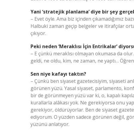
Yani ‘stratejik planlama’ diye bir şey gerçe
– Evet öyle. Ama biz içinden çıkamadığımız bazı 
Halbuki zaman geçip belgeler ve itirafçılar orta
çıkıyor.
Peki neden ‘Meraklısı İçin Entrikalar’ diyor
– E çünkü meraklısı olmayan okumasa da olur.
geldi, ne oldu, kim, ne zaman, ne yaptı… Öğr
Sen niye kafayı taktın?
– Çünkü ben siyaset gazetecisiyim, siyaseti anla
görünen yüzü. Yasal siyaset, parlamento, konfe
bir de görünmeyen yüzü var ki, o, kapalı kapıla
kurallarla alâkası yok. Ne gerekiyorsa onu yap
gerekiyor, öldürüyorlar. Ben de siyaset gazet
ediyorum. O yüzden sadece görünen değil, gör
yüzünü anlatıyor.