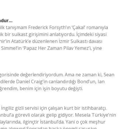
ndur…
ilk tanışmam Frederick Forsyth’ın ‘Çakal’ romanıyla
bir suikast girişimini anlatıyordu. İçimdeki siyasi
hir’in Atatürk’e düzenlenen İzmir Suikastı davası
 Simmel’in ‘Papaz Her Zaman Pilav Yemez’i, yine
tegorisinde değerlendiriyordum. Ama ne zaman ki, Sean
lerde Daniel Craig’in canlandırdığı Bond’un, Ian
ğrendim, benim için işin boyutu değişti.
iliz gizli servisi için çalışan kurt bir istihbaratçı.
nbul’a görevli olarak gelip gidiyor. Mesela Türkiye’nin
aylarında, ilginçtir İstanbul’da. Yani o çok meşhur
aleme alınıyor! Sonradan başka önemli casusiye