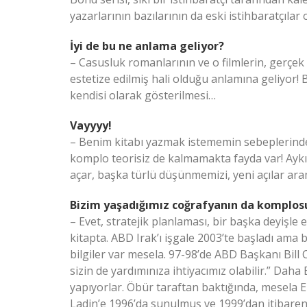
yazarlarının bazılarının da eski istihbaratçıla
İyi de bu ne anlama geliyor?
– Casusluk romanlarının ve o filmlerin, gerçek 
estetize edilmiş hali olduğu anlamına geliyor
kendisi olarak gösterilmesi…
Vayyyy!
– Benim kitabı yazmak istememin sebeplerind
komplo teorisiz de kalmamakta fayda var! Aykı
açar, başka türlü düşünmemizi, yeni açılar ara
Bizim yaşadığımız coğrafyanın da komplos
– Evet, stratejik planlaması, bir başka deyişl
kitapta. ABD Irak’ı işgale 2003’te başladı ama
bilgiler var mesela. 97-98’de ABD Başkanı Bill C
sizin de yardımınıza ihtiyacımız olabilir.” Daha
yapıyorlar. Öbür taraftan baktığında, mesela E
Ladin’e 1996’da sunulmuş ve 1999’dan itibaren