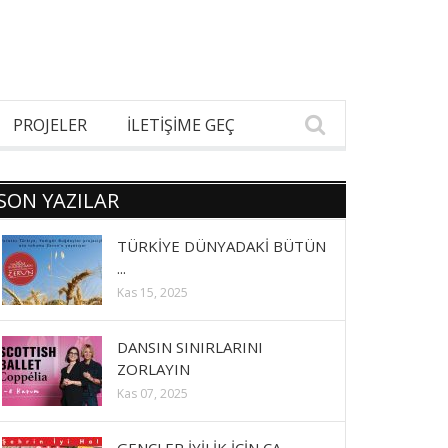
PROJELER
İLETİŞİME GEÇ
SON YAZILAR
TÜRKİYE DÜNYADAKİ BÜTÜN
...
Kas 15, 2025
DANSIN SINIRLARINI
ZORLAYIN
Kas 07, 2025