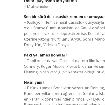
Onları paylaşma ihtiyacı mı?
– Muhtemelen.
Sen bir sürü de casusluk romanı okumuşsu
– (Gülüyor) Hem de nasıl! Casusluk dünyasıyla 
oldu. Fransa Cumhurbaşkanı de Gaulle’e yönelik 
polisiye merakını ilk depreştiren ise, Kemal Ta
üzerine yazdığı ‘Kurt Kanunu’ydu. Sonra Mario
Forsyth’ın, ‘Odessa Dosyası’.
Peki ya James Bondlar?
– Tabii onlar da var! Önceleri macera film ka
Connery, Roger Moore, Pierce Brosnan ve şimdi
Fleming’in can verdiği bir karakter olduğunu ö
Nasıl yani?
– E çünkü James Bond’ların yazarı Ian Fleming, İng
Bunu ben yıllar sonra öğrendim. Defalarca İsta
en karanlık dönemlerinden birinde, 6-7 Eylül ol
Bond serisi, sıkı bir istihbaratçı tarafından k