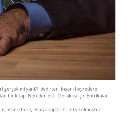
ri gerçek mi yani?!” dedirten, insanı hayretlere
 bir kitap. Nereden esti ‘Meraklısı İçin Entrikalar
m, askeri tarih, espiyonaj tarihi, 30 yıl olmuştur.