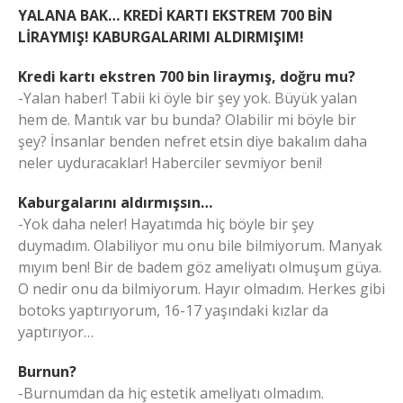
YALANA BAK… KREDİ KARTI EKSTREM 700 BİN
LİRAYMIŞ! KABURGALARIMI ALDIRMIŞIM!
Kredi kartı ekstren 700 bin liraymış, doğru mu?
-Yalan haber! Tabii ki öyle bir şey yok. Büyük yalan
hem de. Mantık var bu bunda? Olabilir mi böyle bir
şey? İnsanlar benden nefret etsin diye bakalım daha
neler uyduracaklar! Haberciler sevmiyor beni!
Kaburgalarını aldırmışsın…
-Yok daha neler! Hayatımda hiç böyle bir şey
duymadım. Olabiliyor mu onu bile bilmiyorum. Manyak
mıyım ben! Bir de badem göz ameliyatı olmuşum güya.
O nedir onu da bilmiyorum. Hayır olmadım. Herkes gibi
botoks yaptırıyorum, 16-17 yaşındaki kızlar da
yaptırıyor…
Burnun?
-Burnumdan da hiç estetik ameliyatı olmadım.