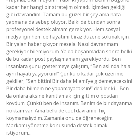
kadar her hangi bir stratejim olmadı. İçimden geldiği
gibi davrandım. Tamam bu güzel bir şey ama hata
yapmana da sebep oluyor. Belki de bundan sonra
profesyonel destek almam gerekiyor. Hem sosyal
medya için hem de hayatımı biraz düzene sokmak için.
Bir yalan haber çıkıyor mesela. Nasıl davranmam
gerekiyor bilemiyorum. Ya da boşanmadan sonra belki
de bu kadar post paylaşmamam gerekiyordu. Ben
insanlara şunu göstermeye çalıştım, “Ben aslında hala
aynı hayatı yaşıyorum!” Çünkü o kadar çok üzerime
geldiler, “Sen bittin! Bir daha Miami’ye gidemeyeceksin!
Bir daha bilmem ne yapamayacaksın!” dediler ki… Ben
da onlara aksine kanıtlamak için gittim o postları
koydum. Çünkü ben de insanım. Benim de bir dayanma
noktam var. Ama belki de cool davranıp, hiç
koymamalıydım. Zamanla onu da öğreneceğim.
Markamı yönetme konusunda destek almak
istiyorum…