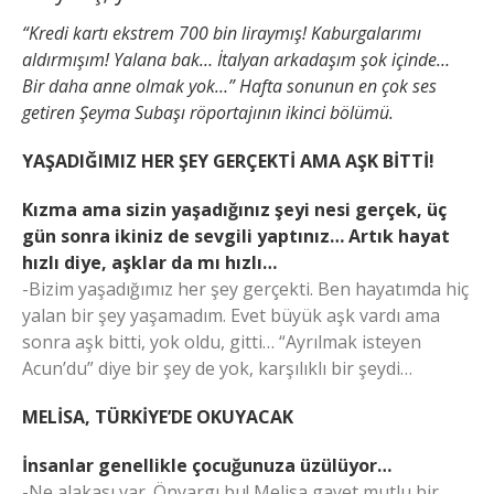
“Kredi kartı ekstrem 700 bin liraymış! Kaburgalarımı
aldırmışım! Yalana bak… İtalyan arkadaşım şok içinde…
Bir daha anne olmak yok…” Hafta sonunun en çok ses
getiren Şeyma Subaşı röportajının ikinci bölümü.
YAŞADIĞIMIZ HER ŞEY GERÇEKTİ AMA AŞK BİTTİ!
Kızma ama sizin yaşadığınız şeyi nesi gerçek, üç
gün sonra ikiniz de sevgili yaptınız… Artık hayat
hızlı diye, aşklar da mı hızlı…
-Bizim yaşadığımız her şey gerçekti. Ben hayatımda hiç
yalan bir şey yaşamadım. Evet büyük aşk vardı ama
sonra aşk bitti, yok oldu, gitti… “Ayrılmak isteyen
Acun’du” diye bir şey de yok, karşılıklı bir şeydi…
MELİSA, TÜRKİYE’DE OKUYACAK
İnsanlar genellikle çocuğunuza üzülüyor…
-Ne alakası var. Önyargı bu! Melisa gayet mutlu bir