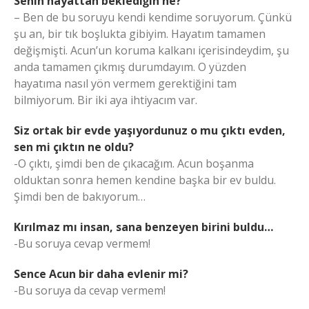
Senin hayattan beklediğin ne?
– Ben de bu soruyu kendi kendime soruyorum. Çünkü
şu an, bir tık boşlukta gibiyim. Hayatım tamamen
değişmişti. Acun’un koruma kalkanı içerisindeydim, şu
anda tamamen çıkmış durumdayım. O yüzden
hayatıma nasıl yön vermem gerektiğini tam
bilmiyorum. Bir iki aya ihtiyacım var.
Siz ortak bir evde yaşıyordunuz o mu çıktı evden,
sen mi çıktın ne oldu?
-O çıktı, şimdi ben de çıkacağım. Acun boşanma
olduktan sonra hemen kendine başka bir ev buldu.
Şimdi ben de bakıyorum…
Kırılmaz mı insan, sana benzeyen birini buldu…
-Bu soruya cevap vermem!
Sence Acun bir daha evlenir mi?
-Bu soruya da cevap vermem!