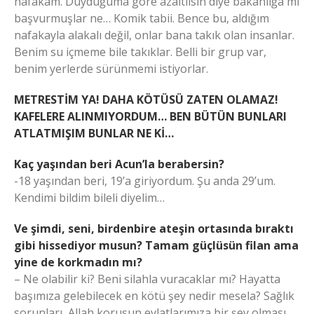
nafakam. Duyduğuma göre azaltılsın diye bakanlığa mı
başvurmuşlar ne… Komik tabii. Bence bu, aldığım
nafakayla alakalı değil, onlar bana takık olan insanlar.
Benim su içmeme bile takıklar. Belli bir grup var,
benim yerlerde sürünmemi istiyorlar.
METRESTİM YA! DAHA KÖTÜSÜ ZATEN OLAMAZ!
KAFELERE ALINMIYORDUM… BEN BÜTÜN BUNLARI
ATLATMIŞIM BUNLAR NE Kİ…
Kaç yaşından beri Acun’la berabersin?
-18 yaşından beri, 19’a giriyordum. Şu anda 29’um.
Kendimi bildim bileli diyelim…
Ve şimdi, seni, birdenbire ateşin ortasında bıraktı
gibi hissediyor musun? Tamam güçlüsün filan ama
yine de korkmadın mı?
– Ne olabilir ki? Beni silahla vuracaklar mı? Hayatta
başımıza gelebilecek en kötü şey nedir mesela? Sağlık
sorunları, Allah korusun evlatlarımıza bir şey olması,