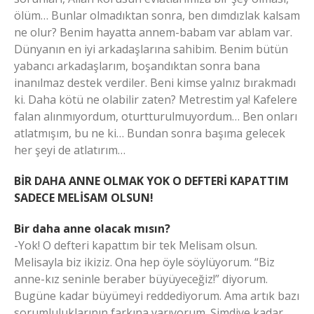
ölüm… Bunlar olmadıktan sonra, ben dımdızlak kalsam
ne olur? Benim hayatta annem-babam var ablam var.
Dünyanın en iyi arkadaşlarına sahibim. Benim bütün
yabancı arkadaşlarım, boşandıktan sonra bana
inanılmaz destek verdiler. Beni kimse yalnız bırakmadı
ki. Daha kötü ne olabilir zaten? Metrestim ya! Kafelere
falan alınmıyordum, oturtturulmuyordum… Ben onları
atlatmışım, bu ne ki… Bundan sonra başıma gelecek
her şeyi de atlatırım…
BİR DAHA ANNE OLMAK YOK O DEFTERİ KAPATTIM
SADECE MELİSAM OLSUN!
Bir daha anne olacak mısın?
-Yok! O defteri kapattım bir tek Melisam olsun.
Melisayla biz ikiziz. Ona hep öyle söylüyorum. “Biz
anne-kız seninle beraber büyüyeceğiz!” diyorum.
Bugüne kadar büyümeyi reddediyorum. Ama artık bazı
sorumluluklarının farkına varıyorum. Şimdiye kadar