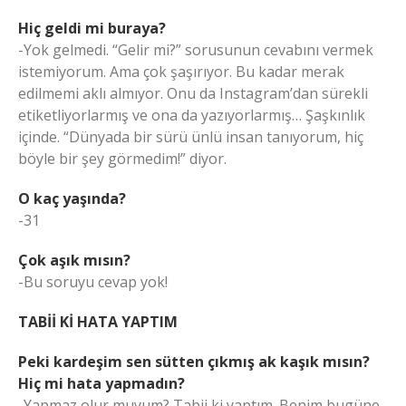
Hiç geldi mi buraya?
-Yok gelmedi. “Gelir mi?” sorusunun cevabını vermek
istemiyorum. Ama çok şaşırıyor. Bu kadar merak
edilmemi aklı almıyor. Onu da Instagram’dan sürekli
etiketliyorlarmış ve ona da yazıyorlarmış… Şaşkınlık
içinde. “Dünyada bir sürü ünlü insan tanıyorum, hiç
böyle bir şey görmedim!” diyor.
O kaç yaşında?
-31
Çok aşık mısın?
-Bu soruyu cevap yok!
TABİİ Kİ HATA YAPTIM
Peki kardeşim sen sütten çıkmış ak kaşık mısın?
Hiç mi hata yapmadın?
-Yapmaz olur muyum? Tabii ki yaptım. Benim bugüne