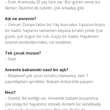
– Evet. Aramızda 20 yaş fark var. Bizi gören anne-kız
demez. İlişkimiz de öyledir, çok arkadaş gibi.
Adı ne annenin?
– Ümran. Dünya tatlısı bir Yay burcudur. Upuzun boylu
bir kadın. Saçlarını tamamen beyaza bıraktı şimdi. Çok
güzel, çok özgür bir ruh. Güçlü bir kadın. Hayatımın
önemli sembollerinden, rol modelim.
Tek çocuk musun?
– Evet.
Annenle babanınki nasıl bir aşk?
– Maalesef çok uzun soluklu olamamış, ben 7
yaşındayken ayrıldılar. Babam Ankara’da yaşıyor.
Neci?
– Emekli. Bir evliliği var. Annemle babam boşanınca
çok kolay bir hayatımız olmadı. Annem bir sendikada
çalışıyordu. Sonra sendika iflas etti. Bizim de