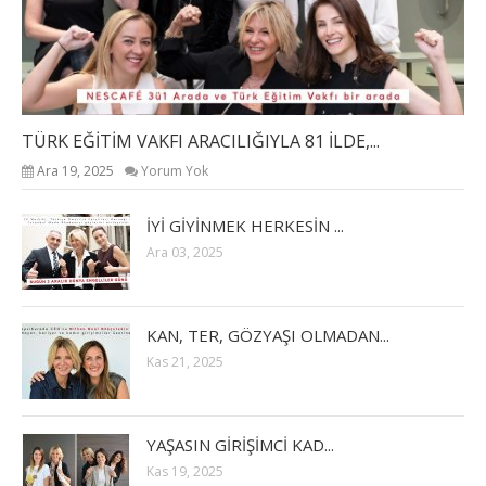
TÜRK EĞİTİM VAKFI ARACILIĞIYLA 81 İLDE,...
Ara 19, 2025
Yorum Yok
İYİ GİYİNMEK HERKESİN ...
Ara 03, 2025
KAN, TER, GÖZYAŞI OLMADAN...
Kas 21, 2025
YAŞASIN GİRİŞİMCİ KAD...
Kas 19, 2025