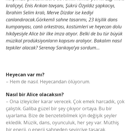
kraliçeyi, Enis Arıkan tavşanı, Şükrü Özyıldız şapkacıyı,
İbrahim Selim kralı, Merve Dizdar ise kediyi
canlandıracak.Görkemli sahne tasarımı, 23 kişilik dans
kumpanyası, canlı orkestrası, kostümleri ve heyecan dolu
hikâyesiyle Alice bir ilke imza atıyor. Belki de bu tür büyük
müzikal prodüksiyonların kapısını aralıyor. Bakalım nasıl
tepkiler alacak? Serenay Sarıkaya’ya sordum…
Heyecan var mı?
– Hem de nasıl. Heyecandan ölüyorum.
Nasıl bir Alice olacaksın?
– Ona izleyiciler karar verecek. Çok emek harcadık, çok
çalıştık. Galiba güzel bir şey çıkıyor ortaya. Bu bir
uyarlama. Bize de benzetebilmek için değişik şeyler
ekledik. Müzik, dans, oyunculuk, her şey var. Müthiş
bir enerji, o enerji sahneden seyirciye taşacak.