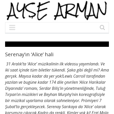
Serenay’ın ‘Alice’ hali
31 Aralık’ta ‘Alice’ müzikalinin ilk videosu yayımlandı. Ve
iki saat içinde tüm biletler tükendi. Şaka gibi değil mi? Ama
gerçek. Mayısa kadar da yer yok!Lewis Carroll tarafından
yazılan ve bugüne kadar 174 dile çevrilen ‘Alice Harikalar
Diyarında’ romanı, Serdar Biliş’in yönetmenliğinde, Tuluğ
Tırpan’ın müzikleri ve Beyhan Murphy’nin koreografisiyle
bir müzikal uyarlama olarak sahneleniyor. Prömiyeri 7
Şubat’ta gerçekleşecek. Serenay Sarıkaya da ‘Alice’ olarak
karşımıza çıkacak.Kadro da renkli. Kimler yok ki! Ezgi Mola