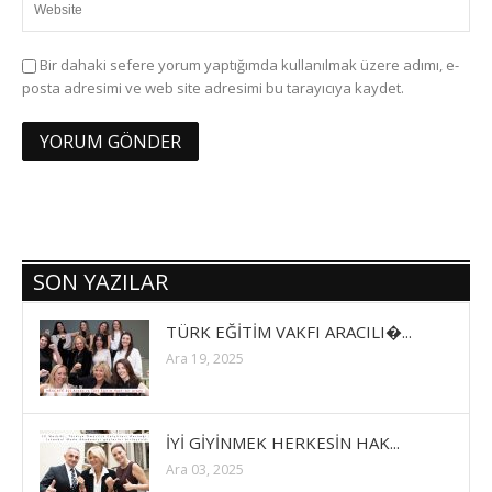
Bir dahaki sefere yorum yaptığımda kullanılmak üzere adımı, e-
posta adresimi ve web site adresimi bu tarayıcıya kaydet.
SON YAZILAR
TÜRK EĞİTİM VAKFI ARACILI�...
Ara 19, 2025
İYİ GİYİNMEK HERKESİN HAK...
Ara 03, 2025