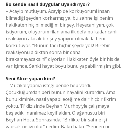
Bu sende nasıl duygular uyandırıyor?
– Acayip mutluyum. Acayip de korkuyorum! İnsan
bilmediği şeyden korkarmış ya, bu sahne işi benim
hakikaten hiç bilmediğim bir şey. Heyecanlıyım, çok
istiyorum, ölüyorum filan ama ilk defa bu kadar canlı
reaksiyon alacak bir şey yapıyor olmak da beni
korkutuyor. “Bunun tadı hiçbir şeyde yok! Birebir
reaksiyonu aldıktan sonra bir daha
bırakamayacaksın!” diyorlar. Hakikaten öyle bir his de
var içimde. Sanki hayat boyu bunu yapabilirmişim gibi.
Seni Alice yapan kim?
– Müzikal yapma isteği bende hep vardı.
Çocukluğumdan beri bunun hayalini kurardım. Ama
bunu kiminle, nasıl yapabileceğime dair hiçbir fikrim
yoktu. ‘Fi’ dizisinde Beyhan Murhpy’yle çalışmaya
başladık. İnanılmaz keyif aldım. Olağanüstü biri
Beyhan Hoca. Sonrasında, “Birlikte bir sahne işi
yapsak ne iyi olur” dedim. Baktı baktı, “Senden ne