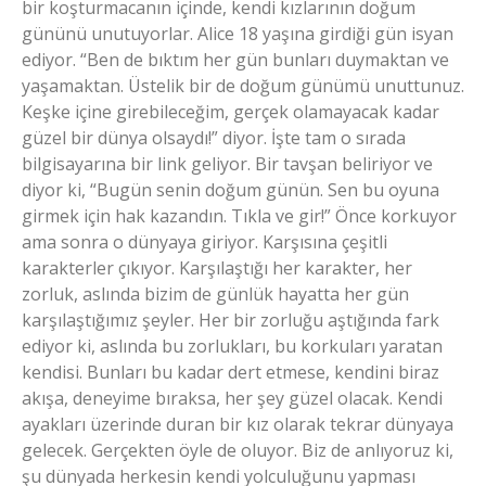
bir koşturmacanın içinde, kendi kızlarının doğum
gününü unutuyorlar. Alice 18 yaşına girdiği gün isyan
ediyor. “Ben de bıktım her gün bunları duymaktan ve
yaşamaktan. Üstelik bir de doğum günümü unuttunuz.
Keşke içine girebileceğim, gerçek olamayacak kadar
güzel bir dünya olsaydı!” diyor. İşte tam o sırada
bilgisayarına bir link geliyor. Bir tavşan beliriyor ve
diyor ki, “Bugün senin doğum günün. Sen bu oyuna
girmek için hak kazandın. Tıkla ve gir!” Önce korkuyor
ama sonra o dünyaya giriyor. Karşısına çeşitli
karakterler çıkıyor. Karşılaştığı her karakter, her
zorluk, aslında bizim de günlük hayatta her gün
karşılaştığımız şeyler. Her bir zorluğu aştığında fark
ediyor ki, aslında bu zorlukları, bu korkuları yaratan
kendisi. Bunları bu kadar dert etmese, kendini biraz
akışa, deneyime bıraksa, her şey güzel olacak. Kendi
ayakları üzerinde duran bir kız olarak tekrar dünyaya
gelecek. Gerçekten öyle de oluyor. Biz de anlıyoruz ki,
şu dünyada herkesin kendi yolculuğunu yapması