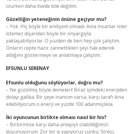
olurken daha lisede bile değilim.
Güzelliğin yeteneğinin önüne geçiyor mu?
– Yok. Hiç böyle bir endişem olmadı. Ama insanlar ister
istemez dışarıdan böyle bir önyargıyla
yaklaşabiliyorlar. O yüzden de ben hep çok çalıştım.
Onların cepte hazır zannettikleri şeyi hak ederek
aldığımı göstermeye ve anlatmaya çalıştım.
EFSUNLU SERENAY
Efsunlu olduğunu söylüyorlar, doğru mu?
– Ne güzelmiş böyle demeleri! Biraz içimdeki enerjiden
dolayı galiba. Bir şeye inancım varsa, karşı tarafı ikna
edebiliyorum o enerji ve yüzde 100 adanmışlıkla.
İki oyuncunun birlikte olması nasıl bir his?
– Birbirimize karşı daha anlayışlı olabildiğimizi
düşünüyorum. Zor bir iş yapıyoruz çünkü. Stresi,