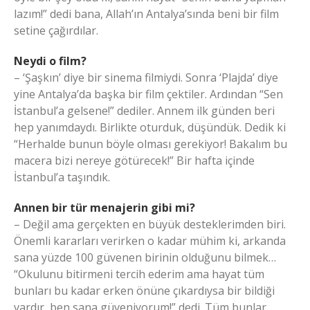
lazım!” dedi bana, Allah’ın Antalya’sında beni bir film
setine çağırdılar.
Neydi o film?
– ‘Şaşkın’ diye bir sinema filmiydi. Sonra ‘Plajda’ diye
yine Antalya’da başka bir film çektiler. Ardından “Sen
İstanbul’a gelsene!” dediler. Annem ilk günden beri
hep yanımdaydı. Birlikte oturduk, düşündük. Dedik ki
“Herhalde bunun böyle olması gerekiyor! Bakalım bu
macera bizi nereye götürecek!” Bir hafta içinde
İstanbul’a taşındık.
Annen bir tür menajerin gibi mi?
– Değil ama gerçekten en büyük desteklerimden biri.
Önemli kararları verirken o kadar mühim ki, arkanda
sana yüzde 100 güvenen birinin olduğunu bilmek…
“Okulunu bitirmeni tercih ederim ama hayat tüm
bunları bu kadar erken önüne çıkardıysa bir bildiği
vardır, ben sana güveniyorum!” dedi. Tüm bunlar