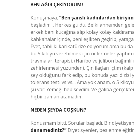
BEN AĞIR ÇEKİYORUM!
Konuşmaya,
“Ben şanslı kadınlardan biriyim
başladım… Herkes güldü. Belki annemden gele
erkek beni kucağına alıp kolay kolay kaldırama
kahkahalar içinde, beni eşikten geçirip, yata
Evet, tabii ki karikatürize ediyorum ama bu da
bu 5 kiloyu verebilmek için neler neler yaptı
travmaları terapisi, (Haribo ve jelibon bağımlılı
zehirlenmesi yüzünden), Çin ilaçları içtim (kal
şey olduğunu fark edip, bu konuda yazı dizisi y
tolerans testi vs vs… Ama yok anam, o 5 kiloyu
şu var: Yemeği hep sevdim. Ve galiba gerçekten
hiçbir zaman atamadım.
NEDEN ŞEYDA COŞKUN?
Konuşmam bitti. Sorular başladı. Bir diyetisyen 
denemediniz?”
Diyetisyenler, beslenme eğiti