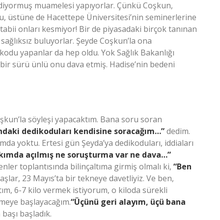
ediyormuş muamelesi yapıyorlar. Çünkü Coşkun,
u, üstüne de Hacettepe Üniversitesi’nin seminerlerine
abii onları kesmiyor! Bir de piyasadaki birçok tanınan
 sağlıksız buluyorlar. Şeyde Coşkun’la ona
kodu yapanlar da hep oldu. Yok Sağlık Bakanlığı
bir sürü ünlü onu dava etmiş. Hadise’nin bedeni
şkun’la söyleşi yapacaktım. Bana soru soran
ndaki dedikoduları kendisine soracağım…”
dedim.
da yoktu. Ertesi gün Şeyda’ya dedikoduları, iddiaları
kkımda açılmış ne soruşturma var ne dava…”
ler toplantısında bilinçaltıma girmiş olmalı ki,
“Ben
lar, 23 Mayıs’ta bir tekneye davetliyiz. Ve ben,
, 6-7 kilo vermek istiyorum, o kiloda sürekli
meye başlayacağım.
“Üçünü geri alayım, üçü bana
 başı başladık.