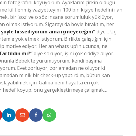
ımın fotoğrafını koyuyorum. Ayaklarım çirkin olduğu
ime kilitlenmiş vaziyetteyim. 100 bin kişiye hedefini ilan
ek, bir ‘söz’ ve o söz insana sorumluluk yüklüyor,
n olmak istiyorum. Sigarayı da böyle bıraktım, her
, şöyle hissediyorum ama içmeyeceğim”
diye… Üç
emle yok etmek istiyorum. Birlikte çalıştığım için
yip motive ediyor. Her an whats up’ın ucunda, ne
Tartıldın mı?”
diye soruyor, işini çok ciddiye alıyor.
m. Onunla Bebek’te yürümüyorum, kendi başıma
rum. Evet zorluyor, zorlamadan ne oluyor ki
lamadan minik bir check-up yaptırdım, bütün kan
aslayabilmek için. Galiba beni hayatta en çok
ir hedef koyup, onu gerçekleştirmeye çalışmak…
…