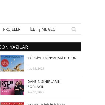
PROJELER
İLETİŞİME GEÇ
SON YAZILAR
TÜRKİYE DÜNYADAKİ BÜTÜN
...
Kas 15, 2025
DANSIN SINIRLARINI
ZORLAYIN
Kas 07, 2025