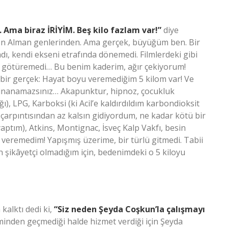
. Ama biraz İRİYİM. Beş kilo fazlam var!”
diye
n Alman genlerinden. Ama gerçek, büyüğüm ben. Bir
dı, kendi ekseni etrafında dönemedi. Filmlerdeki gibi
ğa götüremedi… Bu benim kaderim, ağır çekiyorum!
 bir gerçek: Hayat boyu veremediğim 5 kilom var! Ve
m inanamazsınız… Akapunktur, hipnoz, çocukluk
ğı), LPG, Karboksi (ki Acil’e kaldırdıldım karbondioksit
p çarpıntısından az kalsın gidiyordum, ne kadar kötü bir
aptım), Atkins, Montignac, İsveç Kalp Vakfı, besin
 veremedim! Yapışmış üzerime, bir türlü gitmedi. Tabii
 şikâyetçi olmadığım için, bedenimdeki o 5 kiloyu
kalktı dedi ki,
“Siz neden Şeyda Coşkun’la çalışmayı
minden geçmediği halde hizmet verdiği için Şeyda