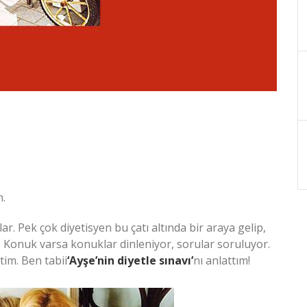
n.
ar. Pek çok diyetisyen bu çatı altında bir araya gelip,
ar. Konuk varsa konuklar dinleniyor, sorular soruluyor.
tim. Ben tabii
‘Ayşe’nin diyetle sınavı’
nı anlattım!