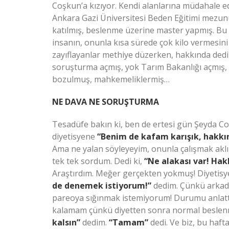
Coşkun’a kızıyor. Kendi alanlarına müdahale 
Ankara Gazi Üniversitesi Beden Eğitimi mezun
katılmış, beslenme üzerine master yapmış. Bu t
insanın, onunla kısa sürede çok kilo vermesini
zayıflayanlar methiye düzerken, hakkında dedi
soruşturma açmış, yok Tarım Bakanlığı açmış, 
bozulmuş, mahkemeliklermiş…
NE DAVA NE SORUŞTURMA
Tesadüfe bakın ki, ben de ertesi gün Şeyda Co
diyetisyene
“Benim de kafam karışık, hakkı
Ama ne yalan söyleyeyim, onunla çalışmak aklım
tek tek sordum. Dedi ki,
“Ne alakası var! Ha
Araştırdım. Meğer gerçekten yokmuş! Diyetisyen
de denemek istiyorum!”
dedim. Çünkü arkadaş
pareoya sığınmak istemiyorum! Durumu anlattım
kalamam çünkü diyetten sonra normal beslen
kalsın”
dedim.
“Tamam”
dedi. Ve biz, bu hafta