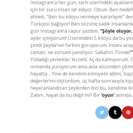
Instagram’a her gün, tartı üzerindeki ayaklar
için bir sürü insan laf ediyor. Olsun. Ben hedef
etmek, “Ben bu kiloyu vermeye kararlıyım” dem
Türkçesi bağlıyor! Ben sözüne sadık insanlarda
gün Instagram’a rapor yazdım,
“Şöyle oluyor
aydır içmiyorum! Üzerimdeki 5 kiloyu da bu yönt
şimdi Şeyda’nın farkını görüyorum. İnsanı aca
zaman, ne sorsam yanıtlıyor. Sabahın 7’sinde
“
Yolladığı yemekler lezzetli. Aç da kalmıyoru
ormanda yürüyorum ama asla sözünden çıkmıyo
hayatta… Yine de kendimi emniyete aldım, baş
değerlerimi ölçtürdüm, üç hafta sonrasıyla kıy
heyecanlandıran şeylerden biri bu, kendime b
Zaten, hayat da bu değil mi? Bir
‘oyun’
aslında