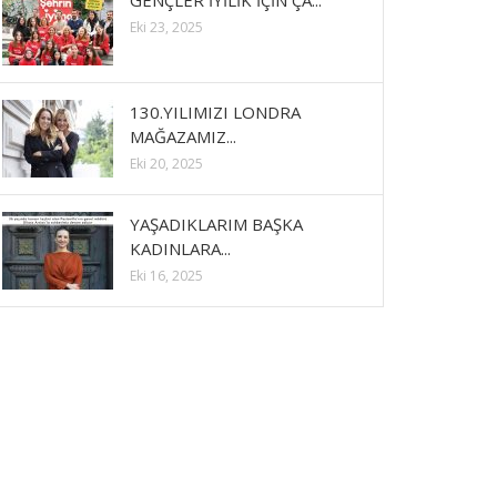
GENÇLER İYİLİK İÇİN ÇA...
Eki 23, 2025
130.YILIMIZI LONDRA
MAĞAZAMIZ...
Eki 20, 2025
YAŞADIKLARIM BAŞKA
KADINLARA...
Eki 16, 2025