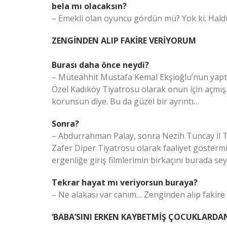
bela mı olacaksın?
– Emekli olan oyuncu gördün mü? Yok ki. Hal
ZENGİNDEN ALIP FAKİRE VERİYORUM
Burası daha önce neydi?
– Müteahhit Mustafa Kemal Ekşioğlu’nun yaptığı
Özel Kadıköy Tiyatrosu olarak onun için açmış
korunsun diye. Bu da güzel bir ayrıntı…
Sonra?
– Abdurrahman Palay, sonra Nezih Tuncay İl T
Zafer Diper Tiyatrosu olarak faaliyet göstermi
ergenliğe giriş filmlerimin birkaçını burada sey
Tekrar hayat mı veriyorsun buraya?
– Ne alakası var canım… Zenginden alıp fakire
‘BABA’SINI ERKEN KAYBETMİŞ ÇOCUKLARDAN