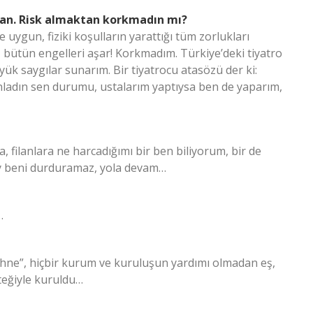
an. Risk almaktan korkmadın mı?
ygun, fiziki koşulların yarattığı tüm zorlukları
, bütün engelleri aşar! Korkmadım. Türkiye’deki tiyatro
ük saygılar sunarım. Bir tiyatrocu atasözü der ki:
Anladın sen durumu, ustalarım yaptıysa ben de yaparım,
, filanlara ne harcadığımı bir ben biliyorum, bir de
ey beni durduramaz, yola devam…
…
hne”, hiçbir kurum ve kuruluşun yardımı olmadan eş,
teğiyle kuruldu…