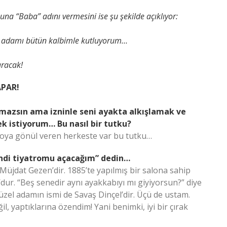
na “Baba” adını vermesini ise şu şekilde açıklıyor:
ğı adamı bütün kalbimle kutluyorum…
aracak!
APAR!
mazsın ama izninle seni ayakta alkışlamak ve
k istiyorum… Bu nasıl bir tutku?
troya gönül veren herkeste var bu tutku…
endi tiyatromu açacağım” dedin…
 Müjdat Gezen’dir. 1885’te yapılmış bir salona sahip
ur. “Beş senedir aynı ayakkabıyı mı giyiyorsun?” diye
üzel adamın ismi de Savaş Dinçel’dir. Üçü de ustam.
, yaptıklarına özendim! Yani benimki, iyi bir çırak