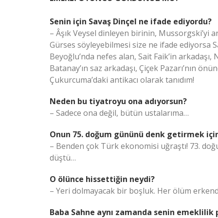
Senin için Savaş Dinçel ne ifade ediyordu?
– Âşık Veysel dinleyen birinin, Mussorgski’yi
Gürses söyleyebilmesi size ne ifade ediyorsa 
Beyoğlu’nda nefes alan, Sait Faik’in arkadaşı, 
Batanay’ın saz arkadaşı, Çiçek Pazarı’nın önün
Çukurcuma’daki antikacı olarak tanıdım!
Neden bu tiyatroyu ona adıyorsun?
– Sadece ona değil, bütün ustalarıma…
Onun 75. doğum gününü denk getirmek için
– Benden çok Türk ekonomisi uğraştı! 73. doğ
düştü…
O ölünce hissettiğin neydi?
– Yeri dolmayacak bir boşluk. Her ölüm erken
Baba Sahne aynı zamanda senin emeklilik p