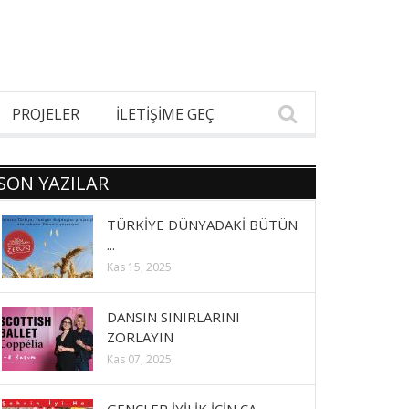
PROJELER
İLETİŞİME GEÇ
SON YAZILAR
TÜRKİYE DÜNYADAKİ BÜTÜN
...
Kas 15, 2025
DANSIN SINIRLARINI
ZORLAYIN
Kas 07, 2025