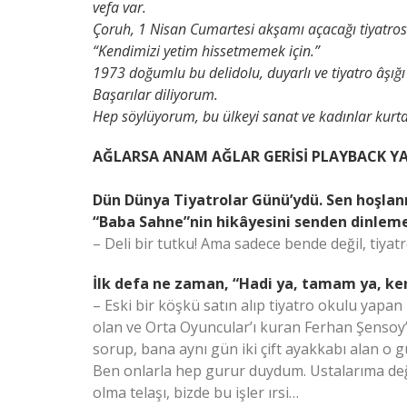
vefa var.
Çoruh, 1 Nisan Cumartesi akşamı açacağı tiyatrosu
“Kendimizi yetim hissetmemek için.”
1973 doğumlu bu delidolu, duyarlı ve tiyatro âşı
Başarılar diliyorum.
Hep söylüyorum, bu ülkeyi sanat ve kadınlar kurt
AĞLARSA ANAM AĞLAR GERİSİ PLAYBACK Y
Dün Dünya Tiyatrolar Günü’ydü. Sen hoşlan
“Baba Sahne”nin hikâyesini senden dinleme
– Deli bir tutku! Ama sadece bende değil, tiya
İlk defa ne zaman, “Hadi ya, tamam ya, k
– Eski bir köşkü satın alıp tiyatro okulu yapan
olan ve Orta Oyuncular’ı kuran Ferhan Şensoy’d
sorup, bana aynı gün iki çift ayakkabı alan o g
Ben onlarla hep gurur duydum. Ustalarıma değil
olma telaşı, bizde bu işler ırsi…