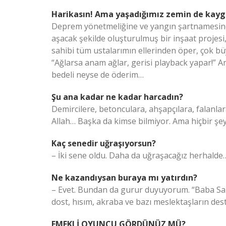
Harikasın! Ama yaşadığımız zemin de kayg
Deprem yönetmeliğine ve yangın şartnamesine u
aşacak şekilde oluşturulmuş bir inşaat projesi
sahibi tüm ustalarımın ellerinden öper, çok büy
“Ağlarsa anam ağlar, gerisi playback yapar!” 
bedeli neyse de öderim…
Şu ana kadar ne kadar harcadın?
Demircilere, betonculara, ahşapçılara, falanlara
Allah… Başka da kimse bilmiyor. Ama hiçbir ş
Kaç senedir uğraşıyorsun?
– İki sene oldu. Daha da uğraşacağız herhalde
Ne kazandıysan buraya mı yatırdın?
– Evet. Bundan da gurur duyuyorum. “Baba Sa
dost, hısım, akraba ve bazı meslektaşların des
EMEKLİ OYUNCU GÖRDÜNÜZ MÜ?