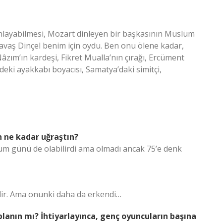
 anlayabilmesi, Mozart dinleyen bir başkasının Müslüm
Savaş Dinçel benim için oydu. Ben onu ölene kadar,
Nâzım’ın kardeşi, Fikret Mualla’nın çırağı, Ercüment
deki ayakkabı boyacısı, Samatya’daki simitçi,
 ne kadar uğraştın?
um günü de olabilirdi ama olmadı ancak 75’e denk
dir. Ama onunki daha da erkendi…
lanın mı? İhtiyarlayınca, genç oyuncuların başına