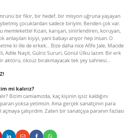
ömrünü bir fikir, bir hedef, bir misyon uğruna yaşayan
aybetmiş çocuklardan sadece biriyim. Benden çok var.
 memlekette! Kızan, karışan, sinirlendiren, koruyan,
 anlaşılan kişiyi, yani babayı arıyor hep insan. O
me ki ille de erkek… Bize daha nice Afife Jale, Macide
i, Adile Naşit, Gülriz Sururi, Gönül Ülkü lazım. Bir erk
 Bir aktörü, öksüz bırakmayacak tek şey sahnesi…
Z!
im mi kalırız?
ır? Bizim camiamızda, kaç kişinin işsiz kaldığını
 paran yoksa yetimsin. Ama gerçek sanatçının para
l açmaya çalışırdım. Zaten bir sanatçıya paranın fazlası