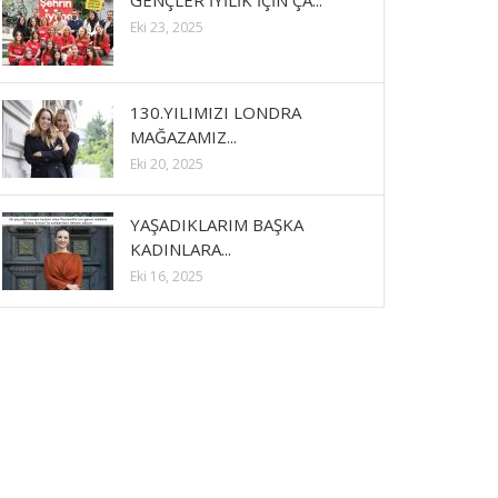
GENÇLER İYİLİK İÇİN ÇA...
Eki 23, 2025
130.YILIMIZI LONDRA
MAĞAZAMIZ...
Eki 20, 2025
YAŞADIKLARIM BAŞKA
KADINLARA...
Eki 16, 2025