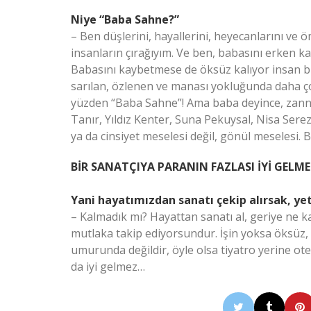
Niye “Baba Sahne?”
– Ben düşlerini, hayallerini, heyecanlarını ve 
insanların çırağıyım. Ve ben, babasını erken k
Babasını kaybetmese de öksüz kalıyor insan bu
sarılan, özlenen ve manası yokluğunda daha çok
yüzden “Baba Sahne”! Ama baba deyince, zannet
Tanır, Yıldız Kenter, Suna Pekuysal, Nisa Serezl
ya da cinsiyet meselesi değil, gönül meselesi.
BİR SANATÇIYA PARANIN FAZLASI İYİ GELME
Yani hayatımızdan sanatı çekip alırsak, yet
– Kalmadık mı? Hayattan sanatı al, geriye ne kal
mutlaka takip ediyorsundur. İşin yoksa öksüz,
umurunda değildir, öyle olsa tiyatro yerine ote
da iyi gelmez…