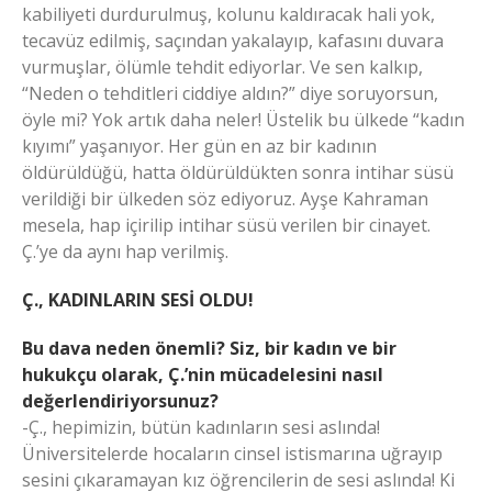
kabiliyeti durdurulmuş, kolunu kaldıracak hali yok,
tecavüz edilmiş, saçından yakalayıp, kafasını duvara
vurmuşlar, ölümle tehdit ediyorlar. Ve sen kalkıp,
“Neden o tehditleri ciddiye aldın?” diye soruyorsun,
öyle mi? Yok artık daha neler! Üstelik bu ülkede “kadın
kıyımı” yaşanıyor. Her gün en az bir kadının
öldürüldüğü, hatta öldürüldükten sonra intihar süsü
verildiği bir ülkeden söz ediyoruz. Ayşe Kahraman
mesela, hap içirilip intihar süsü verilen bir cinayet.
Ç.’ye da aynı hap verilmiş.
Ç., KADINLARIN SESİ OLDU!
Bu dava neden önemli? Siz, bir kadın ve bir
hukukçu olarak, Ç.’nin mücadelesini nasıl
değerlendiriyorsunuz?
-Ç., hepimizin, bütün kadınların sesi aslında!
Üniversitelerde hocaların cinsel istismarına uğrayıp
sesini çıkaramayan kız öğrencilerin de sesi aslında! Ki