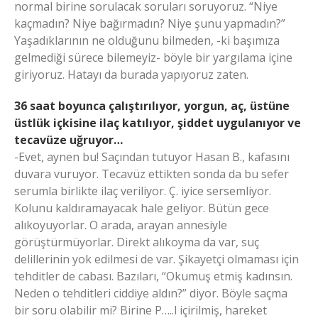
normal birine sorulacak soruları soruyoruz. “Niye
kaçmadın? Niye bağırmadın? Niye şunu yapmadın?”
Yaşadıklarının ne olduğunu bilmeden, -ki başımıza
gelmediği sürece bilemeyiz- böyle bir yargılama içine
giriyoruz. Hatayı da burada yapıyoruz zaten.
36 saat boyunca çalıştırılıyor, yorgun, aç, üstüne
üstlük içkisine ilaç katılıyor, şiddet uygulanıyor ve
tecavüze uğruyor…
-Evet, aynen bu! Saçından tutuyor Hasan B., kafasını
duvara vuruyor. Tecavüz ettikten sonda da bu sefer
serumla birlikte ilaç veriliyor. Ç. iyice sersemliyor.
Kolunu kaldıramayacak hale geliyor. Bütün gece
alıkoyuyorlar. O arada, arayan annesiyle
görüştürmüyorlar. Direkt alıkoyma da var, suç
delillerinin yok edilmesi de var. Şikayetçi olmaması için
tehditler de cabası. Bazıları, “Okumuş etmiş kadınsın.
Neden o tehditleri ciddiye aldın?” diyor. Böyle saçma
bir soru olabilir mi? Birine P…..l içirilmiş, hareket