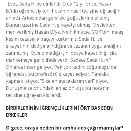
-Evet, Seda H. de dinlendi. O da 12 yıl önce, Hasan
B.’nin öğrencisiyken, hocanın nasıl tacizine uğradığını
anlattı. Arkasından gelerek, göğüslerine ellemiş.
Bunun üzerine Seda H. şikayetçi olmuş. Meslekten
men verilmiş Hasan B.’ye. Ne hikmetse, YÖK’ten, maaş
kesim cezasıyla paçayı kurtarmış. Seda H. ise
şikayetinin ciddiye alındığını ve cezanın uygulandığını
zannetmiş. Öyle olmadığı için, dosya kapatıldığı için,
mahkemeye gelip ifade verdi. Sadece Seda H. mi?
Onlarca ihbar geliyor. Pek çok kadın, çoğunluğu da
öğrencisi, bu profesörü şikayet ediyor. Tanıklık
yapmak istiyor. “Size anlatacaklarım var!” diyor.
Duruşma salonundaki en az on kişi, bu hocanın
tacizine uğrayan kişilerdi.
BİRBİRLERİNİN İĞRENÇLİKLERİNİ ÖRT BAS EDEN
ERKEKLER
O gece, oraya neden bir ambulans çağırmamışlar?