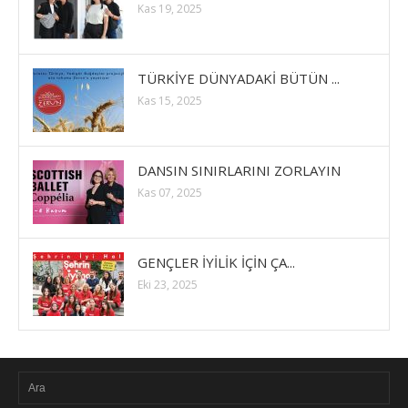
Kas 19, 2025
TÜRKİYE DÜNYADAKİ BÜTÜN ...
Kas 15, 2025
DANSIN SINIRLARINI ZORLAYIN
Kas 07, 2025
GENÇLER İYİLİK İÇİN ÇA...
Eki 23, 2025