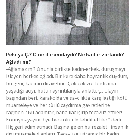
Peki ya Ç.? O ne durumdaydı? Ne kadar zorlandı?
Ağladı mı?
-Ağlamaz mı? Onunla birlikte kadın-erkek, duruşmayı
izleyen herkes ağladı. Bir kere daha hayranlık duydum,
bu genç kadının dirayetine. Çok çok zorlandı ama
yaşadığı acıyı, bütün ayrıntılarıyla anlattı. Ç., olayın
başından beri, karakolda ve savcılıkta karşılaştığı kötü
muameleye ve her türlü caydırma gayretlerine
rağmen, “Bu adamlar, bana ilaç içirip tecavüz ettiler!
Konuşmayayım diye beni ölümle tehdit ettiler!” dedi.
Hiç geri adım atmadı. Başına gelen bu rezaleti, insanlık
dışı muameleyi anlattı. Tecavüze uğramış bir kadın