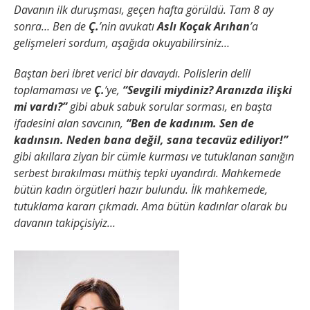
Davanın ilk duruşması, geçen hafta görüldü. Tam 8 ay
sonra… Ben de
Ç.
’nin avukatı
Aslı Koçak Arıhan
’a
gelişmeleri sordum, aşağıda okuyabilirsiniz…
Baştan beri ibret verici bir davaydı. Polislerin delil
toplamaması ve
Ç.
’ye,
“Sevgili miydiniz? Aranızda ilişki
mi vardı?”
gibi abuk sabuk sorular sorması, en başta
ifadesini alan savcının,
“Ben de kadınım. Sen de
kadınsın. Neden bana değil, sana tecavüz ediliyor!”
gibi akıllara ziyan bir cümle kurması ve tutuklanan sanığın
serbest bırakılması müthiş tepki uyandırdı. Mahkemede
bütün kadın örgütleri hazır bulundu. İlk mahkemede,
tutuklama kararı çıkmadı. Ama bütün kadınlar olarak bu
davanın takipçisiyiz…