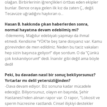
olağan. Birbirlerinin iğrençlikleri örtbas eden ekipler
bunlar. Bence oraya gelen ilk kız da zaten Ç., değil.
Tecavüze uğradığını haykıran o…
Hasan B. hakkında çıkan haberlerden sonra,
normal hayatına devam edebilmiş mi?
-Edememiş. Mağdur edebiyatı yapmayı da ihmal
etmedi. Kendisine “YÖK’te beş tane dosyanız var. Kamu
görevinden de men edildiniz. Neden bu taciz vakaları
hep sizin başınıza geliyor!” diye sordum. O da “Çünkü
çok kıskanılıyorum!” dedi. İnanılır gibi değil ama böyle
dedi!
Peki, bu davadan nasıl bir sonuç bekliyorsunuz?
Yırtarlar mı delil yetersizliğinden?
-Dava devam ediyor. Biz sonuna kadar mücadele
edeceğiz. Biliyorsunuz, olayın en başında, Şehir
Hastanesi’nden alınan rapor var. O rapor, “Lökosit ve
sperm hücresine rastlandı. Cinsel ilişkiyi destekler