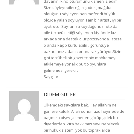
davanın ikinci oturumunu kısmen izledim.
Size söyleyebileceğim şudur , mağdur
olduğunu söyleyen hanımefendi büyük
ölçüde yalan söylüyor. Tam bir artist , iyi bir
tiyatrocu. Sayfanıza koyduğunuz foto da
bile tecavüz ettiği söylenen kişi önde kız
arkada ona destek olur pozisyonda. istese
o anda kaçıp kurtulabilir , görüntüye
bakarsanız adam zorlanarak yürüyor.Sizin
gibi tecrübeli bir gazetecinin mahkemeyi
etkilemeye yönelik bu tip oyunlara
gelmemesi gerekir.
Saygılar
DIDEM GÜLER
(
PAZAR, ARALIK 15, 2019
)
CEVAPLA
Ülkemdeki savcılara bak. Hey allahım ne
günlere kaldık. Allah sonumuzu hayır ede de
başımıza bişey gelmeden göçüp gidek bu
diyarlardan. Zira hakkımızı savunabilecek
bir hukuk sistemi yok bu topraklarda