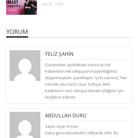
Kas 07, 2025
YORUM
YELIZ ŞAHIN
(
PAZAR, ARALIK 15, 2019
)
CEVAPLA
Gazeteden ayrıldıktan sonra bu tür
haberlerin tek takipçisini kaybettiğimizi
düşünmüştüm, yanılmışım. İyi ki varsınız, her
nerede olursanız olun Türkiye deki
kadınların sesi olmaya devam ettiğiniz için
teşekkür ederim.
ABDULLAH DURU
(
PAZAR, ARALIK 15, 2019
)
CEVAPLA
Sayın Ayşe Arman
Dava günü tesadüfen adliyede idim. Bu