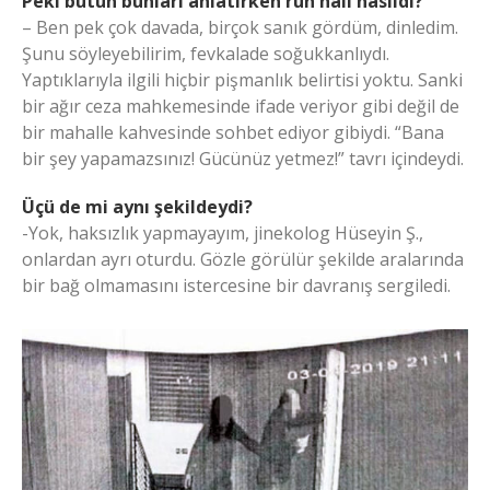
Peki bütün bunları anlatırken ruh hali nasıldı?
– Ben pek çok davada, birçok sanık gördüm, dinledim.
Şunu söyleyebilirim, fevkalade soğukkanlıydı.
Yaptıklarıyla ilgili hiçbir pişmanlık belirtisi yoktu. Sanki
bir ağır ceza mahkemesinde ifade veriyor gibi değil de
bir mahalle kahvesinde sohbet ediyor gibiydi. “Bana
bir şey yapamazsınız! Gücünüz yetmez!” tavrı içindeydi.
Üçü de mi aynı şekildeydi?
-Yok, haksızlık yapmayayım, jinekolog Hüseyin Ş.,
onlardan ayrı oturdu. Gözle görülür şekilde aralarında
bir bağ olmamasını istercesine bir davranış sergiledi.