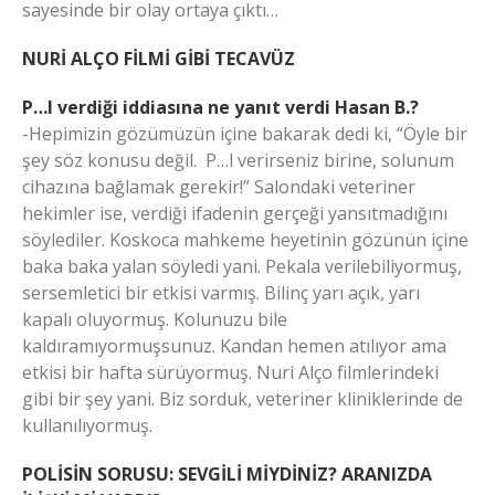
sayesinde bir olay ortaya çıktı…
NURİ ALÇO FİLMİ GİBİ TECAVÜZ
P…l verdiği iddiasına ne yanıt verdi Hasan B.?
-Hepimizin gözümüzün içine bakarak dedi ki, “Öyle bir
şey söz konusu değil. P…l verirseniz birine, solunum
cihazına bağlamak gerekir!” Salondaki veteriner
hekimler ise, verdiği ifadenin gerçeği yansıtmadığını
söylediler. Koskoca mahkeme heyetinin gözünün içine
baka baka yalan söyledi yani. Pekala verilebiliyormuş,
sersemletici bir etkisi varmış. Bilinç yarı açık, yarı
kapalı oluyormuş. Kolunuzu bile
kaldıramıyormuşsunuz. Kandan hemen atılıyor ama
etkisi bir hafta sürüyormuş. Nuri Alço filmlerindeki
gibi bir şey yani. Biz sorduk, veteriner kliniklerinde de
kullanılıyormuş.
POLİSİN SORUSU: SEVGİLİ MİYDİNİZ? ARANIZDA