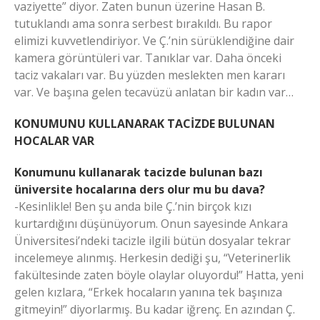
vaziyette” diyor. Zaten bunun üzerine Hasan B.
tutuklandı ama sonra serbest bırakıldı. Bu rapor
elimizi kuvvetlendiriyor. Ve Ç.’nin sürüklendiğine dair
kamera görüntüleri var. Tanıklar var. Daha önceki
taciz vakaları var. Bu yüzden meslekten men kararı
var. Ve başına gelen tecavüzü anlatan bir kadın var…
KONUMUNU KULLANARAK TACİZDE BULUNAN
HOCALAR VAR
Konumunu kullanarak tacizde bulunan bazı
üniversite hocalarına ders olur mu bu dava?
-Kesinlikle! Ben şu anda bile Ç.’nin birçok kızı
kurtardığını düşünüyorum. Onun sayesinde Ankara
Üniversitesi’ndeki tacizle ilgili bütün dosyalar tekrar
incelemeye alınmış. Herkesin dediği şu, “Veterinerlik
fakültesinde zaten böyle olaylar oluyordu!” Hatta, yeni
gelen kızlara, “Erkek hocaların yanına tek başınıza
gitmeyin!” diyorlarmış. Bu kadar iğrenç. En azından Ç.