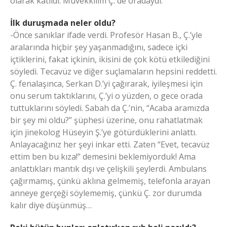
olarak katıldı. Müvekkilim Ç. de oradaydı.
İlk duruşmada neler oldu?
-Önce sanıklar ifade verdi. Profesör Hasan B., Ç.’yle
aralarında hiçbir şey yaşanmadığını, sadece içki
içtiklerini, fakat içkinin, ikisini de çok kötü etkilediğini
söyledi. Tecavüz ve diğer suçlamaların hepsini reddetti.
Ç. fenalaşınca, Serkan D.’yi çağırarak, iyileşmesi için
onu serum taktıklarını, Ç.’yi o yüzden, o gece orada
tuttuklarını söyledi. Sabah da Ç.’nin, “Acaba aramızda
bir şey mi oldu?” şüphesi üzerine, onu rahatlatmak
için jinekolog Hüseyin Ş.’ye götürdüklerini anlattı.
Anlayacağınız her şeyi inkar etti. Zaten “Evet, tecavüz
ettim ben bu kıza!” demesini beklemiyorduk! Ama
anlattıkları mantık dışı ve çelişkili şeylerdi. Ambulans
çağırmamış, çünkü aklına gelmemiş, telefonla arayan
anneye gerçeği söylememiş, çünkü Ç. zor durumda
kalır diye düşünmüş…