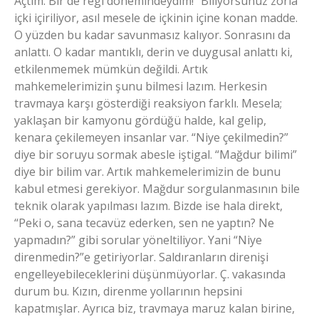
Açtım. Bir de regl dönemindeydim!” Biliyorsunuz zorla
içki içiriliyor, asıl mesele de içkinin içine konan madde.
O yüzden bu kadar savunmasız kalıyor. Sonrasını da
anlattı. O kadar mantıklı, derin ve duygusal anlattı ki,
etkilenmemek mümkün değildi. Artık
mahkemelerimizin şunu bilmesi lazım. Herkesin
travmaya karşı gösterdiği reaksiyon farklı. Mesela;
yaklaşan bir kamyonu gördüğü halde, kal gelip,
kenara çekilemeyen insanlar var. “Niye çekilmedin?”
diye bir soruyu sormak abesle iştigal. “Mağdur bilimi”
diye bir bilim var. Artık mahkemelerimizin de bunu
kabul etmesi gerekiyor. Mağdur sorgulanmasının bile
teknik olarak yapılması lazım. Bizde ise hala direkt,
“Peki o, sana tecavüz ederken, sen ne yaptın? Ne
yapmadın?” gibi sorular yöneltiliyor. Yani “Niye
direnmedin?”e getiriyorlar. Saldıranların direnişi
engelleyebileceklerini düşünmüyorlar. Ç. vakasında
durum bu. Kızın, direnme yollarının hepsini
kapatmışlar. Ayrıca biz, travmaya maruz kalan birine,