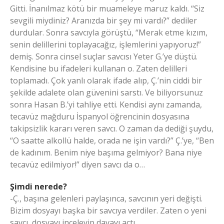
Gitti. İnanılmaz kötü bir muameleye maruz kaldı. “Siz
sevgili miydiniz? Aranızda bir şey mi vardı?” dediler
durdular. Sonra savcıyla görüştü, “Merak etme kızım,
senin delillerini toplayacağız, işlemlerini yapıyoruz!”
demiş. Sonra cinsel suçlar savcısı Yeter G.’ye düştü.
Kendisine bu ifadeleri kullanan o. Zaten delilleri
toplamadı. Çok yanlı olarak ifade alıp, Ç.’nin ciddi bir
şekilde adalete olan güvenini sarstı. Ve biliyorsunuz
sonra Hasan B.’yi tahliye etti. Kendisi aynı zamanda,
tecavüz mağduru İspanyol öğrencinin dosyasına
takipsizlik kararı veren savcı. O zaman da dediği şuydu,
“O saatte alkollü halde, orada ne işin vardı?” Ç.’ye, “Ben
de kadınım. Benim niye başıma gelmiyor? Bana niye
tecavüz edilmiyor!” diyen savcı da o…
Şimdi nerede?
-Ç., başına gelenleri paylaşınca, savcının yeri değişti.
Bizim dosyayı başka bir savcıya verdiler. Zaten o yeni
savcı, dosyayı inceleyip davayı açtı…