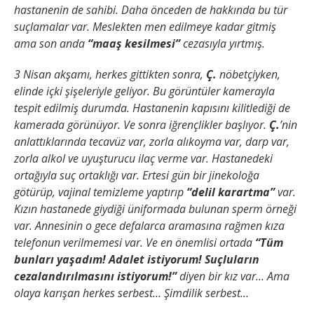
hastanenin de sahibi. Daha önceden de hakkında bu tür
suçlamalar var. Meslekten men edilmeye kadar gitmiş
ama son anda
“maaş kesilmesi”
cezasıyla yırtmış.
3 Nisan akşamı, herkes gittikten sonra,
Ç.
nöbetçiyken,
elinde içki şişeleriyle geliyor. Bu görüntüler kamerayla
tespit edilmiş durumda. Hastanenin kapısını kilitlediği de
kamerada görünüyor. Ve sonra iğrençlikler başlıyor.
Ç.
’nin
anlattıklarında tecavüz var, zorla alıkoyma var, darp var,
zorla alkol ve uyuşturucu ilaç verme var. Hastanedeki
ortağıyla suç ortaklığı var. Ertesi gün bir jinekoloğa
götürüp, vajinal temizleme yaptırıp
“delil karartma”
var.
Kızın hastanede giydiği üniformada bulunan sperm örneği
var. Annesinin o gece defalarca aramasına rağmen kıza
telefonun verilmemesi var. Ve en önemlisi ortada
“Tüm
bunları yaşadım! Adalet istiyorum! Suçluların
cezalandırılmasını istiyorum!”
diyen bir kız var… Ama
olaya karışan herkes serbest… Şimdilik serbest…