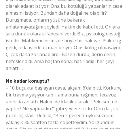
olarak adalet istiyor. Ona bu kötülüğü yapanların ceza
almasını istiyor. Bundan daha doğal ne olabilir?
Duruşmada, onların yüzüne bakarak
anlatamayacağını söyledi. Hakim de kabul etti. Onlara
sırtı dönük olarak ifadesini verdi. Biz, psikolog desteği
istedik. Mahkemelerimizde böyle bir hak var. Psikolog
geldi, o da işinde uzman biriydi. O psikolog olmasaydı,
Ç. çok daha zorlanabilirdi. Bazen durdu, derin derin
nefesler aldı. Ama baştan sona, hatırladığı her şeyi
anlattı…
Ne kadar konuştu?
– 10 buçukta başlayan dava, akşam 6’da bitti. Korkunç
bir travma yaşıyor tabii, ama buna rağmen, tecavüz
anını da anlattı. Hakim de klasik olarak, “Peki sen ne
yaptın? Ne yapmadın?” gibi şeyler sordu. Onu da çok
güzel açıkladı. Dedi ki, “Ben 2 gecedir uykusuzdum,
yaklaşık 36 saatten fazla nöbetteydim. Yorgundum.