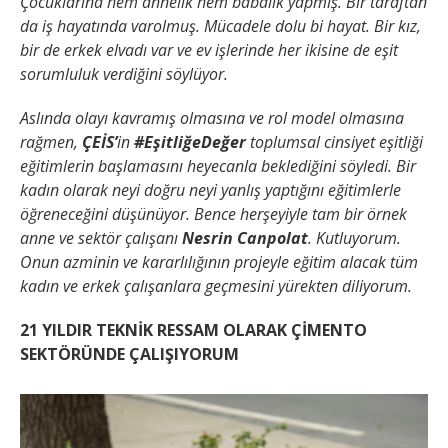
Çocuklarına hem annelik hem babalık yapmış. Bir taraftan
da iş hayatında varolmuş. Mücadele dolu bi hayat. Bir kız,
bir de erkek elvadı var ve ev işlerinde her ikisine de eşit
sorumluluk verdiğini söylüyor.
Aslında olayı kavramış olmasına ve rol model olmasına
rağmen,
ÇEİS’
in
#EşitliğeDeğer
toplumsal cinsiyet eşitliği
eğitimlerin başlamasını heyecanla beklediğini söyledi. Bir
kadın olarak neyi doğru neyi yanlış yaptığını eğitimlerle
öğreneceğini düşünüyor. Bence herşeyiyle tam bir örnek
anne ve sektör çalışanı
Nesrin Canpolat
. Kutluyorum.
Onun azminin ve kararlılığının projeyle eğitim alacak tüm
kadın ve erkek çalışanlara geçmesini yürekten diliyorum.
21 YILDIR TEKNİK RESSAM OLARAK ÇİMENTO
SEKTÖRÜNDE ÇALIŞIYORUM