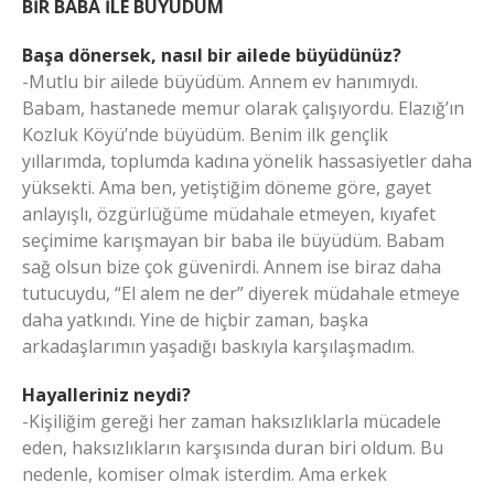
BİR BABA İLE BÜYÜDÜM
Başa dönersek, nasıl bir ailede büyüdünüz?
-Mutlu bir ailede büyüdüm. Annem ev hanımıydı.
Babam, hastanede memur olarak çalışıyordu. Elazığ’ın
Kozluk Köyü’nde büyüdüm. Benim ilk gençlik
yıllarımda, toplumda kadına yönelik hassasiyetler daha
yüksekti. Ama ben, yetiştiğim döneme göre, gayet
anlayışlı, özgürlüğüme müdahale etmeyen, kıyafet
seçimime karışmayan bir baba ile büyüdüm. Babam
sağ olsun bize çok güvenirdi. Annem ise biraz daha
tutucuydu, “El alem ne der” diyerek müdahale etmeye
daha yatkındı. Yine de hiçbir zaman, başka
arkadaşlarımın yaşadığı baskıyla karşılaşmadım.
Hayalleriniz neydi?
-Kişiliğim gereği her zaman haksızlıklarla mücadele
eden, haksızlıkların karşısında duran biri oldum. Bu
nedenle, komiser olmak isterdim. Ama erkek