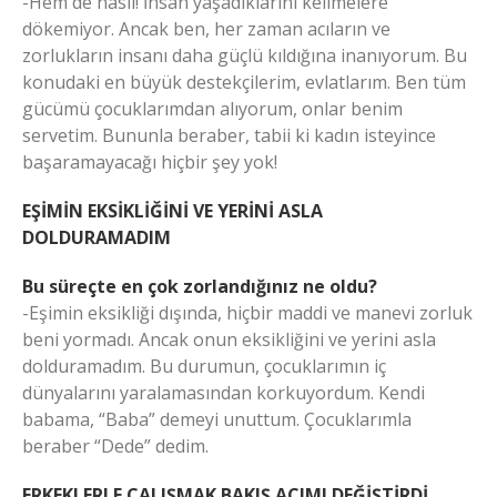
-Hem de nasıl! İnsan yaşadıklarını kelimelere
dökemiyor. Ancak ben, her zaman acıların ve
zorlukların insanı daha güçlü kıldığına inanıyorum. Bu
konudaki en büyük destekçilerim, evlatlarım. Ben tüm
gücümü çocuklarımdan alıyorum, onlar benim
servetim. Bununla beraber, tabii ki kadın isteyince
başaramayacağı hiçbir şey yok!
EŞİMİN EKSİKLİĞİNİ VE YERİNİ ASLA
DOLDURAMADIM
Bu süreçte en çok zorlandığınız ne oldu?
-Eşimin eksikliği dışında, hiçbir maddi ve manevi zorluk
beni yormadı. Ancak onun eksikliğini ve yerini asla
dolduramadım. Bu durumun, çocuklarımın iç
dünyalarını yaralamasından korkuyordum. Kendi
babama, “Baba” demeyi unuttum. Çocuklarımla
beraber “Dede” dedim.
ERKEKLERLE ÇALIŞMAK BAKIŞ AÇIMI DEĞİŞTİRDİ