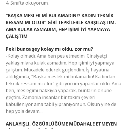
4. Sınıfta okuyorum.
“BAŞKA MESLEK Mİ BULAMADIN!? KADIN TEKNİK
RESSAM MI OLUR” GİBİ TEPKİLERLE KARŞILAŞTIM.
AMA KULAK ASMADIM, HEP İŞİMİ İYİ YAPMAYA
ÇALIŞTIM
Peki bunca şey kolay mı oldu, zor mu?
-Kolay olmadı. Ama ben pes etmedim. Cinsiyetçi
yaklaşımlara kulak asmadım. Hep işimi iyi yapmaya
çalıştım. Mücadele ederek güçlendim. İş hayatına
atıldığımda, “Başka meslek mi bulamadın! Kadından
teknik ressam mı olur” gibi yorum yapanlar oldu. Ama
ben, mesleğimi hakkıyla yaparak, bunların önüne
geçtim. Zamanla insanlar bir takım şeyleri
kabulleniyor ama tabii yıpranıyorsun. Olsun yine de
hep yola devam…
ANLAYIŞLI, ÖZGÜRLÜĞÜME MÜDAHALE ETMEYEN