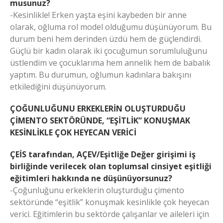
musunuz?
-Kesinlikle! Erken yaşta eşini kaybeden bir anne
olarak, oğluma rol model olduğumu düşünüyorum. Bu
durum beni hem derinden üzdü hem de güçlendirdi.
Güçlü bir kadın olarak iki çocuğumun sorumluluğunu
üstlendim ve çocuklarıma hem annelik hem de babalık
yaptım. Bu durumun, oğlumun kadınlara bakışını
etkilediğini düşünüyorum.
ÇOĞUNLUĞUNU ERKEKLERİN OLUŞTURDUĞU
ÇİMENTO SEKTÖRÜNDE, “EŞİTLİK” KONUŞMAK
KESİNLİKLE ÇOK HEYECAN VERİCİ
ÇEİS tarafından, AÇEV/Eşitliğe Değer girişimi iş
birliğinde verilecek olan toplumsal cinsiyet eşitliği
eğitimleri hakkında ne düşünüyorsunuz?
-Çoğunluğunu erkeklerin oluşturduğu çimento
sektöründe “eşitlik” konuşmak kesinlikle çok heyecan
verici. Eğitimlerin bu sektörde çalışanlar ve aileleri için