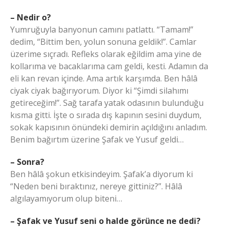
– Nedir o?
Yumruğuyla banyonun camını patlattı. “Tamam!”
dedim, “Bittim ben, yolun sonuna geldik!”. Camlar
üzerime sıçradı. Refleks olarak eğildim ama yine de
kollarıma ve bacaklarıma cam geldi, kesti. Adamın da
eli kan revan içinde. Ama artık karşımda. Ben hâlâ
ciyak ciyak bağırıyorum. Diyor ki “Şimdi silahımı
getireceğim!”. Sağ tarafa yatak odasının bulunduğu
kısma gitti. İşte o sırada dış kapının sesini duydum,
sokak kapısının önündeki demirin açıldığını anladım.
Benim bağırtım üzerine Şafak ve Yusuf geldi…
– Sonra?
Ben hâlâ şokun etkisindeyim. Şafak’a diyorum ki
“Neden beni bıraktınız, nereye gittiniz?”. Hâlâ
algılayamıyorum olup biteni…
– Şafak ve Yusuf seni o halde görünce ne dedi?