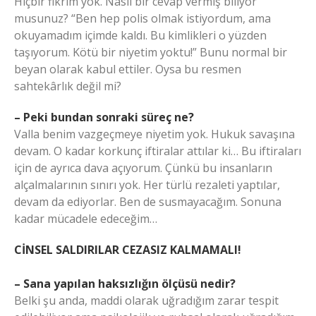
Hiçbir fikrim yok. Nasıl bir cevap vermiş biliyor
musunuz? “Ben hep polis olmak istiyordum, ama
okuyamadım içimde kaldı. Bu kimlikleri o yüzden
taşıyorum. Kötü bir niyetim yoktu!” Bunu normal bir
beyan olarak kabul ettiler. Oysa bu resmen
sahtekârlık değil mi?
– Peki bundan sonraki süreç ne?
Valla benim vazgeçmeye niyetim yok. Hukuk savaşına
devam. O kadar korkunç iftiralar attılar ki… Bu iftiraları
için de ayrıca dava açıyorum. Çünkü bu insanların
alçalmalarının sınırı yok. Her türlü rezaleti yaptılar,
devam da ediyorlar. Ben de susmayacağım. Sonuna
kadar mücadele edeceğim…
CİNSEL SALDIRILAR CEZASIZ KALMAMALI!
– Sana yapılan haksızlığın ölçüsü nedir?
Belki şu anda, maddi olarak uğradığım zarar tespit