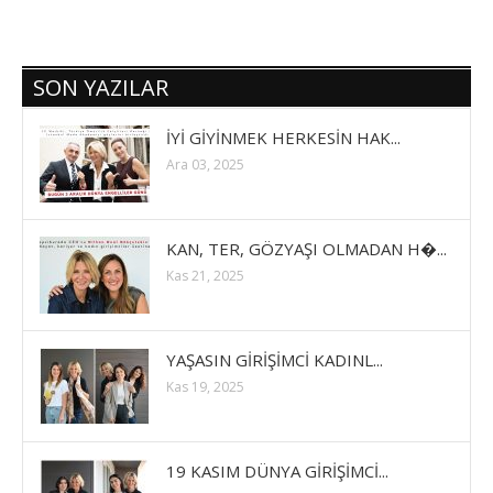
SON YAZILAR
İYİ GİYİNMEK HERKESİN HAK...
Ara 03, 2025
KAN, TER, GÖZYAŞI OLMADAN H�...
Kas 21, 2025
YAŞASIN GİRİŞİMCİ KADINL...
Kas 19, 2025
19 KASIM DÜNYA GİRİŞİMCİ...