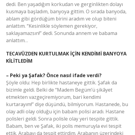
dedi. Ben yaşadığım korkudan ve gerginlikten dolayı
kusmaya başladım, banyoya gittim. O sırada banyoda,
ablam gibi gördüğüm birini aradım ve olup biteni
anlattım. “Kesinlikle söylemen gerekiyor,
saklayamazsın!” dedi. Sonunda annem ve babama
anlattım…
TECAVÜZDEN KURTULMAK İÇİN KENDİMİ BANYOYA
KİLİTLEDİM
– Peki ya Şafak? Önce nasıl ifade verdi?
Şöyle oldu: Hep birlikte hastaneye gittik. Şafak da
bizimle geldi. Belki de “Madem Begüm’ü şikâyet
etmekten vazgeçiremiyorum, bari kendimi
kurtarayım!” dişe düşündü, bilmiyorum. Hastanede, bu
olay adli olay olduğu için babam polisi aradı. Hastane
polisleri geldi. Sonra polisle olay yeri tespite gittik.
Babam, ben ve Şafak, iki polis memuruyla evi tespit
ettik. Arabayı da tespit ettirdim. Arabanın üzerindeki