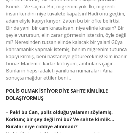
Komik… Ve saçma. Bir, migrenim yok. İki, migrenli
insan kendini niye tuvalete kapatsın! Hadi onu geçtim,
adam eliyle kapıyı kırıyor. Zaten bu bir öfke belirtisi.
Bir de yani, bir cam kıracaksan, niye elinle kırasın? Bir
şeyle vurursun, elin zarar görmesin istersin, öyle değil
mi? Neresinden tutsan elinde kalacak bir yalan! Güya
kahramanlık yapmak istemiş, benim migrenim tutunca
kapıyı kırmış, beni hastaneye götürecekmiş! Kim inanır
buna? Madem o kadar kötüyüm, ambulans çağır…
Bunların hepsi adaleti yanıltma numaraları. Ama
sonuçta mağdur ettiler beni…
POLİS OLMAK İSTİYOR DİYE SAHTE KİMLİKLE
DOLAŞIYORMUŞ
– Peki bu Can, polis olduğu yalanını söylemiş.
Korkunç bir şey değil mi bu? Ve sahte kimlik…
Buralar niye ciddiye alınmadı?