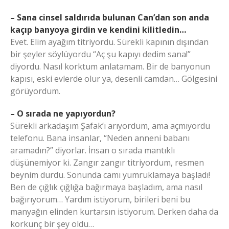
– Sana cinsel saldırıda bulunan Can’dan son anda
kaçıp banyoya girdin ve kendini kilitledin…
Evet. Elim ayağım titriyordu. Sürekli kapının dışından
bir şeyler söylüyordu “Aç şu kapıyı dedim sana!”
diyordu. Nasıl korktum anlatamam. Bir de banyonun
kapısı, eski evlerde olur ya, desenli camdan… Gölgesini
görüyordum.
– O sırada ne yapıyordun?
Sürekli arkadaşım Şafak’ı arıyordum, ama açmıyordu
telefonu. Bana insanlar, “Neden anneni babanı
aramadın?” diyorlar. İnsan o sırada mantıklı
düşünemiyor ki. Zangır zangır titriyordum, resmen
beynim durdu. Sonunda camı yumruklamaya başladı!
Ben de çığlık çığlığa bağırmaya başladım, ama nasıl
bağırıyorum… Yardım istiyorum, birileri beni bu
manyağın elinden kurtarsın istiyorum. Derken daha da
korkunç bir şey oldu…