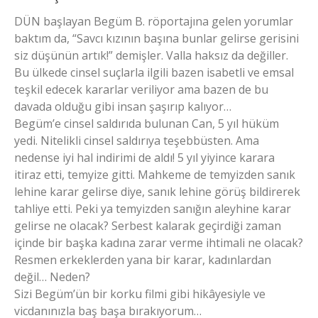
DÜN başlayan Begüm B. röportajına gelen yorumlar
baktım da, “Savcı kızının başına bunlar gelirse gerisini
siz düşünün artık!” demişler. Valla haksız da değiller.
Bu ülkede cinsel suçlarla ilgili bazen isabetli ve emsal
teşkil edecek kararlar veriliyor ama bazen de bu
davada olduğu gibi insan şaşırıp kalıyor…
Begüm’e cinsel saldırıda bulunan Can, 5 yıl hüküm
yedi. Nitelikli cinsel saldırıya teşebbüsten. Ama
nedense iyi hal indirimi de aldı! 5 yıl yiyince karara
itiraz etti, temyize gitti. Mahkeme de temyizden sanık
lehine karar gelirse diye, sanık lehine görüş bildirerek
tahliye etti. Peki ya temyizden sanığın aleyhine karar
gelirse ne olacak? Serbest kalarak geçirdiği zaman
içinde bir başka kadına zarar verme ihtimali ne olacak?
Resmen erkeklerden yana bir karar, kadınlardan
değil… Neden?
Sizi Begüm’ün bir korku filmi gibi hikâyesiyle ve
vicdanınızla baş başa bırakıyorum…