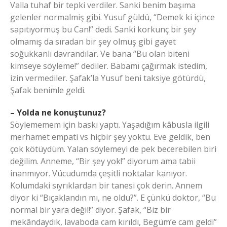
Valla tuhaf bir tepki verdiler. Sanki benim başıma
gelenler normalmiş gibi. Yusuf güldü, “Demek ki içince
sapıtıyormuş bu Can!” dedi. Sanki korkunç bir şey
olmamış da sıradan bir şey olmuş gibi gayet
soğukkanlı davrandılar. Ve bana “Bu olan biteni
kimseye söyleme!” dediler. Babamı çağırmak istedim,
izin vermediler. Şafak’la Yusuf beni taksiye götürdü,
Şafak benimle geldi.
– Yolda ne konuştunuz?
Söylememem için baskı yaptı. Yaşadığım kâbusla ilgili
merhamet empati vs hiçbir şey yoktu. Eve geldik, ben
çok kötüydüm. Yalan söylemeyi de pek becerebilen biri
değilim. Anneme, “Bir şey yok!” diyorum ama tabii
inanmıyor. Vücudumda çeşitli noktalar kanıyor.
Kolumdaki sıyrıklardan bir tanesi çok derin. Annem
diyor ki “Bıçaklandın mı, ne oldu?”. E çünkü doktor, “Bu
normal bir yara değil!” diyor. Şafak, “Biz bir
mekândaydık, lavaboda cam kırıldı, Begüm’e cam geldi”