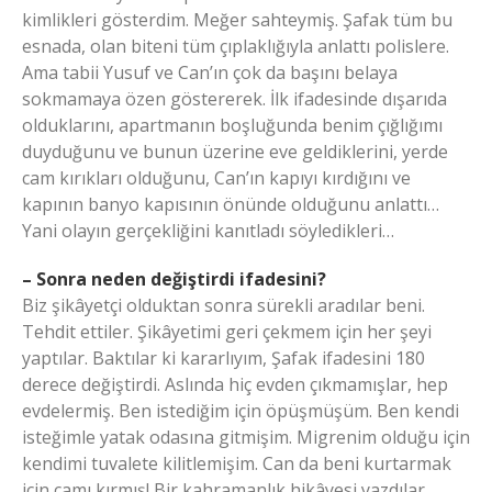
kimlikleri gösterdim. Meğer sahteymiş. Şafak tüm bu
esnada, olan biteni tüm çıplaklığıyla anlattı polislere.
Ama tabii Yusuf ve Can’ın çok da başını belaya
sokmamaya özen göstererek. İlk ifadesinde dışarıda
olduklarını, apartmanın boşluğunda benim çığlığımı
duyduğunu ve bunun üzerine eve geldiklerini, yerde
cam kırıkları olduğunu, Can’ın kapıyı kırdığını ve
kapının banyo kapısının önünde olduğunu anlattı…
Yani olayın gerçekliğini kanıtladı söyledikleri…
– Sonra neden değiştirdi ifadesini?
Biz şikâyetçi olduktan sonra sürekli aradılar beni.
Tehdit ettiler. Şikâyetimi geri çekmem için her şeyi
yaptılar. Baktılar ki kararlıyım, Şafak ifadesini 180
derece değiştirdi. Aslında hiç evden çıkmamışlar, hep
evdelermiş. Ben istediğim için öpüşmüşüm. Ben kendi
isteğimle yatak odasına gitmişim. Migrenim olduğu için
kendimi tuvalete kilitlemişim. Can da beni kurtarmak
için camı kırmış! Bir kahramanlık hikâyesi yazdılar.