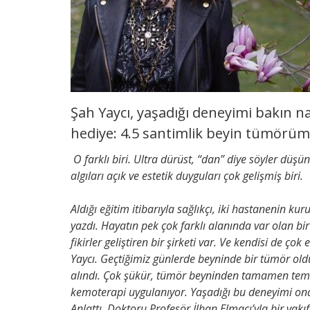
Şah Yaycı, yaşadığı deneyimi bakın n
hediye: 4.5 santimlik beyin tümörüm
O farklı biri. Ultra dürüst, “dan” diye söyler düşü
algıları açık ve estetik duyguları çok gelişmiş biri.
Aldığı eğitim itibarıyla sağlıkçı, iki hastanenin ku
yazdı. Hayatın pek çok farklı alanında var olan bi
fikirler geliştiren bir şirketi var. Ve kendisi de çok
Yaycı. Geçtiğimiz günlerde beyninde bir tümör oldu
alındı. Çok şükür, tümör beyninden tamamen temiz
kemoterapi uygulanıyor. Yaşadığı bu deneyimi o
Anlattı. Doktoru Profesör İlhan Elmacı’yla bir vakı