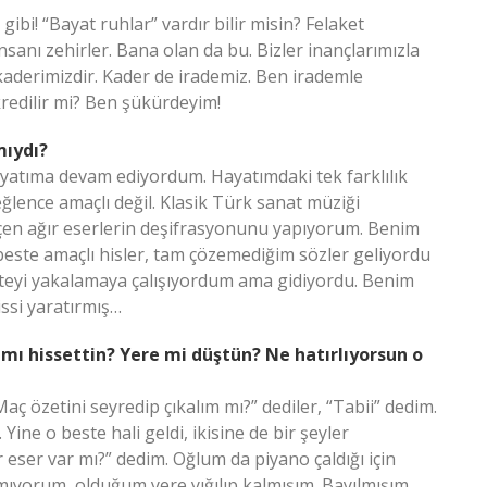
gibi! “Bayat ruhlar” vardır bilir misin? Felaket
 insanı zehirler. Bana olan da bu. Bizler inançlarımızla
 kaderimizdir. Kader de irademiz. Ben irademle
redilir mi? Ben şükürdeyim!
mıydı?
 hayatıma devam ediyordum. Hayatımdaki tek farklılık
ğlence amaçlı değil. Klasik Türk sanat müziği
çen ağır eserlerin deşifrasyonunu yapıyorum. Benim
e beste amaçlı hisler, tam çözemediğim sözler geliyordu
steyi yakalamaya çalışıyordum ama gidiyordu. Benim
ssi yaratırmış…
 mı hissettin? Yere mi düştün? Ne hatırlıyorsun o
ç özetini seyredip çıkalım mı?” dediler, “Tabii” dedim.
e o beste hali geldi, ikisine de bir şeyler
 eser var mı?” dedim. Oğlum da piyano çaldığı için
mıyorum, olduğum yere yığılıp kalmışım. Bayılmışım.