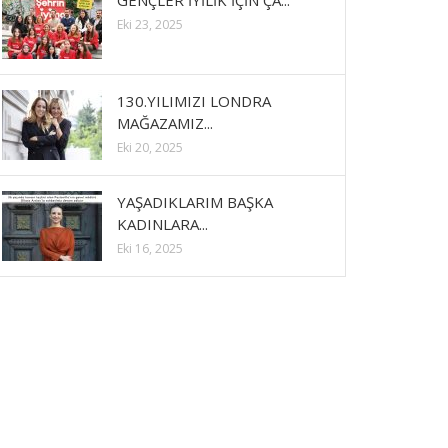
GENÇLER İYİLİK İÇİN ÇA...
Eki 23, 2025
130.YILIMIZI LONDRA
MAĞAZAMIZ...
Eki 20, 2025
YAŞADIKLARIM BAŞKA
KADINLARA...
Eki 16, 2025