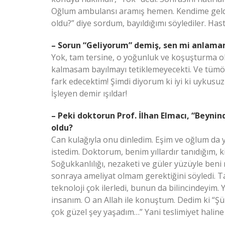
Oğlum ambulansı aramış hemen. Kendime geldi
oldu?” diye sordum, bayıldığımı söylediler. Hast
– Sorun “Geliyorum” demiş, sen mi anlam
Yok, tam tersine, o yoğunluk ve koşuşturma 
kalmasam bayılmayı tetiklemeyecekti. Ve tü
fark edecektim! Şimdi diyorum ki iyi ki uykusu
İşleyen demir ışıldar!
– Peki doktorun Prof. İlhan Elmacı, “Beynin
oldu?
Can kulağıyla onu dinledim. Eşim ve oğlum da 
istedim. Doktorum, benim yıllardır tanıdığım, k
Soğukkanlılığı, nezaketi ve güler yüzüyle beni
sonraya ameliyat olmam gerektiğini söyledi. Ta
teknoloji çok ilerledi, bunun da bilincindeyim. Y
insanım. O an Allah ile konuştum. Dedim ki “Ş
çok güzel şey yaşadım…” Yani teslimiyet haline