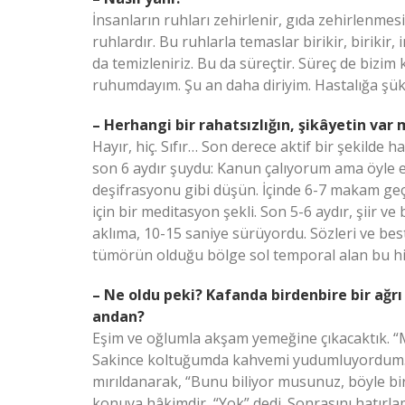
İnsanların ruhları zehirlenir, gıda zehirlenmesi 
ruhlardır. Bu ruhlarla temaslar birikir, birikir,
da temizleniriz. Bu da süreçtir. Süreç de bizim
ruhumdayım. Şu an daha diriyim. Hastalığa şük
– Herhangi bir rahatsızlığın, şikâyetin var 
Hayır, hiç. Sıfır… Son derece aktif bir şekilde
son 6 aydır şuydu: Kanun çalıyorum ama öyle e
deşifrasyonu gibi düşün. İçinde 6-7 makam ge
için bir meditasyon şekli. Son 5-6 aydır, şiir v
aklıma, 10-15 saniye sürüyordu. Sözleri ve be
tümörün olduğu bölge sol temporal alan bu hi
– Ne oldu peki? Kafanda birdenbire bir ağrı
andan?
Eşim ve oğlumla akşam yemeğine çıkacaktık. “Ma
Sakince koltuğumda kahvemi yudumluyordum. Yin
mırıldanarak, “Bunu biliyor musunuz, böyle bir
konuya hâkimdir, “Yok” dedi. Sonrasını hatırla