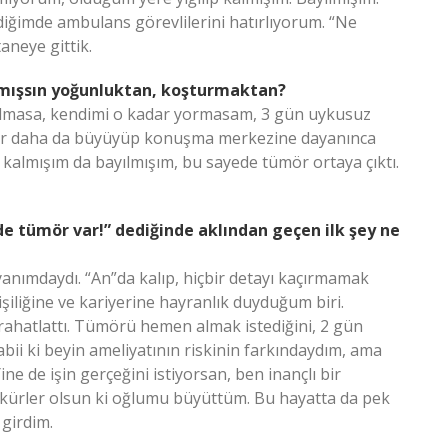
ğimde ambulans görevlilerini hatırlıyorum. “Ne
aneye gittik.
amışsın yoğunluktan, koşturmaktan?
olmasa, kendimi o kadar yormasam, 3 gün uykusuz
mör daha da büyüyüp konuşma merkezine dayanınca
z kalmışım da bayılmışım, bu sayede tümör ortaya çıktı.
de tümör var!” dediğinde aklından geçen ilk şey ne
yanımdaydı. “An”da kalıp, hiçbir detayı kaçırmamak
işiliğine ve kariyerine hayranlık duyduğum biri.
 rahatlattı. Tümörü hemen almak istediğini, 2 gün
bii ki beyin ameliyatının riskinin farkındaydım, ama
ine de işin gerçeğini istiyorsan, ben inançlı bir
ükürler olsun ki oğlumu büyüttüm. Bu hayatta da pek
 girdim.