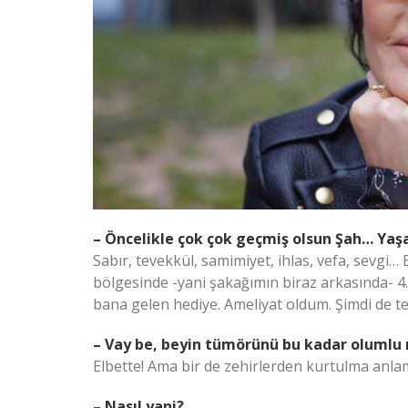
– Öncelikle çok çok geçmiş olsun Şah… Yaşa
Sabır, tevekkül, samimiyet, ihlas, vefa, sevgi
bölgesinde -yani şakağımın biraz arkasında- 4.
bana gelen hediye. Ameliyat oldum. Şimdi de t
– Vay be, beyin tümörünü bu kadar olumlu
Elbette! Ama bir de zehirlerden kurtulma anlam
– Nasıl yani?