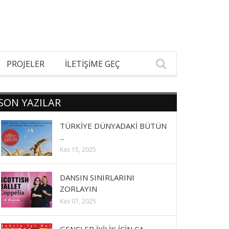
PROJELER
İLETİŞİME GEÇ
SON YAZILAR
TÜRKİYE DÜNYADAKİ BÜTÜN
...
Kas 15, 2025
DANSIN SINIRLARINI
ZORLAYIN
Kas 07, 2025