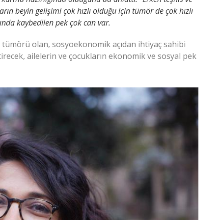
rın beyin gelişimi çok hızlı olduğu için tümör de çok hızlı
ında kaybedilen pek çok can var.
n tümörü olan, sosyoekonomik açıdan ihtiyaç sahibi
ştirecek, ailelerin ve çocukların ekonomik ve sosyal pek