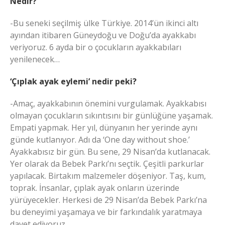
Nedir?
-Bu seneki seçilmiş ülke Türkiye. 2014’ün ikinci altı
ayından itibaren Güneydoğu ve Doğu’da ayakkabı
veriyoruz. 6 ayda bir o çocukların ayakkabıları
yenilenecek…
‘Çıplak ayak eylemi’ nedir peki?
-Amaç, ayakkabının önemini vurgulamak. Ayakkabısı
olmayan çocukların sıkıntısını bir günlüğüne yaşamak.
Empati yapmak. Her yıl, dünyanın her yerinde aynı
günde kutlanıyor. Adı da ‘One day without shoe.’
Ayakkabısız bir gün. Bu sene, 29 Nisan’da kutlanacak.
Yer olarak da Bebek Parkı’nı seçtik. Çeşitli parkurlar
yapılacak. Birtakım malzemeler döşeniyor. Taş, kum,
toprak. İnsanlar, çıplak ayak onların üzerinde
yürüyecekler. Herkesi de 29 Nisan’da Bebek Parkı’na
bu deneyimi yaşamaya ve bir farkındalık yaratmaya
davet ediyoruz…