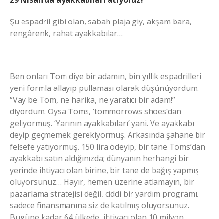
29 Nisan’da ayakkabıları atıyoruz!
Şu espadril gibi olan, sabah plaja giy, akşam bara,
rengârenk, rahat ayakkabılar…
Ben onları Tom diye bir adamın, bin yıllık espadrilleri
yeni formla allayıp pullaması olarak düşünüyordum.
“Vay be Tom, ne harika, ne yaratıcı bir adam!”
diyordum. Oysa Toms, ‘tommorrows shoes’dan
geliyormuş. ‘Yarının ayakkabıları’ yani. Ve ayakkabı
deyip geçmemek gerekiyormuş. Arkasında şahane bir
felsefe yatıyormuş. 150 lira ödeyip, bir tane Toms’dan
ayakkabı satın aldığınızda; dünyanın herhangi bir
yerinde ihtiyacı olan birine, bir tane de bağış yapmış
oluyorsunuz… Hayır, hemen üzerine atlamayın, bir
pazarlama stratejisi değil, ciddi bir yardım programı,
sadece finansmanına siz de katılmış oluyorsunuz.
Bugüne kadar 64 ülkede, ihtiyacı olan 10 milyon