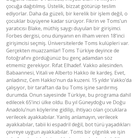
çocuğa dağıtılmış. Üstelik, bizzat götürüp teslim
ediyorlar. Daha da güzeli, bir kerelik bir işlem değil, o
çocuklar büyüyene kadar sürüyor. Fikrin ve Toms’un
yaratıcısı Blake, müthiş saygı duyulan bir girişimci.
Forbes dergisi, onu dünyanın en ilham veren 18’inci
girişimcisi seçmiş. Üniversitelerde Toms kulüpleri var.
Gerçekten muazzamlar! Toms Türkiye deyince de
fotoğrafını gördüğünüz bu genç adamdan söz
etmemiz gerekiyor. Rıfat Elhadef. Vakko ailesinden.
Babaannesi, Vitali ve Alberto Hakko ile kardeş. Evet,
anladınız, Cem Hakko’nun da kuzeni. 15 yıldır Vakko’da
çalışıyor, bir taraftan da bu Toms işine sardırmış
durumda. Onun sayesinde Türkiye, bu programa dahil
edilecek 65’inci ülke oldu. Bu yıl Güneydoğu ve Doğu
Anadolu’nun köylerine gidilip, ihtiyacı olan çocuklara
verilecek ayakkabılar. Yanlış anlamayın, verilecek
ayakkabılar, tabii ki espadril değil, bot türü yaşadıkları
çevreye uygun ayakkabılar. Toms bir çılgınlık ve işin