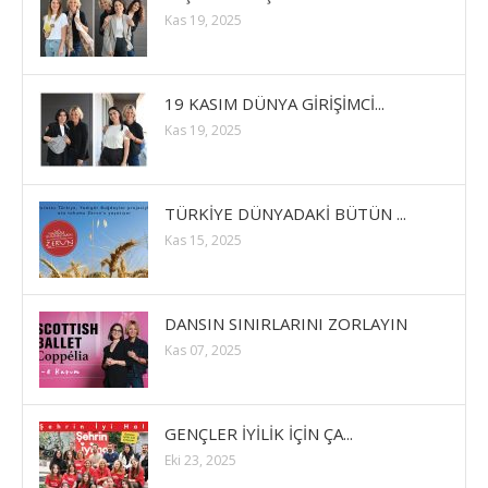
Kas 19, 2025
19 KASIM DÜNYA GİRİŞİMCİ...
Kas 19, 2025
TÜRKİYE DÜNYADAKİ BÜTÜN ...
Kas 15, 2025
DANSIN SINIRLARINI ZORLAYIN
Kas 07, 2025
GENÇLER İYİLİK İÇİN ÇA...
Eki 23, 2025