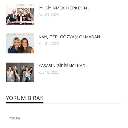
İYİ GİYİNMEK HERKESİN ...
Ara 03, 2025
KAN, TER, GÖZYAŞI OLMADAN...
Kas 21, 2025
YAŞASIN GİRİŞİMCİ KAD...
Kas 19, 2025
YORUM BIRAK