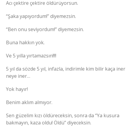
Acı çektire çektire öldürüyorsun.
“Şaka yapıyordum!” diyemezsin.
“Ben onu seviyordum!” diyemezsin.
Buna hakkın yok.
Ve 5 yılla yırtamazsın!!!!
5 yıl da sözde 5 yıl, infazla, indirimle kim bilir kaça iner
neye iner…
Yok hayır!
Benim aklım almıyor.
Sen güzelim kızı öldüreceksin, sonra da “Ya kusura
bakmayın, kaza oldu! Öldü” diyeceksin.