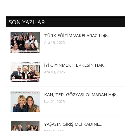
SON YAZILAR
TÜRK EĞİTİM VAKFI ARACILI�...
Ara 19, 2025
İYİ GİYİNMEK HERKESİN HAK...
Ara 03, 2025
KAN, TER, GÖZYAŞI OLMADAN H�...
Kas 21, 2025
YAŞASIN GİRİŞİMCİ KADINL...