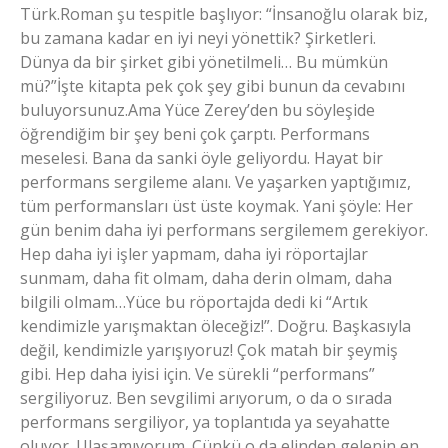
Türk.Roman şu tespitle başlıyor: “İnsanoğlu olarak biz,
bu zamana kadar en iyi neyi yönettik? Şirketleri.
Dünya da bir şirket gibi yönetilmeli… Bu mümkün
mü?”İşte kitapta pek çok şey gibi bunun da cevabını
buluyorsunuz.Ama Yüce Zerey’den bu söyleşide
öğrendiğim bir şey beni çok çarptı. Performans
meselesi. Bana da sanki öyle geliyordu. Hayat bir
performans sergileme alanı. Ve yaşarken yaptığımız,
tüm performansları üst üste koymak. Yani şöyle: Her
gün benim daha iyi performans sergilemem gerekiyor.
Hep daha iyi işler yapmam, daha iyi röportajlar
sunmam, daha fit olmam, daha derin olmam, daha
bilgili olmam…Yüce bu röportajda dedi ki “Artık
kendimizle yarışmaktan öleceğiz!”. Doğru. Başkasıyla
değil, kendimizle yarışıyoruz! Çok matah bir şeymiş
gibi. Hep daha iyisi için. Ve sürekli “performans”
sergiliyoruz. Ben sevgilimi arıyorum, o da o sırada
performans sergiliyor, ya toplantıda ya seyahatte
oluyor. Ulaşamıyorum. Çünkü o da elinden gelenin en