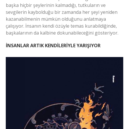
başka hiçbir şeylerinin kalmadığı, tutkuların ve
sevgilerin kaybolduğu bir zamanda her şeyi yeniden
kazanabilmenin mümkün olduğunu anlatmaya
çalışıyor. İnsanın kendi özüyle temas kurabildiğinde,
başkalarının da kalbine dokunabileceğini gösteriyor.
İNSANLAR ARTIK KENDİLERİYLE YARIŞIYOR