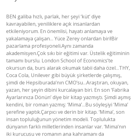
BEN galiba hızlı, parlak, her şeyi ‘küt’ diye
kavrayabilen, yeniliklere açık insanlardan
etkileniyorum. En önemlisi, hayatı anlamaya ve
yakalamaya çalışan… Yüce Zerey onlardan biri!Bir
pazarlama profesyoneli.Aynı zamanda
akademisyen.Çok sıkı bir eğitimi var. Üstelik eğitiminin
tamamı burslu. London School of Economics’te
okursun da, burs alarak okumak tabii daha özel…THY,
Coca Cola, Unilever gibi büyük şirketlerde çalışmış,
şimdi de Hepsiburada’nın CMO’su…Araştıran, okuyan,
yazan, her şeyin dibini kurcalayan biri. En son ‘Fabrika
Ayarlarınıza Dönün’ diye bir kitap yazmıştı. Şimdi aşmış
kendini, bir roman yazmış: ‘Mima’…Bu söyleşiyi ‘Mima’
şerefine yaptık.Çarpıcı ve derin bir kitap. ‘Mima’, son
insan topluluğunun yönetim modeli. Toplulukta
dünyanın farklı milletlerinden insanlar var. ‘Mima’nın
iki kurucusu ve romanın ana kahramanı da