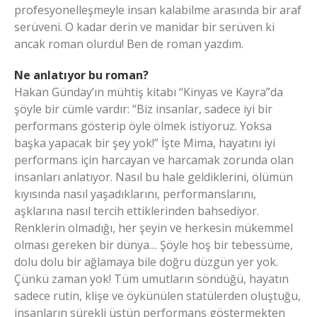
profesyonelleşmeyle insan kalabilme arasında bir araf
serüveni. O kadar derin ve manidar bir serüven ki
ancak roman olurdu! Ben de roman yazdım.
Ne anlatıyor bu roman?
Hakan Günday’ın mühtiş kitabı “Kinyas ve Kayra”da
şöyle bir cümle vardır: “Biz insanlar, sadece iyi bir
performans gösterip öyle ölmek istiyoruz. Yoksa
başka yapacak bir şey yok!” İşte Mima, hayatını iyi
performans için harcayan ve harcamak zorunda olan
insanları anlatıyor. Nasıl bu hale geldiklerini, ölümün
kıyısında nasıl yaşadıklarını, performanslarını,
aşklarına nasıl tercih ettiklerinden bahsediyor.
Renklerin olmadığı, her şeyin ve herkesin mükemmel
olması gereken bir dünya… Şöyle hoş bir tebessüme,
dolu dolu bir ağlamaya bile doğru düzgün yer yok.
Çünkü zaman yok! Tüm umutların söndüğü, hayatın
sadece rutin, klişe ve öykünülen statülerden oluştuğu,
insanların sürekli üstün performans göstermekten