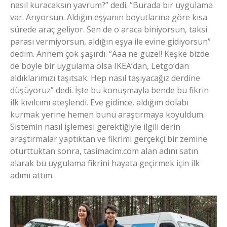
nasıl kuracaksın yavrum?” dedi. “Burada bir uygulama
var. Arıyorsun. Aldığın eşyanın boyutlarına göre kısa
sürede araç geliyor. Sen de o araca biniyorsun, taksi
parası vermiyorsun, aldığın eşya ile evine gidiyorsun”
dedim. Annem çok şaşırdı. “Aaa ne güzel! Keşke bizde
de böyle bir uygulama olsa IKEA’dan, Letgo’dan
aldıklarımızı taşıtsak. Hep nasıl taşıyacağız derdine
düşüyoruz” dedi. İşte bu konuşmayla bende bu fikrin
ilk kıvılcımı ateşlendi. Eve gidince, aldığım dolabı
kurmak yerine hemen bunu araştırmaya koyuldum.
Sistemin nasıl işlemesi gerektiğiyle ilgili derin
araştırmalar yaptıktan ve fikrimi gerçekçi bir zemine
oturttuktan sonra, tasimacim.com alan adını satın
alarak bu uygulama fikrini hayata geçirmek için ilk
adımı attım.