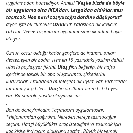
uygulamadan bahsediyor. Annesi
“Keşke bizde de böyle
bir uygulama olsa IKEA’dan, Letgo’dan aldıklarımızı
taşıtsak. Hep nasıl taşıyacağız derdine düşüyoruz”
diyor. İşte bu cümleler
Öznur
’un kafasında bir kıvılcım
çakıyor. Veeee Taşımacım uygulamasının ilk adımı böyle
atılıyor.
.
Öznur, cesur olduğu kadar gençlere de inanan, onları
destekleyen bir kadın. Hemen 19 yaşındaki yazılım dahisi
Ulaş’la paylaşıyor fikrini.
Ulaş f
ikri beğenip, bir hafta
içerisinde taslak bir app oluşturunca, şirketlerini
kuruyorlar. Aralarında muhteşem bir uyum var. Birbirlerini
tamamlıyor gibiler…
Ulaş
’ın da ilham veren bi hikayesi
var. Bir sonraki postta okuyacaksınız.
.
Ben de deneyimledim Taşımacım uygulamasını.
Telefonumdan çağırdım. Nereden nereye taşınacağını
seçtim. Hangi büyüklükte araç istediğimi ve taşımak için
kaç kişiye ihtiyacım olduğunu seçtim. Büyük bir yemek