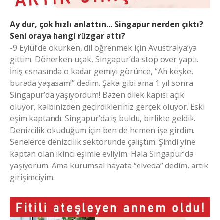
Ay dur, çok hızlı anlattın… Singapur nerden çıktı?
Seni oraya hangi rüzgar attı?
-9 Eylül’de okurken, dil öğrenmek için Avustralya’ya
gittim. Dönerken uçak, Singapur’da stop over yaptı.
İniş esnasında o kadar gemiyi görünce, “Ah keşke,
burada yaşasam!” dedim. Şaka gibi ama 1 yıl sonra
Singapur’da yaşıyordum! Bazen dilek kapısı açık
oluyor, kalbinizden geçirdikleriniz gerçek oluyor. Eski
eşim kaptandı. Singapur’da iş buldu, birlikte geldik.
Denizcilik okuduğum için ben de hemen işe girdim.
Senelerce denizcilik sektöründe çalıştım. Şimdi yine
kaptan olan ikinci eşimle evliyim. Hala Singapur’da
yaşıyorum. Ama kurumsal hayata “elveda” dedim, artık
girişimciyim.