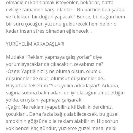
olmadığını kanıtlamak isteyenler, bekârlar, hatta
evliliğe tamamen karşı olanlar… Bu partide buluşacak
ve felekten bir düğün yapacak!” Bence, bu düğün hem
bir sürü çocuğun yüzünü güldürecek hem de bir o
kadar insan stres olmadan eğlenecek…
YÜRÜYELİM ARKADAŞLAR!
Mutlaka “Reklam yapmaya çalışıyorlar” diye
yorumlayacaklar da çıkacaktır, cevabınız ne?
-Özge: Yaptığınız iş ne olursa olsun, olumlu
düşünenler de olur, olumsuz düşünenler de…
Hayattaki felsefem “Yürüyelim arkadaşlar!” Arkana,
sağına soluna bakmadan, en iyi olacağını umut ettiğin
yolda, en iyisini yapmaya çalışarak…
-Çağrı: Ne reklamı yapabiliriz ki! Belli ki derdimiz,
çocuklar… Daha fazla bağış alabileceksek, bu güzel
smokinin göğsüne bile reklam alabilirim. Hiç sorun
yok bence! Kaç gündür, yüzlerce güzel mesaj geldi