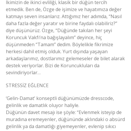
İkimizin de ikinci evliliği, klasik bir düğün tercih
etmedik. Ben de, Özge de işimize ve hayatımıza değer
katmayı seven insanlarız. Attığımız her adımda, “Nasıl
daha fazla değer yaratır ve birine faydalı olabiliriz?”
diye düşünürüz. Özge, “Düğünde takılan her şeyi
Koruncuk Vakfı’na bağışlayalım” deyince, hiç
düşünmeden “Tamam” dedim. Böylelikle fikrimize
herkesi dahil etmiş olduk. Yurt dışında yaşayan
arkadaşlarımız, dostlarımız gelemeseler de bilet alarak
destek veriyorlar. Bizi de Koruncukluları da
sevindiriyorlar…
STRESSİZ EĞLENCE
‘Gelin-Damat’ konseptli düğünümüzde dresscode,
gelinlik ve damatlık oluyor haliyle.
Düğünün davet mesajı ise şöyle: “Evlenmek isteyip de
muradına eremeyenler, düğününde aklındaki o absürd
gelinlik ya da damatlığı giyemeyenler, evlenip sıkıcı