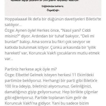
Hoppalaaaa! İlk defa bir düğünün davetiyeleri Biletix’te
satılıyor…
Özge: Aynen öyle! Herkes önce, “Nasıl yani? Ciddi
misiniz?” diyor. Ardından bir tuhaf bakıyor, “Deli mi
bunlar!” bakışı. Ama sonra bu fikri çok seviyor ve
katkıda bulunmak istiyor. Çünkü arkasında bir ‘iyilik
hareketi’ var, Koruncuk Vakfı çocuklarını mutlu etmek
var…
Partiniz herkese açık öyle mi?
Özge: Elbette! Gelmek isteyen herkesi 11 Ekim’deki
partimize bekliyoruz. Herhangi bir parti gibi Biletix’e
100 lira ödeyip, biletinizi alıyorsunuz. Gelinliğinizi,
damatlığınızı giyip geliyorsunuz. Hep birlikte çılgınlar
gibi eğleniyoruz. Partide toplanan tüm gelir de
Koruncuk Vakfı’na gidiyor. Yani bu sadece bizim