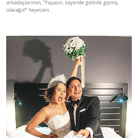
arkadaşlarımın, “Yaşasın, sayende gelinlik giymiş
olacağız!” heyecanı…