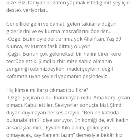
bize. Bizi tanıyanlar zaten yapmak istediğimiz şey için
destek veriyorlar…
Genellikle gelin ve damat, gelen takılarla düğün
giderlerini ve ev kurma masraflarını öderler…
-Özge: Bizim öyle dertlerimiz yok Allah’tan. Yaş 39
olunca, ev kurma faslı bitmiş oluyor!
-Çağrı: Bunun çok geleneksel bir halini birer kere
tecrübe ettik. Şimdi birbirimize sahip olmanın
zenginliği cebimizdeyken, maddi şeylerin değil
kafamıza uyan şeyleri yapmanın peşindeyiz…
Hiç kimse mi karşı çıkmadı bu fikre?
-Özge: Şaşıran oldu. İnanmayan oldu. Ama karşı çıkan
olmadı. Kabul ettiler. Seviyorlar sonuçta bizi. Şimdi
duyan duymayan herkes arayıp, “Ben ne katkıda
bulunabilirim?” diye soruyor. En komiği de, evli kadın
arkadaşlarımın, “Eyvah! Kilo aldım, gelinliğim
olmayacak, zayıflamam lazım” demesiyle bekâr kız