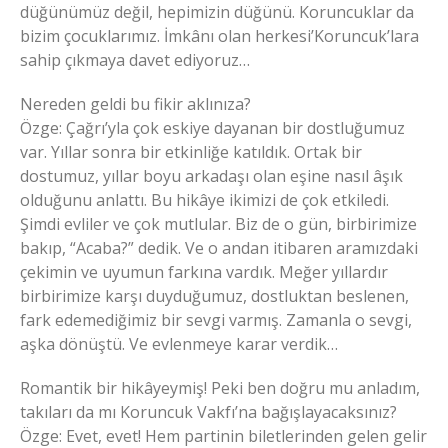
düğünümüz değil, hepimizin düğünü. Koruncuklar da
bizim çocuklarımız. İmkânı olan herkesi’Koruncuk’lara
sahip çıkmaya davet ediyoruz…
Nereden geldi bu fikir aklınıza?
Özge: Çağrı’yla çok eskiye dayanan bir dostluğumuz
var. Yıllar sonra bir etkinliğe katıldık. Ortak bir
dostumuz, yıllar boyu arkadaşı olan eşine nasıl âşık
olduğunu anlattı. Bu hikâye ikimizi de çok etkiledi.
Şimdi evliler ve çok mutlular. Biz de o gün, birbirimize
bakıp, “Acaba?” dedik. Ve o andan itibaren aramızdaki
çekimin ve uyumun farkına vardık. Meğer yıllardır
birbirimize karşı duyduğumuz, dostluktan beslenen,
fark edemediğimiz bir sevgi varmış. Zamanla o sevgi,
aşka dönüştü. Ve evlenmeye karar verdik…
Romantik bir hikâyeymiş! Peki ben doğru mu anladım,
takıları da mı Koruncuk Vakfı’na bağışlayacaksınız?
Özge: Evet, evet! Hem partinin biletlerinden gelen gelir