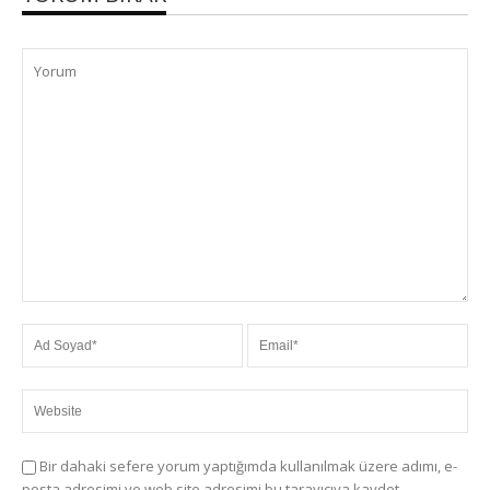
Bir dahaki sefere yorum yaptığımda kullanılmak üzere adımı, e-
posta adresimi ve web site adresimi bu tarayıcıya kaydet.