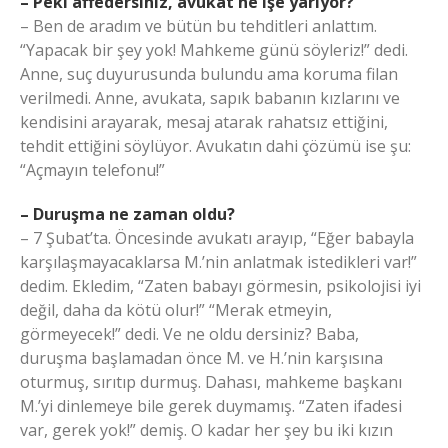
– Peki affedersiniz, avukat ne işe yarıyor?
– Ben de aradım ve bütün bu tehditleri anlattım.
“Yapacak bir şey yok! Mahkeme günü söyleriz!” dedi.
Anne, suç duyurusunda bulundu ama koruma filan
verilmedi. Anne, avukata, sapık babanın kızlarını ve
kendisini arayarak, mesaj atarak rahatsız ettiğini,
tehdit ettiğini söylüyor. Avukatın dahi çözümü ise şu:
“Açmayın telefonu!”
– Duruşma ne zaman oldu?
– 7 Şubat’ta. Öncesinde avukatı arayıp, “Eğer babayla
karşılaşmayacaklarsa M.’nin anlatmak istedikleri var!”
dedim. Ekledim, “Zaten babayı görmesin, psikolojisi iyi
değil, daha da kötü olur!” “Merak etmeyin,
görmeyecek!” dedi. Ve ne oldu dersiniz? Baba,
duruşma başlamadan önce M. ve H.’nin karşısına
oturmuş, sırıtıp durmuş. Dahası, mahkeme başkanı
M.’yi dinlemeye bile gerek duymamış. “Zaten ifadesi
var, gerek yok!” demiş. O kadar her şey bu iki kızın