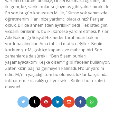
yardımcı olacak!” dedikçe, cinsel istismara uğramış bu
iki genç kız, sanki onlar suçluymuş gibi yalnız bırakıldı.
En son bugün konuştum M. ile, “Kimse yok yanımızda
öğretmenim. Hani bize yardımcı olacaktınız? Perişan
olduk. Bir de annemizden ayrıldık!” dedi. Tek istediğim,
vicdanlı birilerinin, bu iki kardeşe yardım etmesi. Kızlar,
Aile Bakanlığı Sosyal Hizmetler tarafından bakım
yurduna alındılar. Ama tabii ki mutlu değiller. Benim
korkum şu: M., çok içe kapanık ve mahcup biri. Son
zamanlarda da sürekli, “Ben ölsem bunları
yaşamayacaktım! Keşke ölsem!” gibi ifadeler kullanıyor.
Zaten kızın başına gelmeyen kalmadı. N’olur yardım
edin. M,’nin yaşadığı tüm bu olumsuzluklar karşısında
intihar etme olasılığı çok yüksek… Birileri bu rezaleti
duysun!