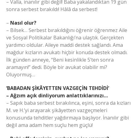
– Valla, inanılır gibi değil! Baba yakalandıktan 19 gün
sonra serbest bırakıldı! Hâlâ da serbest!
–
Nasıl olur?
– Bilsek… Serbest bırakıldığını öğrenir öğrenmez Aile
ve Sosyal Politikalar Bakanlığı’na ulaştık. Gerçekten
yardımcı oldular. Aileye maddi destek sağlandı. Ama
mağdur kızların avukatı hiçbir konuda destek olmadı.
İlk günden anneye, “Beni kesinlikle 5’ten sonra
aramayın!” dedi. Böyle bir avukat olabilir mi?
Oluyormuş…
‘BABADAN ŞİKÂYETTEN VAZGEÇİN TEHDİDİ’
– Ağzım açık dinliyorum anlattıklarınızı…
– Sapık baba serbest bırakılınca, eşini, sonra da kızları
M. ve H.’yi arayarak şikâyetten vazgeçmeleri
konusunda tehditler yağdırmaya başlıyor. İnanılır gibi
değil ama adam hem suçlu hem güçlü!