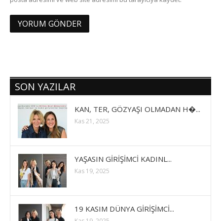
SON YAZILAR
KAN, TER, GÖZYAŞI OLMADAN H�...
Kas 21, 2025
YAŞASIN GİRİŞİMCİ KADINL...
Kas 19, 2025
19 KASIM DÜNYA GİRİŞİMCİ...
Kas 19, 2025