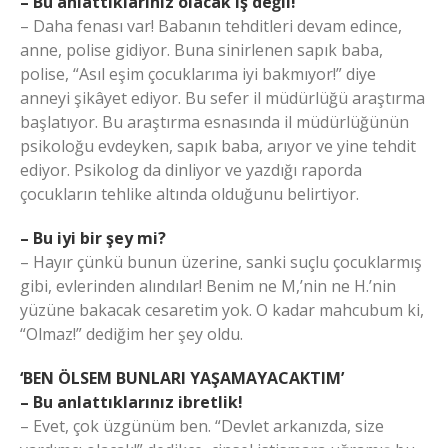
– Bu anlattıklarınız olacak iş değil!
– Daha fenası var! Babanın tehditleri devam edince,
anne, polise gidiyor. Buna sinirlenen sapık baba,
polise, “Asıl eşim çocuklarıma iyi bakmıyor!” diye
anneyi şikâyet ediyor. Bu sefer il müdürlüğü araştırma
başlatıyor. Bu araştırma esnasında il müdürlüğünün
psikoloğu evdeyken, sapık baba, arıyor ve yine tehdit
ediyor. Psikolog da dinliyor ve yazdığı raporda
çocukların tehlike altında olduğunu belirtiyor.
– Bu iyi bir şey mi?
– Hayır çünkü bunun üzerine, sanki suçlu çocuklarmış
gibi, evlerinden alındılar! Benim ne M,’nin ne H.’nin
yüzüne bakacak cesaretim yok. O kadar mahcubum ki,
“Olmaz!” dediğim her şey oldu.
‘BEN ÖLSEM BUNLARI YAŞAMAYACAKTIM’
– Bu anlattıklarınız ibretlik!
– Evet, çok üzgünüm ben. “Devlet arkanızda, size