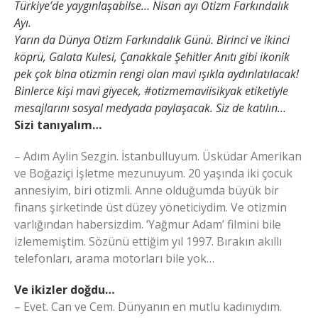
Türkiye’de yaygınlaşabilse… Nisan ayı Otizm Farkındalık
Ayı.
Yarın da Dünya Otizm Farkındalık Günü. Birinci ve ikinci
köprü, Galata Kulesi, Çanakkale Şehitler Anıtı gibi ikonik
pek çok bina otizmin rengi olan mavi ışıkla aydınlatılacak!
Binlerce kişi mavi giyecek, #otizmemaviisikyak etiketiyle
mesajlarını sosyal medyada paylaşacak. Siz de katılın…
Sizi tanıyalım…
– Adım Aylin Sezgin. İstanbulluyum. Üsküdar Amerikan
ve Boğaziçi İşletme mezunuyum. 20 yaşında iki çocuk
annesiyim, biri otizmli. Anne olduğumda büyük bir
finans şirketinde üst düzey yöneticiydim. Ve otizmin
varlığından habersizdim. ‘Yağmur Adam’ filmini bile
izlememiştim. Sözünü ettiğim yıl 1997. Bırakın akıllı
telefonları, arama motorları bile yok…
Ve ikizler doğdu…
– Evet. Can ve Cem. Dünyanın en mutlu kadınıydım.