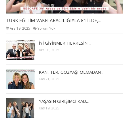
TÜRK EĞİTİM VAKFI ARACILIĞIYLA 81 İLDE,...
Ara 19, 2025
Yorum Yok
İYİ GİYİNMEK HERKESİN ...
Ara 03, 2025
KAN, TER, GÖZYAŞI OLMADAN...
Kas 21, 2025
YAŞASIN GİRİŞİMCİ KAD...
Kas 19, 2025