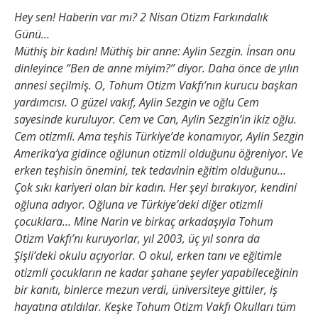
Hey sen! Haberin var mı? 2 Nisan Otizm Farkındalık
Günü…
Müthiş bir kadın! Müthiş bir anne: Aylin Sezgin. İnsan onu
dinleyince “Ben de anne miyim?” diyor. Daha önce de yılın
annesi seçilmiş. O, Tohum Otizm Vakfı’nın kurucu başkan
yardımcısı. O güzel vakıf, Aylin Sezgin ve oğlu Cem
sayesinde kuruluyor. Cem ve Can, Aylin Sezgin’in ikiz oğlu.
Cem otizmli. Ama teşhis Türkiye’de konamıyor, Aylin Sezgin
Amerika’ya gidince oğlunun otizmli olduğunu öğreniyor. Ve
erken teşhisin önemini, tek tedavinin eğitim olduğunu…
Çok sıkı kariyeri olan bir kadın. Her şeyi bırakıyor, kendini
oğluna adıyor. Oğluna ve Türkiye’deki diğer otizmli
çocuklara… Mine Narin ve birkaç arkadaşıyla Tohum
Otizm Vakfı’nı kuruyorlar, yıl 2003, üç yıl sonra da
Şişli’deki okulu açıyorlar. O okul, erken tanı ve eğitimle
otizmli çocukların ne kadar şahane şeyler yapabileceğinin
bir kanıtı, binlerce mezun verdi, üniversiteye gittiler, iş
hayatına atıldılar. Keşke Tohum Otizm Vakfı Okulları tüm