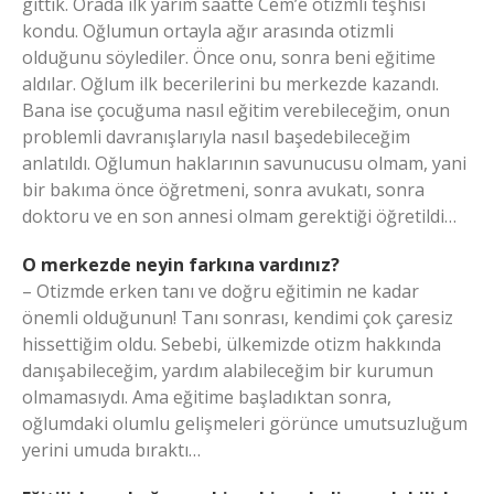
gittik. Orada ilk yarım saatte Cem’e otizmli teşhisi
kondu. Oğlumun ortayla ağır arasında otizmli
olduğunu söylediler. Önce onu, sonra beni eğitime
aldılar. Oğlum ilk becerilerini bu merkezde kazandı.
Bana ise çocuğuma nasıl eğitim verebileceğim, onun
problemli davranışlarıyla nasıl başedebileceğim
anlatıldı. Oğlumun haklarının savunucusu olmam, yani
bir bakıma önce öğretmeni, sonra avukatı, sonra
doktoru ve en son annesi olmam gerektiği öğretildi…
O merkezde neyin farkına vardınız?
– Otizmde erken tanı ve doğru eğitimin ne kadar
önemli olduğunun! Tanı sonrası, kendimi çok çaresiz
hissettiğim oldu. Sebebi, ülkemizde otizm hakkında
danışabileceğim, yardım alabileceğim bir kurumun
olmamasıydı. Ama eğitime başladıktan sonra,
oğlumdaki olumlu gelişmeleri görünce umutsuzluğum
yerini umuda bıraktı…