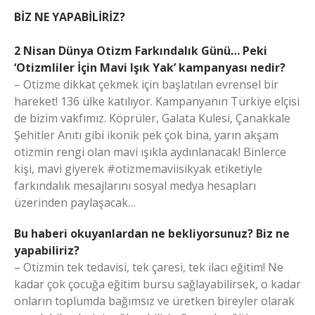
BİZ NE YAPABİLİRİZ?
2 Nisan Dünya Otizm Farkındalık Günü… Peki
‘Otizmliler İçin Mavi Işık Yak’ kampanyası nedir?
– Otizme dikkat çekmek için başlatılan evrensel bir
hareket! 136 ülke katılıyor. Kampanyanın Türkiye elçisi
de bizim vakfımız. Köprüler, Galata Kulesi, Çanakkale
Şehitler Anıtı gibi ikonik pek çok bina, yarın akşam
otizmin rengi olan mavi ışıkla aydınlanacak! Binlerce
kişi, mavi giyerek #otizmemaviisikyak etiketiyle
farkındalık mesajlarını sosyal medya hesapları
üzerinden paylaşacak…
Bu haberi okuyanlardan ne bekliyorsunuz? Biz ne
yapabiliriz?
– Otizmin tek tedavisi, tek çaresi, tek ilacı eğitim! Ne
kadar çok çocuğa eğitim bursu sağlayabilirsek, o kadar
onların toplumda bağımsız ve üretken bireyler olarak