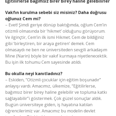
Eğitilirlerse bağımsız birer birey haline gelebilirler
Vakfın kurulma sebebi siz misiniz? Daha doğrusu
oğlunuz Cem mi?
– Evet! Şimdi geriye dönüp baktığımda, oğlum Cem’in
otizmli olmasında bir ‘hikmet’ olduğunu görüyorum.
Ve ilginçtir, Cem’in ilk ismi Hikmet. Cem de bildiğiniz
gibi ‘birleştiren, bir araya getiren’ demek. Cem
olmasaydı ne ben ne üniversiteden sevgili arkadaşım
Mine (Narin) böyle bir vakıf kurmaya niyetlenecektik.
Bu işin ilk tohumu Cem sayesinde atıldı.
Bu okulla neyi kanıtladınız?
– Eskiden, “Otizmli çocuklar için eğitim boşunadır”
anlayışı vardı. Amacımız, ülkemize, “Eğitilirlerse,
bağımsız birer birey haline gelebilir ve topluma katkı
sağlayabilir”i göstermek. Çok güzel sonuçlar aldık.
Bugün üniversiteye giden, iş hayatına katılan
öğrencilerimiz var. Amacımız bu modelin devlet