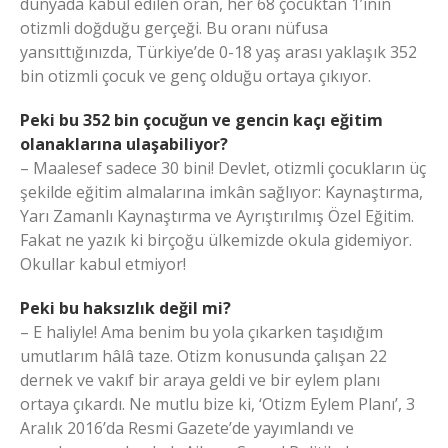
dünyada kabul edilen oran, her 68 çocuktan 1’inin
otizmli doğduğu gerçeği. Bu oranı nüfusa
yansıttığınızda, Türkiye’de 0-18 yaş arası yaklaşık 352
bin otizmli çocuk ve genç olduğu ortaya çıkıyor.
Peki bu 352 bin çocuğun ve gencin kaçı eğitim
olanaklarına ulaşabiliyor?
– Maalesef sadece 30 bini! Devlet, otizmli çocukların üç
şekilde eğitim almalarına imkân sağlıyor: Kaynaştırma,
Yarı Zamanlı Kaynaştırma ve Ayrıştırılmış Özel Eğitim.
Fakat ne yazık ki birçoğu ülkemizde okula gidemiyor.
Okullar kabul etmiyor!
Peki bu haksızlık değil mi?
– E haliyle! Ama benim bu yola çıkarken taşıdığım
umutlarım hâlâ taze. Otizm konusunda çalışan 22
dernek ve vakıf bir araya geldi ve bir eylem planı
ortaya çıkardı. Ne mutlu bize ki, ‘Otizm Eylem Planı’, 3
Aralık 2016’da Resmi Gazete’de yayımlandı ve