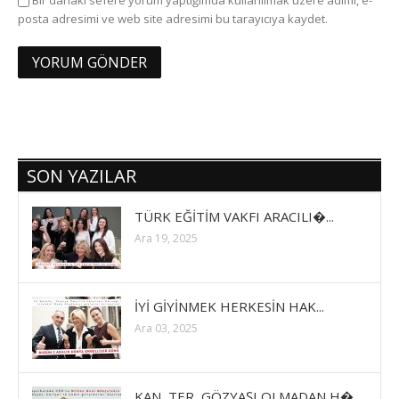
Bir dahaki sefere yorum yaptığımda kullanılmak üzere adımı, e-
posta adresimi ve web site adresimi bu tarayıcıya kaydet.
SON YAZILAR
TÜRK EĞİTİM VAKFI ARACILI�...
Ara 19, 2025
İYİ GİYİNMEK HERKESİN HAK...
Ara 03, 2025
KAN, TER, GÖZYAŞI OLMADAN H�...