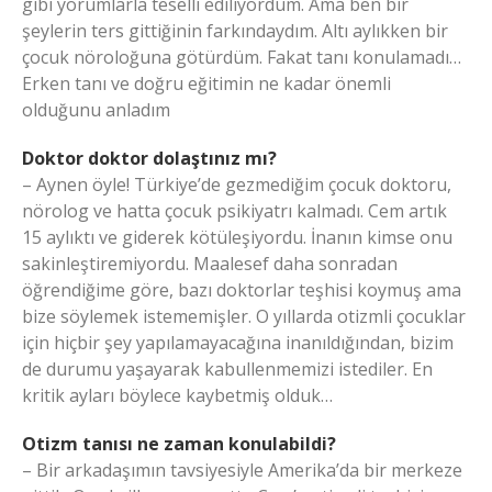
gibi yorumlarla teselli ediliyordum. Ama ben bir
şeylerin ters gittiğinin farkındaydım. Altı aylıkken bir
çocuk nöroloğuna götürdüm. Fakat tanı konulamadı…
Erken tanı ve doğru eğitimin ne kadar önemli
olduğunu anladım
Doktor doktor dolaştınız mı?
– Aynen öyle! Türkiye’de gezmediğim çocuk doktoru,
nörolog ve hatta çocuk psikiyatrı kalmadı. Cem artık
15 aylıktı ve giderek kötüleşiyordu. İnanın kimse onu
sakinleştiremiyordu. Maalesef daha sonradan
öğrendiğime göre, bazı doktorlar teşhisi koymuş ama
bize söylemek istememişler. O yıllarda otizmli çocuklar
için hiçbir şey yapılamayacağına inanıldığından, bizim
de durumu yaşayarak kabullenmemizi istediler. En
kritik ayları böylece kaybetmiş olduk…
Otizm tanısı ne zaman konulabildi?
– Bir arkadaşımın tavsiyesiyle Amerika’da bir merkeze