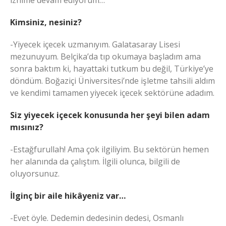
iznime devam ediyorum…
Kimsiniz, nesiniz?
-Yiyecek içecek uzmanıyım. Galatasaray Lisesi
mezunuyum. Belçika’da tıp okumaya başladım ama
sonra baktım ki, hayattaki tutkum bu değil, Türkiye’ye
döndüm. Boğaziçi Üniversitesi’nde işletme tahsili aldım
ve kendimi tamamen yiyecek içecek sektörüne adadım.
Siz yiyecek içecek konusunda her şeyi bilen adam
mısınız?
-Estağfurullah! Ama çok ilgiliyim. Bu sektörün hemen
her alanında da çalıştım. İlgili olunca, bilgili de
oluyorsunuz.
İ
lginç bir aile hikâyeniz var…
-Evet öyle. Dedemin dedesinin dedesi, Osmanlı