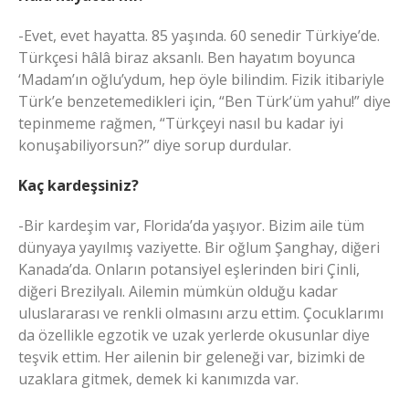
-Evet, evet hayatta. 85 yaşında. 60 senedir Türkiye’de.
Türkçesi hâlâ biraz aksanlı. Ben hayatım boyunca
‘Madam’ın oğlu’ydum, hep öyle bilindim. Fizik itibariyle
Türk’e benzetemedikleri için, “Ben Türk’üm yahu!” diye
tepinmeme rağmen, “Türkçeyi nasıl bu kadar iyi
konuşabiliyorsun?” diye sorup durdular.
Kaç kardeşsiniz?
-Bir kardeşim var, Florida’da yaşıyor. Bizim aile tüm
dünyaya yayılmış vaziyette. Bir oğlum Şanghay, diğeri
Kanada’da. Onların potansiyel eşlerinden biri Çinli,
diğeri Brezilyalı. Ailemin mümkün olduğu kadar
uluslararası ve renkli olmasını arzu ettim. Çocuklarımı
da özellikle egzotik ve uzak yerlerde okusunlar diye
teşvik ettim. Her ailenin bir geleneği var, bizimki de
uzaklara gitmek, demek ki kanımızda var.