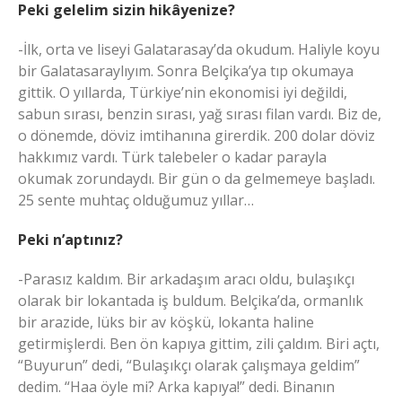
Peki gelelim sizin hikâyenize?
-İlk, orta ve liseyi Galatarasay’da okudum. Haliyle koyu
bir Galatasaraylıyım. Sonra Belçika’ya tıp okumaya
gittik. O yıllarda, Türkiye’nin ekonomisi iyi değildi,
sabun sırası, benzin sırası, yağ sırası filan vardı. Biz de,
o dönemde, döviz imtihanına girerdik. 200 dolar döviz
hakkımız vardı. Türk talebeler o kadar parayla
okumak zorundaydı. Bir gün o da gelmemeye başladı.
25 sente muhtaç olduğumuz yıllar…
Peki n’aptınız?
-Parasız kaldım. Bir arkadaşım aracı oldu, bulaşıkçı
olarak bir lokantada iş buldum. Belçika’da, ormanlık
bir arazide, lüks bir av köşkü, lokanta haline
getirmişlerdi. Ben ön kapıya gittim, zili çaldım. Biri açtı,
“Buyurun” dedi, “Bulaşıkçı olarak çalışmaya geldim”
dedim. “Haa öyle mi? Arka kapıya!” dedi. Binanın