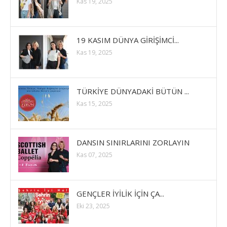
Kas 19, 2025
19 KASIM DÜNYA GİRİŞİMCİ...
Kas 19, 2025
TÜRKİYE DÜNYADAKİ BÜTÜN ...
Kas 15, 2025
DANSIN SINIRLARINI ZORLAYIN
Kas 07, 2025
GENÇLER İYİLİK İÇİN ÇA...
Eki 23, 2025