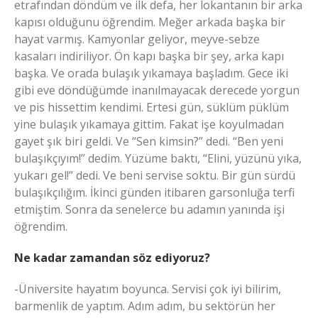
etrafından döndüm ve ilk defa, her lokantanın bir arka
kapısı olduğunu öğrendim. Meğer arkada başka bir
hayat varmış. Kamyonlar geliyor, meyve-sebze
kasaları indiriliyor. Ön kapı başka bir şey, arka kapı
başka. Ve orada bulaşık yıkamaya başladım. Gece iki
gibi eve döndüğümde inanılmayacak derecede yorgun
ve pis hissettim kendimi. Ertesi gün, süklüm püklüm
yine bulaşık yıkamaya gittim. Fakat işe koyulmadan
gayet şık biri geldi. Ve “Sen kimsin?” dedi. “Ben yeni
bulaşıkçıyım!” dedim. Yüzüme baktı, “Elini, yüzünü yıka,
yukarı gel!” dedi. Ve beni servise soktu. Bir gün sürdü
bulaşıkçılığım. İkinci günden itibaren garsonluğa terfi
etmiştim. Sonra da senelerce bu adamın yanında işi
öğrendim.
Ne kadar zamandan söz ediyoruz?
-Üniversite hayatım boyunca. Servisi çok iyi bilirim,
barmenlik de yaptım. Adım adım, bu sektörün her