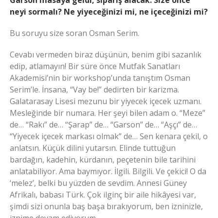
Garson masaya geldi, sipariş alacak. Size önce
neyi sormalı? Ne yiyeceğinizi mi, ne içeceğinizi mi?
Bu soruyu size soran Osman Serim.
Cevabı vermeden biraz düşünün, benim gibi sazanlık
edip, atlamayın! Bir süre önce Mutfak Sanatları
Akademisi’nin bir workshop’unda tanıştım Osman
Serim’le. İnsana, “Vay be!” dedirten bir karizma.
Galatarasay Lisesi mezunu bir yiyecek içecek uzmanı.
Mesleğinde bir numara. Her şeyi bilen adam o. “Meze”
de… “Rakı” de… “Şarap” de… “Garson” de… “Aşçı” de…
“Yiyecek içecek markası olmak” de… Sen kenara çekil, o
anlatsın. Küçük dilini yutarsın. Elinde tuttuğun
bardağın, kadehin, kürdanın, peçetenin bile tarihini
anlatabiliyor. Ama baymıyor. İlgili. Bilgili. Ve çekici! O da
‘melez’, belki bu yüzden de sevdim. Annesi Güney
Afrikalı, babası Türk. Çok ilginç bir aile hikâyesi var,
şimdi sizi onunla baş başa bırakıyorum, ben izninizle,