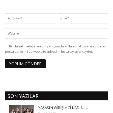
Bir dahaki sefere yorum yaptığımda kullanılmak üzere adımı, e-
posta adresimi ve web site adresimi bu tarayıcıya kaydet.
SON YAZILAR
YAŞASIN GİRİŞİMCİ KADINL...