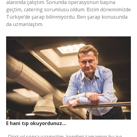
alanında çalıştım. Sonunda operasyonun başına
geçtim, catering sorumlusu oldum. Bizim dönemimizde
Türkiye’de şarap bilinmiyordu. Ben şarap konusunda
da uzmanlaştım.
E hani tıp okuyordunuz…
-Dört yıl sonra vazgeçtim, kendimi tamamen bu işe